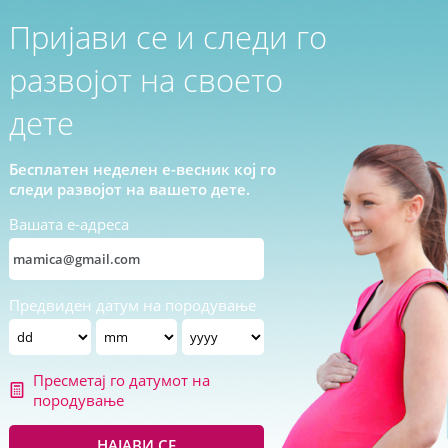
Пријави се и следи го
развојот на своето
дете
Бесплатен неделен е-весник кој го
следи развојот на вашето дете.
Вашата е-адреса
Предвиден датум на породување
Пресметај го датумот на
породување
НАЈАВИ СЕ