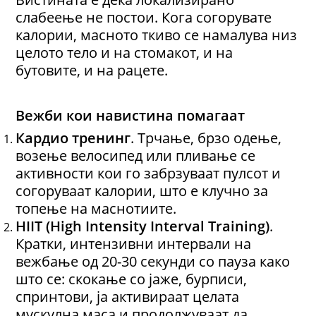
слабеење не постои. Кога согорувате
калории, масното ткиво се намалува низ
целото тело и на стомакот, и на
бутовите, и на рацете.
Вежби кои навистина помагаат
Кардио тренинг
. Трчање, брзо одење,
возење велосипед или пливање се
активности кои го забрзуваат пулсот и
согоруваат калории, што е клучно за
топење на маснотиите.
HIIT (High Intensity Interval Training)
.
Кратки, интензивни интервали на
вежбање од 20-30 секунди со пауза како
што се: скокање со јаже, бурписи,
спринтови, ја активираат целата
мускулна маса и продолжуваат да