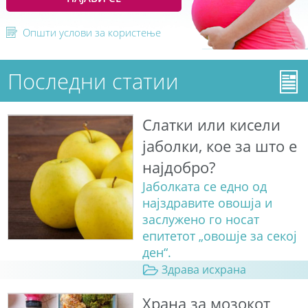
Општи услови за користење
Последни статии
Слатки или кисели
јаболки, кое за што е
најдобро?
Јаболката се едно од
најздравите овошја и
заслужено го носат
епитетот „овошје за секој
ден“.
Здрава исхрана
Храна за мозокот