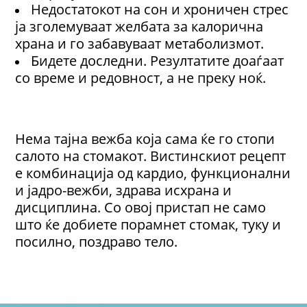
Недостатокот на сон и хроничен стрес
ја зголемуваат желбата за калорична
храна и го забавуваат метаболизмот.
Бидете доследни. Резултатите доаѓаат
со време и редовност, а не преку ноќ.
Нема тајна вежба која сама ќе го стопи
салото на стомакот. Вистинскиот рецепт
е комбинација од кардио, функционални
и јадро-вежби, здрава исхрана и
дисциплина. Со овој пристап не само
што ќе добиете порамнет стомак, туку и
посилно, поздраво тело.