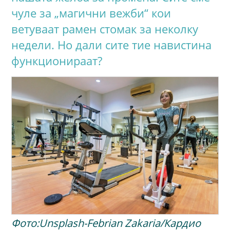
чуле за „магични вежби“ кои
ветуваат рамeн стомак за неколку
недели. Но дали сите тие навистина
функционираат?
Фото:Unsplash-Febrian Zakaria/Кардио