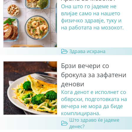
Она што го јадеме не
влијае само на нашето
физичко здравје, туку и
на работата на мозокот.
Здрава исхрана
Брзи вечери со
брокула за зафатени
денови
Кога денот е исполнет со
обврски, подготовката на
вечера не мора да биде
комплицирана.
Што здраво ќе јадеме
денес?