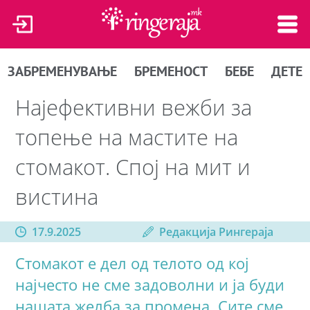
ЗАБРЕМЕНУВАЊЕ
БРЕМЕНОСТ
БЕБЕ
ДЕТЕ
Најефективни вежби за
топење на мастите на
стомакот. Спој на мит и
вистина
17.9.2025
Редакција Рингераја
Стомакот е дел од телото од кој
најчесто не сме задоволни и ја буди
нашата желба за промена. Сите сме