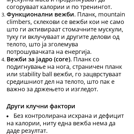
согоруваат калории и по тренингот.
Функционални вежби
. Планк, mountain
climbers, склекови се вежби кои не само
што ги активираат стомачните мускули,
туку ги вклучуваат и другите делови од
телото, што ја зголемува
потрошувачката на енергија.
Вежби за јадро (core)
. Планк со
подигнување на нога, страничен планк
или stability ball вежби, го зацврстуваат
средишниот дел на телото, што пак е
важно за држењето и изгледот.
Други клучни фактори
Без контролирана исхрана и дефицит
на калории, ниту една вежба нема да
даде резултат.