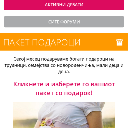
АКТИВНИ ДЕБАТИ
СИТЕ ФОРУМИ
ПАКЕТ ПОДАРОЦИ
Секој месец подаруваме богати подароци на
трудници, семејства со новороденчиња, мали деца и
деца.
Кликнете и изберете го вашиот
пакет со подарок!