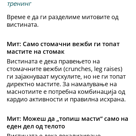
тренинг
Време е да ги разделиме митовите од
вистината.
Мит: Само стомачни вежби г
и
топ
ат
мастите
на стомак
Вистината е дека правењето на
стомачните вежби (crunches, leg raises)
ги зајакнуваат мускулите, но не ги топат
директно мастите. За намалување на
маснотиите е потребна комбинација од
кардио активности и правилна исхрана.
Мит: Можеш да „топиш
масти
“ само на
еден дел од телото
Вистината е дека локализирано