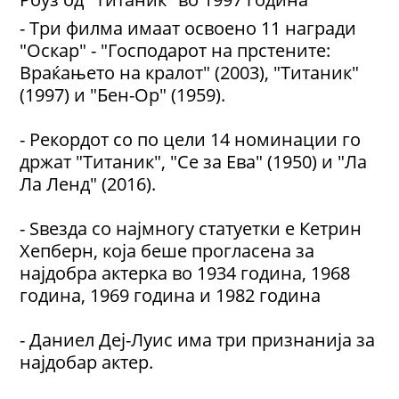
- Три филма имаат освоено 11 награди
"Оскар" - "Господарот на прстените:
Враќањето на кралот" (2003), "Титаник"
(1997) и "Бен-Ор" (1959).
- Рекордот со по цели 14 номинации го
држат "Титаник", "Се за Ева" (1950) и "Ла
Ла Ленд" (2016).
- Ѕвезда со најмногу статуетки е Кетрин
Хепберн, која беше прогласена за
најдобра актерка во 1934 година, 1968
година, 1969 година и 1982 година
- Даниел Деј-Луис има три признанија за
најдобар актер.