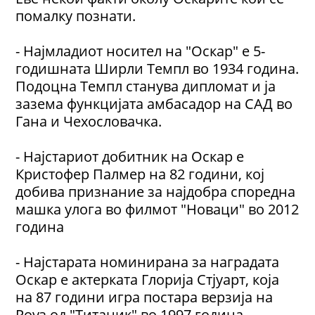
помалку познати.
- Најмладиот носител на "Оскар" е 5-
годишната Ширли Темпл во 1934 година.
Подоцна Темпл станува дипломат и ја
зазема функцијата амбасадор на САД во
Гана и Чехословачка.
- Најстариот добитник на Оскар е
Кристофер Палмер на 82 години, кој
добива признание за најдобра споредна
машка улога во филмот "Новаци" во 2012
година
- Најстарата номинирана за наградата
Оскар е актерката Глорија Стјуарт, која
на 87 години игра постара верзија на
Роуз од "Титаник" во 1997 година