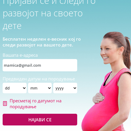
Пријави се и следи го
развојот на своето
дете
Бесплатен неделен е-весник кој го
следи развојот на вашето дете.
Вашата е-адреса
Предвиден датум на породување
Пресметај го датумот на
породување
НАЈАВИ СЕ