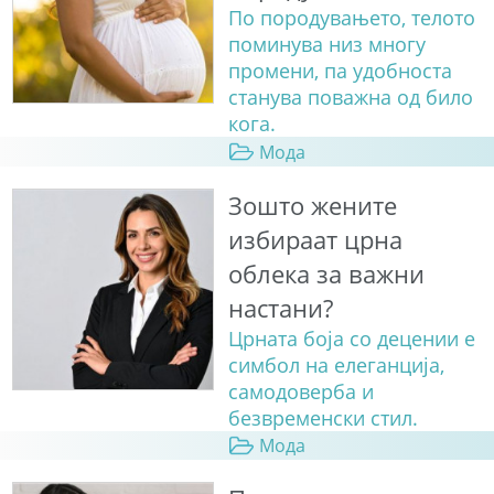
По породувањето, телото
поминува низ многу
промени, па удобноста
станува поважна од било
кога.
Мода
Зошто жените
избираат црна
облека за важни
настани?
Црната боја со децении е
симбол на елеганција,
самодоверба и
безвременски стил.
Мода