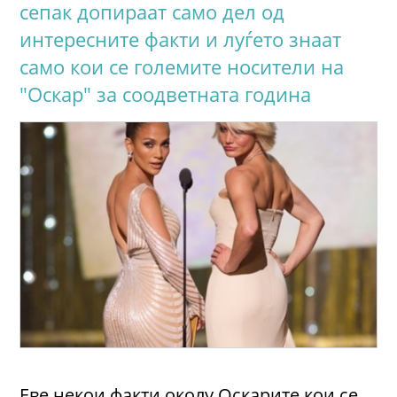
сепак допираат само дел од
интересните факти и луѓето знаат
само кои се големите носители на
"Оскар" за соодветната година
Еве некои факти околу Оскарите кои се