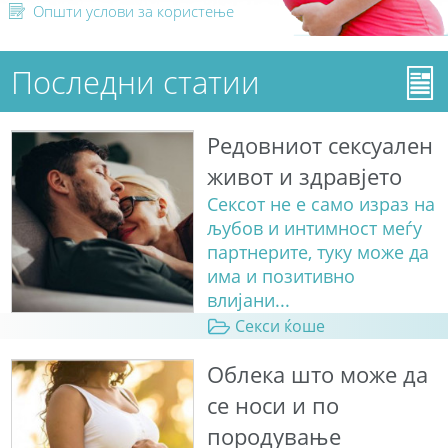
Општи услови за користење
Последни статии
Редовниот сексуален
живот и здравјето
Сексот не е само израз на
љубов и интимност меѓу
партнерите, туку може да
има и позитивно
влијани...
Секси ќоше
Облека што може да
се носи и по
породување