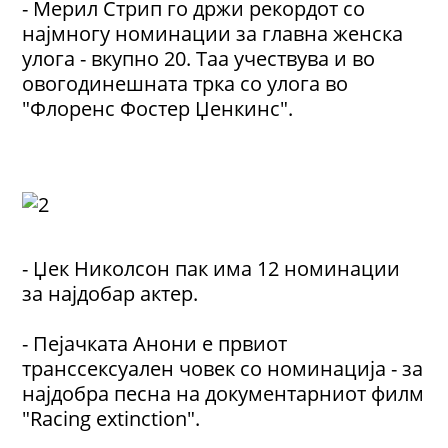
- Мерил Стрип го држи рекордот со
најмногу номинации за главна женска
улога - вкупно 20. Таа учествува и во
овогодинешната трка со улога во
"Флоренс Фостер Џенкинс".
- Џек Николсон пак има 12 номинации
за најдобар актер.
-
Пејачката Анони е првиот
транссексуален човек со номинација - за
најдобра песна на документарниот филм
"Racing еxtinction".