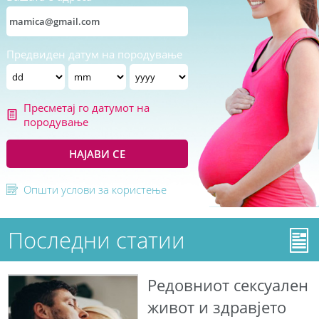
Предвиден датум на породување
Пресметај го датумот на
породување
НАЈАВИ СЕ
Општи услови за користење
Последни статии
Редовниот сексуален
живот и здравјето