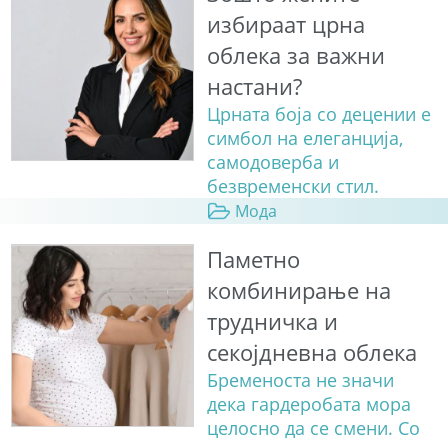
избираат црна
облека за важни
настани?
Црната боја со децении е
симбол на елеганција,
самодоверба и
безвременски стил.
Мода
Паметно
комбинирање на
трудничка и
секојдневна облека
Бременоста не значи
дека гардеробата мора
целосно да се смени. Со