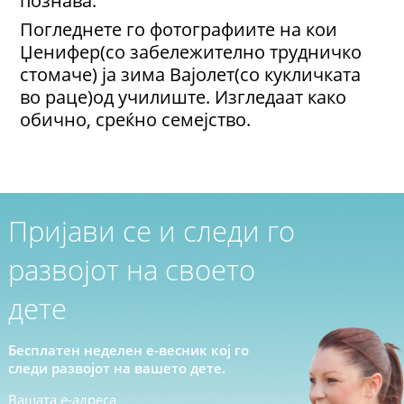
познава.
Погледнете го фотографиите на кои
Џенифер(со забележително трудничко
стомаче) ја зима Вајолет(со кукличката
во раце)од училиште. Изгледаат како
обично, среќно семејство.
Пријави се и следи го
развојот на своето
дете
Бесплатен неделен е-весник кој го
следи развојот на вашето дете.
Вашата е-адреса