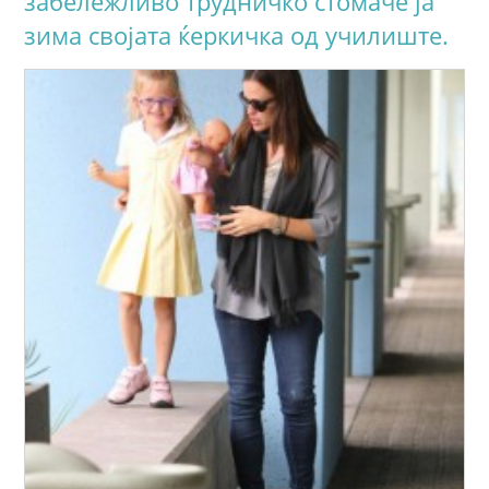
забележливо трудничко стомаче ја
зима својата ќеркичка од училиште.