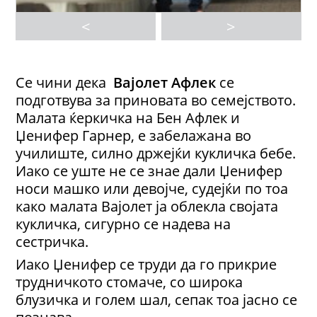
<
>
Се чини дека
Вајолет Афлек
се
подготвува за приновата во семејството.
Малата ќеркичка на Бен Афлек и
Џенифер Гарнер, е забелажана во
училиште, силно држејќи кукличка бебе.
Иако се уште не се знае дали Џенифер
носи машко или девојче, судејќи по тоа
како малата Вајолет ја облекла својата
кукличка, сигурно се надева на
сестричка.
Иако Џенифер се труди да го прикрие
трудничкото стомаче, со широка
блузичка и голем шал, сепак тоа јасно се