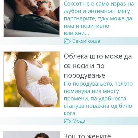
Сексот не е само израз на
љубов и интимност меѓу
партнерите, туку може да
има и позитивно
влијани...
Секси ќоше
Облека што може да
се носи и по
породување
По породувањето, телото
поминува низ многу
промени, па удобноста
станува поважна од било
кога.
Мода
Зошто жените