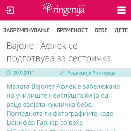
ЗАБРЕМЕНУВАЊЕ
БРЕМЕНОСТ
БЕБЕ
ДЕТЕ
Вајолет Афлек се
подготвува за сестричка
20.9.2011
Редакција Рингераја
Малата Вајолет Афлек е забележана
на училиште неиспуштајќи ја од
раце својата кукличка бебе.
Погледнете ги фотографиите каде
Џенифер Гарнер со веќе