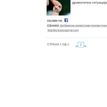
драматична ситуациј
ОБЈАВИ НА:
фебрилни конвулзии
грчеви
гене
ОЗНАКИ:
febrilni konvulzii
grcevi
СТРАНА 1 ОД 1
1