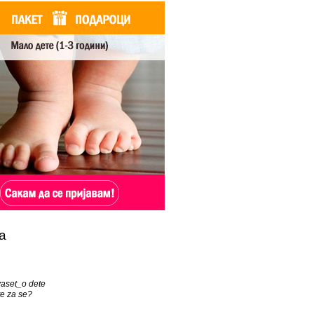
а
vaset_o dete
e za se?