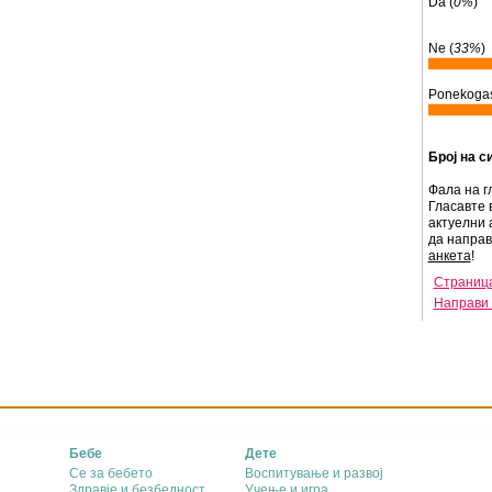
Da (
0%
)
Ne (
33%
)
Ponekogas
Број на с
Фала на г
Гласавте 
актуелни 
да напра
анкета
!
Страница
Направи 
Бебе
Дете
Се за бебето
Воспитување и развој
Здравје и безбедност
Учење и игра