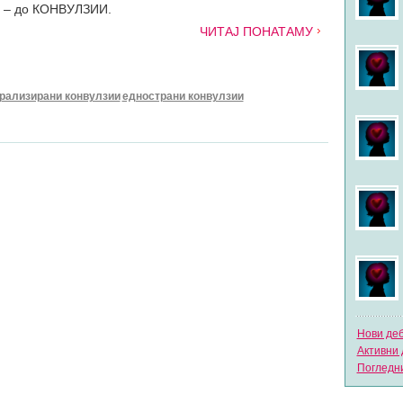
а – до КОНВУЛЗИИ.
ЧИТАЈ ПОНАТАМУ
рализирани конвулзии
еднострани конвулзии
Нови де
Активни 
Погледни