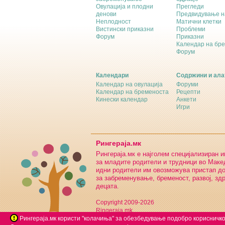
Овулација и плодни
Прегледи
денови
Предвидување н
Неплодност
Матични клетки
Вистински приказни
Проблеми
Форум
Приказни
Календар на бр
Форум
Календари
Содржини и ала
Календар на овулација
Форуми
Календар на бременоста
Рецепти
Кинески календар
Анкети
Игри
Рингераја.мк
Рингераја.мк е најголем специјализиран 
за младите родители и трудници во Макед
идни родители им овозможува пристап д
за забременување, бременост, развој, зд
децата.
Copyright 2009-2026
Ringeraja.mk
Рингераја.мк користи "колачиња" за обезбедување подобро корисничко