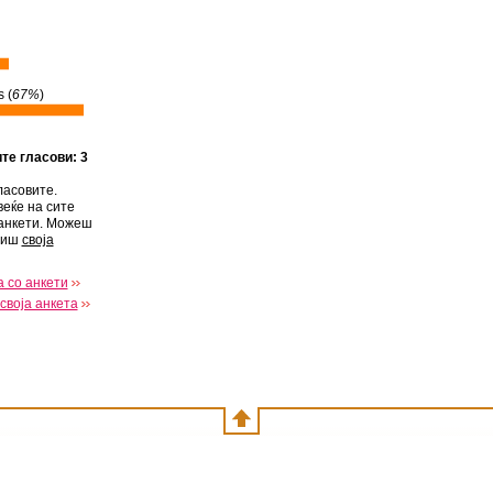
 (
67%
)
ите гласови: 3
ласовите.
веќе на сите
анкети. Можеш
виш
своја
 со анкети
своја анкета