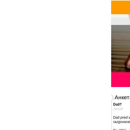
Анкет
Dali?
Jana9
Dali pred 
razgovarat