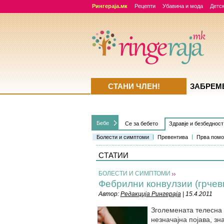
Рингераја.мк
Рецепти
Убавина и мода
Детск
СТАНИ ЧЛЕН!
ЗАБРЕМ
Бебе
Се за бебето
Здравје и безбедност
Болести и симптоми
Превентива
Прва пом
СТАТИИ
БОЛЕСТИ И СИМПТОМИ
Фебрилни конвулзии (грчев
Автор:
Редакција Рингераја
| 15.4.2011
Зголемената телесна
незначајна појава, зн