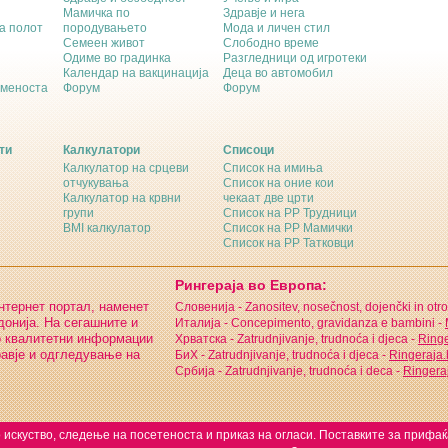
Мамичка по
Здравје и нега
а полот
породувањето
Мода и личен стил
Семеен живот
Слободно време
Одиме во градинка
Разгледници од игротеки
Календар на вакцинација
Деца во автомобил
еменоста
Форум
Форум
ти
Калкулатори
Списоци
Калкулатор на срцеви
Список на имиња
отчукувања
Список на оние кои
Калкулатор на крвни
чекаат две црти
групи
Список на РР Трудници
BMI калкулатор
Список на РР Мамички
Список на РР Татковци
Рингераја во Европа:
интернет портал, наменет
Словенија - Zanositev, nosečnost, dojenčki in otro
онија. На сегашните и
Италија - Concepimento, gravidanza e bambini -
о квалитетни информации
Хрватска - Zatrudnjivanje, trudnoća i djeca -
Ringe
равје и одгледување на
БиХ - Zatrudnjivanje, trudnoća i djeca -
Ringeraja
Србија - Zatrudnjivanje, trudnoća i deca -
Ringeraj
 искуство, следење на посетеноста и приказ на огласи. Поставките за прифа