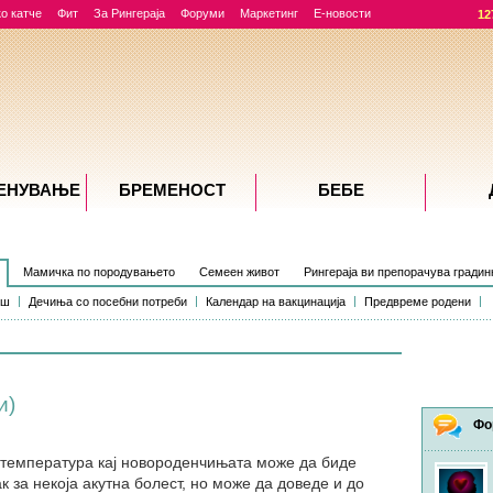
о катче
Фит
За Рингераја
Форуми
Маркетинг
Е-новости
12
ЕНУВАЊE
БРЕМЕНОСТ
БЕБЕ
Мамичка по породувањето
Семеен живот
Рингераја ви препорачува градин
ош
Дечиња со посебни потреби
Календар на вакцинација
Предвреме родени
и)
Фо
 температура кај новороденчињата може да биде
ак за некоја акутна болест, но може да доведе и до