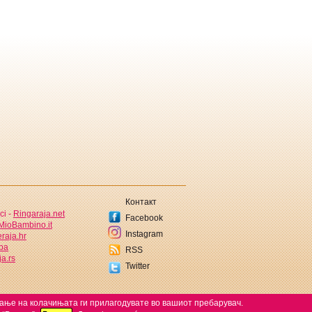
Контакт
ci -
Ringaraja.net
Facebook
MioBambino.it
Instagram
raja.hr
.ba
RSS
a.rs
Twitter
ќање на колачињата ги прилагодувате во вашиот пребарувач.