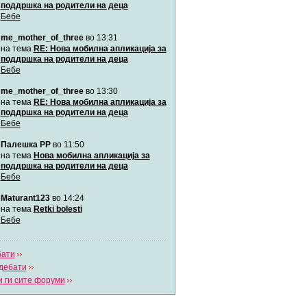
поддршка на родители на деца
Бебе
Мими
me_mother_of_three
во 13:31
Автор:
Милен4е
на тема
RE: Нова мобилна апликација за
поддршка на родители на деца
Бебе
забава Бремените
Автор:
bobik
me_mother_of_three
во 13:30
на тема
RE: Нова мобилна апликација за
поддршка на родители на деца
Цааци
Бебе
Автор:
Цааци
Палешка РР
во 11:50
на тема
Нова мобилна апликација за
поддршка на родители на деца
Mimi
Бебе
Автор:
Miimii
Maturant123
во 14:24
на тема
Retki bolesti
Бебе
Напиши свој дневник
Погледни ги сите дневници
бати
дебати
 ги сите форуми