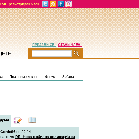
7.501 регистриран член
ПРИЈАВИ СЕ!
СТАНИ ЧЛЕН!
ДЕТЕ
ка
Прашавме доктор
Форум
Забава
руми
Дневници
Најнови
содржини
Gorde86
во 22:14
Хепинес
Автор:
Хепинес
на тема
RE: Нова мобилна апликација за