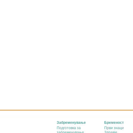
Забременување
Бременост
Подготовка за
Први знаци
забременување
Здравје