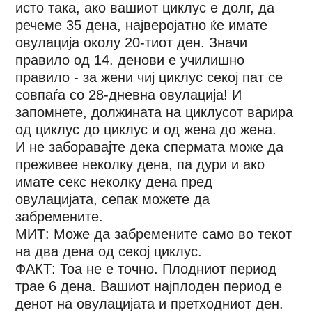
исто така, ако вашиот циклус е долг, да
речеме 35 дена, најверојатно ќе имате
овулација околу 20-тиот ден. Значи
правило од 14. денови е училишно
правило - за жени чиј циклус секој пат се
совпаѓа со 28-дневна овулација! И
запомнете, должината на циклусот варира
од циклус до циклус и од жена до жена.
И не заборавајте дека спермата може да
преживее неколку дена, па дури и ако
имате секс неколку дена пред
овулацијата, сепак можете да
забремените.
МИТ: Може да забремените само во текот
на два дена од секој циклус.
ФАКТ: Тоа не е точно. Плодниот период
трае 6 дена. Вашиот најплоден период е
денот на овулацијата и претходниот ден.