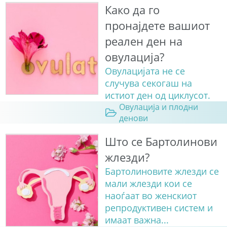
Како да го
пронајдете вашиот
реален ден на
овулација?
Овулацијата не се
случува секогаш на
истиот ден од циклусот.
Овулација и плодни
денови
Што се Бартолинови
жлезди?
Бартолиновите жлезди се
мали жлезди кои се
наоѓаат во женскиот
репродуктивен систем и
имаат важна...