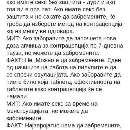
ако имате секс без заштита - дури и ако
тоа ви е прв пат. Ако имате секс без
заштита и не сакате да забремените, ќе
треба да изберете метод на контрацепција
кој најмногу ви одговара.
МИТ: Ако заборавите да започнете нова
доза апчиња за контрацепција по 7-дневна
пауза, не можете да забремените.
ФАКТ: Не. Можно е да забремените. Еден
од начините на работа на пилулите е да
се спречи овулацијата. Ако заборавите да
пиете било која таблета, ефективноста на
таблетите како контрацепција ќе се
намали.
МИТ: Ако имате секс за време на
менструацијата, не можете да
забремените.
ФАКТ: Најверојатно нема да забремените,