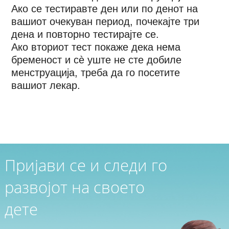
Ако се тестиравте ден или по денот на
вашиот очекуван период, почекајте три
дена и повторно тестирајте се.
Ако вториот тест покаже дека нема
бременост и сè уште не сте добиле
менструација, треба да го посетите
вашиот лекар.
Пријави се и следи го
развојот на своето
дете