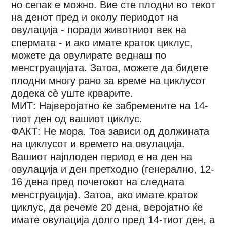
но сепак е можно. Вие сте плодни во текот
на денот пред и околу периодот на
овулација - поради животниот век на
спермата - и ако имате краток циклус,
можете да овулирате веднаш по
менструацијата. Затоа, можете да бидете
плодни многу рано за време на циклусот
додека сè уште крварите.
МИТ: Најверојатно ќе забремените на 14-
тиот ден од вашиот циклус.
ФАКТ: Не мора. Тоа зависи од должината
на циклусот и времето на овулација.
Вашиот најплоден период е на ден на
овулација и ден претходно (генерално, 12-
16 дена пред почетокот на следната
менструација). Затоа, ако имате краток
циклус, да речеме 20 дена, веројатно ќе
имате овулација долго пред 14-тиот ден, а