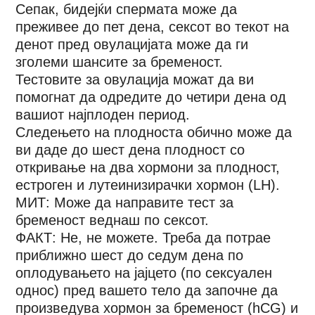
Сепак, бидејќи спермата може да
преживее до пет дена, сексот во текот на
денот пред овулацијата може да ги
зголеми шансите за бременост.
Тестовите за овулација можат да ви
помогнат да одредите до четири дена од
вашиот најплоден период.
Следењето на плодноста обично може да
ви даде до шест дена плодност со
откривање на два хормони за плодност,
естроген и лутеинизирачки хормон (LH).
МИТ: Може да направите тест за
бременост веднаш по сексот.
ФАКТ: Не, не можете. Треба да потрае
приближно шест до седум дена по
оплодувањето на јајцето (по сексуален
однос) пред вашето тело да започне да
произведува хормон за бременост (hCG) и