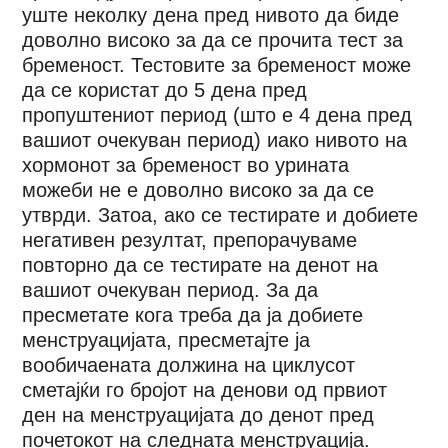
уште неколку дена пред нивото да биде
доволно високо за да се прочита тест за
бременост. Тестовите за бременост може
да се користат до 5 дена пред
пропуштениот период (што е 4 дена пред
вашиот очекуван период) иако нивото на
хормонот за бременост во урината
можеби не е доволно високо за да се
утврди. Затоа, ако се тестирате и добиете
негативен резултат, препорачуваме
повторно да се тестирате на денот на
вашиот очекуван период. За да
пресметате кога треба да ја добиете
менструацијата, пресметајте ја
вообичаената должина на циклусот
сметајќи го бројот на денови од првиот
ден на менструацијата до денот пред
почетокот на следната менструација.