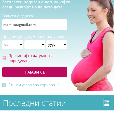
Бесплатен неделен е-весник кој го
следи развојот на вашето дете.
Вашата е-адреса
Предвиден датум на породување
Пресметај го датумот на
породување
НАЈАВИ СЕ
Општи услови за користење
Последни статии