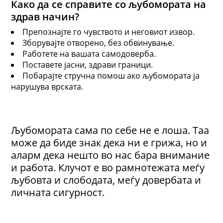
Како да се справи
те
со љубомората на
здрав начин
?
Препознајте го чувството и неговиот извор.
Зборувајте отворено, без обвинување.
Работете на вашата самодоверба.
Поставете јасни, здрави граници.
Побарајте стручна помош ако љубомората ја
нарушува врската.
Љубомората сама по себе не е лоша. Таа
може да биде знак дека ни е грижа, но и
аларм дека нешто во нас бара внимание
и работа. Клучот е во рамнотежата меѓу
љубовта и слободата, меѓу довербата и
личната сигурност.