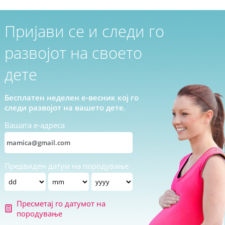
Пријави се и следи го
развојот на своето
дете
Бесплатен неделен е-весник кој го
следи развојот на вашето дете.
Вашата е-адреса
Предвиден датум на породување
Пресметај го датумот на
породување