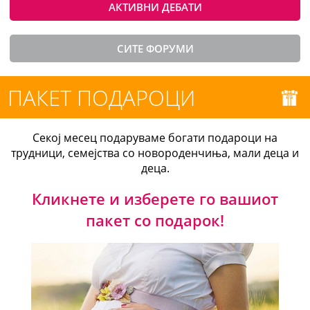
АКТИВНИ ДЕБАТИ
СИТЕ ФОРУМИ
ПАКЕТ ПОДАРОЦИ
Секој месец подаруваме богати подароци на
трудници, семејства со новороденчиња, мали деца и
деца.
Кликнете и изберете го вашиот
пакет со подарок!