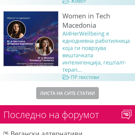
Живот
Women in Tech
Macedonia
AI4HerWellbeing е
еднодневна работилница
која ги поврзува
вештачката
интелигенција, гешталт-
терап...
ПР текстови
ЛИСТА НА СИТЕ СТАТИИ
Последно на форумот
Вегански алтернативи