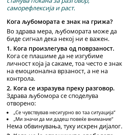
станува покана за разговор,
саморефлексија и раст.
Кога љубомората е знак на грижа
?
Во здрава мера, љубомората може да
биде сигнал дека некој ни е важен.
1.
Кога п
роизлегува од поврзаност
.
Кога се плашиме да не изгубиме
личност која ја сакаме, тоа често е знак
на емоционална врзаност, а не на
контрола.
2.
Кога с
е изразува преку разговор
.
Здрава љубомора се споделува
отворено:
„Се чувствував несигурно во таа ситуација“
„Ми значи да ми дадеш повеќе внимание“
Нема обвинувања, туку искрен дијалог.