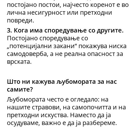
постојано постои, најчесто коренот е во
лична несигурност или претходни
повреди.
3.
Кога има с
поредување со другит
е.
Постојано споредување со
„потенцијални закани“ покажува ниска
самодоверба, а не реална опасност за
врската.
Што ни кажува љубомората за нас
самите?
Љубомората често е огледало: на
нашите стравови, на самопочитта и на
претходни искуства. Наместо да ја
осудуваме, важно е да ја разбереме.