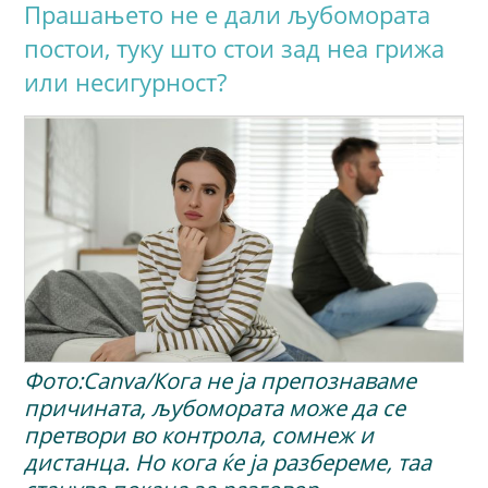
Прашањето не е дали љубомората
постои, туку што стои зад неа грижа
или несигурност?
Фото:Canva/Кога не ја препознаваме
причината, љубомората може да се
претвори во контрола, сомнеж и
дистанца. Но кога ќе ја разбереме, таа