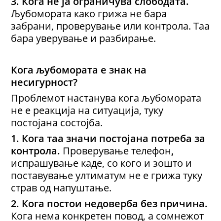
3.
Кога н
е ја ограничува слободата
.
Љубомората како грижа не бара
забрани, проверување или контрола. Таа
бара уверување и разбирање.
Кога љубомората е знак на
несигурност
?
Проблемот настанува кога љубомората
не е реакција на ситуација, туку
постојана состојба.
1.
Кога таа значи п
остојана потреба за
контрола
.
Проверување телефон
,
испрашување каде, со кого и зошто
и
поставување ултиматум не е грижа туку
страв од напуштање.
2.
Кога постои н
едоверба без причина
.
Кога нема конкретен повод, а сомнежот