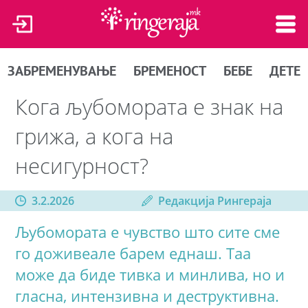
ЗАБРЕМЕНУВАЊЕ
БРЕМЕНОСТ
БЕБЕ
ДЕТЕ
Кога љубомората е знак на
грижа, а кога на
несигурност?
3.2.2026
Редакција Рингераја
Љубомората е чувство што сите сме
го доживеале барем еднаш. Таа
може да биде тивка и минлива, но и
гласна, интензивна и деструктивна.