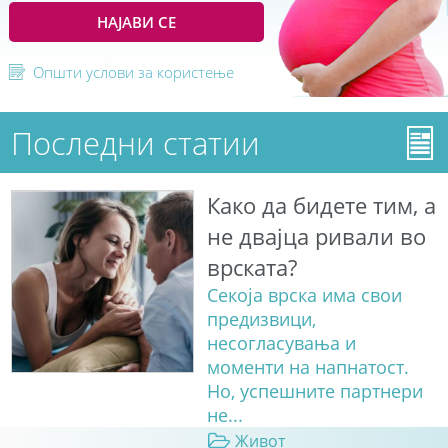
НАЈАВИ СЕ
Општи услови за користење
Последни статии
Како да бидете тим, а
не двајца ривали во
врската?
Секоја врска има свои
предизвици,
несогласувања и
моменти на напнатост.
Но, успешните партнери
не...
Живот