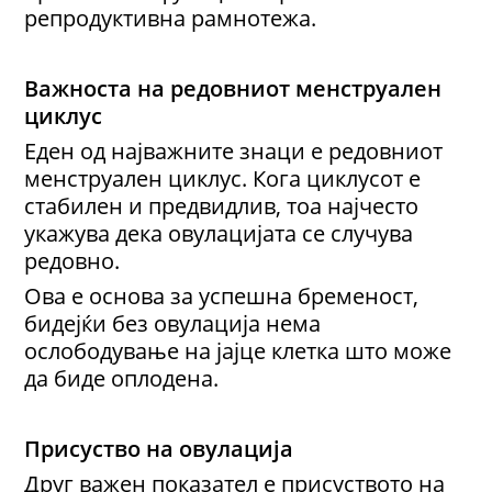
репродуктивна рамнотежа.
Важноста на редовниот менструален
циклус
Еден од најважните знаци е редовниот
менструален циклус. Кога циклусот е
стабилен и предвидлив, тоа најчесто
укажува дека овулацијата се случува
редовно.
Ова е основа за успешна бременост,
бидејќи без овулација нема
ослободување на јајце клетка што може
да биде оплодена.
Присуство на овулација
Друг важен показател е присуството на