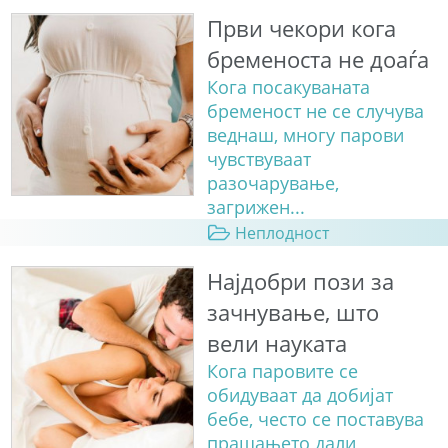
Први чекори кога
бременоста не доаѓа
Кога посакуваната
бременост не се случува
веднаш, многу парови
чувствуваат
разочарување,
загрижен...
Неплодност
Најдобри пози за
зачнување, што
вели науката
Кога паровите се
обидуваат да добијат
бебе, често се поставува
прашањето дали