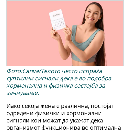
Фото:Canva/Телото често испраќа
суптилни сигнали дека е во подобра
хормонална и физичка состојба за
зачнување.
Иако секоја жена е различна, постојат
одредени физички и хормонални
сигнали кои можат да укажат дека
организмот функционира во оптимална