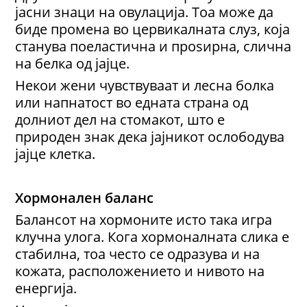
јасни знаци на овулација. Тоа може да
биде промена во цервикалната слуз, која
станува поеластична и проѕирна, слична
на белка од јајце.
Некои жени чувствуваат и лесна болка
или напнатост во едната страна од
долниот дел на стомакот, што е
природен знак дека јајникот ослободува
јајце клетка.
Хормонален баланс
Балансот на хормоните исто така игра
клучна улога. Кога хормоналната слика е
стабилна, тоа често се одразува и на
кожата, расположението и нивото на
енергија.