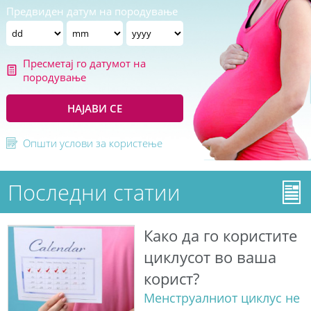
Предвиден датум на породување
Пресметај го датумот на
породување
НАЈАВИ СЕ
Општи услови за користење
Последни статии
Како да го користите
циклусот во ваша
корист?
Менструалниот циклус не