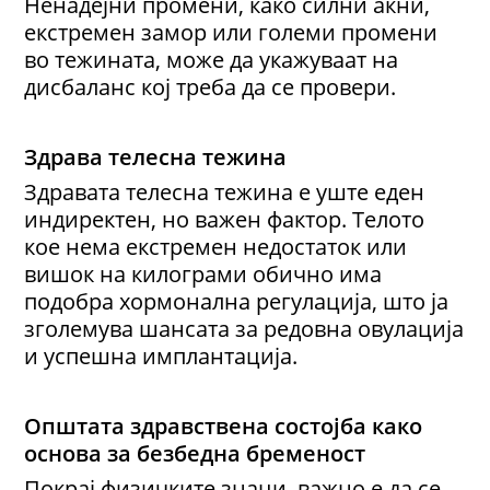
Ненадејни промени, како силни акни,
екстремен замор или големи промени
во тежината, може да укажуваат на
дисбаланс кој треба да се провери.
Здрава телесна тежина
Здравата телесна тежина е уште еден
индиректен, но важен фактор. Телото
кое нема екстремен недостаток или
вишок на килограми обично има
подобра хормонална регулација, што ја
зголемува шансата за редовна овулација
и успешна имплантација.
Општата здравствена состојба како
основа за безбедна бременост
Покрај физичките знаци, важно е да се