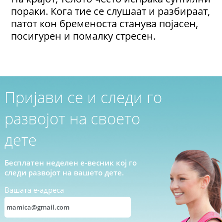
пораки. Кога тие се слушаат и разбираат,
патот кон бременоста станува појасен,
посигурен и помалку стресен.
Пријави се и следи го
развојот на своето
дете
Бесплатен неделен е-весник кој го
следи развојот на вашето дете.
Вашата е-адреса