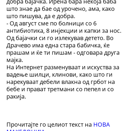
добра бајачка. Ирена бара некоја баба
што знае да бае од урочено, ама, како
што пишува, да е добра.
- Од август сме по болници со 6
антибиотика, 8 инјекции и капки за нос.
Од бајачки си го излекував детето. Во
Драчево има една стара бабичка, ќе
прашам и ќе ти пишам - одговара друга
мајка.
На Интернет разменуваат и искуства за
вадење шилци, клинови, како што ги
нарекуваат дебели влакна од грбот на
бебе и прават третмани со пепел и со
ракија.
Прочитајте го целиот текст на
НОВА