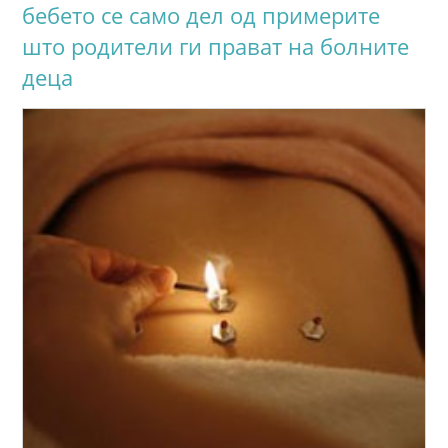
бебето се само дел од примерите
што родители ги прават на болните
деца