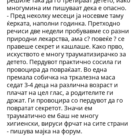
решиле така да го третираат детето, иако
многумина им пишуваат дека е опасно.
- Пред неколку месеци ја носевме таму
ќерката, наполни годинка. Претходно
речиси две недели пробувавме со разни
природни лекарства, ама с? повеќе ? се
правеше секрет и кашлаше. Како прво,
искуството е многу трауматизирачко за
детето. Пердувот практично сосила ги
провоцира да повраќаат. Во една
премала собичка на тркалезна маса
седат 3-4 деца на различна возраст и
плачат на цел глас, а родителите ги
држат. Ги провоцира со пердувот да го
повратат секретот. Значи ем
трауматично ем баш не многу
хигиенски, вируси фрчат на сите страни
- пишува мајка на форум.