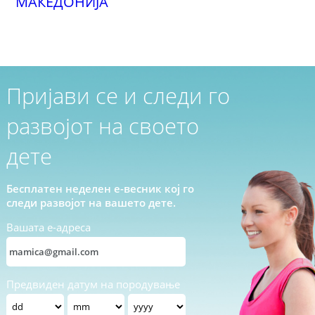
МАКЕДОНИЈА
Пријави се и следи го
развојот на своето
дете
Бесплатен неделен е-весник кој го
следи развојот на вашето дете.
Вашата е-адреса
Предвиден датум на породување