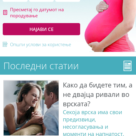
Пресметај го датумот на
породување
НАЈАВИ СЕ
Општи услови за користење
Последни статии
Како да бидете тим, а
не двајца ривали во
врската?
Секоја врска има свои
предизвици,
несогласувања и
моменти на напнатост.