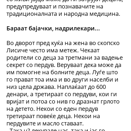
предупредуваат и познавачите на
традиционалната и народна медицина.
Бараат бајачки, надрилекари...
Во дворот пред куќа на жена во скопско
Лисиче често има метеж. Чекаат
родители со деца за третмани за вадење
секрет со пердув. Веруваат дека може да
им помогне на болните деца. Луѓе што
го прават тоа има и во други населби и
низ цела држава. Наплаќаат до 600
денари, а третираат со пердуви, кои ги
вријат и потоа со нив го дразнат грлото
на детето. Некои со еден пердув
третираат повеќе деца. Некои на
пердувите и масло ставаат.
- Така н? лекувале нас, така и јас го