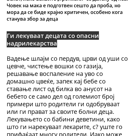
Човек на мака е подготвен сешто да проба, но
мора да се биде крајно критичен, особено кога
станува збор за деца
Ги лекуваат децата со опасни
надрилекарства
Вадење шлајм со пердув, црви од уши со
цевче, чистење вошки со газија,
решавање воспаление на уво со
домашно цвеќе, запек кај бебе со
ставање лист од билка во анусот на
бебето се само дел од големиот број
примери што родители ги одобруваат
или ги прават за своите болни деца.
Лекувањето со бабини деветини, како
што ги нарекуваат лекарите, с? уште го
прифаќаат многу родители. Иако може