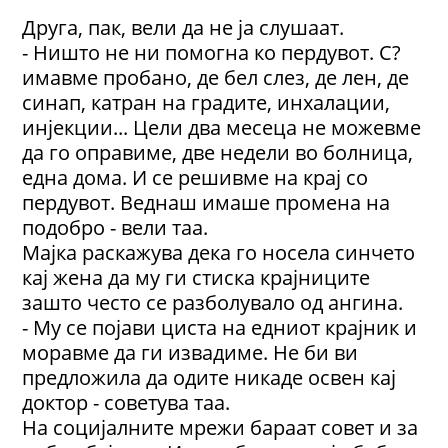
Друга, пак, вели да не ја слушаат.
- Ништо не ни помогна ко пердувот. С?
имавме пробано, де бел слез, де лен, де
синап, катран на градите, инхалации,
инјекции... Цели два месеца не можевме
да го оправиме, две недели во болница,
една дома. И се решивме на крај со
пердувот. Веднаш имаше промена на
подобро - вели таа.
Мајка раскажува дека го носела синчето
кај жена да му ги стиска крајниците
зашто често се разболувало од ангина.
- Му се појави циста на едниот крајник и
моравме да ги извадиме. Не би ви
предложила да одите никаде освен кај
доктор - советува таа.
На социјалните мрежи бараат совет и за