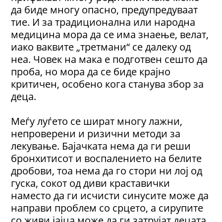
да биде многу опасно, предупредуваат
тие. И за традиционална или народна
медицина мора да се има знаење, велат,
иако ваквите „третмани“ се далеку од
неа. Човек на мака е подготвен сешто да
проба, но мора да се биде крајно
критичен, особено кога станува збор за
деца.
Меѓу луѓето се шират многу лажни,
непроверени и ризични методи за
лекување. Бајачката нема да ги реши
бронхитисот и воспалението на белите
дробови, тоа нема да го стори ни лој од
гуска, сокот од диви краставички
наместо да ги исчисти синусите може да
направи проблем со срцето, а сирупите
со живи јајца може да ги затрујат децата,