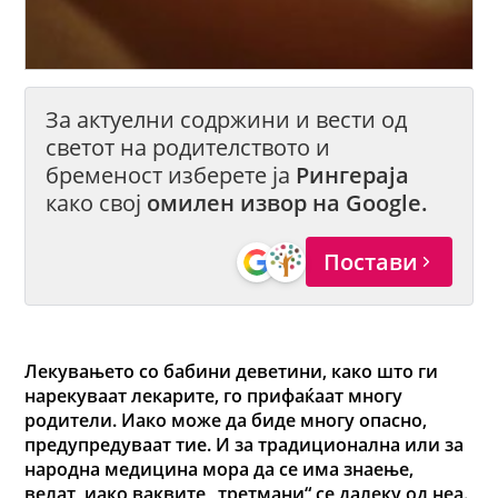
За актуелни содржини и вести од
светот на родителството и
бременост изберете ја
Рингераја
како свој
омилен извор на Google.
Постави
Лекувањето со бабини деветини, како што ги
нарекуваат лекарите, го прифаќаат многу
родители. Иако може да биде многу опасно,
предупредуваат тие. И за традиционална или за
народна медицина мора да се има знаење,
велат, иако ваквите „третмани“ се далеку од неа.