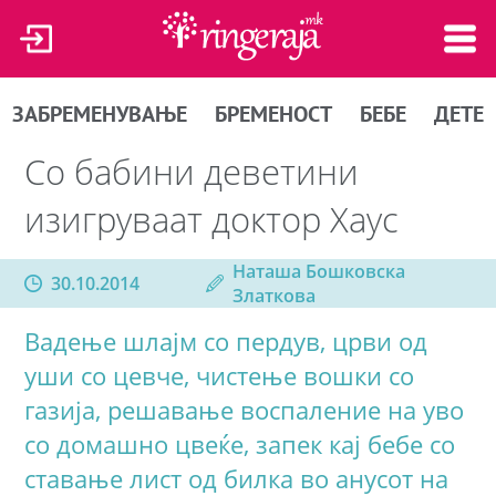
ЗАБРЕМЕНУВАЊЕ
БРЕМЕНОСТ
БЕБЕ
ДЕТЕ
Со бабини деветини
изигруваат доктор Хаус
Наташа Бошковска
30.10.2014
Златкова
Вадење шлајм со пердув, црви од
уши со цевче, чистење вошки со
газија, решавање воспаление на уво
со домашно цвеќе, запек кај бебе со
ставање лист од билка во анусот на