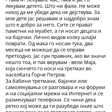
лекувам детето. Што ни фали. Не може
никој да ме убеди дека не дејствува. За
мое дете јас решавам и најдобро знам
што е добро за него. Сите се прават
паметни на муабет, а ги носат децата и
на бајачки. Лично видов колку шлајм
поврати. Од мака го носам тука, два
месеца не можеше да се оправи
претходно. Јас сум правник, ако ви значи
нешто тоа, и пак верувам - вели Маја,
која синчето го носи на третман во
населбата Ѓорче Петров.
За бабини третмани, бајачки или
самолекувања се разговара и на форуми
и на социјални мрежи на Интернет и се
разменуваат телефони. Се чини дека
ретко кој може да ги разубеди оние што