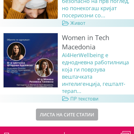
безопасно на прв поглед,
но понекогаш кријат
посериозни со...
Живот
Women in Tech
Macedonia
AI4HerWellbeing е
еднодневна работилница
која ги поврзува
вештачката
интелигенција, гешталт-
терап...
ПР текстови
ЛИСТА НА СИТЕ СТАТИИ