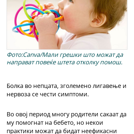
Фото:Canva/Мали грешки што можат да
направат повеќе штета отколку помош.
Болка во непцата, зголемено лигавење и
нервоза се чести симптоми.
Во овој период многу родители сакаат да
му помогнат на бебето, но некои
практики можат да бидат неефикасни