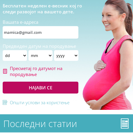
Бесплатен неделен е-весник кој го
следи развојот на вашето дете.
Вашата е-адреса
Предвиден датум на породување
Пресметај го датумот на
породување
НАЈАВИ СЕ
Општи услови за користење
Последни статии