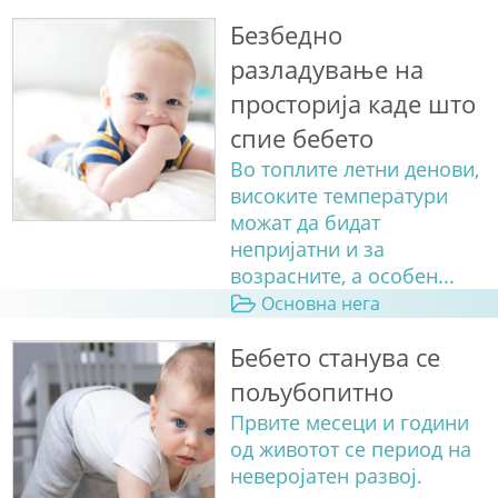
Безбедно
разладување на
просторија каде што
спие бебето
Во топлите летни денови,
високите температури
можат да бидат
непријатни и за
возрасните, а особен...
Основна нега
Бебето станува сe
пољубопитно
Првите месеци и години
од животот се период на
неверојатен развој.