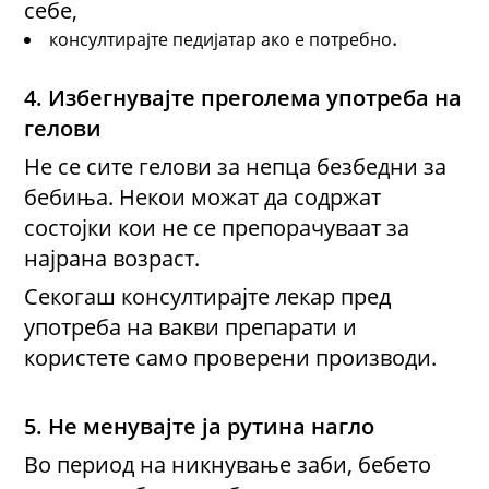
себе,
.
консултирајте педијатар ако е потребно
4. Избегнувајте преголема употреба на
гелови
Не се
сите гелови за непца безбедни за
бебиња. Некои можат да содржат
состојки кои не се препорачуваат за
најрана возраст.
Секогаш консултирајте лекар пред
употреба
на вакви препарати и
користете само проверени производи
.
5. Не менувајте
ја
рутина нагло
Во период на никнување заби, бебето