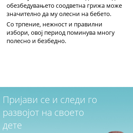
обезбедувањето соодветна грижа може
значително да му олесни на бебето.
Со трпение, нежност и правилни
избори, овој период поминува многу
полесно и безбедно.
Пријави се и следи го
развојот на своето
дете