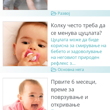
Развој
Колку често треба да
се менува цуцлата?
Цуцлата може да биде
корисна за смирување на
бебето и задоволување
на неговиот природен
рефлекс з...
Основна нега
Првите 6 месеци,
време за
поврзување и
откривање