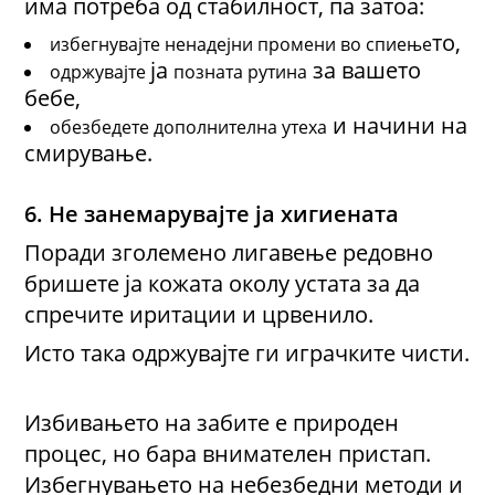
има потреба од стабилност
, па затоа:
то,
избегнувајте ненадејни промени во спиење
ја
за вашето
одржувајте
позната рутина
бебе,
и начини на
обезбедете дополнителна утеха
смирување.
6. Не занемарувајте
ја
хигиена
та
Поради зголемено лигавење редовно
бришете ја кожата околу устата
за да
спреч
и
те иритации и црвенило
.
Исто така
одржувајте
ги
играчки
те чисти.
Избивањето на забите е природен
процес, но бара внимателен пристап.
Избегнувањето на небезбедни методи и