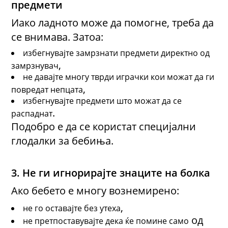
предмети
Иако ладното може да помогне, треба да
се внимава
. Затоа:
избегнувајте замрзнати предмети директно од
,
замрзнувач
не давајте многу тврди играчки кои можат да ги
,
повредат непцата
избегнувајте предмети што можат да се
.
распаднат
Подобро е да се користат специјални
глодалки за бебиња.
3. Не
ги
игнорирајте знаци
те
на болка
Ако бебето е многу вознемирено:
,
не го оставајте без утеха
од
не претпоставувајте дека ќе помине само