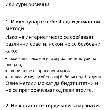
или дури ризични.
1. Избегнувајте небезбедни домашни
методи
Иако на интернет често се среќаваат
различни совети, некои не се безбедни
како:
мачкање алкохол или хербални тинктури на
,
непцата
,
користење непроверени масла
.
ставање мед особено кај бебиња под 1 година
Овие методи можат да бидат штетни и
не се препорачуваат од педијатри
те
.
2. Не користете тврди или замрзнати