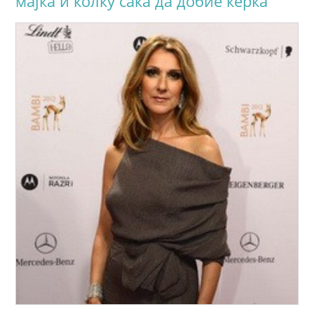
мајка и колку сака да добие ќерка