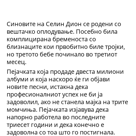
Синовите на Селин Дион се родени со
вештачко оплодување. Посебно била
комплицирана бременоста со
близнаците кои првобитно биле тројки,
но третото бебе починало во третиот
месец.
Пејачката која продаде двеста милиони
албуми и која наскоро ќе ги објави
новите песни, истакна дека
професионалниот успех не би ја
задоволил, ако не станела мајка на трите
момчиња. Пејачката изјавува дека
напорно работела во последните
триесет години и дека конечно е
задоволна со тоа што го постигнала.