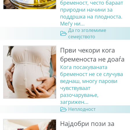
бременост, често бараат
природни начини за
поддршка на плодноста.
Меѓу ни...
Да го зголемиме
семејството
Први чекори кога
бременоста не доаѓа
Кога посакуваната
бременост не се случува
веднаш, многу парови
чувствуваат
разочарување,
загрижен...
Неплодност
Најдобри пози за