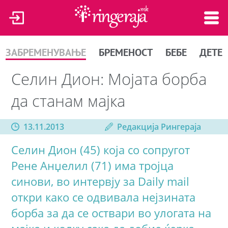
ЗАБРЕМЕНУВАЊЕ
БРЕМЕНОСТ
БЕБЕ
ДЕТЕ
Селин Диoн: Мојата борба
да станам мајка
13.11.2013
Редакција Рингераја
Селин Дион (45) која со сопругот
Рене Анџелил (71) има тројца
синови, во интервју за Daily mail
откри како се одвивала нејзината
борба за да се оствари во улогата на