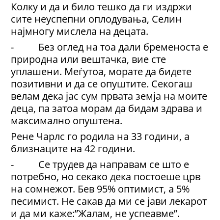
Колку и да и било тешко да ги издржи
сите неуспепни оплодувања, Селин
најмногу мислела на децата.
- Без оглед на тоа дали бременоста е
природна или вештачка, вие сте
уплашени. Меѓутоа, морате да бидете
позитивни и да се опуштите. Секогаш
велам дека јас сум првата земја на моите
деца, па затоа морам да бидам здрава и
максимално опуштена.
Рене Чарлс го родила на 33 години, а
близнаците на 42 години.
- Се трудев да направам се што е
потребно, но секако дека постоеше црв
на сомнежот. Бев 95% оптимист, а 5%
песимист. Не сакав да ми се јави лекарот
и да ми каже:”Жалам, не успеавме”.