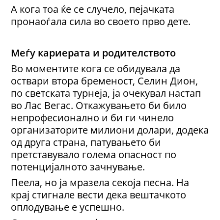
А кога тоа ќе се случело, пејачката
пронаоѓала сила во своето прво дете.
Меѓу кариерата и родителството
Во моментите кога се обидувала да
оствари втора бременост, Селин Дион,
по светската турнеја, ја очекувал настап
во Лас Вегас. Откажувањето би било
непрофесионално и би ги чинело
организаторите милиони долари, додека
од друга страна, патувањето би
претставувало голема опасност по
потенцијалното зачнување.
Пеела, но ја мразела секоја песна. На
крај стигнале вести дека вештачкото
оплодување е успешно.