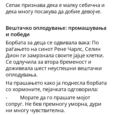
Сепак признава дека е малку себична и
дека многу посакува да добие девојче.
Вештачко оплодување
: промашувања
и победи
Борбата за деца се одвивала вака: По
раѓањето на синот Рене Чарлс, Селин
Дион ги замрзнала своите јајце клетки.
Се одлучила за втора бременост и
доживеала шест неуспешни вештачки
оплодувања.
На прашањето како ја поднесла борбата
со хормоните, пејачката одговорила:
- Морате да го прашате мојот
сопруг. Не бев премногу уморна, дури
ни многу чувствителна.