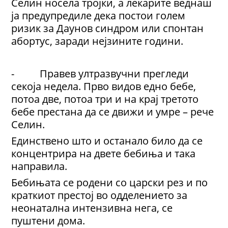
Селин носела тројки, а лекарите веднаш
ја предупредиле дека постои голем
ризик за Даунов синдром или спонтан
абортус, заради нејзините години.
- Правев ултразвучни прегледи
секоја недела. Прво видов едно бебе,
потоа две, потоа три и на крај третото
бебе престана да се движи и умре – рече
Селин.
Единствено што и останало било да се
концентрира на двете бебиња и така
направила.
Бебињата се родени со царски рез и по
краткиот престој во одделението за
неонатална интензивна нега, се
пуштени дома.