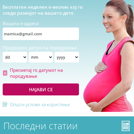
Бесплатен неделен е-весник кој го
следи развојот на вашето дете.
Вашата е-адреса
Предвиден датум на породување
Пресметај го датумот на
породување
НАЈАВИ СЕ
Општи услови за користење
Последни статии