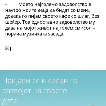
- Моето најголемо задоволство е
наутро моите деца да бидат со мене,
додека го пијам своето кафе со шлаг, без
шеќер. Тоа едноставно задоволство му
дава на мојот живот најголем смисол –
порача музичката ѕвезда.
Пријави се и следи го
развојот на своето
дете