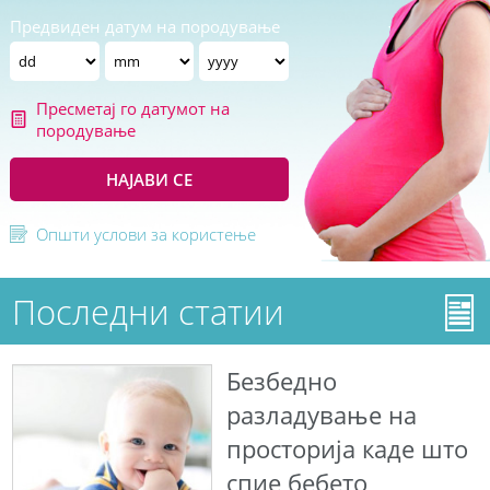
Предвиден датум на породување
Пресметај го датумот на
породување
НАЈАВИ СЕ
Општи услови за користење
Последни статии
Безбедно
разладување на
просторија каде што
спие бебето