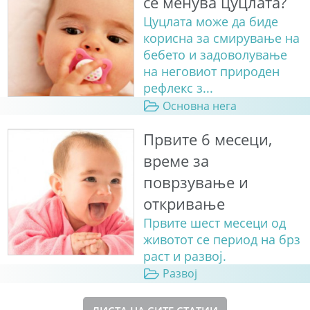
се менува цуцлата?
Цуцлата може да биде
корисна за смирување на
бебето и задоволување
на неговиот природен
рефлекс з...
Основна нега
Првите 6 месеци,
време за
поврзување и
откривање
Првите шест месеци од
животот се период на брз
раст и развој.
Развој