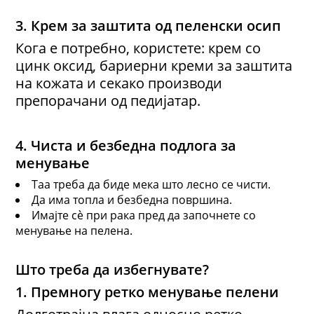
3. Крем за заштита од пеленски осип
Кога е потребно, користете: крем со
цинк оксид, бариерни креми за заштита
на кожата и секако производи
препорачани од педијатар.
4. Чиста и безбедна подлога за
менување
Таа треба да биде мека што лесно се чисти.
Да има топла и безбедна површина.
Имајте сè при рака пред да започнете со
менување на пелена.
Што треба да избегнувате?
1. Премногу ретко менување пелени
Долготрајна влага односно ретко