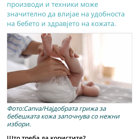
производи и техники може
значително да влијае на удобноста
на бебето и здравјето на кожата.
Фото:Canva/Најдобрата грижа за
бебешката кожа започнува со нежни
избори.
Што треба да користите?