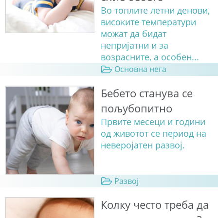
Во топлите летни денови,
високите температури
можат да бидат
непријатни и за
возрасните, а особен...
Основна нега
Бебето станува сe
пољубопитно
Првите месеци и години
од животот се период на
неверојатен развој.
Развој
Колку често треба да