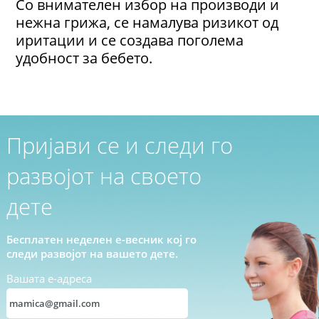
Со внимателен избор на производи и
нежна грижа, се намалува ризикот од
иритации и се создава поголема
удобност за бебето.
Пријави се и следи го
развојот на своето
дете
Бесплатен неделен е-весник кој го
следи развојот на вашето дете.
Вашата е-адреса