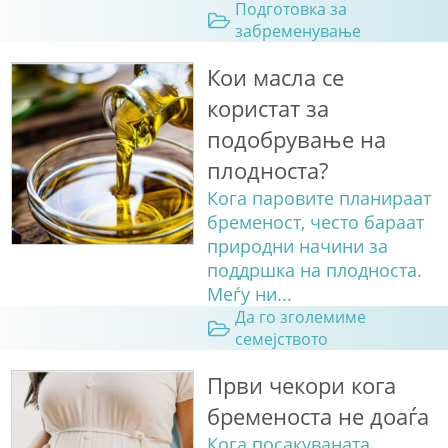
Подготовка за
забременување
Кои масла се
користат за
подобрување на
плодноста?
Кога паровите планираат
бременост, често бараат
природни начини за
поддршка на плодноста.
Меѓу ни...
Да го зголемиме
семејството
Први чекори кога
бременоста не доаѓа
Кога посакуваната