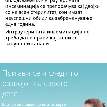
инсеминација се препорачува кај двојки
со нејасен стерилитет, кои имаaт
неуспешни обиди за забременување
една година.
Интраутерината инсеминација не
треба да се прави кај жени со
запушени канали
.
Пријави се и следи го
развојот на своето
дете
Бесплатен неделен е-весник кој го