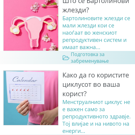
Што се Бартолинови
жлезди?
Бартолиновите жлезди се
мали жлезди кои се
наоѓаат во женскиот
репродуктивен систем и
имаат важна...
Подготовка за
забременување
Како да го користите
циклусот во ваша
корист?
Менструалниот циклус не
е важен само за
репродуктивното здравје.
Тој влијае и на нивото на
енерги...