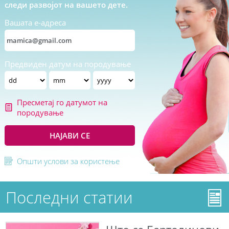
следи развојот на вашето дете.
Вашата е-адреса
Предвиден датум на породување
Пресметај го датумот на
породување
НАЈАВИ СЕ
Општи услови за користење
Последни статии