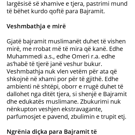
largësisë së xhamive e tjera, pastrimi mund
të bëhet kurdo qoftë para Bajramit.
Veshmbathja e mirë
Gjatë bajramit muslimanët duhet të vishen
mirë, me rrobat më të mira që kanë. Edhe
Muhammedi a.s., edhe Omeri r.a. edhe
as’habë të tjerë janë veshur bukur.
Veshmbathja nuk vlen vetëm për ata që
shkojnë në xhami por për të gjithë. Edhe
ambienti në shtëpi, oborr e rrugë duhet të
dallohet nga ditët tjera, si shenjë e Bajramit
dhe edukatës muslimane. Zbukurimi nuk
nënkupton veshjen ekstravagante,
parfumosjet e pavend, zbulimin e trupit etj.
Ngrënia diçka para Bajramit të