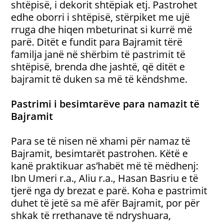
shtëpisë, i dekorit shtëpiak etj. Pastrohet
edhe oborri i shtëpisë, stërpiket me ujë
rruga dhe hiqen mbeturinat si kurrë më
parë. Ditët e fundit para Bajramit tërë
familja janë në shërbim të pastrimit të
shtëpisë, brenda dhe jashtë, që ditët e
bajramit të duken sa më të këndshme.
Pastrimi i besimtarëve para namazit të
Bajramit
Para se të nisen në xhami për namaz të
Bajramit, besimtarët pastrohen. Këtë e
kanë praktikuar as’habët më të mëdhenj:
Ibn Umeri r.a., Aliu r.a., Hasan Basriu e të
tjerë nga dy brezat e parë. Koha e pastrimit
duhet të jetë sa më afër Bajramit, por për
shkak të rrethanave të ndryshuara,