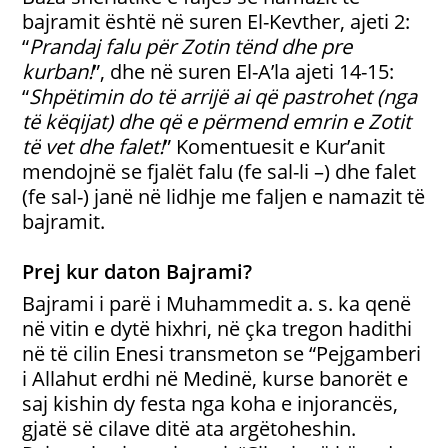
bajramit është në suren El-Kevther, ajeti 2:
“
Prandaj falu për Zotin tënd dhe pre
kurban!
”, dhe në suren El-A’la ajeti 14-15:
“
Shpëtimin do të arrijë ai që pastrohet (nga
të këqijat) dhe që e përmend emrin e Zotit
të vet dhe falet!
” Komentuesit e Kur’anit
mendojnë se fjalët falu (fe sal-li –) dhe falet
(fe sal-) janë në lidhje me faljen e namazit të
bajramit.
Prej kur daton Bajrami?
Bajrami i parë i Muhammedit a. s. ka qenë
në vitin e dytë hixhri, në çka tregon hadithi
në të cilin Enesi transmeton se “Pejgamberi
i Allahut erdhi në Medinë, kurse banorët e
saj kishin dy festa nga koha e injorancës,
gjatë së cilave ditë ata argëtoheshin.