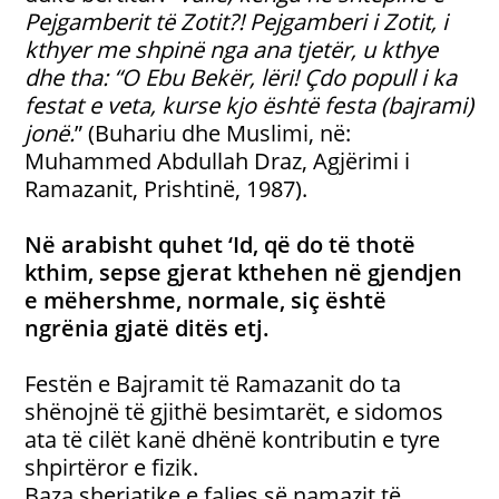
Pejgamberit të Zotit?! Pejgamberi i Zotit, i
kthyer me shpinë nga ana tjetër, u kthye
dhe tha: “O Ebu Bekër, lëri! Çdo popull i ka
festat e veta, kurse kjo është festa (bajrami)
jonë.
” (Buhariu dhe Muslimi, në:
Muhammed Abdullah Draz, Agjërimi i
Ramazanit, Prishtinë, 1987).
Në arabisht quhet ‘Id, që do të thotë
kthim, sepse gjerat kthehen në gjendjen
e mëhershme, normale, siç është
ngrënia gjatë ditës etj.
Festën e Bajramit të Ramazanit do ta
shënojnë të gjithë besimtarët, e sidomos
ata të cilët kanë dhënë kontributin e tyre
shpirtëror e fizik.
Baza sheriatike e faljes së namazit të