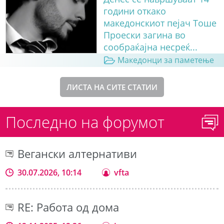
години откако
македонскиот пејач Тоше
Проески загина во
сообраќајна несреќ...
Македонци за паметење
ЛИСТА НА СИТЕ СТАТИИ
Последно на форумот
Вегански алтернативи
30.07.2026, 10:14
vfta
RE: Работа од дома