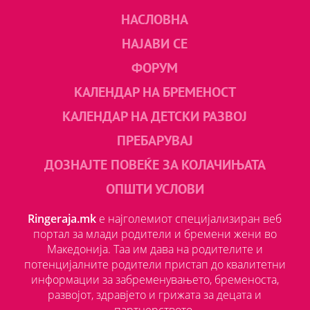
НАСЛОВНА
НАЈАВИ СЕ
ФОРУМ
КАЛЕНДАР НА БРЕМЕНОСТ
КАЛЕНДАР НА ДЕТСКИ РАЗВОЈ
ПРЕБАРУВАЈ
ДОЗНАЈТЕ ПОВЕЌЕ ЗА КОЛАЧИЊАТА
ОПШТИ УСЛОВИ
Ringeraja.mk
е најголемиот специјализиран веб
портал за млади родители и бремени жени во
Македонија. Таа им дава на родителите и
потенцијалните родители пристап до квалитетни
информации за забременувањето, бременоста,
развојот, здравјето и грижата за децата и
партнерството.