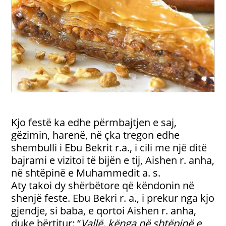
Kjo festë ka edhe përmbajtjen e saj,
gëzimin, harenë, në çka tregon edhe
shembulli i Ebu Bekrit r.a., i cili me një ditë
bajrami e vizitoi të bijën e tij, Aishen r. anha,
në shtëpinë e Muhammedit a. s.
Aty takoi dy shërbëtore që këndonin në
shenjë feste. Ebu Bekri r. a., i prekur nga kjo
gjendje, si baba, e qortoi Aishen r. anha,
duke bërtitur: “
Vallë, kënga në shtëpinë e