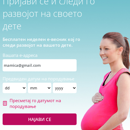
Пријави се и следи го
развојот на своето
дете
Бесплатен неделен е-весник кој го
следи развојот на вашето дете.
Вашата е-адреса
Предвиден датум на породување
Пресметај го датумот на
породување
НАЈАВИ СЕ