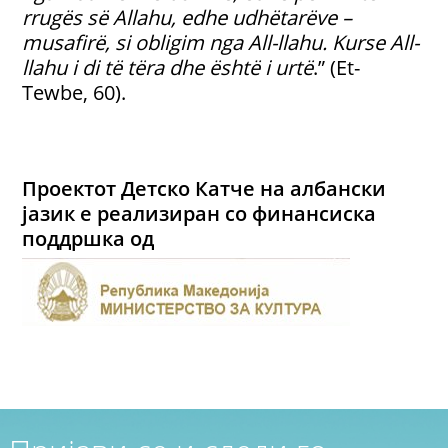
rrugës së Allahu, edhe udhëtarëve –
musafirë, si obligim nga All-llahu. Kurse All-
llahu i di të tëra dhe është i urtë
.” (Et-
Tewbe, 60).
Проектот Детско Катче на албански
јазик е реализиран со финансиска
поддршка од