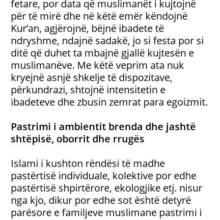
fetare, por data që muslimanët i kujtojnë
për të mirë dhe në këtë emër këndojnë
Kur’an, agjërojnë, bëjnë ibadete të
ndryshme, ndajnë sadakë, jo si festa por si
ditë që duhet ta mbajnë gjallë kujtesën e
muslimanëve. Me këtë veprim ata nuk
kryejnë asnjë shkelje të dispozitave,
përkundrazi, shtojnë intensitetin e
ibadeteve dhe zbusin zemrat para egoizmit.
Pastrimi i ambientit brenda dhe jashtë
shtëpisë, oborrit dhe rrugës
Islami i kushton rëndësi të madhe
pastërtisë individuale, kolektive por edhe
pastërtisë shpirtërore, ekologjike etj. nisur
nga kjo, dikur por edhe sot është detyrë
parësore e familjeve muslimane pastrimi i