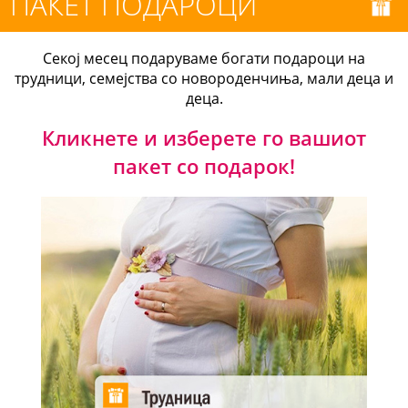
ПАКЕТ ПОДАРОЦИ
Секој месец подаруваме богати подароци на
трудници, семејства со новороденчиња, мали деца и
деца.
Кликнете и изберете го вашиот
пакет со подарок!