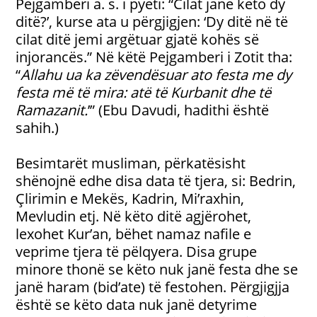
Pejgamberi a. s. i pyeti: “Cilat janë këto dy
ditë?’, kurse ata u përgjigjen: ‘Dy ditë në të
cilat ditë jemi argëtuar gjatë kohës së
injorancës.” Në këtë Pejgamberi i Zotit tha:
“
Allahu ua ka zëvendësuar ato festa me dy
festa më të mira: atë të Kurbanit dhe të
Ramazanit.
’” (Ebu Davudi, hadithi është
sahih.)
Besimtarët musliman, përkatësisht
shënojnë edhe disa data të tjera, si: Bedrin,
Çlirimin e Mekës, Kadrin, Mi’raxhin,
Mevludin etj. Në këto ditë agjërohet,
lexohet Kur’an, bëhet namaz nafile e
veprime tjera të pëlqyera. Disa grupe
minore thonë se këto nuk janë festa dhe se
janë haram (bid’ate) të festohen. Përgjigjja
është se këto data nuk janë detyrime