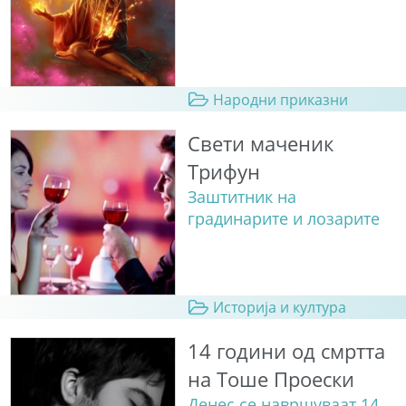
Народни приказни
Свети маченик
Трифун
Заштитник на
градинарите и лозарите
Историја и култура
14 години од смртта
на Тоше Проески
Денес се навршуваат 14