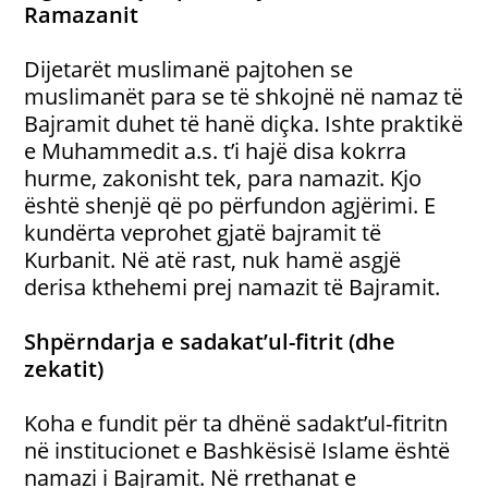
Ramazanit
Dijetarët muslimanë pajtohen se
muslimanët para se të shkojnë në namaz të
Bajramit duhet të hanë diçka. Ishte praktikë
e Muhammedit a.s. t’i hajë disa kokrra
hurme, zakonisht tek, para namazit. Kjo
është shenjë që po përfundon agjërimi. E
kundërta veprohet gjatë bajramit të
Kurbanit. Në atë rast, nuk hamë asgjë
derisa kthehemi prej namazit të Bajramit.
Shpërndarja e sadakat’ul-fitrit (dhe
zekatit)
Koha e fundit për ta dhënë sadakt’ul-fitritn
në institucionet e Bashkësisë Islame është
namazi i Bajramit. Në rrethanat e