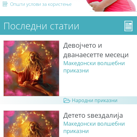
Општи услови за користење
Последни статии
Девојчето и
дванаесетте месеци
Македонски волшебни
приказни
Народни приказни
Детето ѕвездалија
Македонски волшебни
приказни