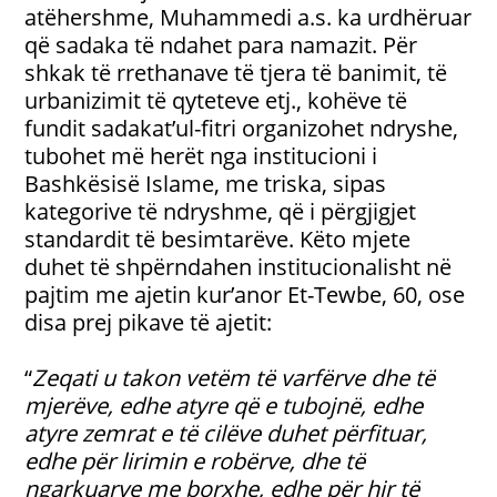
atëhershme, Muhammedi a.s. ka urdhëruar
që sadaka të ndahet para namazit. Për
shkak të rrethanave të tjera të banimit, të
urbanizimit të qyteteve etj., kohëve të
fundit sadakat’ul-fitri organizohet ndryshe,
tubohet më herët nga institucioni i
Bashkësisë Islame, me triska, sipas
kategorive të ndryshme, që i përgjigjet
standardit të besimtarëve. Këto mjete
duhet të shpërndahen institucionalisht në
pajtim me ajetin kur’anor Et-Tewbe, 60, ose
disa prej pikave të ajetit:
“
Zeqati u takon vetëm të varfërve dhe të
mjerëve, edhe atyre që e tubojnë, edhe
atyre zemrat e të cilëve duhet përfituar,
edhe për lirimin e robërve, dhe të
ngarkuarve me borxhe, edhe për hir të