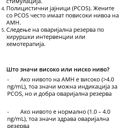
стимулација.
Полицистични јајници (PCOS). Жените
со PCOS често имаат повисоки нивоа на
AMH.
Следење на оваријална резерва по
хируршки интервенции или
хемотерапија.
Што значи високо или ниско ниво?
- Ако нивото на AMH е високо (>4.0
ng/mL), тоа значи можна индикација за
PCOS, но и добра оваријална резерва
- Ако нивото е нормално (1.0 – 4.0
ng/mL), тоа значи здрава оваријална
резерва