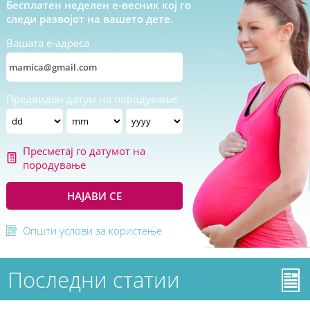
Бесплатен неделен е-весник кој го
следи развојот на вашето дете.
Вашата е-адреса
Предвиден датум на породување
Пресметај го датумот на
породување
НАЈАВИ СЕ
Општи услови за користење
Последни статии