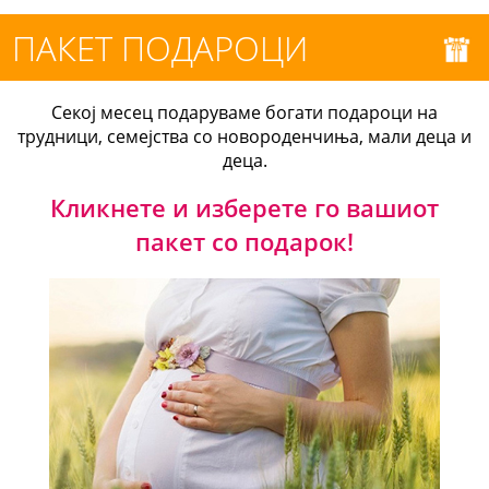
ПАКЕТ ПОДАРОЦИ
Секој месец подаруваме богати подароци на
трудници, семејства со новороденчиња, мали деца и
деца.
Кликнете и изберете го вашиот
пакет со подарок!