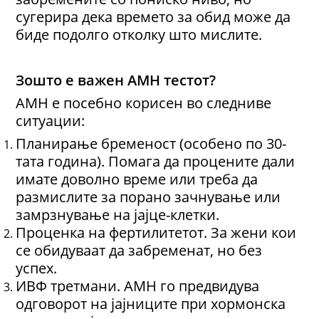
сугерира дека времето за обид може да
биде подолго отколку што мислите.
Зошто е важен AMH тестот?
AMH е посебно корисен во следниве
ситуации:
Планирање бременост (особено по 30-
тата година). Помага да процените дали
имате доволно време или треба да
размислите за порано зачнување или
замрзнување на јајце-клетки.
Проценка на фертилитетот. За жени кои
се обидуваат да забременат, но без
успех.
ИВФ третмани. AMH го предвидува
одговорот на јајниците при хормонска