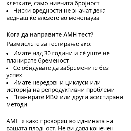
клетките, само нивната бројност
Ниски вредности не значат дека
веднаш ќе влезете во менопауза
Кога да направи
те
AMH тест?
Размислете за тестирање ако:
Имате над 30 години и сè уште не
планирате бременост
Се обидувате да забремените без
успех
Имате нередовни циклуси или
историја на репродуктивни проблеми
Планирате ИВФ или други асистирани
методи
AMH е како прозорец во иднината на
вашата плодност. Не ви дава конечен