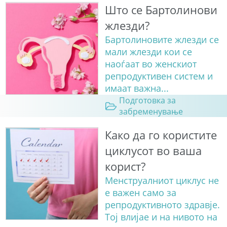
Што се Бартолинови
жлезди?
Бартолиновите жлезди се
мали жлезди кои се
наоѓаат во женскиот
репродуктивен систем и
имаат важна...
Подготовка за
забременување
Како да го користите
циклусот во ваша
корист?
Менструалниот циклус не
е важен само за
репродуктивното здравје.
Тој влијае и на нивото на