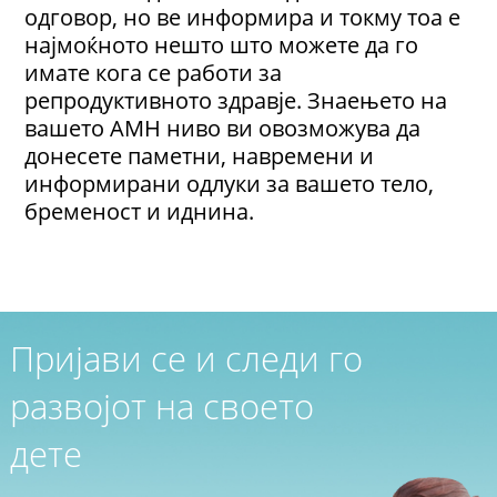
одговор, но ве информира и токму тоа е
најмоќното нешто што можете да го
имате кога се работи за
репродуктивното здравје. Знаењето на
вашето AMH ниво ви овозможува да
донесете паметни, навремени и
информирани одлуки за вашето тело,
бременост и иднина.
Пријави се и следи го
развојот на своето
дете