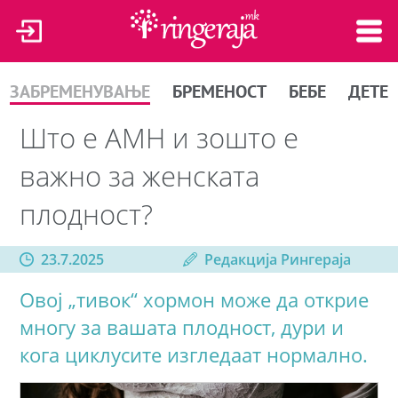
ЗАБРЕМЕНУВАЊЕ
БРЕМЕНОСТ
БЕБЕ
ДЕТЕ
Што е AMH и зошто е
важно за женската
плодност?
23.7.2025
Редакција Рингераја
Овој „тивок“ хормон може да открие
многу за вашата плодност, дури и
кога циклусите изгледаат нормално.