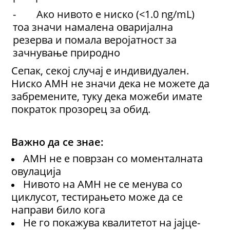
- Ако нивото е ниско (<1.0 ng/mL)
тоа значи намалена оваријална
резерва и помала веројатност за
зачнување природно
Сепак, секој случај е индивидуален.
Ниско AMH не значи дека не можете да
забремените, туку дека можеби имате
пократок прозорец за обид.
Важно да се знае:
AMH не е поврзан со моменталната
овулација
Нивото на AMH не се менува со
циклусот, тестирањето може да се
направи било кога
Не го покажува квалитетот на јајце-