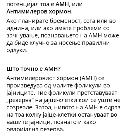
потенцијал тоа е
AMH
, или
Антимилеров хормон
.
Ако планирате бременост, сега или во
иднина, или ако имате проблеми со
зачнување, познавањето на AMH може
да биде клучно за носење правилни
одлуки.
Што точно е AMH?
Антимилеровиот хормон (AMH) се
произведува од малите фоликули во
јајниците. Тие фоликули претставуваат
„резерва“ на јајце-клетки кои сè уште не
созреале. Затоа, нивото на AMH е одраз
на тоа колку јајце-клетки остануваат во
вашите јајници, познато и како
оваријална резерва.