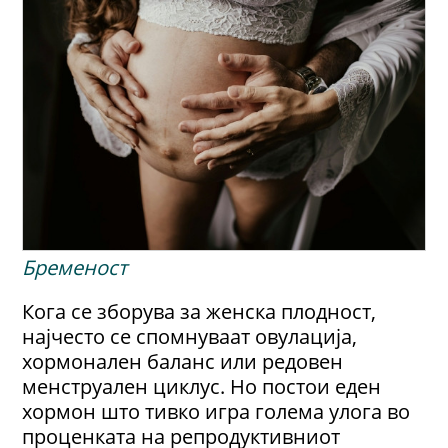
Бременост
Кога се зборува за женска плодност,
најчесто се спомнуваат овулација,
хормонален баланс или редовен
менструален циклус. Но постои еден
хормон што тивко игра голема улога во
проценката на репродуктивниот