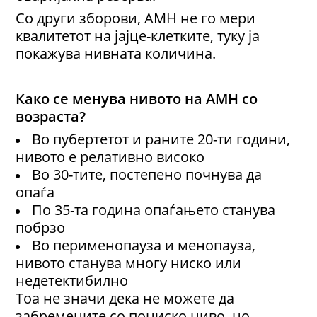
Со други зборови, AMH не го мери
квалитетот на јајце-клетките, туку ја
покажува нивната количина.
Како се менува нивото на AMH со
возраста?
Во пубертетот и раните 20-ти години,
нивото е релативно високо
Во 30-тите, постепено почнува да
опаѓа
По 35-та година опаѓањето станува
побрзо
Во перименопауза и менопауза,
нивото станува многу ниско или
недетектибилно
Тоа не значи дека не можете да
забремените со пониско ниво, но