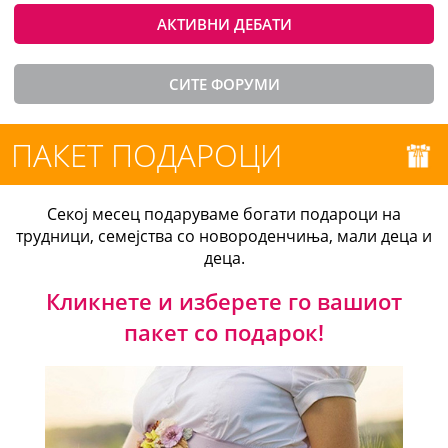
АКТИВНИ ДЕБАТИ
СИТЕ ФОРУМИ
ПАКЕТ ПОДАРОЦИ
Секој месец подаруваме богати подароци на
трудници, семејства со новороденчиња, мали деца и
деца.
Кликнете и изберете го вашиот
пакет со подарок!