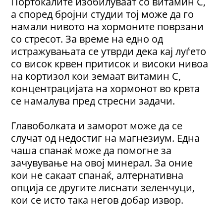
Портокалите изобилуваат со витамин C,
а според бројни студии тој може да го
намали нивото на хормоните поврзани
со стресот. За време на едно од
истражувањата се утврди дека кај луѓето
со висок крвен притисок и високи нивоа
на кортизол кои земаат витамин C,
концентрацијата на хормонот во крвта
се намалува пред стресни задачи.
Главоболката и заморот може да се
случат од недостиг на магнезиум. Една
чаша спанаќ може да помогне за
зачувување на овој минерал. За оние
кои не сакаат спанаќ, алтернативна
опција се другите лиснати зеленчуци,
кои се исто така негов добар извор.