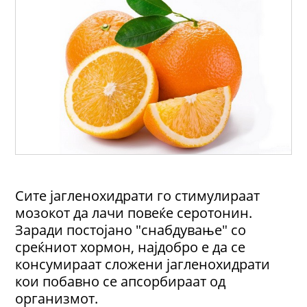
Сите јагленохидрати го стимулираат
мозокот да лачи повеќе серотонин.
Заради постојано "снабдување" со
среќниот хормон, најдобро е да се
консумираат сложени јагленохидрати
кои побавно се апсорбираат од
организмот.