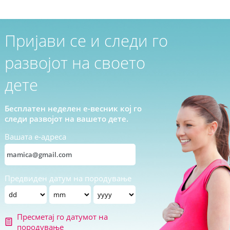
Пријави се и следи го
развојот на своето
дете
Бесплатен неделен е-весник кој го
следи развојот на вашето дете.
Вашата е-адреса
Предвиден датум на породување
Пресметај го датумот на
породување