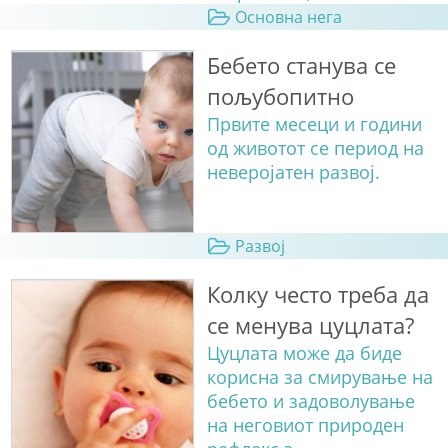
Основна нега
Бебето станува сe
пољубопитно
Првите месеци и години
од животот се период на
неверојатен развој.
Развој
Колку често треба да
се менува цуцлата?
Цуцлата може да биде
корисна за смирување на
бебето и задоволување
на неговиот природен