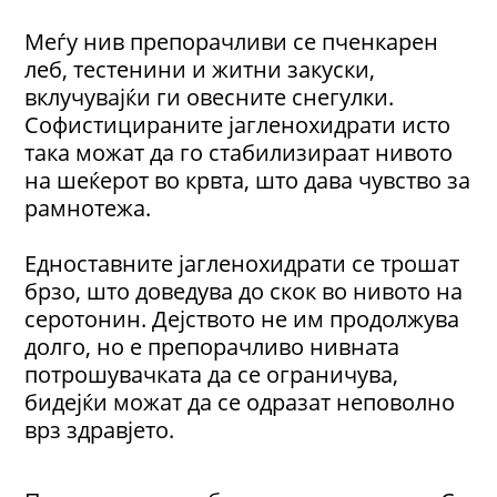
Меѓу нив препорачливи се пченкарен
леб, тестенини и житни закуски,
вклучувајќи ги овесните снегулки.
Софистицираните јагленохидрати исто
така можат да го стабилизираат нивото
на шеќерот во крвта, што дава чувство за
рамнотежа.
Едноставните јагленохидрати се трошат
брзо, што доведува до скок во нивото на
серотонин. Дејството не им продолжува
долго, но е препорачливо нивната
потрошувачката да се ограничува,
бидејќи можат да се одразат неповолно
врз здравјето.