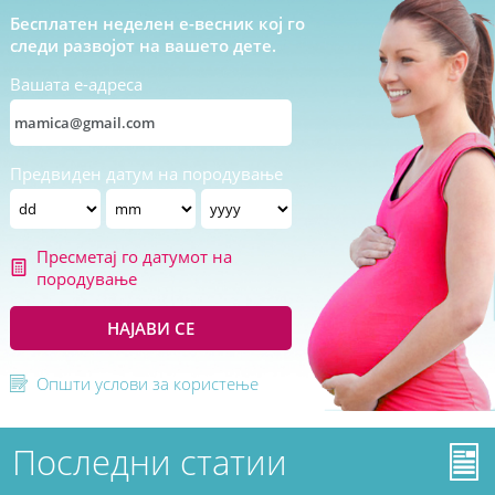
Бесплатен неделен е-весник кој го
следи развојот на вашето дете.
Вашата е-адреса
Предвиден датум на породување
Пресметај го датумот на
породување
НАЈАВИ СЕ
Општи услови за користење
Последни статии