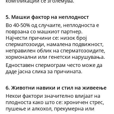
компликации се зголемува.
5. Машки фактор на неплодност
Во 40-50% од случаите, неплодноста е
поврзана со машкиот партнер.
Најчести причини се: низок број
сперматозоиди, намалена подвижност,
неправилен облик на сперматозоидите,
хормонални или генетски нарушувања.
Едноставен спермограм често може да
даде јасна слика за причината.
6. Животни навики и стил на живеење
Некои фактори значително влијаат на
плодноста како што се: хроничен стрес,
пушење и алкохол, прекумерна или