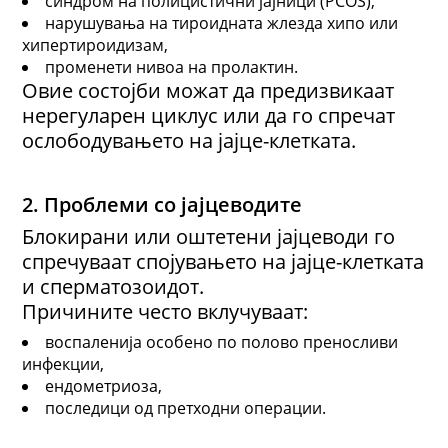
синдром на полицистични јајници (PCOS),
нарушувања на тироидната жлезда хипо или
хипертироидизам,
променети нивоа на пролактин.
Овие состојби можат да предизвикаат
нерегуларен циклус или да го спречат
ослободувањето на јајце-клетката.
2. Проблеми со јајцеводите
Блокирани или оштетени јајцеводи го
спречуваат спојувањето на јајце-клетката
и сперматозоидот.
Причините често вклучуваат:
воспаленија особено по полово преносливи
инфекции,
ендометриоза,
последици од претходни операции.