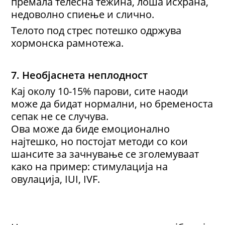
премала телесна тежина, лоша исхрана,
недоволно спиење и слично.
Телото под стрес потешко одржува
хормонска рамнотежа.
7. Необјаснета неплодност
Кај околу 10-15% парови, сите наоди
може да бидат нормални, но бременоста
сепак не се случува.
Ова може да биде емоционално
најтешко, но постојат методи со кои
шансите за зачнување се зголемуваат
како на пример: стимулација на
овулација, IUI, IVF.