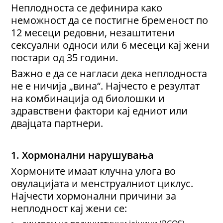
Неплодноста се дефинира како
неможност да се постигне бременост по
12 месеци редовни, незаштитени
сексуални односи или 6 месеци кај жени
постари од 35 години.
Важно е да се нагласи дека неплодноста
не е ничија „вина“. Најчесто е резултат
на комбинација од биолошки и
здравствени фактори кај едниот или
двајцата партнери.
1. Хормонални нарушувања
Хормоните имаат клучна улога во
овулацијата и менструалниот циклус.
Најчести хормонални причини за
неплодност кај жени се: