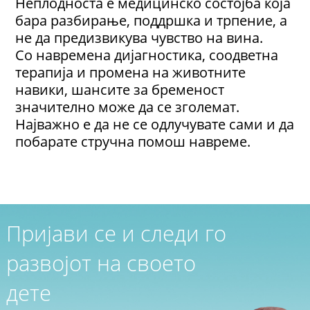
Неплодноста е медицинско состојба која
бара разбирање, поддршка и трпение, а
не да предизвикува чувство на вина.
Со навремена дијагностика, соодветна
терапија и промена на животните
навики, шансите за бременост
значително може да се зголемат.
Најважно е да не се одлучувате сами и да
побарате стручна помош навреме.
Пријави се и следи го
развојот на своето
дете