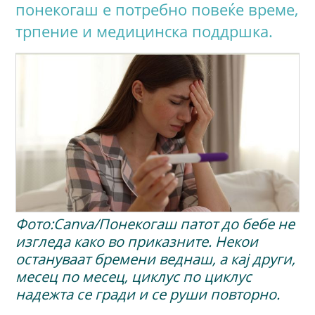
понекогаш е потребно повеќе време,
трпение и медицинска поддршка.
Фото:Canva/Понекогаш патот до бебе не
изгледа како во приказните. Некои
остануваат бремени веднаш, а кај други,
месец по месец, циклус по циклус
надежта се гради и се руши повторно.