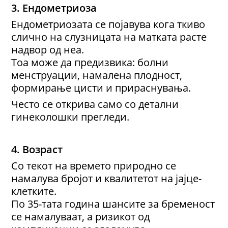
3. Ендометриоза
Ендометриозата се појавува кога ткиво
слично на слузницата на матката расте
надвор од неа.
Тоа може да предизвика: болни
менструации, намалена плодност,
формирање цисти и прираснувања.
Често се открива само со детални
гинеколошки прегледи.
4. Возраст
Со текот на времето природно се
намалува бројот и квалитетот на јајце-
клетките.
По 35-тата година шансите за бременост
се намалуваат, а ризикот од