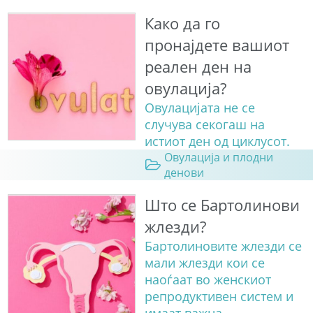
Како да го
пронајдете вашиот
реален ден на
овулација?
Овулацијата не се
случува секогаш на
истиот ден од циклусот.
Овулација и плодни
денови
Што се Бартолинови
жлезди?
Бартолиновите жлезди се
мали жлезди кои се
наоѓаат во женскиот
репродуктивен систем и
имаат важна...