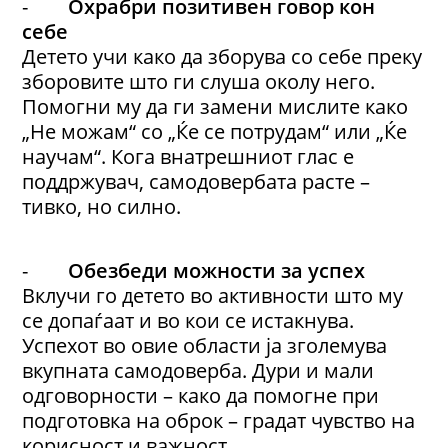
-
Охрабри позитивен говор кон
себе
Детето учи како да зборува со себе преку
зборовите што ги слуша околу него.
Помогни му да ги замени мислите како
„Не можам“ со „Ќе се потрудам“ или „Ќе
научам“. Кога внатрешниот глас е
поддржувач, самодовербата расте –
тивко, но силно.
-
Обезбеди можности за успех
Вклучи го детето во активности што му
се допаѓаат и во кои се истакнува.
Успехот во овие области ја зголемува
вкупната самодоверба. Дури и мали
одговорности – како да помогне при
подготовка на оброк – градат чувство на
корисност и важност.