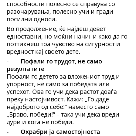
способности полесно се справува со
разочарувања, полесно учи и гради
посилни односи.
Во продолжение, ќе најдеш девет
едноставни, но моќни начини како да го
поттикнеш тоа чувство на сигурност и
вредност кај своето дете.
-
Пофали го трудот, не само
резултатите
Пофали го детето за вложениот труд и
упорност, не само за победата или
успехот. Ова го учи дека растот доаѓа
преку настојчивост. Кажи: „Го даде
најдоброто од себе!“ наместо само
„Браво, победи!“ – така учи дека вреди
дури и кога не победи.
-
Охрабри ја самостојноста