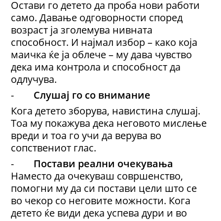
Остави го детето да проба нови работи
само. Давање одговорности според
возраст ја зголемува нивната
способност. И најмал избор – како која
маичка ќе ја облече – му дава чувство
дека има контрола и способност да
одлучува.
-
Слушај го со внимание
Кога детето зборува, навистина слушај.
Тоа му покажува дека неговото мислење
вреди и тоа го учи да верува во
сопствениот глас.
-
Постави реални очекувања
Наместо да очекуваш совршенство,
помогни му да си постави цели што се
во чекор со неговите можности. Кога
детето ќе види дека успева дури и во