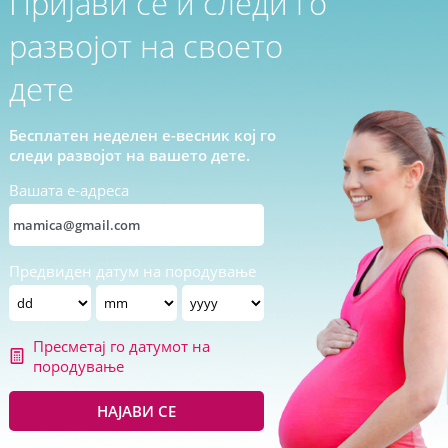
Пријави се и следи го
развојот на своето
дете
Бесплатен неделен е-весник кој го
следи развојот на вашето дете.
Вашата е-адреса
Предвиден датум на породување
Пресметај го датумот на
породување
НАЈАВИ СЕ