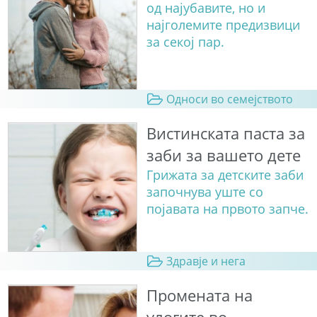
од најубавите, но и
најголемите предизвици
за секој пар.
Односи во семејството
Вистинската паста за
заби за вашето дете
Грижата за детските заби
започнува уште со
појавата на првото запче.
Здравје и нега
Промената на