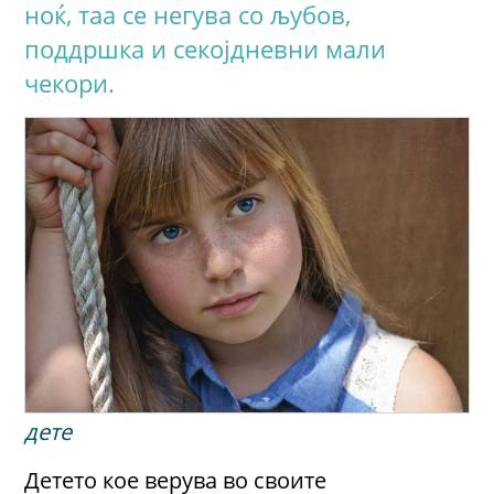
ноќ, таа се негува со љубов,
поддршка и секојдневни мали
чекори.
дете
Детето кое верува во своите