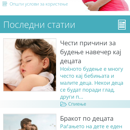
Општи услови за користење
Последни статии
Чести причини за
будење навечер кај
децата
Ноќното будење е многу
често кај бебињата и
малите деца. Некои деца
се будат поради глад,
други п...
Спиење
Бракот по децата
Раѓањето на дете е еден