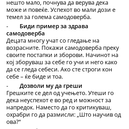
нешто мало, почнува да верува дека
може и повеќе. Успехот во мали дози е
темел за голема самодоверба.
-
Биди пример за здрава
самодоверба
Децата многу учат со гледање на
возрасните. Покажи самодоверба преку
своите постапки и зборови. Начинот на
кој зборуваш за себе го учи и него како
да се гледа себеси. Ако сте строги кон
себе – ќе биде и тоа.
-
Дозволи му да греши
Грешките се дел од учењето. Утеши го
дека неуспехот е во ред и можност за
напредок. Наместо да го критикуваш,
охрабри го да размисли: „Што научив од
ова?“