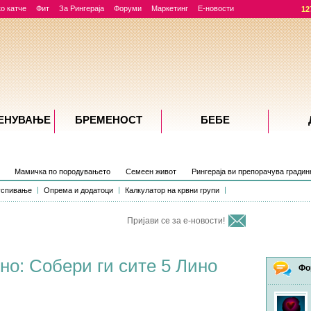
о катче
Фит
За Рингераја
Форуми
Маркетинг
Е-новости
12
ЕНУВАЊE
БРЕМЕНОСТ
БЕБЕ
Мамичка по породувањето
Семеен живот
Рингераја ви препорачува градин
успивање
Опрема и додатоци
Калкулатор на крвни групи
Пријави се за е-новости!
о: Собери ги сите 5 Лино
Фо