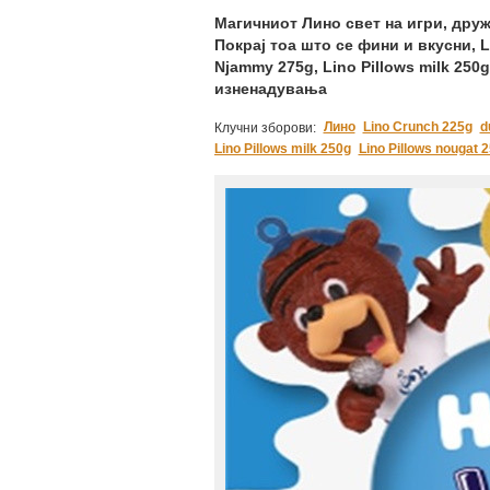
Магичниот Лино свет на игри, друж
Покрај тоа што се фини и вкусни, L
Njammy 275g, Lino Pillows milk 250
изненадувања
Лино
Lino Crunch 225g
d
Клучни зборови:
Lino Pillows milk 250g
Lino Pillows nougat 