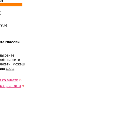
%
)
%
)
29%
)
ите гласови:
ласовите.
веќе на сите
анкети. Можеш
виш
своја
 со анкети
своја анкета