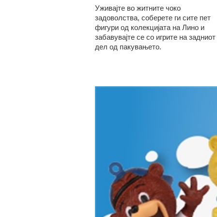
Уживајте во житните чоко
задоволства, соберете ги сите пет
фигури од колекцијата на Лино и
забавувајте се со игрите на задниот
дел од пакувањето.