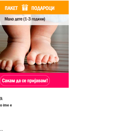
а
o ime e