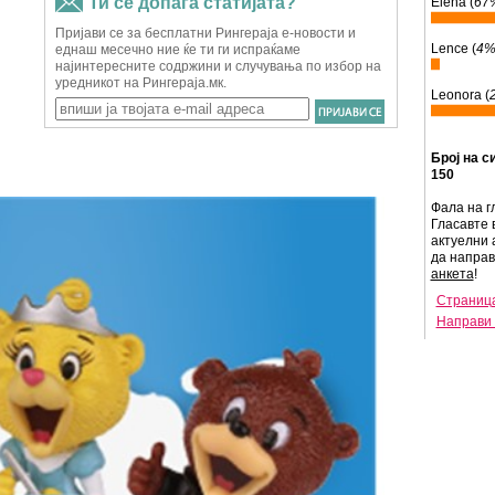
Elena (
67
Lence (
4
Leonora (
Број на с
150
Фала на г
Гласавте 
актуелни 
да напра
анкета
!
Страница
Направи 