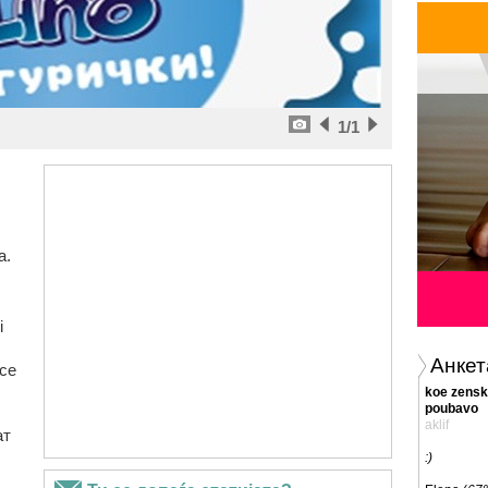
1
/1
а.
i
Анкет
 се
koe zensk
poubavo
aklif
ат
:)