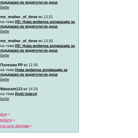
поддршка на родители на деца
Бебе
Мими
me_mother_of_three
во 13:31
Автор:
Милен4е
на тема
RE: Нова мобилна апликација за
поддршка на родители на деца
Бебе
забава Бремените
Автор:
bobik
me_mother_of_three
во 13:30
на тема
RE: Нова мобилна апликација за
поддршка на родители на деца
Цааци
Бебе
Автор:
Цааци
Палешка РР
во 11:50
на тема
Нова мобилна апликација за
поддршка на родители на деца
Mimi
Бебе
Автор:
Miimii
Maturant123
во 14:24
на тема
Retki bolesti
Бебе
Напиши свој дневник
Погледни ги сите дневници
бати
дебати
 ги сите форуми