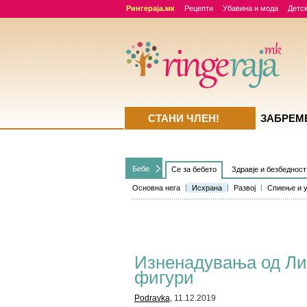
Рингераја.мк
Рецепти
Убавина и мода
Детск
СТАНИ ЧЛЕН!
ЗАБРЕМ
Бебе
Се за бебето
Здравје и безбедност
Основна нега
Исхрана
Развој
Спиење и 
Изненадувања од Лин
фигури
Podravka
, 11.12.2019