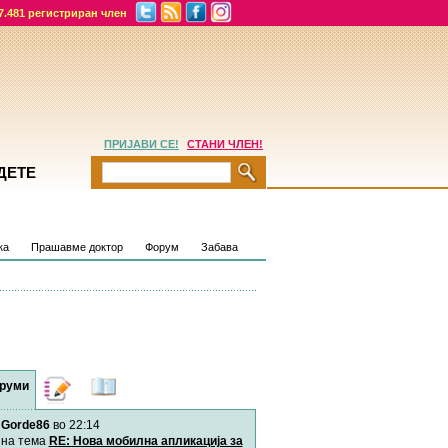
7.481 регистриран член
ПРИЈАВИ СЕ!
СТАНИ ЧЛЕН!
ДЕТЕ
ка
Прашавме доктор
Форум
Забава
руми
Дневници
Најнови
содржини
Gorde86
во 22:14
Хепинес
Автор:
Хепинес
на тема
RE: Нова мобилна апликација за