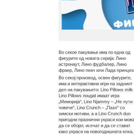
Во секое пакување има по една од
фигурите од новата серија: Лино
астронаут, Лино фудбалер, Лино
фраер, Лино пеач или Лада принцез
Во секој производ, освен фигурите,
има и интерактивни игри на задниот
дел на пакувањето: Lino Pillows milk 
Lino Pillows nougat имаат игра
„Меморија“, Lino Njammy – „Не лути
човече“, Lino Crunch – „Пазл“ со
зимски мотиви, а a Lino Crunch duo
пригодни празнични украси кои мож
да се обојат, исечат и да се стават
како украси на новогодишната елка.