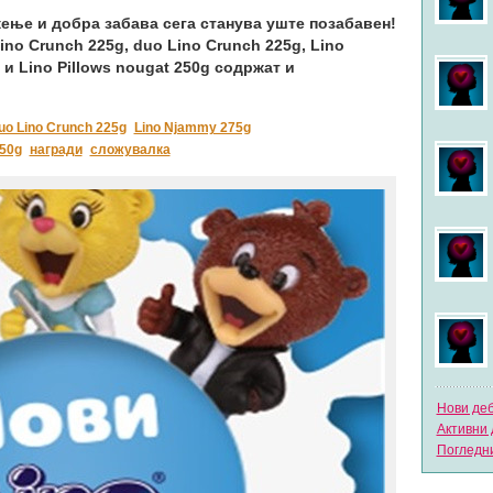
ење и добра забава сега станува уште позабавен!
ino Crunch 225g, duo Lino Crunch 225g, Lino
g и Lino Pillows nougat 250g содржат и
uo Lino Crunch 225g
Lino Njammy 275g
250g
награди
сложувалка
Нови де
Активни 
Погледни