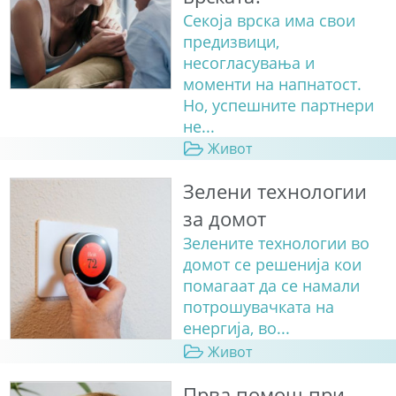
Секоја врска има свои
предизвици,
несогласувања и
моменти на напнатост.
Но, успешните партнери
не...
Живот
Зелени технологии
за домот
Зелените технологии во
домот се решенија кои
помагаат да се намали
потрошувачката на
енергија, во...
Живот
Прва помош при