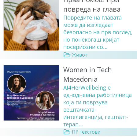
повреда на глава
Повредите на главата
може да изгледаат
безопасно на прв поглед,
но понекогаш кријат
посериозни со...
Живот
Women in Tech
Macedonia
AI4HerWellbeing е
еднодневна работилница
која ги поврзува
вештачката
интелигенција, гешталт-
терап...
ПР текстови