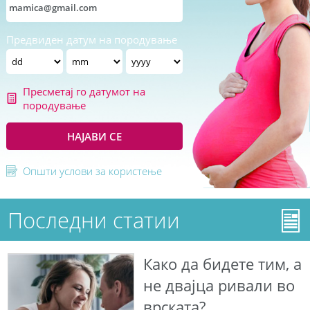
Предвиден датум на породување
Пресметај го датумот на
породување
НАЈАВИ СЕ
Општи услови за користење
Последни статии
Како да бидете тим, а
не двајца ривали во
врската?