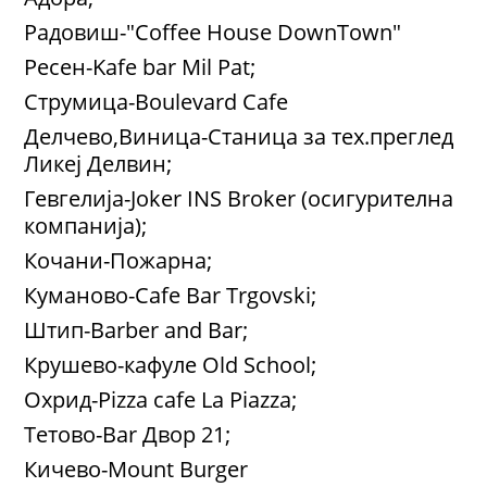
Радовиш-"Coffee House DownTown"
Ресен-Kafe bar Mil Pat;
Струмица-Boulevard Cafe
Делчево,Виница-Станица за тех.преглед
Ликеј Делвин;
Гевгелија-Joker INS Broker (осигурителна
компанија);
Кочани-Пожарна;
Куманово-Cafe Bar Trgovski;
Штип-Barber and Bar;
Крушево-кафуле Old School;
Охрид-Pizza cafe La Piazza;
Тетово-Bar Двор 21;
Кичево-Mount Burger