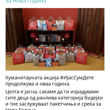
за Нова Година
Хуманитарната акција #ИЈасСумДете
продолжува и оваа година.
Целта е јасна, сакаме да ги израдуваме
сите деца од ранлива категорија бидејќи
и тие заслужуваат пакетчиња и среќа за
Нова Година.