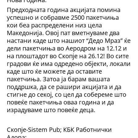
Предходната година акцијата помина
успешно и собравме 2500 пакетчиња
кои беа распределени низ цела
Македонија. Овој пат вметнуваме два
настани каде што нашиот “Дедо Мраз” ќе
дели пакетчиња во Аеродром на 12.12 и
на плоштадот во Скопје на 26.12! Во сите
градови ќе има одредено објекти, локали
каде што ќе можете да оставите
пакетчиња. Затоа ја барам вашата
поддршка, да се рашири акцијата и да
стигне до секој, со цел да собереме што
повеќе пакетчиња оваа година и да
израдуваме што повеќе деца.
Скопје-Sistem Pub; КБК Работнички
Адора;