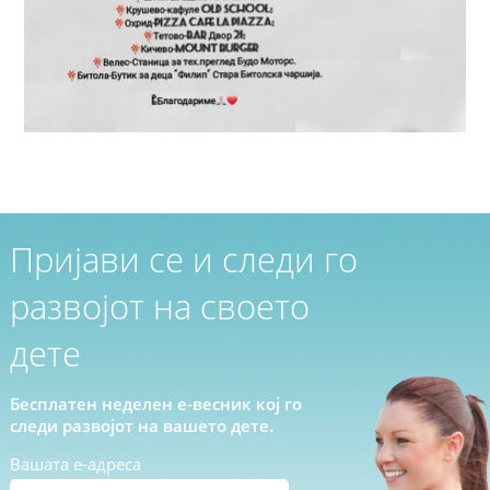
Пријави се и следи го
развојот на своето
дете
Бесплатен неделен е-весник кој го
следи развојот на вашето дете.
Вашата е-адреса