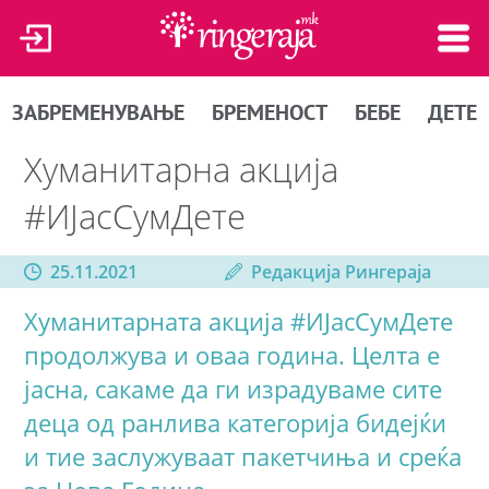
ЗАБРЕМЕНУВАЊЕ
БРЕМЕНОСТ
БЕБЕ
ДЕТЕ
Хуманитарна акција
#ИЈасСумДете
25.11.2021
Редакција Рингераја
Хуманитарната акција #ИЈасСумДете
продолжува и оваа година. Целта е
јасна, сакаме да ги израдуваме сите
деца од ранлива категорија бидејќи
и тие заслужуваат пакетчиња и среќа