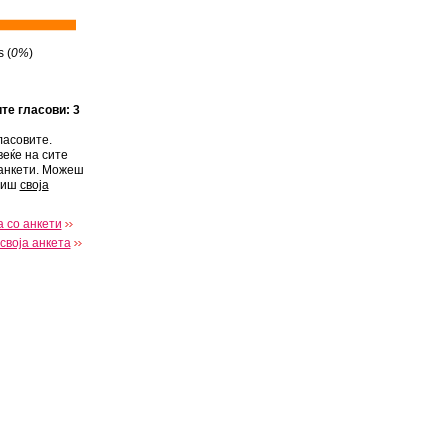
 (
0%
)
ите гласови: 3
ласовите.
веќе на сите
анкети. Можеш
виш
своја
 со анкети
своја анкета