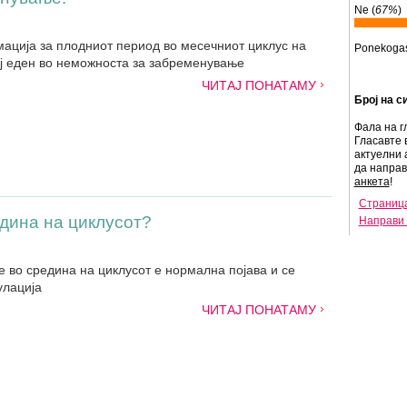
Ne (
67%
)
ација за плодниот период во месечниот циклус на
Ponekogas
ј еден во неможноста за забременување
ЧИТАЈ ПОНАТАМУ
Број на с
Фала на г
Гласавте 
актуелни 
да напра
анкета
!
Страница
дина на циклусот?
Направи 
е во средина на циклусот е нормална појава и се
улација
ЧИТАЈ ПОНАТАМУ