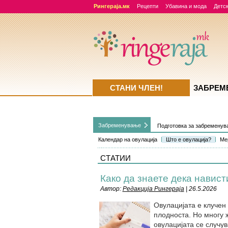
Рингераја.мк
Рецепти
Убавина и мода
Детск
СТАНИ ЧЛЕН!
ЗАБРЕМ
Забременувањe
Подготовка за забремену
Календар на овулација
Што е овулација?
Ме
СТАТИИ
Како да знаете дека навис
Автор:
Редакција Рингераја
| 26.5.2026
Овулацијата е клучен
плодноста. Но многу 
овулацијата се случу