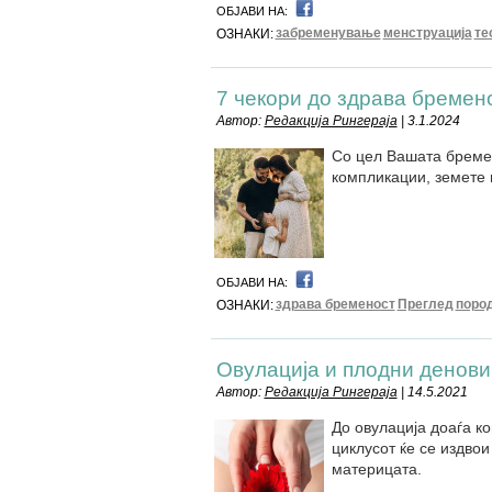
ОБЈАВИ НА:
забременување
менструација
те
ОЗНАКИ:
7 чекори до здрава бремен
Автор:
Редакција Рингераја
| 3.1.2024
Со цел Вашата бреме
компликации, земете 
ОБЈАВИ НА:
здрава бременост
Преглед
поро
ОЗНАКИ:
Овулација и плодни денови
Автор:
Редакција Рингераја
| 14.5.2021
До овулација доаѓа ког
циклусот ќе се издвои 
материцата.