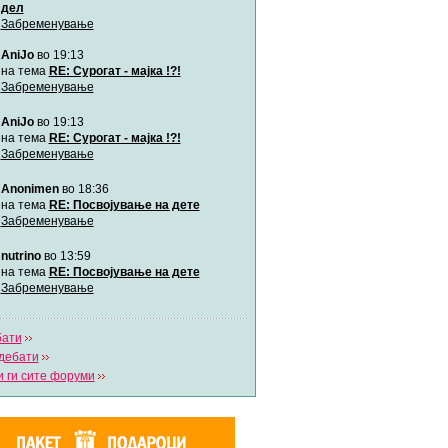
дел
Забременување
Мими
AniJo
во 19:13
Автор:
Милен4е
на тема
RE: Сурогат - мајка !?!
Забременување
забава Бремените
AniJo
во 19:13
Автор:
bobik
на тема
RE: Сурогат - мајка !?!
Забременување
Цааци
Anonimen
во 18:36
Автор:
Цааци
на тема
RE: Посвојување на дете
Забременување
Mimi
nutrino
во 13:59
Автор:
Miimii
на тема
RE: Посвојување на дете
Забременување
Напиши свој дневник
бати
Погледни ги сите дневници
дебати
 ги сите форуми