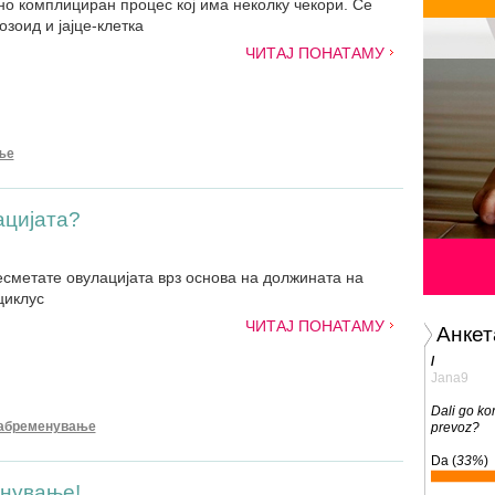
о комплициран процес кој има неколку чекори. Се
зоид и јајце-клетка
ЧИТАЈ ПОНАТАМУ
ње
ацијата?
ресметате овулацијата врз основа на должината на
циклус
ЧИТАЈ ПОНАТАМУ
Анкет
/
Jana9
Dali go kor
абременување
prevoz?
Da (
33%
)
енување!