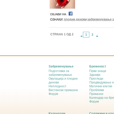
ОБЈАВИ НА:
плодни денови
забременување
з
ОЗНАКИ:
СТРАНА 1 ОД 2
1
2
Забременување
Бременост
Подготовка за
Први знаци
забременување
Здравје
Овулација и плодни
Прегледи
денови
Предвидување н
Неплодност
Матични клетки
Вистински приказни
Проблеми
Форум
Приказни
Календар на бр
Форум
Календари
Содржини и ала