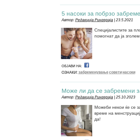
5 насоки за побрзо забрем
Автор:
Редакција Рингераја
| 23.5.2021
Специјалистите за пло
помогнат да ја зголе
ОБЈАВИ НА:
забременување
совети
насоки
ОЗНАКИ:
Може ли да се забремени з
Автор:
Редакција Рингераја
| 25.10.2023
Можеби некои ќе се з
време на менструација
да!