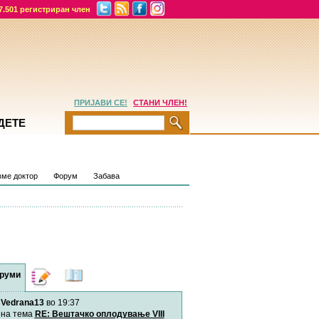
7.501 регистриран член
ПРИЈАВИ СЕ!
СТАНИ ЧЛЕН!
ДЕТЕ
ме доктор
Форум
Забава
руми
Дневници
Најнови
содржини
Vedrana13
во 19:37
Хепинес
Автор:
Хепинес
на тема
RE: Вештачко оплодување VIII