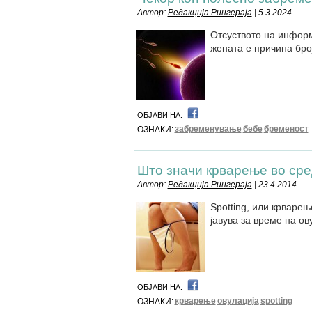
Автор:
Редакција Рингераја
| 5.3.2024
Отсуството на информ
жената е причина бро
ОБЈАВИ НА:
забременување
бебе
бременост
ОЗНАКИ:
Што значи крварење во сре
Автор:
Редакција Рингераја
| 23.4.2014
Spotting, или крварењ
јавува за време на ов
ОБЈАВИ НА:
крварење
овулација
spotting
ОЗНАКИ: