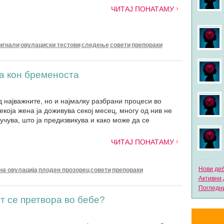
ЧИТАЈ ПОНАТАМУ
игнали
овулациски тестови
следење
совети
препораки
та кон бременоста
д најважните, но и најмалку разбрани процеси во
екоја жена ја доживува секој месец, многу од нив не
лучува, што ја предизвикува и како може да се
ЧИТАЈ ПОНАТАМУ
Нови де
на овулација
плоден прозорец
совети
препораки
Активни 
Погледни
т се претвора во бебе?