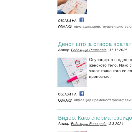
ОБЈАВИ НА:
овулација
менструален циклус
с
ОЗНАКИ:
Денот што ја отвора врата
Автор:
Редакција Рингераја
| 15.11.2025
Овулацијата е еден о
женското тело. Иако с
знаат точно кога се с
препознае.
ОБЈАВИ НА:
овулација
бременост
фази
фази 
ОЗНАКИ:
Видео: Како сперматозоидо
Автор:
Редакција Рингераја
| 5.3.2024