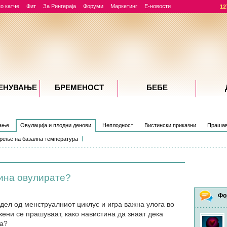
о катче
Фит
За Рингераја
Форуми
Маркетинг
Е-новости
12
ЕНУВАЊE
БРЕМЕНОСТ
БЕБЕ
вање
Овулација и плодни денови
Неплодност
Вистински приказни
Прашав
рење на базална температура
тина овулирате?
Фо
 дел од менструалниот циклус и игра важна улога во
жени се прашуваат, како навистина да знаат дека
ва?