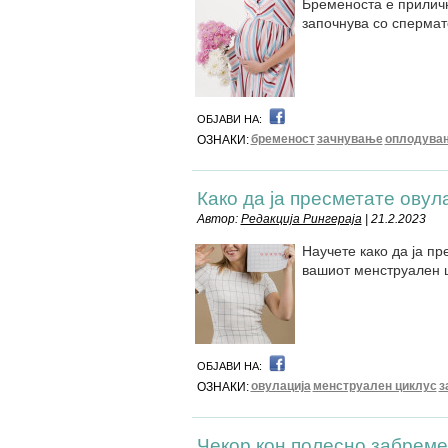
Бременоста е приличн
започнува со спермато
ОБЈАВИ НА:
бременост
зачнување
оплодува
ОЗНАКИ:
Како да ја пресметате овул
Автор:
Редакција Рингераја
| 21.2.2023
Научете како да ја п
вашиот менструален 
ОБЈАВИ НА:
овулација
менструален циклус
з
ОЗНАКИ:
Чекор кон полесно забрем