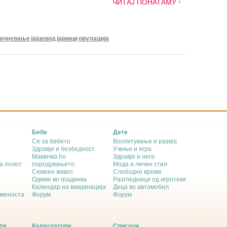
ЧИТАЈ ПОНАТАМУ
ачнување
јајцевод
јајници
овулација
Бебе
Дете
Се за бебето
Воспитување и развој
Здравје и безбедност
Учење и игра
Мамичка по
Здравје и нега
а полот
породувањето
Мода и личен стил
Семеен живот
Слободно време
Одиме во градинка
Разгледници од игротеки
Календар на вакцинација
Деца во автомобил
еменоста
Форум
Форум
ти
Калкулатори
Списоци