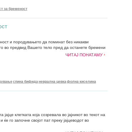
ст за бременост
ост
ност и породувањето да поминат без никакви
го во предвид Вашето тело пред да останете бремени
ЧИТАЈ ПОНАТАМУ
дување
спина бифида
неврална цевка
фолна киселина
а јајце клетката која созревала во јајникот во текот на
и ќе го започне својот пат преку јајцеводот во