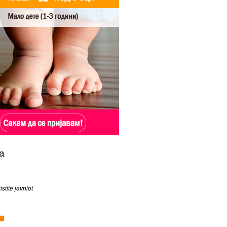
а
istite javniot