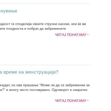
енување
дност ги споделија своите стручни насоки, кои ќе ви
мите плодноста и побрзо да забремените
ЧИТАЈ ПОНАТАМУ
а време на менструација?
ачудат, но ова прашање “Може ли да се забремении за
?” е многу често поставувано. Одговорот е накратко:
ЧИТАЈ ПОНАТАМУ