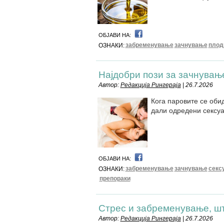
ОБЈАВИ НА:
забременување
зачнување
плод
ОЗНАКИ:
Најдобри пози за зачнувањ
Автор:
Редакција Рингераја
| 26.7.2026
Кога паровите се оби
дали одредени сексуа
ОБЈАВИ НА:
забременување
зачнување
секс
ОЗНАКИ:
препораки
Стрес и забременување, ш
Автор:
Редакција Рингераја
| 26.7.2026