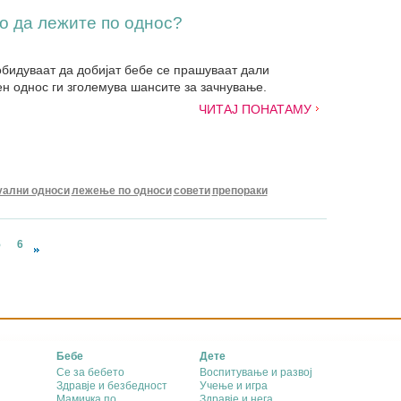
о да лежите по однос?
обидуваат да добијат бебе се прашуваат дали
н однос ги зголемува шансите за зачнување.
ЧИТАЈ ПОНАТАМУ
уални односи
лежење по односи
совети
препораки
5
6
Бебе
Дете
Се за бебето
Воспитување и развој
Здравје и безбедност
Учење и игра
Мамичка по
Здравје и нега