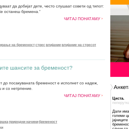
уваат да добијат дете, често слушаат совети од типот:
ќе останеш бремена.“
ЧИТАЈ ПОНАТАМУ
ирање на бременост
стрес
влијание
влијание на стресот
мите шансите за бременост?
от до посакуваната бременост е исполнет со надеж,
Анкет
ш и со нетрпение.
ЧИТАЈ ПОНАТАМУ
Циста.
пеперутк
Дали има
големи ц
јајниците
ршка
природни начини
бременост
бременос
ки
случи со