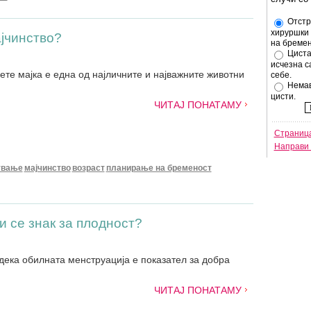
Отстр
хируршки 
ајчинство?
на бремен
Циста
исчезна с
ете мајка е една од најличните и најважните животни
себе.
Немав
цисти.
ЧИТАЈ ПОНАТАМУ
Страница
Направи 
ување
мајчинство
возраст
планирање на бременост
 се знак за плодност?
дека обилната менструација е показател за добра
ЧИТАЈ ПОНАТАМУ