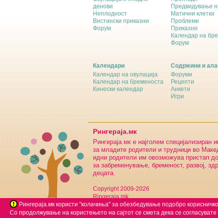
денови
Предвидување н
Неплодност
Матични клетки
Вистински приказни
Проблеми
Форум
Приказни
Календар на бр
Форум
Календари
Содржини и ала
Календар на овулација
Форуми
Календар на бременоста
Рецепти
Кинески календар
Анкети
Игри
Рингераја.мк
Рингераја.мк е најголем специјализиран 
за младите родители и трудници во Макед
идни родители им овозможува пристап д
за забременување, бременост, развој, зд
децата.
Copyright 2009-2026
Ringeraja.mk
Рингераја.мк користи "колачиња" за обезбедување подобро корисничко
Со продолжување на користењето на сајтот се смета дека се согласувате