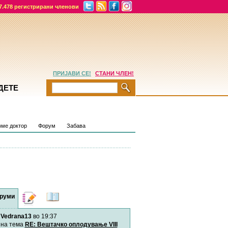
7.478 регистрирани членови
ПРИЈАВИ СЕ!
СТАНИ ЧЛЕН!
ДЕТЕ
ме доктор
Форум
Забава
руми
Дневници
Најнови
содржини
Vedrana13
во 19:37
Хепинес
Автор:
Хепинес
на тема
RE: Вештачко оплодување VIII