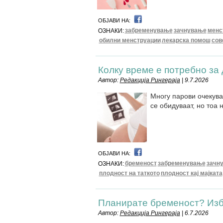
ОБЈАВИ НА:
забременување
зачнување
менс
ОЗНАКИ:
обилни менструации
лекарска помош
сов
Колку време е потребно за
Автор:
Редакција Рингераја
| 9.7.2026
Многу парови очекува
се обидуваат, но тоа н
ОБЈАВИ НА:
бременост
забременување
зачн
ОЗНАКИ:
плодност на таткото
плодност кај мајката
Планирате бременост? Избе
Автор:
Редакција Рингераја
| 6.7.2026