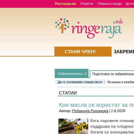
Рингераја.мк
Рецепти
Убавина и мода
Детск
СТАНИ ЧЛЕН!
ЗАБРЕМ
Забременувањe
Подготовка за забремену
Да го зголемиме семејството
Исхрана и вежб
СТАТИИ
Кои масла се користат за 
Автор:
Редакција Рингераја
| 1.8.2026
Кога паровите планир
поддршка на плодност
богати со есенцијалн