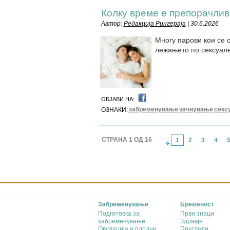
Колку време е препорачлив
Автор:
Редакција Рингераја
| 30.6.2026
Многу парови кои се 
лежањето по сексуале
ОБЈАВИ НА:
забременување
зачнување
секс
ОЗНАКИ:
СТРАНА 1 ОД 16
1
2
3
4
Забременување
Бременост
Подготовка за
Први знаци
забременување
Здравје
Овулација и плодни
Прегледи