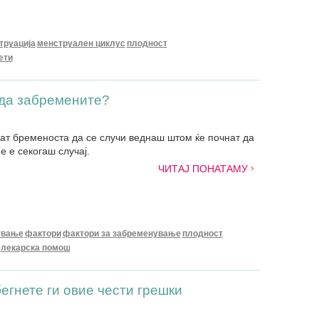
труација
менструален циклус
плодност
ети
 да забремените?
ат бременоста да се случи веднаш штом ќе почнат да
е е секогаш случај.
ЧИТАЈ ПОНАТАМУ
ување
фактори
фактори за забременување
плодност
лекарска помош
гнете ги овие чести грешки