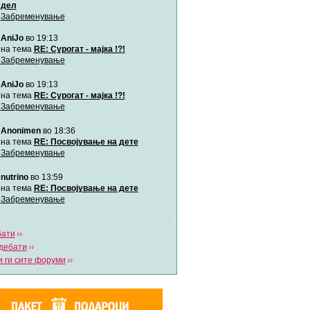
дел
Забременување
Мими
AniJo
во 19:13
Автор:
Милен4е
на тема
RE: Сурогат - мајка !?!
Забременување
забава Бремените
AniJo
во 19:13
Автор:
bobik
на тема
RE: Сурогат - мајка !?!
Забременување
Цааци
Anonimen
во 18:36
Автор:
Цааци
на тема
RE: Посвојување на дете
Забременување
Mimi
nutrino
во 13:59
Автор:
Miimii
на тема
RE: Посвојување на дете
Забременување
Напиши свој дневник
бати
Погледни ги сите дневници
дебати
 ги сите форуми