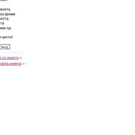
анета
за време
оста.
та
ама од
 циста/
 со анкети
своја анкета