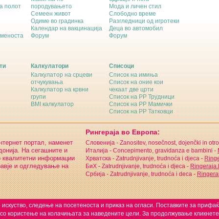
а полот
породувањето
Мода и личен стил
Семеен живот
Слободно време
Одиме во градинка
Разгледници од игротеки
Календар на вакцинација
Деца во автомобил
еменоста
Форум
Форум
ти
Калкулатори
Списоци
Калкулатор на срцеви
Список на имиња
отчукувања
Список на оние кои
Калкулатор на крвни
чекаат две црти
групи
Список на РР Трудници
BMI калкулатор
Список на РР Мамички
Список на РР Татковци
Рингераја во Европа:
интернет портал, наменет
Словенија - Zanositev, nosečnost, dojenčki in otro
онија. На сегашните и
Италија - Concepimento, gravidanza e bambini -
о квалитетни информации
Хрватска - Zatrudnjivanje, trudnoća i djeca -
Ringe
равје и одгледување на
БиХ - Zatrudnjivanje, trudnoća i djeca -
Ringeraja
Србија - Zatrudnjivanje, trudnoća i deca -
Ringeraj
 искуство, следење на посетеноста и приказ на огласи. Поставките за прифа
 со користење на колачињата за наведените цели. За продолжување кликнете