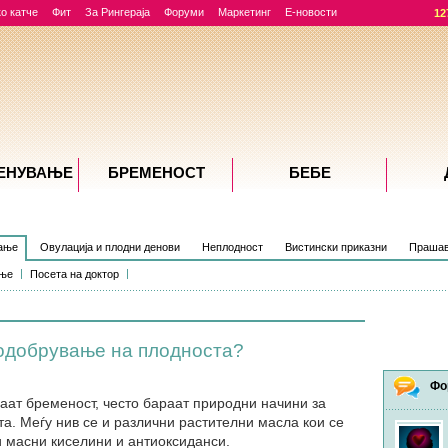
о катче
Фит
За Рингераја
Форуми
Маркетинг
Е-новости
12
ЕНУВАЊE
БРЕМЕНОСТ
БЕБЕ
вање
Овулација и плодни денови
Неплодност
Вистински приказни
Прашав
ање
Посета на доктор
подобрување на плодноста?
Фо
аат бременост, често бараат природни начини за
а. Меѓу нив се и различни растителни масла кои се
и масни киселини и антиоксиданси.