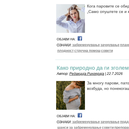
Кога паровите се обид
„Само опуштете се и 
ОБЈАВИ НА:
забременување
зачнување
план
ОЗНАКИ:
плодност
стручна помош
совети
Како природно да ги зголе
Автор:
Редакција Рингераја
| 22.7.2026
За многу парови, пат
возбуда, но понекога
ОБЈАВИ НА:
забременување
зачнување
подд
ОЗНАКИ:
шанси за забременување
совети
препора