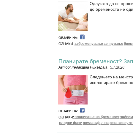
Одлуката да се проши
до бременоста не оди 
ОБЈАВИ НА:
забременување
зачнување
брем
ОЗНАКИ:
Планирате бременост? Зап
Автор:
Редакција Рингераја
| 5.7.2026
Следењето на менстру
испланирате бремено
ОБЈАВИ НА:
планирање на бременост
забре
ОЗНАКИ:
плодни фази
овулација
лекарска консулт