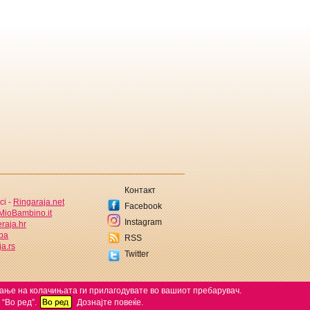
Контакт
ci -
Ringaraja.net
Facebook
MioBambino.it
Instagram
raja.hr
.ba
RSS
a.rs
Twitter
ќање на колачињата ги прилагодувате во вашиот пребарувач.
 “Во ред”.
Дознајте повеќе.