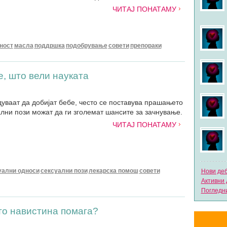
ЧИТАЈ ПОНАТАМУ
ност
масла
поддршка
подобрување
совети
препораки
е, што вели науката
дуваат да добијат бебе, често се поставува прашањето
лни пози можат да ги зголемат шансите за зачнување.
ЧИТАЈ ПОНАТАМУ
уални односи
сексуални пози
лекарска помош
совети
Нови де
Активни 
Погледни
то навистина помага?