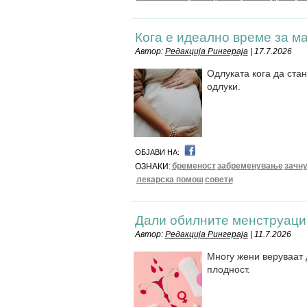
Кога е идеално време за м
Автор:
Редакција Рингераја
| 17.7.2026
Одлуката кога да стан
одлуки.
ОБЈАВИ НА:
бременост
забременување
зачн
ОЗНАКИ:
лекарска помош
совети
Дали обилните менструации
Автор:
Редакција Рингераја
| 11.7.2026
Многу жени веруваат 
плодност.