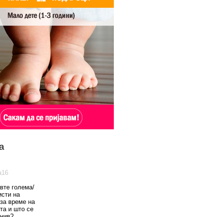
а
а16
вте голема/
исти на
 за време на
та и што се
 нив?