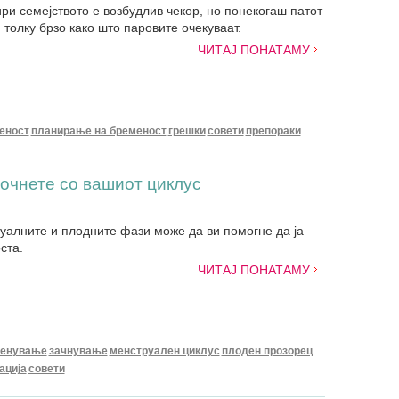
ри семејството е возбудлив чекор, но понекогаш патот
толку брзо како што паровите очекуваат.
ЧИТАЈ ПОНАТАМУ
еност
планирање на бременост
грешки
совети
препораки
очнете со вашиот циклус
алните и плодните фази може да ви помогне да ја
ста.
ЧИТАЈ ПОНАТАМУ
менување
зачнување
менструален циклус
плоден прозорец
ација
совети