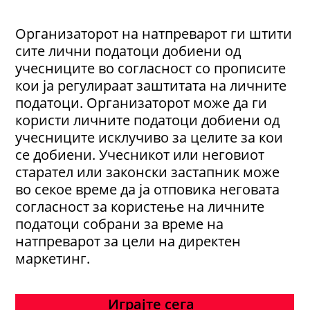
Организаторот на натпреварот ги штити
сите лични податоци добиени од
учесниците во согласност со прописите
кои ја регулираат заштитата на личните
податоци. Организаторот може да ги
користи личните податоци добиени од
учесниците исклучиво за целите за кои
се добиени. Учесникот или неговиот
старател или законски застапник може
во секое време да ја отповика неговата
согласност за користење на личните
податоци собрани за време на
натпреварот за цели на директен
маркетинг.
Играјте сега