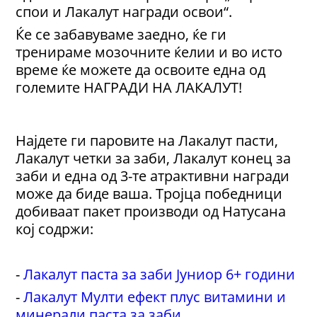
спои и Лакалут награди освои“.
Ќе се забавуваме заедно, ќе ги
тренираме мозочните ќелии и во исто
време ќе можете да освоите една од
големите НАГРАДИ НА ЛАКАЛУТ!
Најдете ги паровите на Лакалут пасти,
Лакалут четки за заби, Лакалут конец за
заби и една од 3-те атрактивни награди
може да биде ваша. Тројца победници
добиваат пакет производи од Натусана
кој содржи:
-
Лакалут паста за заби Јуниор 6+ години
-
Лакалут Мулти ефект плус витамини и
минерали паста за заби