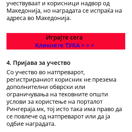
учествуваат и корисници надвор од
Македонија, но наградата се испраќа на
адреса во Македонија.
Играјте сега
Кликнете ТУКА > > >
4. Пријава за учество
Со учество во натпреварот,
регистрираниот корисник не презема
дополнителни обврски или
ограничувања на тековните општи
услови за користење на порталот
Рингераја.мк, тој исто така има право да
се повлече од натпреварот или да ја
одбие наградата.