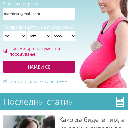
Вашата е-адреса
Предвиден датум на породување
Пресметај го датумот на
породување
НАЈАВИ СЕ
Општи услови за користење
Последни статии
Како да бидете тим, а