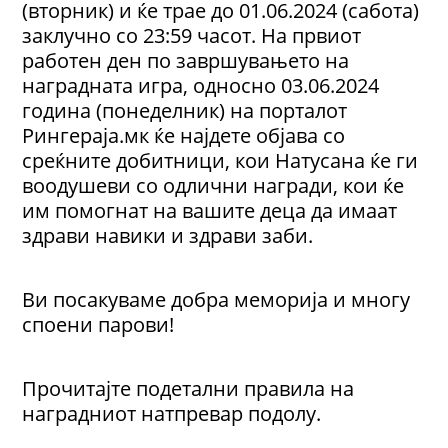
(вторник) и ќе трае до 01.06.2024 (сабота)
заклучно со 23:59 часот. На првиот
работен ден по завршувањето на
наградната игра, односно 03.06.2024
година (понеделник) на порталот
Рингераја.мк ќе најдете објава со
среќните добитници, кои Натусана ќе ги
воодушеви со одлични награди, кои ќе
им помогнат на вашите деца да имаат
здрави навики и здрави заби.
Ви посакуваме добра меморија и многу
споени парови!
Прочитајте подетални правила на
наградниот натпревар подолу.