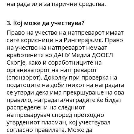
награда или за парични средства.
3. Кој може да учествува?
Право на учество на натпреварот имаат
сите корисници на Рингераја.мк. Право
на учество на натпреварот немаат
вработените во ДАНУ Медиа ДООЕЛ
Скопје, како и соработниците на
организаторот на натпреварот
(спонзорот). Доколку при проверка на
податоците на добитникот на наградата
се утврди дека има прекршување на ова
правило, наградата/наградите ќе бидат
распределени на следниот
натпреварувач според претходно
утврдениот пласман, кој учествувал
согласно правилата. Може да