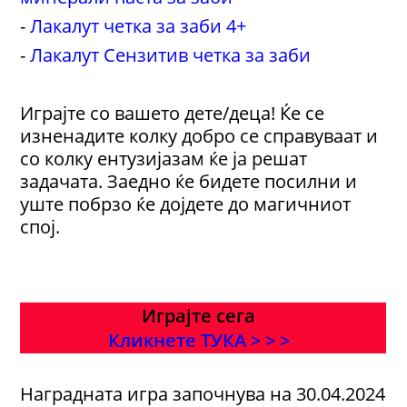
-
Лакалут четка за заби 4+
-
Лакалут Сензитив четка за заби
Играјте со вашето дете/деца! Ќе се
изненадите колку добро се справуваат и
со колку ентузијазам ќе ја решат
задачата. Заедно ќе бидете посилни и
уште побрзо ќе дојдете до магичниот
спој.
Играјте сега
Кликнете ТУКА > > >
Наградната игра започнува на 30.04.2024