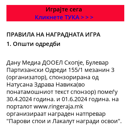
Играјте сега
Кликнете ТУКА > > >
ПРАВИЛА НА НАГРАДНАТА ИГРА
1. Општи одредби
Дану Медиа ДООЕЛ Скопје, Булевар
Партизански Одреди 155/1 мезанин 3
(организатор), спонзорирана од
Натусана Здрава Навика(во
понатамошниот текст спонзор) помеѓу
30.4.2024 година. и 01.6.2024 година. на
порталот www.ringeraja.mk
организираaт награден натпревар
"Парови спои и Лакалут награди освои".