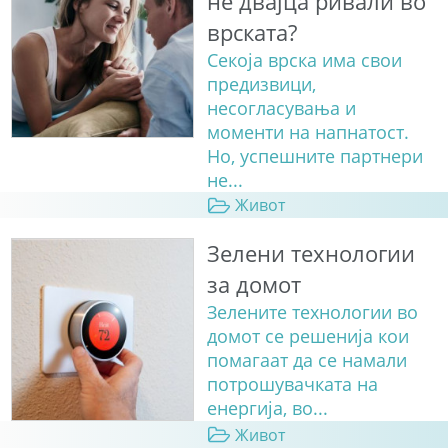
не двајца ривали во
врската?
Секоја врска има свои
предизвици,
несогласувања и
моменти на напнатост.
Но, успешните партнери
не...
Живот
Зелени технологии
за домот
Зелените технологии во
домот се решенија кои
помагаат да се намали
потрошувачката на
енергија, во...
Живот