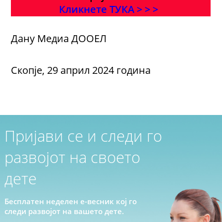
Кликнете ТУКА > > >
Дану Медиа ДООЕЛ
Скопје, 29 април 2024 година
Пријави се и следи го
развојот на своето
дете
Бесплатен неделен е-весник кој го
следи развојот на вашето дете.