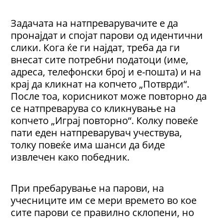
Задачата на натпреварувачите е да
пронајдат и спојат парови од идентични
слики. Кога ќе ги најдат, треба да ги
внесат сите потребни податоци (име,
адреса, телефонски број и е-пошта) и на
крај да кликнат на копчето „Потврди“.
После тоа, корисникот може повторно да
се натпреварува со кликнување на
копчето „Играј повторно“. Колку повеќе
пати еден натпреварувач учествува,
толку повеќе има шанси да биде
извлечен како победник.
При пребарување на парови, на
учесниците им се мери времето во кое
сите парови се правилно склопени, но