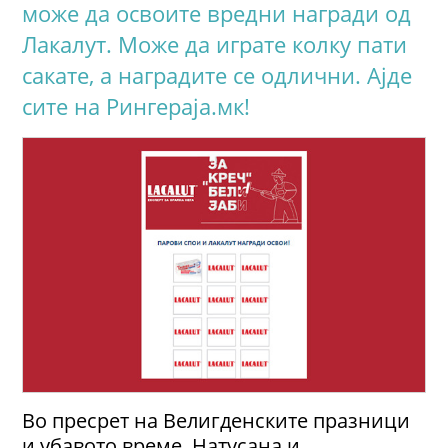
може да освоите вредни награди од
Лакалут. Може да играте колку пати
сакате, а наградите се одлични. Ајде
сите на Рингераја.мк!
Во пресрет на Велигденските празници
и убавото време, Натусана и