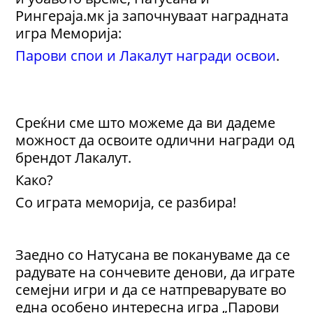
Рингераја.мк ја започнуваат наградната
игра Меморија:
Парови спои и Лакалут награди освои
.
Среќни сме што можеме да ви дадеме
можност да освоите одлични награди од
брендот Лакалут.
Како?
Со играта меморија, се разбира!
Заедно со Натусана ве покануваме да се
радувате на сончевите денови, да играте
семејни игри и да се натпреварувате во
една особено интересна игра „Парови