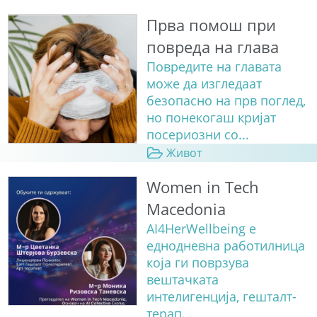
Прва помош при
повреда на глава
Повредите на главата
може да изгледаат
безопасно на прв поглед,
но понекогаш кријат
посериозни со...
Живот
Women in Tech
Macedonia
AI4HerWellbeing е
еднодневна работилница
која ги поврзува
вештачката
интелигенција, гешталт-
терап...