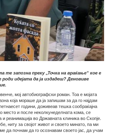
а те запозна преку „Точка на враќање“ кое е
е роди идејата да ја издадеш? Деновиве
ие.
нче, мој автобиографски роман. Тоа е мојата
зна која мораше да ја запишам за да го најдам
петнаесет години, доживеав тешка сообраќајна
о место и после неколкунеделната кома, се
а и реанимација во Државната клиника во Скопје.
е, ниту за својот живот и своето минато, па ми
е да почнам да го осознавам своето јас, да учам