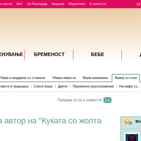
о катче
Фит
За Рингераја
Форуми
Маркетинг
Е-новости
12
ЕНУВАЊE
БРЕМЕНОСТ
БЕБЕ
Убава и модерна со стомаче
Убава невеста
Мали маникени
Живеј со стил
овети и прашања
Секси ќоше
Диети
Празнично расположение
На кафе со...
Пријави се за е-новости!
 автор на "Куќата со жолта
Фо