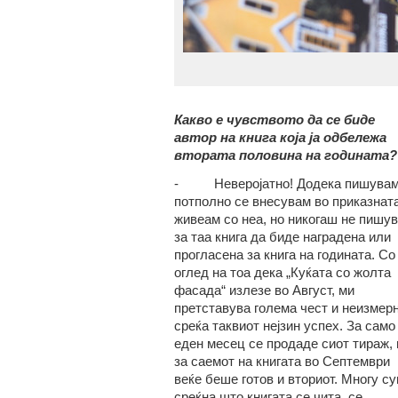
Какво е чувството да се биде
автор на книга која ја одбележа
втората половина на годината?
- Неверојатно! Додека пишува
потполно се внесувам во приказната
живеам со неа, но никогаш не пишу
за таа книга да биде наградена или
прогласена за книга на годината. Со
оглед на тоа дека „Куќата со жолта
фасада“ излезе во Август, ми
претставува голема чест и неизмер
среќа таквиот нејзин успех. За само
еден месец се продаде сиот тираж, 
за саемот на книгата во Септември
веќе беше готов и вториот. Многу с
среќна што книгата се чита, се