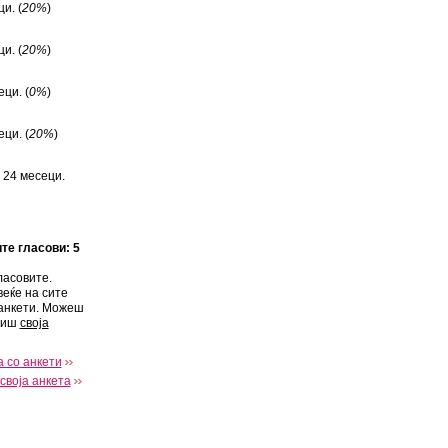
и. (
20%
)
и. (
20%
)
ци. (
0%
)
ци. (
20%
)
 24 месеци.
ите гласови: 5
ласовите.
веќе на сите
анкети. Можеш
виш
своја
 со анкети
своја анкета