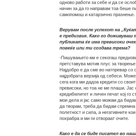
одново работи за себе и да се осло
начин за да го направам тоа беше 
самопомош и катарзично празнење.
Верувам после успехот на „Куќа
е предизвик. Како го доживуваш
публиката ќе има превисоки оч
повеќе или ти создава трема?
-Пишувањето ми е секогаш предизви
претставува мотив плус за творење 
Најдобро е да сме во натпревар со 
најдобрата верзија од себеси. Може
сега кога ми дадоа кредити со свои
превисоки, но тоа не ме плаши. Јас 
кредибилитет и личен печат кој го с
мои дела и јас само можам да бидам
да творам, треба да бидам спремна 
полетност и сила, а негативните ко
похрабра и ми ги отвораат очите.
Како е да се биде писател во наш