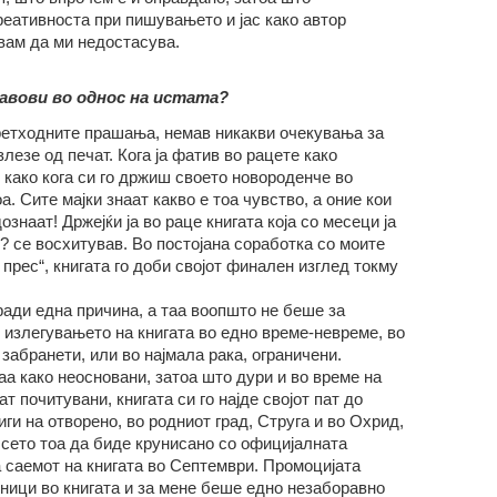
реативноста при пишувањето и јас како автор
вам да ми недостасува.
авови во однос на истата?
тходните прашања, немав никакви очекувања за
злезе од печат. Кога ја фатив во рацете како
како кога си го држиш своето новороденче во
. Сите мајки знаат какво е тоа чувство, а оние кои
знаат! Држејќи ја во раце книгата која со месеци ја
 ? се восхитував. Во постојана соработка со моите
прес“, книгата го доби својот финален изглед токму
ради една причина, а таа воопшто не беше за
 излегувањето на книгата во едно време-невреме, во
 забранети, или во најмала рака, ограничени.
аа како неосновани, затоа што дури и во време на
т почитувани, книгата си го најде својот пат до
ги на отворено, во родниот град, Струга и во Охрид,
 сето тоа да биде крунисано со официјалната
а саемот на книгата во Септември. Промоцијата
ници во книгата и за мене беше едно незаборавно