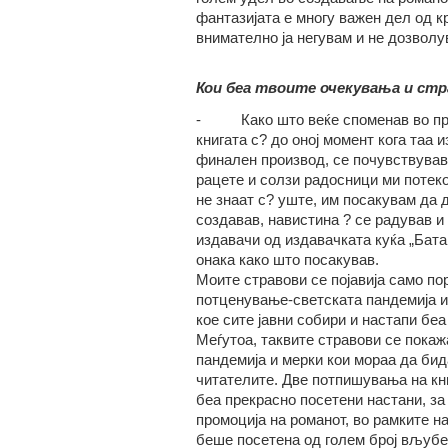
фантазијата е многу важен дел од к
внимателно ја негувам и не дозволу
Кои беа твоите очекувања и стр
- Како што веќе споменав во пре
книгата с? до оној момент кога таа и
финален производ, се почувствував 
рацете и солзи радосници ми потекоа
не знаат с? уште, им посакувам да до
создавав, навистина ? се радував и
издавачи од издавачката куќа „Бата 
онака како што посакував.
Моите стравови се појавија само по
потценување-светската пандемија и
кое сите јавни собири и настапи беа
Меѓутоа, таквите стравови се покаж
пандемија и мерки кои мораа да бида
читателите. Две потпишувања на кни
беа прекрасно посетени настани, за
промоција на романот, во рамките н
беше посетена од голем број вљубе