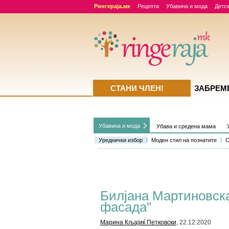
Рингераја.мк
Рецепти
Убавина и мода
Детск
СТАНИ ЧЛЕН!
ЗАБРЕМ
Убавина и мода
Убава и средена мама
Уреднички избор
Моден стил на познатите
С
Билјана Мартиновска
фасада"
Марина Кљајиќ Петковски
, 22.12.2020