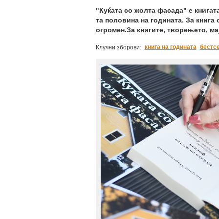
"Куќата со жолта фасада" е книгата 
та половина на годината. За книга 
огромен.За книгите, творењето, м
книга на годината
бестс
Клучни зборови: