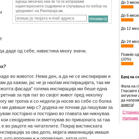
До 3 месец
и
До 6 месец
До 12 месе
е
До 24 месе
да даде од себе, навистина многу значи.
Повеќе од
(
20%
)
та?
е во животот. Нема ден, а да не се инспирирам и
Број на с
м да кажам, јас не ја наоѓам инспирацијата, таа ме
Фала на г
о жолта фасада“ голема инспирација ми беше една
Гласавте 
сретнав за прв пат во својот живот пред неколку
актуелни 
да напра
огу ме трогна и со недели ја носев во себе со болка
анкета
!
 не ми даваше мир с? додека не почнав да пишувам за
Страница
увам постојано и постојано во главата ми никнуваа
Направи 
 кои секојдневно ги вметнував во приказната за таа
а е во рацете на читателите. Покрај вистинската
инспирација за ова дело, мојата имагинација имаше
, што впрочем е и оправдано, затоа што