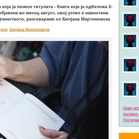
која ја понесе титулата - Книга која ја одбележа 2-
објавена во месец август, овој успех е навистина
ајчинството, разговараме со Билјана Мартиновска
елер
Билјана Мартиновска
Нови де
Активни 
Погледни