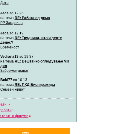
Дете
Jeca
во 12:26
Мими
Автор:
Милен4е
на тема
RE: Работа од дома
РР Заедница
Jeca
во 12:19
забава Бремените
Автор:
bobik
на тема
RE: Трудници, што јадевте
денес?
Бременост
Цааци
Vedrana13
во 19:37
Автор:
Цааци
на тема
RE: Вештачко оплодување VIII
дел
Забременување
Mimi
Автор:
Miimii
Boki77
во 10:13
на тема
RE: ПХД Биопирамида
Семеен живот
Напиши свој дневник
Погледни ги сите дневници
бати
дебати
 ги сите форуми