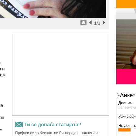
1
/1
м
 и
вам
Анкет
Доење.
на
пеперутк
Колку до
па
Не доев. (
ум