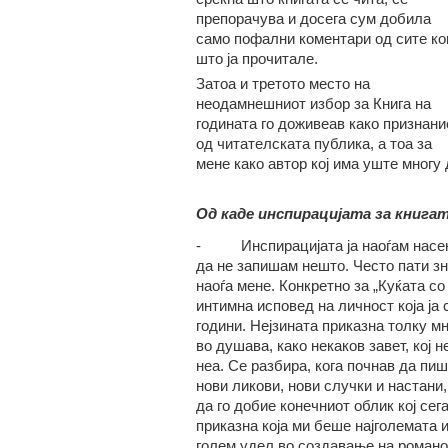
препорачува и досега сум добила
само пофални коментари од сите ко
што ја прочитале.
Затоа и третото место на
неодамнешниот избор за Книга на
годината го доживеав како признани
од читателската публика, а тоа за
мене како автор кој има уште многу 
Од каде инспирацијата за книга
- Инспирацијата ја наоѓам насекад
да не запишам нешто. Често пати зна
наоѓа мене. Конкретно за „Куќата с
интимна исповед на личност која ја 
години. Нејзината приказна толку мн
во душава, како некаков завет, кој
неа. Се разбира, кога почнав да пиш
нови ликови, нови случки и настани,
да го добие конечниот облик кој сег
приказна која ми беше најголемата 
голем удел во создавање на романот