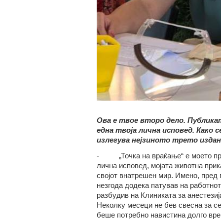
Ова е твое второ дело. Публикат
една твоја лична исповед. Како с
излегува нејзиното трето издан
- „Точка на враќање“ е моето прве
лична исповед, мојата животна прика
својот внатрешен мир. Имено, пред 
незгода додека патував на работнот
разбудив на Клиниката за анестезиј
Неколку месеци не бев свесна за себ
беше потребно навистина долго врем