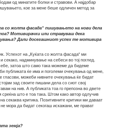
бодам од минатите болки и стравови. А најдобар
пишувањето, кое за мене беше одличен метод за
та со жолта фасада“ пишувањето на нови дела
 тоа? Мотивирачки или стравуваш дека
екувања? Дали досегашниот успех те мотивира
к. Успехот на „Куќата со жолта фасада“ ми
и секако, надминување на себеси во тој поглед.
себе, затоа што само така можеме да бидеме
би публиката ќе има и поголеми очекувања од мене,
те гласови, можеби нивните очекувања ќе бидат
стојам зад своите пишани дела со сиот свој
тавам на нив. А публиката тоа го препозна во двете
 среќна што е тоа така. Штом како автор одлучив
на секаква критика. Позитивните критики ми даваат
и не мора да бидат секогаш искажани, ме прават
ата земја?