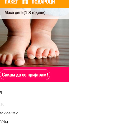
а
а16
лго доеше?
20%
)