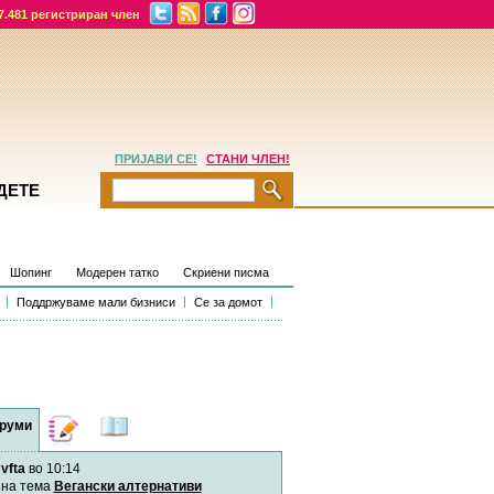
7.481 регистриран член
ПРИЈАВИ СЕ!
СТАНИ ЧЛЕН!
ДЕТЕ
Шопинг
Модерен татко
Скриени писма
Поддржуваме мали бизниси
Се за домот
руми
Дневници
Најнови
содржини
vfta
во 10:14
Хепинес
Автор:
Хепинес
на тема
Вегански алтернативи