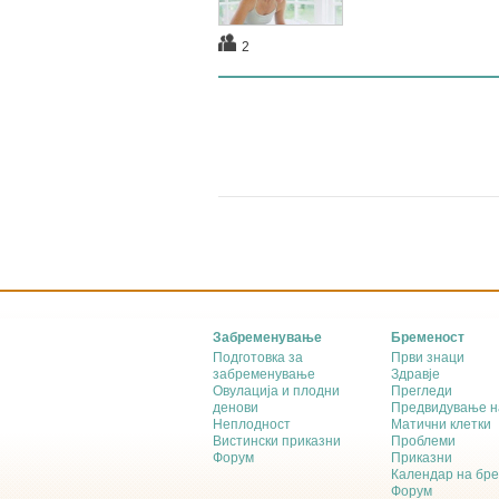
2
Забременување
Бременост
Подготовка за
Први знаци
забременување
Здравје
Овулација и плодни
Прегледи
денови
Предвидување н
Неплодност
Матични клетки
Вистински приказни
Проблеми
Форум
Приказни
Календар на бр
Форум