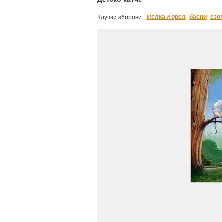
желка и орел
басни
езо
Клучни зборови: