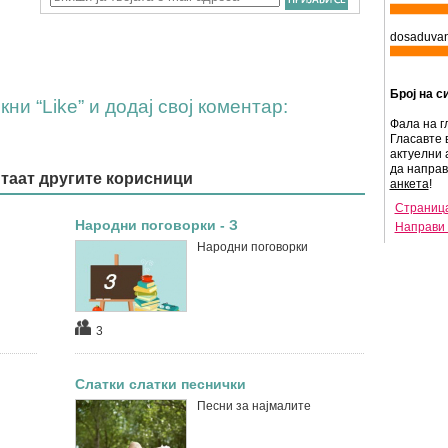
dosaduvanj
Број на с
ни “Like” и додај свој коментар:
Фала на г
Гласавте 
актуелни 
да напра
итаат другите корисници
анкета
!
Страница
Народни поговорки - З
Направи 
Народни поговорки
3
Слатки слатки песнички
Песни за најмалите