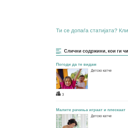
Ти се допаѓа статијата? Клик
Слични содржини, кои ги ч
Погоди да те видам
Детско катче
3
Малите рачиња играат и плескаат
Детско катче