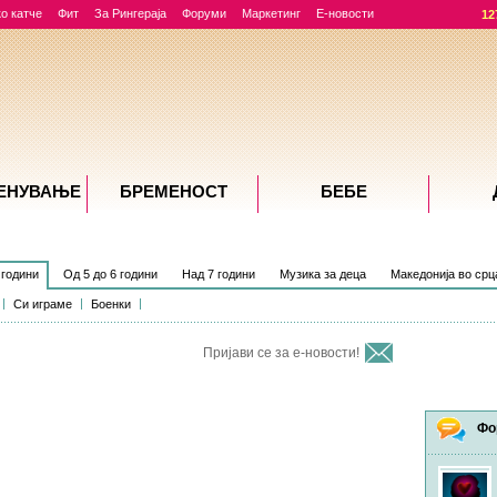
о катче
Фит
За Рингераја
Форуми
Маркетинг
Е-новости
12
ЕНУВАЊE
БРЕМЕНОСТ
БЕБЕ
 години
Од 5 до 6 години
Над 7 години
Музика за деца
Македонија во срц
Си играме
Боенки
Пријави се за е-новости!
Фо