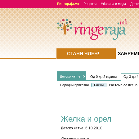
Рингераја.мк
Рецепти
Убавина и мода
Детск
СТАНИ ЧЛЕН!
ЗАБРЕМ
Детско катче
Од 0 до 2 години
Од 3 до 4
Народни приказни
Басни
Растеме со песна
Желка и орел
Детско катче
, 6.10.2010
Детско катче