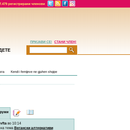
7.479 регистрирани членови
ПРИЈАВИ СЕ!
СТАНИ ЧЛЕН!
ДЕТЕ
aта
Kendi i femijeve ne gjuhen shqipe
руми
Дневници
Најнови
содржини
vfta
во 10:14
Хепинес
Автор:
Хепинес
на тема
Вегански алтернативи