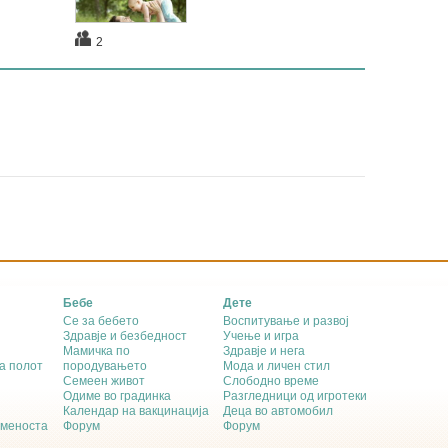
2
Бебе
Дете
Се за бебето
Воспитување и развој
Здравје и безбедност
Учење и игра
Мамичка по
Здравје и нега
а полот
породувањето
Мода и личен стил
Семеен живот
Слободно време
Одиме во градинка
Разгледници од игротеки
Календар на вакцинација
Деца во автомобил
еменоста
Форум
Форум