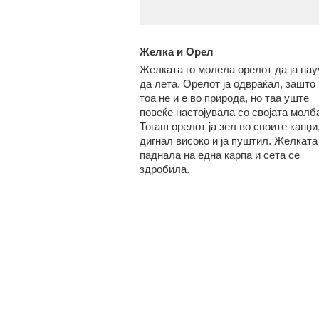
Желка и Орел
Желката го молела орелот да ја нау
да лета. Орелот ја одвраќал, зашто
тоа не и е во природа, но таа уште
повеќе настојувала со својата молб
Тогаш орелот ја зел во своите канџи,
дигнал високо и ја пуштил. Желката
паднала на една карпа и сета се
здробила.