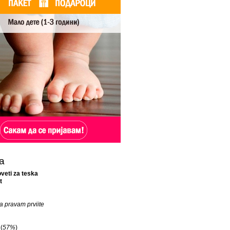
а
veti za teska
t
da pravam prviite
(
57%
)