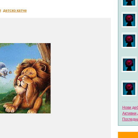
п
детско катче
Нови де
Активни 
Погледни