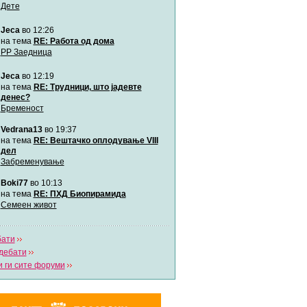
Дете
Jeca
во 12:26
Мими
Автор:
Милен4е
на тема
RE: Работа од дома
РР Заедница
Jeca
во 12:19
забава Бремените
Автор:
bobik
на тема
RE: Трудници, што јадевте
денес?
Бременост
Цааци
Vedrana13
во 19:37
Автор:
Цааци
на тема
RE: Вештачко оплодување VIII
дел
Забременување
Mimi
Автор:
Miimii
Boki77
во 10:13
на тема
RE: ПХД Биопирамида
Семеен живот
Напиши свој дневник
Погледни ги сите дневници
бати
дебати
 ги сите форуми