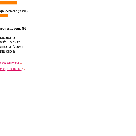
e vkrevet (
43%
)
ите гласови: 86
ласовите.
веќе на сите
анкети. Можеш
виш
своја
 со анкети
своја анкета