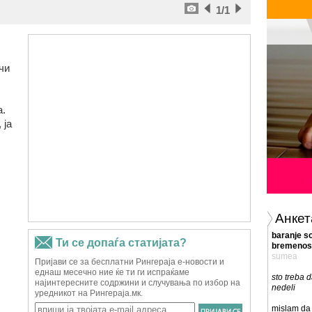
1
/1
чи
а.
 ја
Анкет
baranje so
bremenos
sumea
sto treba 
nedeli
mislam da 