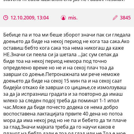
12.10.2009, 13:04
mis.
3845
Бебице па и тоа ми беше зборот значи пак си гледала
доењето да биде на некој период не кога таа сака.Ако
оставиш бебто кога сака тоа нема никогаш да каже
НЕ.Значи си пеела си ја шетала ...Јас сум сепак да
биде тоа на некој период немора под точно
определено време но не и на секој плач тоа да
заврши со доење.Петронажната ми рече неможе
доењето да биде на секој 15 мин па и на секој саат
бидејќи откако ќе заврши со цицање,се измолзуваш
за да ја испразниш градата и за повторно да имаш
млеко за следен подој треба да поминат 1-1 ипол
час.Може да биде почесто додека се нема добро
воспоставена лактацијата првите 40 дена но потоа
мора да има некој ред но не па и бебето да ти плаче
за глад.Значи мајката треба да го научи каков е
плачот на бебто дали е тоа од глад или не.Тоа е мое