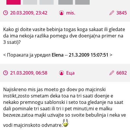
20.03.2009, 23:42
mis.
3845
Kako gi doite vasite bebinja togas koga sakaat ili gledate
da ima nekoja razlika pomegu dve doenja(na primer na
3 ssati)?
< Поракaта ја уредил
Elena
--
21.3.2009 15:07:51
>
21.03.2009, 06:58
Еца
6692
Najiskreno mis jas moeto go doev po majcinski
instikt,zosto smetam deka toa na tri saati doenje e
nekako premnogu sablonski i seto toa gledanje na saat
dali pominale tri saati ili tri i pet minuti,mi e malku
bezveze.zatoa majki uzivajte so svoite bebulinja i neka ve
vodi majcinskoto odvnatre.