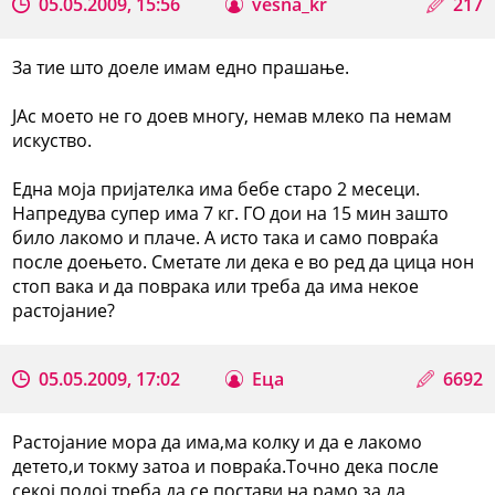
05.05.2009, 15:56
vesna_kr
217
За тие што доеле имам едно прашање.
ЈАс моето не го доев многу, немав млеко па немам
искуство.
Една моја пријателка има бебе старо 2 месеци.
Напредува супер има 7 кг. ГО дои на 15 мин зашто
било лакомо и плаче. А исто така и само повраќа
после доењето. Сметате ли дека е во ред да цица нон
стоп вака и да поврака или треба да има некое
растојание?
05.05.2009, 17:02
Еца
6692
Растојание мора да има,ма колку и да е лакомо
детето,и токму затоа и повраќа.Точно дека после
секој подој треба да се постави на рамо за да