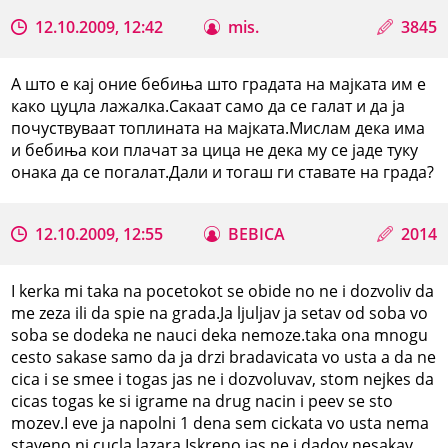
12.10.2009, 12:42
mis.
3845
А што е кај оние бебиња што градата на мајката им е
како цуцла лажалка.Сакаат само да се галат и да ја
почуствуваат топлината на мајката.Мислам дека има
и бебиња кои плачат за цица не дека му се јаде туку
онака да се погалат.Дали и тогаш ги ставате на града?
12.10.2009, 12:55
BEBICA
2014
I kerka mi taka na pocetokot se obide no ne i dozvoliv da
me zeza ili da spie na grada.Ja ljuljav ja setav od soba vo
soba se dodeka ne nauci deka nemoze.taka ona mnogu
cesto sakase samo da ja drzi bradavicata vo usta a da ne
cica i se smee i togas jas ne i dozvoluvav, stom nejkes da
cicas togas ke si igrame na drug nacin i peev se sto
mozev.I eve ja napolni 1 dena sem cickata vo usta nema
staveno ni cucla lazara.Iskreno jas ne i dadov nesakav.