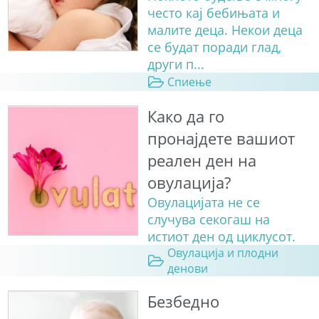
често кај бебињата и
малите деца. Некои деца
се будат поради глад,
други п...
Спиење
Како да го
пронајдете вашиот
реален ден на
овулација?
Овулацијата не се
случува секогаш на
истиот ден од циклусот.
Овулација и плодни
денови
Безбедно