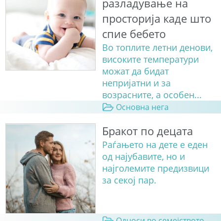
разладување на
просторија каде што
спие бебето
Во топлите летни денови,
високите температури
можат да бидат
непријатни и за
возрасните, а особен...
Основна нега
Бракот по децата
Раѓањето на дете е еден
од најубавите, но и
најголемите предизвици
за секој пар.
Односи во семејството