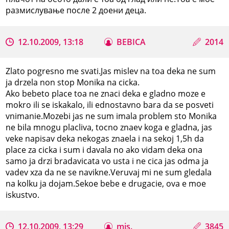
размислување после 2 доени деца.
12.10.2009, 13:18
BEBICA
2014
Zlato pogresno me svati.Jas mislev na toa deka ne sum
ja drzela non stop Monika na cicka.
Ako bebeto place toa ne znaci deka e gladno moze e
mokro ili se iskakalo, ili ednostavno bara da se posveti
vnimanie.Mozebi jas ne sum imala problem sto Monika
ne bila mnogu placliva, tocno znaev koga e gladna, jas
veke napisav deka nekogas znaela i na sekoj 1,5h da
place za cicka i sum i davala no ako vidam deka ona
samo ja drzi bradavicata vo usta i ne cica jas odma ja
vadev xza da ne se navikne.Veruvaj mi ne sum gledala
na kolku ja dojam.Sekoe bebe e drugacie, ova e moe
iskustvo.
12.10.2009, 13:29
mis.
3845