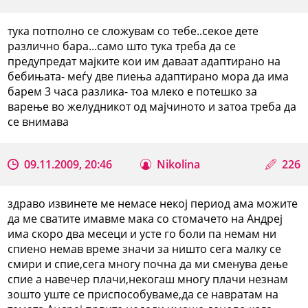
тука потполно се сложувам со тебе..секое дете
различно бара...само што тука треба да се
предупредат мајките кои им даваат адаптирано на
бебињата- меѓу две пиења адаптирано мора да има
барем 3 часа разлика- тоа млеко е потешко за
варење во желудникот од мајчиното и затоа треба да
се внимава
09.11.2009, 20:46
Nikolina
226
здраво извинете ме немасе некој период ама можите
да ме сватите имавме мака со стомачето на Андреј
има скоро два месеци и усте го боли па немам ни
спиено немав време значи за ништо сега малку се
смири и спие,сега многу почна да ми сменува дење
спие а навечер плачи,некогаш многу плачи незнам
зошто уште се приспособуваме,да се навратам на