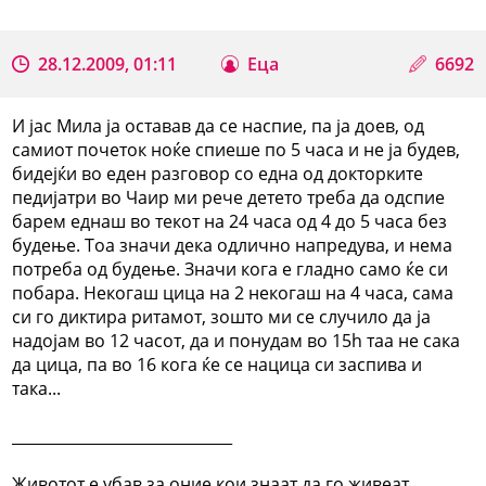
28.12.2009, 01:11
Еца
6692
И јас Мила ја оставав да се наспие, па ја доев, од
самиот почеток ноќе спиеше по 5 часа и не ја будев,
бидејќи во еден разговор со една од докторките
педијатри во Чаир ми рече детето треба да одспие
барем еднаш во текот на 24 часа од 4 до 5 часа без
будење. Тоа значи дека одлично напредува, и нема
потреба од будење. Значи кога е гладно само ќе си
побара. Некогаш цица на 2 некогаш на 4 часа, сама
си го диктира ритамот, зошто ми се случило да ја
надојам во 12 часот, да и понудам во 15h таа не сака
да цица, па во 16 кога ќе се нацица си заспива и
така...
_____________________________
Животот е убав за оние кои знаат да го живеат.