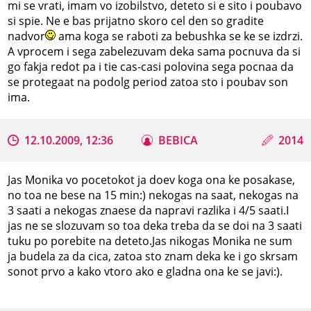
mi se vrati, imam vo izobilstvo, deteto si e sito i poubavo
si spie. Ne e bas prijatno skoro cel den so gradite
nadvor
ama koga se raboti za bebushka se ke se izdrzi.
A vprocem i sega zabelezuvam deka sama pocnuva da si
go fakja redot pa i tie cas-casi polovina sega pocnaa da
se protegaat na podolg period zatoa sto i poubav son
ima.
12.10.2009, 12:36
BEBICA
2014
Jas Monika vo pocetokot ja doev koga ona ke posakase,
no toa ne bese na 15 min:) nekogas na saat, nekogas na
3 saati a nekogas znaese da napravi razlika i 4/5 saati.I
jas ne se slozuvam so toa deka treba da se doi na 3 saati
tuku po porebite na deteto.Jas nikogas Monika ne sum
ja budela za da cica, zatoa sto znam deka ke i go skrsam
sonot prvo a kako vtoro ako e gladna ona ke se javi:).