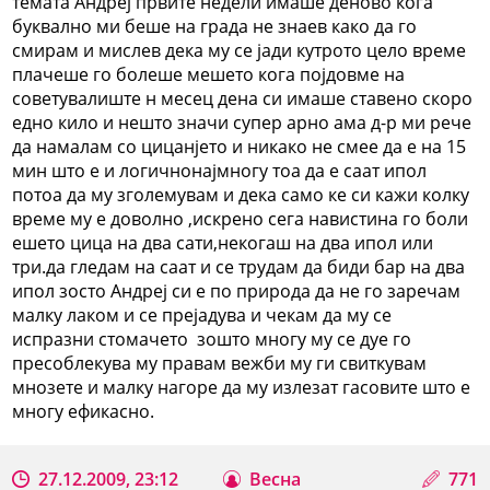
темата Андреј првите недели имаше деново кога
буквално ми беше на града не знаев како да го
смирам и мислев дека му се јади кутрото цело време
плачеше го болеше мешето кога појдовме на
советувалиште н месец дена си имаше ставено скоро
едно кило и нешто значи супер арно ама д-р ми рече
да намалам со цицанјето и никако не смее да е на 15
мин што е и логичнонајмногу тоа да е саат ипол
потоа да му зголемувам и дека само ке си кажи колку
време му е доволно ,искрено сега навистина го боли
ешето цица на два сати,некогаш на два ипол или
три.да гледам на саат и се трудам да биди бар на два
ипол зосто Андреј си е по природа да не го заречам
малку лаком и се прејадува и чекам да му се
испразни стомачето зошто многу му се дуе го
пресоблекува му правам вежби му ги свиткувам
мнозете и малку нагоре да му излезат гасовите што е
многу ефикасно.
27.12.2009, 23:12
Весна
771