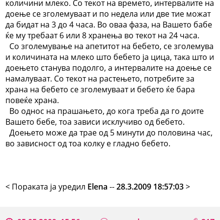
количини млеко. Со текот на времето, интервалите на
доење се зголемуваат и по недела или две тие можат
да бидат на 3 до 4 часа. Во оваа фаза, на Вашето бабе
ќе му требаат 6 или 8 хранења во текот на 24 часа.
Со зголемување на апетитот на бебето, се зголемува
и количината на млеко што бебето ја цица, така што и
доењето станува подолго, а интервалите на доење се
намалуваат. Со текот на растењето, потребите за
храна на бебето се зголемуваат и бебето ќе бара
повеќе храна.
Во однос на прашањето, до кога треба да го доите
Вашето бебе, тоа зависи исклучиво од бебето.
Доењето може да трае од 5 минути до половина час,
во зависност од тоа колку е гладно бебето.
< Поракaта ја уредил
Elena
--
28.3.2009 18:57:03
>