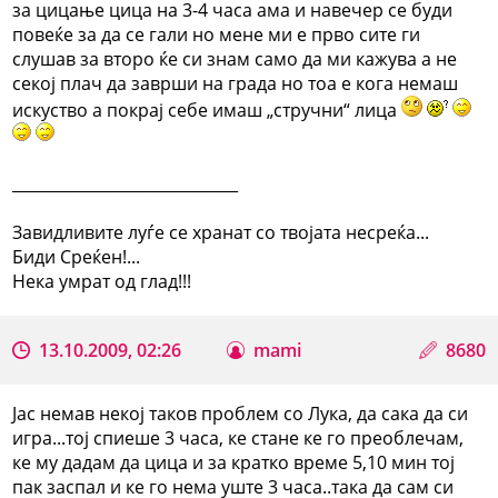
за цицање цица на 3-4 часа ама и навечер се буди
повеќе за да се гали но мене ми е прво сите ги
слушав за второ ќе си знам само да ми кажува а не
секој плач да заврши на града но тоа е кога немаш
искуство а покрај себе имаш „стручни“ лица
_____________________________
Завидливите луѓе се хранат со твојата несреќа...
Биди Среќен!...
Нека умрат од глад!!!
13.10.2009, 02:26
mami
8680
Јас немав некој таков проблем со Лука, да сака да си
игра...тој спиеше 3 часа, ке стане ке го преоблечам,
ке му дадам да цица и за кратко време 5,10 мин тој
пак заспал и ке го нема уште 3 часа..така да сам си