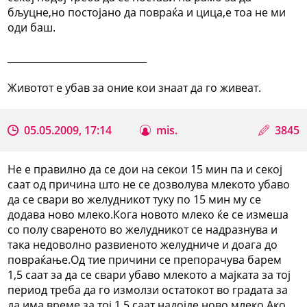
бљуцне,но постојано да повраќа и цица,е тоа не ми
оди баш.
_____________________________
Животот е убав за оние кои знаат да го живеат.
05.05.2009, 17:14
mis.
3845
Не е правилно да се дои на секои 15 мин па и секој
саат од причина што не се дозволува млекото убаво
да се свари во желудникот туку по 15 мин му се
додава ново млеко.Кога новото млеко ќе се измеша
со полу свареното во желудникот се надразнува и
така недоволно развиеното желудниче и доага до
повраќање.Од тие причини се препорачува барем
1,5 саат за да се свари убаво млекото а мајката за тој
период треба да го измолзи остатокот во градата за
да има време за тој 1,5 саат надојде ново млеко.Ако