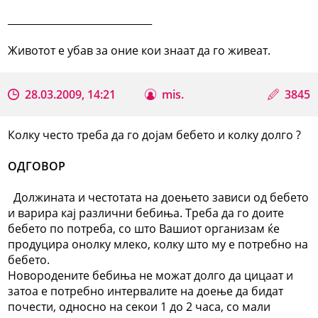
_____________________________
Животот е убав за оние кои знаат да го живеат.
28.03.2009, 14:21
mis.
3845
Колку често треба да го дојам бебето и колку долго ?
ОДГОВОР
Должината и честотата на доењето зависи од бебето
и варира кај различни бебиња. Треба да го доите
бебето по потреба, со што Вашиот организам ќе
продуцира онолку млеко, колку што му е потребно на
бебето.
Новородените бебиња не можат долго да цицаат и
затоа е потребно интервалите на доење да бидат
почести, односно на секои 1 до 2 часа, со мали