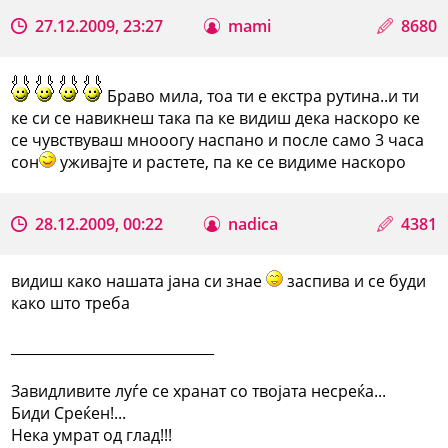
27.12.2009, 23:27
mami
8680
Браво мила, тоа ти е екстра рутина..и ти
ке си се навикнеш така па ке видиш дека наскоро ке
се чувствуваш мнооогу наспано и после само 3 часа
сон
уживајте и растете, па ке се видиме наскоро
28.12.2009, 00:22
nadica
4381
видиш како нашата јана си знае
заспива и се буди
како што треба
_____________________________
Завидливите луѓе се хранат со твојата несреќа...
Биди Среќен!...
Нека умрат од глад!!!