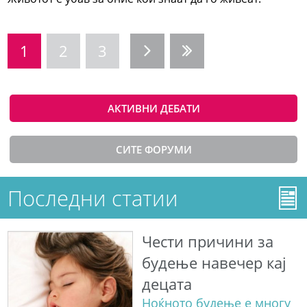
1
2
3
АКТИВНИ ДЕБАТИ
СИТЕ ФОРУМИ
Последни статии
Чести причини за
будење навечер кај
децата
Ноќното будење е многу