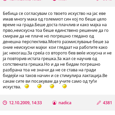
Бебица се согласувам со твоето искуство на јас еве
имав многу мака од големиот син кој по беше цело
време на града.Беше доста плачлив и како мајка на
прво,неискусна тоа беше единствено решение да го
смирам да не плаче но погрешно гледано од
денешна перспектива.Моето размислување беше за
оние неискусни мајки кои гледаат на работите како
јас некогаш.За среќа со второто бев веќе искусна и не
ја повторив истата грешка.За жал се научив од
сопствената грешка.Но и да не бидам погрешно
разбрана тоа не значи да не се става на гради
бидејќи на таков начин и се стимулира лактација.Ве
сакам сите ви посакувам да учите само од туѓи
искуства.
12.10.2009, 14:33
nadica
4381