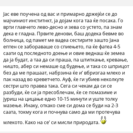
Јас еве поучена од вас и примарно држејќи се до
мајчиниот инститнкт, ја дојам кога таа ќе посака. Го
врти главчето лево-десно и зева со устето, па знам
дека е гладна. Првите денови, баш додека бевме во
болница, од памет ме вадеа сестирите зашто Јана
ептен се забораваше со спиењето, па ќе фатеа 4-5
саати од последното доење и овие веднаш ќе земеа
да ја будат, а таа да си праша, па штипкање, кревање,
ништо, абер си немаше од будење, и така со шприцот
без да ме прашаат, набрзина ќе и’ вбризгаа млеко и
пак назад во креветчето. Ауф, ќе ги убиев неколкуте
сестри што правеа така. Сега си чекам да си се
разбуди, ќе си ја пресоблечам, ќе се помазиме и
јуриш на цицање едно 10-15 минути и уште толку
мазење. Инаку, откако сме си дома се буди на 2-3
саата, токму кога и почнува само да ми протечува
млекото. Како на се’ си мисли природата.