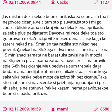
02.11.2009, 09:44
Cacko
1127
Jas mislam deka sekoe bebe e prikaska za sebe a so toa i
negovoto cicanje.Ve citam sto pisuvate,istoto i mi go
zborea bliskite ama na kraj vidoa deka Elena eprikaska
za sebe,plus pedijatarot Davceva mi rece deka toa sto
go pravam e ok.Znaci,prvite mesec dena cicase koga ke
zatera nekad na 15min(so taa razlika sto nikad nee
povraka),nekad na 3h.Sega e dva meseci i ne cica vise na
15 min(znaci samata ne bara) tuka zavisi na1h mozda i
na 3h,nema pravilo,ama zatoa za navecer si ima pravilo
spie 6-8h bez cicanje.Me ubeduvaa sum trebala da ja
budam ama pedijatarot mi rece nikako.Taa si znae koga
saka vika,baska bebe moze da izdrzi 8h bez cicanje.Taka
sto raat sum si navecer,ke si ja izbanjam,nadojam i pre
4h sabajle ne stanuva.Pak ke kazam ,nema pravilo,sekoe
bebe si e baska prikazna
02.11.2009, 09:59
mami
8680