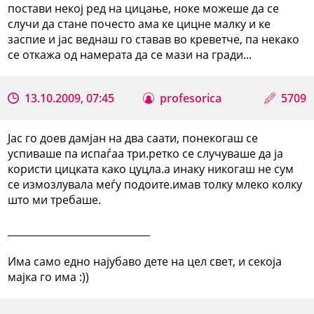
постави некој ред на цицање, ноке можеше да се
случи да стане почесто ама ке цицне малку и ке
заспие и јас веднаш го ставав во креветче, па некако
се откажа од намерата да се мази на гради...
13.10.2009, 07:45
profesorica
5709
Јас го доев дамјан на два саати, понекогаш се
успиваше па испаѓаа три.ретко се случуваше да ја
користи цицката како цуцла.а инаку никогаш не сум
се измозлувала меѓу подоите.имав толку млеко колку
што ми требаше.
_____________________________
Има само едно најубаво дете на цел свет, и секоја
мајка го има :))