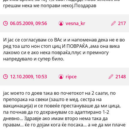
грешам нека ме поправи некој.Поздарав
06.05.2009, 09:56
vesna_kr
217
И јас се согласувам со ВАс и и напоменав дека не е во
ред тоа што нон стоп циц И ПОВРАЌА ,ама она вика
лакомо си е ако нека повраќа,плус и премногу
напредувало и супер било.
12.10.2009, 10:53
ripce
2148
јас моето го доев така во почетокот на 2 саати, по
препорака на свеки (зашто е мед. сестра на
вакцинација) и се повеќе престануваше да ми цица,
па почнав да го дохранувам со адаптирано 1-2
дневно... Здравје ако имам второ нема така да
правам... ќе го дојам кога ќе посака... а не да ми плаче