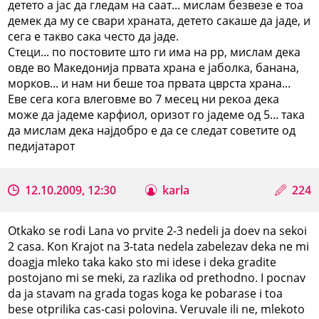
детето а јас да гледам на саат... мислам безвезе е тоа
демек да му се свари храната, детето сакаше да јаде, и
сега е такво сака често да јаде.
Стеци... по постовите што ги има на рр, мислам дека
овде во Македонија првата храна е јаболка, банана,
морков... и нам ни беше тоа првата цврста храна...
Еве сега кога влеговме во 7 месец ни рекоа дека
може да јадеме карфиол, оризот го јадеме од 5... така
да мислам дека најдобро е да се следат советите од
педијатарот
12.10.2009, 12:30
karla
224
Otkako se rodi Lana vo prvite 2-3 nedeli ja doev na sekoi
2 casa. Kon Krajot na 3-tata nedela zabelezav deka ne mi
doagja mleko taka kako sto mi idese i deka gradite
postojano mi se meki, za razlika od prethodno. I pocnav
da ja stavam na grada togas koga ke pobarase i toa
bese otprilika cas-casi polovina. Veruvale ili ne, mlekoto