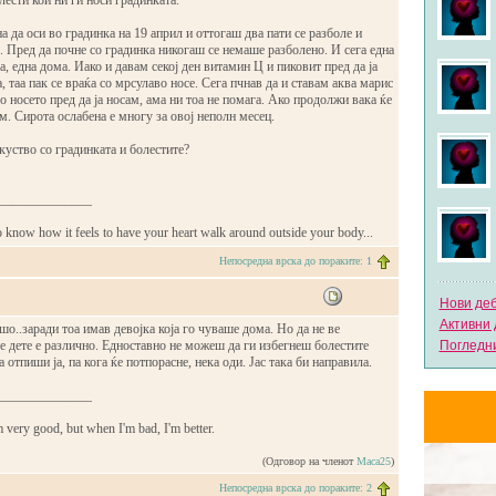
лести кои ни ги носи градинката.
а да оси во градинка на 19 април и оттогаш два пати се разболе и
 Пред да почне со градинка никогаш се немаше разболено. И сега една
а, една дома. Иако и давам секој ден витамин Ц и пиковит пред да ја
, таа пак се враќа со мрсулаво носе. Сега пчнав да и ставам аква марис
о носето пред да ја носам, ама ни тоа не помага. Ако продолжи вака ќе
м. Сирота ослабена е многу за овој неполн месец.
куство со градинката и болестите?
______________
o know how it feels to have your heart walk around outside your body...
Непосредна врска до пораките: 1
Нови де
Активни 
о..заради тоа имав девојка која го чуваше дома. Но да не ве
е дете е различно. Едноставно не можеш да ги избегнеш болестите
Погледни
отпиши ја, па кога ќе потпорасне, нека оди. Јас така би направила.
______________
 very good, but when I'm bad, I'm better.
(Одговор на членот
Maca25
)
Непосредна врска до пораките: 2