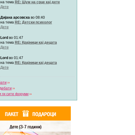
Автор:
Милен4е
на тема
RE: Шум на срце кај дете
Дете
Дијана арсовска
во 08:40
забава Бремените
Автор:
bobik
на тема
RE: Детски психолог
Дете
Lord
во 01:47
Цааци
Автор:
Цааци
на тема
RE: Крајници кај децата
Дете
Lord
во 01:47
Mimi
Автор:
Miimii
на тема
RE: Крајници кај децата
Дете
бати
Напиши свој дневник
дебати
Погледни ги сите дневници
 ги сите форуми