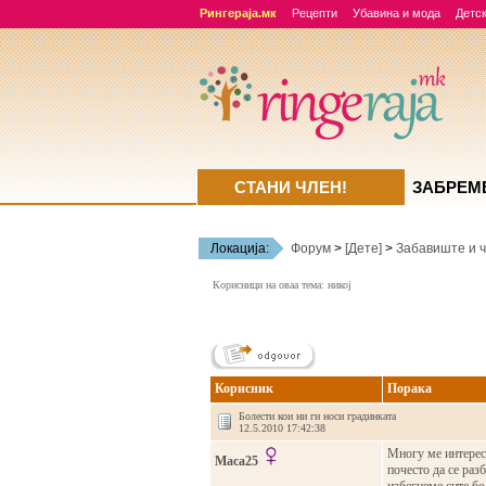
Рингераја.мк
Рецепти
Убавина и мода
Детск
СТАНИ ЧЛЕН!
ЗАБРЕМ
Локација:
Форум
>
[Дете]
>
Забавиште и ч
Корисници на оваа тема: никој
Корисник
Порака
Болести кои ни ги носи градинката
12.5.2010 17:42:38
Многу ме интереси
Maca25
почесто да се раз