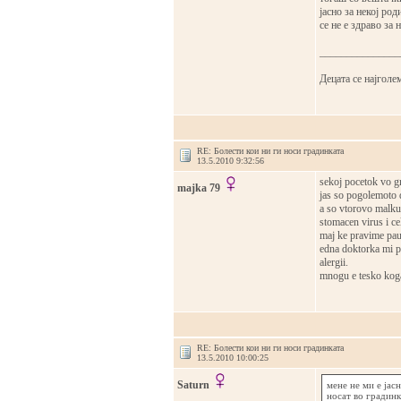
јасно за некој ро
се не е здраво за 
_______________
Децата се најголем
RE: Болести кои ни ги носи градинката
13.5.2010 9:32:56
sekoj pocetok vo g
majka 79
jas so pogolemoto 
a so vtorovo malku
stomacen virus i cel
maj ke pravime pau
edna doktorka mi pr
alergii.
mnogu e tesko koga 
RE: Болести кои ни ги носи градинката
13.5.2010 10:00:25
Saturn
мене не ми е јас
носат во градинк