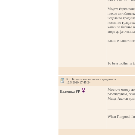
избегнеме сите бо
Мојата ќерка почн
пиеше антибиотик.
недела во градинк
носам во градинка
капки за бебиња в
мора да ја отпиша
какво е вашето ис
_______________
To be a mother is t
RE: Болести кои ни ги носи градинката
12.5.2010 17:45:24
Моето е многу лош
Палешка РР
разочарувам, секо
Маца. Ако си дома 
_______________
When I'm good, I'm