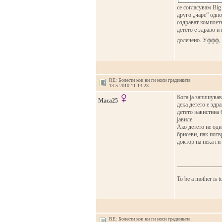
се согласувам Big
друго „чаре“ однос
оздрават комплетн
детето е здраво и
долечено. Уффф, к
RE: Болести кои ни ги носи градинката
13.5.2010 11:13:23
Кога ја запишував
Maca25
дека детето е здр
детето навистина 
јавиле.
Ако детето не оди
брисеви, пак потвр
доктор па нека ги
_______________
To be a mother is t
RE: Болести кои ни ги носи градинката