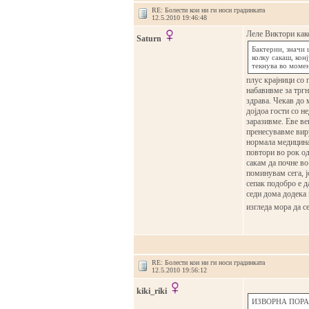
RE: Болести кои ни ги носи градинката
12.5.2010 19:46:48
Леле Виктори како
Saturn
Бактерии, значи 
колку сакаш, кон
текнува во момен
плус крајници со 
набавивме за тргн
здрава. Чекав до 
дојдоа гости со н
заразивме. Еве ве
пренесувавме виру
нормала медицина,
повтори во рок од
сакам да почне во
поминувам сега, ј
сепак подобро е да
седи дома додека 
изгледа мора да с
RE: Болести кои ни ги носи градинката
12.5.2010 19:56:12
kiki_riki
ИЗВОРНА ПОРАК