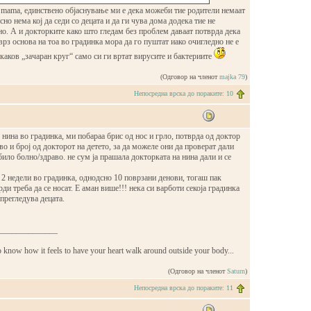
 mama, единствено објаснување ми е дека можеби тие родители немаат
но нема кој да седи со децата и да ги чува дома додека тие не
о. А и докторките како што гледам без проблем даваат потврда дека
 врз основа на тоа во градинка мора да го пуштат иако очигледно не е
аков „зачаран круг“ само си ги вртат вирусите и бактериите
(Одговор на членот
majka 79
)
Непосредна врска до пораките: 10
 нина во градинка, ми побараа брис од нос и грло, потврда од доктор
аво и број од докторот на детето, за да можеле они да проверат дали
било болно/здраво. не сум ја прашала докторката на нина дали и се
 2 недели во градинка, однодсно 10 поврзани денови, тогаш пак
ди треба да се носат. Е аман више!!! нека си варботи секоја градинка
 прегледува децата.
______________
o know how it feels to have your heart walk around outside your body...
(Одговор на членот
Saturn
)
Непосредна врска до пораките: 11