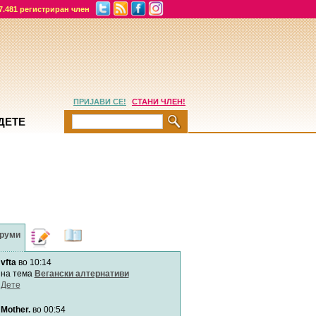
7.481 регистриран член
ПРИЈАВИ СЕ!
СТАНИ ЧЛЕН!
ДЕТЕ
руми
Дневници
Најнови
содржини
vfta
во 10:14
Хепинес
Автор:
Хепинес
на тема
Вегански алтернативи
Дете
Mother.
во 00:54
Мими