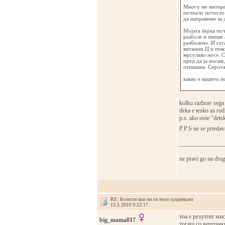
Многу ме интерес
почнало почесто 
да направиме за 
Мојата ќерка поч
разболе и пиеше
разболено. И сег
витамин Ц и пико
мрсулаво носе. С
пред да ја носам
отпишам. Сирота 
какво е вашето и
kolku razbrav sega 
deka e tesko za rod
p.s. ako ovie "dets
P.P.S ne se prte
_______________
ne pravi go na drug
RE: Болести кои ни ги носи градинката
13.5.2010 9:22:17
тоа е резултат мис
big_mama817
тогаш со вештачки