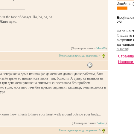
Изабела (
______________
in the face of danger. Ha, ha, ha, ha ...
Број на с
 Жито лукс.
251
Фала на г
Гласавте 
актуелни 
да напра
(Одговор на членот
Maca25
)
анкета
!
Непосредна врска до пораките: 4
Страница
Направи 
ва некоја жена дома или пак јас да останам дома и да не работам, баш
га ќе тргне во школо иста песна - пак болести. А супер се навикна на
и три дена остануваше на спиење и си заспивала без проблем.
вено грло, носе што тече без прекин, ларингит, кашлица, омалаксаност и
ура.
______________
o know how it feels to have your heart walk around outside your body...
(Одговор на членот
Viktori
)
Непосредна врска до пораките: 5