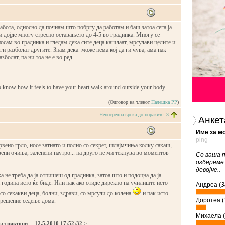
абота, односно да почнам што побргу да работам и баш затоа сега ја
 и дојде многу стресно оставањето до 4-5 во градинка. Многу се
носам во градинка и гледам дека сите деца кашлаат, мрсулави целите и
а ги разболат другите. Знам дека може нема кој да ги чува, ама пак
азболат, па ни тоа не е во ред.
______________
o know how it feels to have your heart walk around outside your body...
(Одговор на членот
Палешка РР
)
Непосредна врска до пораките: 3
Анкет
Име за мо
ping
рвено грло, носе затнато и полно со секрет, шлајмчиња колку сакаш,
ени очиња, залепени наутро... на друго не ми текнува во моментов
Со ваша 
.
озбереме
девојче..
 не треба да ја отпишеш од градинка, затоа што и подоцна да ја
 година исто ќе биде. Или пак ако отиде дирекно на училиште исто
Андреа (
3
 со секакви деца, болни, здрави, со мрсули до колена
и пак исто.
Доротеа (
 решение седење дома.
Михаела (
дил
виктори
--
12.5.2010 17:52:32
>