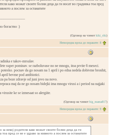
дители како можат своите болни деца да ги носат во градинка тоа пред
нивното а послем за останатите
______________
о богаство :)
(Одговор на членот
kiki_riki
)
Непосредна врска до пораките: 8
radinka e takov-mrsulav.
dete super pominav. se razboluvase no ne mnogu, itoa prvite 6 meseci.
 potesko. pocnav da go nosam na 1 april i po edna nedela dobivme bronhit,
 april bevme pod antibiotici.
za pa boze zdravje od juni jovo na novo.
epraca maj da ne go nosam bidejki ima mnogu virusi a i period na najjaki
virusite ke se izmesaat so alergiite.
(Одговор на членот
big_mama817
)
Непосредна врска до пораките: 9
но за некој родители како можат своите болни деца да ги
а тоа пред се не е здраво за нивното а послем за останатите