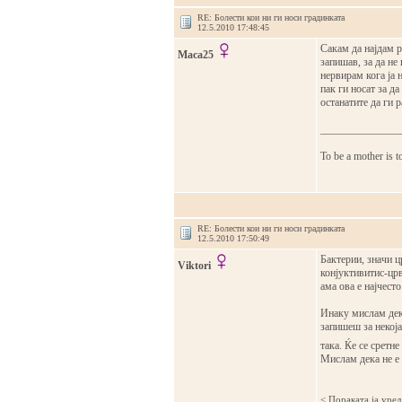
RE: Болести кои ни ги носи градинката
12.5.2010 17:48:45
Сакам да најдам р
Maca25
запишав, за да не
нервирам кога ја 
пак ги носат за д
останатите да ги р
_______________
To be a mother is t
RE: Болести кои ни ги носи градинката
12.5.2010 17:50:49
Бактерии, значи ц
Viktori
конјуктивитис-црв
ама ова е најчесто
Инаку мислам дека
запишеш за некоја
така. Ќе се сретне
Мислам дека не е
< Поракaта ја уре