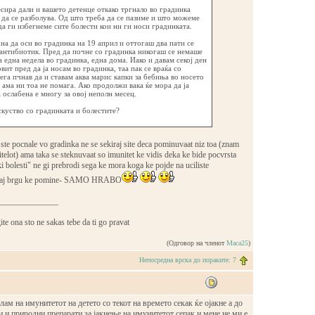
ира дали и вашето детенце откако тргнало во градинка
да се разболува. Од што треба да се пазиме и што можеме
да ги избегнеме сите болести кои ни ги носи градинката.
на да оси во градинка на 19 април и оттогаш два пати се
 антибиотик. Пред да почне со градинка никогаш се немаше
а една недела во градинка, една дома. Иако и давам секој ден
вит пред да ја носам во градинка, таа пак се враќа со
ега пчнав да и ставам аква марис капки за бебиња во носето
, ама ни тоа не помага. Ако продолжи вака ќе мора да ја
ослабена е многу за овој неполн месец.
скуство со градинката и болестите?
ste pocnale vo gradinka ne se sekiraj site deca pominuvaat niz toa (znam
itelot) ama taka se steknuvaat so imunitet ke vidis deka ke bide pocvrsta
ki bolesti" ne gi prebrodi sega ke mora koga ke pojde na uciliste
davaj brgu ke pomine- SAMO HRABO
______________
ite ona sto ne sakas tebe da ti go pravat
(Одговор на членот
Maca25
)
Непосредна врска до пораките: 7
лам на имунитетот на детето со текот на времето секак ќе ојакне а до
 и природни препарати за јакнење на имунитетот сепак и мене не ми е