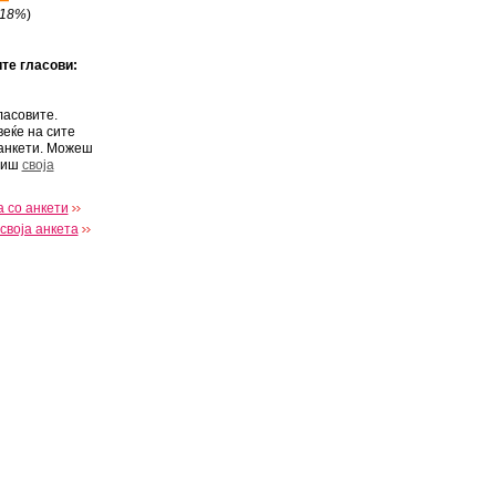
18%
)
ите гласови:
ласовите.
веќе на сите
анкети. Можеш
виш
своја
 со анкети
своја анкета