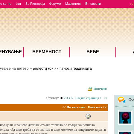
о катче
Фит
За Рингераја
Форуми
Маркетинг
Е-новости
12
ЕНУВАЊE
БРЕМЕНОСТ
БЕБЕ
ување на детето
> Болести кои ни ги носи градинката
Испечати
Страница:
[1]
2
3
4
5
Следна страница >
>>
Фо
<< Постара тема
Нова тема >>
ра дали и вашето детенце откако тргнало во градинка почнало
болува. Од што треба да се пазиме и што можеме да направиме за да ги