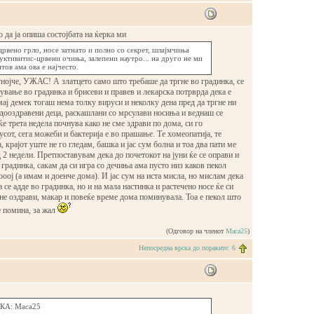
 да ја опиша состојбата на ќерка ми
црвено грло, носе затнато и полно со секрет, шлајмчиња
јуктивитис-црвени очиња, залепени наутро... на друго не ми
тов ама ова е најчесто.
гнојче, УЖАС! А златцето само што требаше да тргне во градинка, се
ување во градинка и брисеви и правев и лекарска потрврда дека е
мај демек тогаш нема толку вируси и неколку дена пред да тргне ни
едооздравени деца, раскашлани со мрсулави носиња и веднаш се
ќе трета недела почнува како не сме здрави по дома, си го
сот, сега можеби и бактерија е во прашање. Те хомеопатија, те
 крајот уште не го гледам, башка и јас сум болна и тоа два пати ме
 2 недели. Претпоставувам дека до почетокот на јуни ќе се оправи и
 градинка, сакам да си игра со дечиња ама пусто низ каков пекол
ооој (а имам и доенче дома). И јас сум на иста мисла, но мислам дека
 се адде во градинка, но и на мала настинка и растечено носе ќе си
не оздрави, макар и повеќе време дома поминувала. Тоа е пекол што
е помина, за жал
(Одговор на членот
Maca25
)
Непосредна врска до пораките: 6
А: Maca25