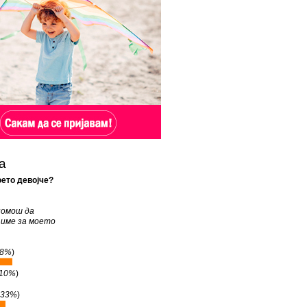
а
ето девојче?
помош да
 име за моето
8%
)
10%
)
33%
)