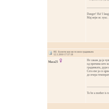
_______________
Danger! Ha! I laugh 
Мај нејм ис лукс.
RE: Болести кои ни ги носи градинката
12.5.2010 17:57:18
Не сакам да ја чу
Maca25
од причина што ко
градинката, дури 
Сега еве ја со цр
до вчера температ
_______________
To be a mother is t