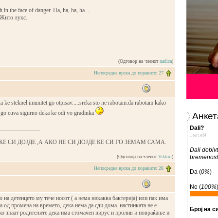
in the face of danger. Ha, ha, ha, ha ...
 Жито лукс.
(Одговор на членот
nadica
)
Непосредна врска до пораките: 27
eka ke steknel imunitet go otpisav.....sreka sto ne rabotam.da rabotam kako
 go cuva sigurno deka ke odi vo gradinka
Анкет
______________
Dali?
Jana9
КЕ СИ ДОЈДЕ ,А АКО НЕ СИ ДОЈДЕ КЕ СИ ГО ЗЕМАМ САМА.
Dali dobivt
(Одговор на членот
Viktori
)
bremenos
Непосредна врска до пораките: 28
Da (
0%
)
Ne (
100%
 на детенцето му тече носот ( а нема никаква бактерија) или пак има
а од промена на времето, дека нема да сди дома. настинката не е
Број на с
ако знаат родителите дека има стомачен вирус и пролив и повраќање и