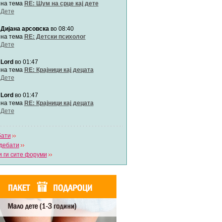
Автор:
Милен4е
на тема
RE: Шум на срце кај дете
Дете
Дијана арсовска
во 08:40
забава Бремените
Автор:
bobik
на тема
RE: Детски психолог
Дете
Lord
во 01:47
Цааци
Автор:
Цааци
на тема
RE: Крајници кај децата
Дете
Lord
во 01:47
Mimi
Автор:
Miimii
на тема
RE: Крајници кај децата
Дете
бати
Напиши свој дневник
дебати
Погледни ги сите дневници
 ги сите форуми