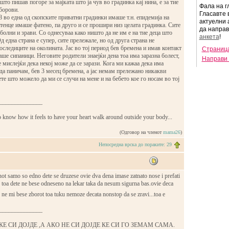
 што пишав погоре за мајката што ја чув во градинка кај нина, е за тие
Фала на г
борови.
Гласавте 
8 во една од скопските приватни градинки имаше т.н. епидемија на
актуелни 
тенце имаше фатено, па друго и се прошири низ целата градинка. Сите
да напра
и болни и зрави. Со однесуваа како ништо да не им е на тие деца што
анкета
!
д една страна е супер, сите прележале, но од друга страна не
оследиците на околината. Јас во тој период бев бремена и имав контакт
Страница
аше сипаници. Неговите родители знаејќи дена тоа има заразна болест,
Направи 
е мислејќи дека некој може да се зарази. Кога ми кажаа дека има
да паничам, бев 3 месец бремена, а јас немам прележано никакви
те што можело да ми се случи на мене и на бебето кое го носам во тој
______________
o know how it feels to have your heart walk around outside your body...
(Одговор на членот
mama26
)
Непосредна врска до пораките: 29
t samo so edno dete se druzese ovie dva dena imase zatnato nose i prefati
 toa dete ne bese odneseno na lekar taka da nesum sigurna bas.ovie deca
. ne mi bese zborot toa tuku nemoze decata nonstop da se zravi...toa e
______________
КЕ СИ ДОЈДЕ ,А АКО НЕ СИ ДОЈДЕ КЕ СИ ГО ЗЕМАМ САМА.