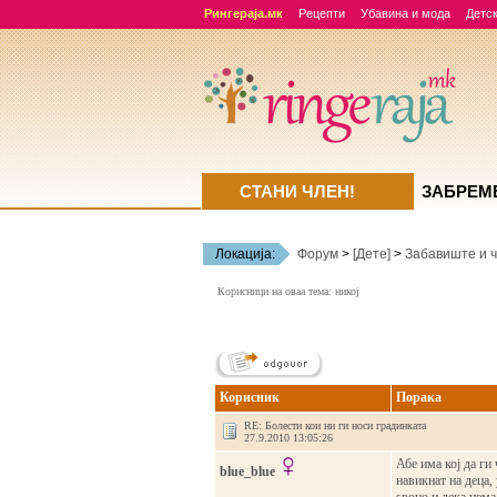
Рингераја.мк
Рецепти
Убавина и мода
Детск
СТАНИ ЧЛЕН!
ЗАБРЕМ
Локација:
Форум
>
[Дете]
>
Забавиште и ч
Корисници на оваа тема: никој
Корисник
Порака
RE: Болести кои ни ги носи градинката
27.9.2010 13:05:26
Абе има кој да ги 
blue_blue
навикнат на деца, 