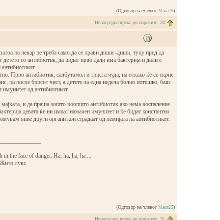
(Одговор на членот
Maca25
)
Непосредна врска до пораките: 30
 затоа на лекар не треба само да се прави диши -диши, туку пред да
т детето со антибиотик, да видат прво дали има бактерија и дали е
 антибиотикот.
атно. Прво антибиотик, салбутамол и триста чуда, па откако ќе се скрие
ис, па после брисот чист, а детето за една недела болно потешко, баш
 имунитет од антибиотикот.
 мајката, и да праша зошто воопшто антибиотик ако нема воспаление
актерија девата ќе ни имаат намален имунитет и ќе бидат константно
помувам оние други органи кои страдаат од хемијата на антибиотикот.
______________
in the face of danger. Ha, ha, ha, ha ...
 Жито лукс.
(Одговор на членот
Maca25
)
Непосредна врска до пораките: 31