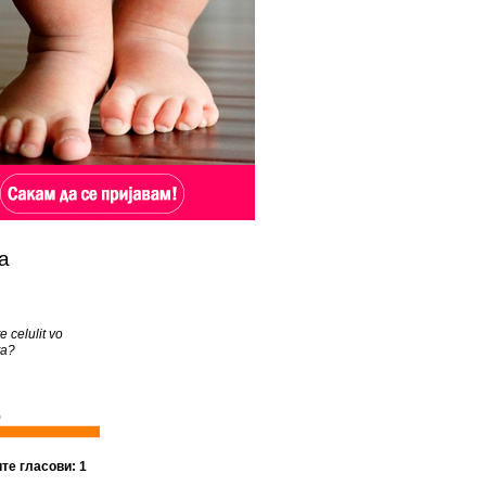
а
e celulit vo
ta?
)
ите гласови: 1