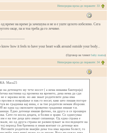
Непосредна врска до пораките: 33
о од време на време ја зачешува и не и е уште целото избелено. Сега
ругото окце, па и тоа треба да го лечиме.
______________
o know how it feels to have your heart walk around outside your body...
(Одговор на членот
baby mama
)
Непосредна врска до пораките: 34
А: Maca25
о на детенцето му тече носот ( а нема никаква бактерија)
бична настинка од промена на времето, дека нема да сди
 не е заразна нели. но ако знаат родителите дека има
 пролив и повраќање и пак го носат, како што пишав погоре
 чув во градинка кај нина, е за тие родители немам зборови.
08 во една од скопските приватни градинки имаше т.н.
паници. Едно детенце имаше фатено, па друго и се прошири
нка. Сите ги носеа децата, и болни и зрави. Со однесуваа
 им е на тие деца што имаат сипаници. Од една страна е
ежале, но од друга страна не размислуваат за последиците на
о тој период бев бремена и имав контакт со детенце кои
Неговите родители знаејќи дена тоа има заразна болест, го
мислејќи дека некој може да се зарази. Кога ми кажаа дека