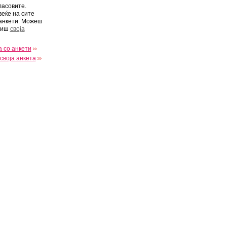
ласовите.
веќе на сите
анкети. Можеш
виш
своја
 со анкети
своја анкета