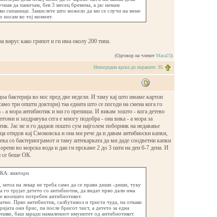
чнав да паничам, бев 3 месец бремена, а јас немам
ви сипаници. Замислете што можело да ми се случи на мене
го носам во тој момент.
на вирус како грипот и ги има околу 200 типа.
(Одговор на членот
Maca25
)
Непосредна врска до пораките: 35
доа бактерија во нос пред две недели. И таму кај што имаме картон
 само три општи доктори) таа едната што се погоди на смена кога го
 - а мора антибиотик и ми го препиша. И викам зошто - кога детево
томи и заздравува сега е многу подобра - она вика - а мора за
тик. Јас не и го дадаов пошто сум најголем поборник на недавање
ца отидов кај Смоковска и она ми рече да и давам антибиоски капки,
птека со бактериограмот и таму аптекарката да ми даде соодветни капки
орени во морска вода и даи ги прскаме 2 до 3 пати на ден 6-7 дена. И
 се беше ОК.
А: виктори
, затоа на лекар не треба само да се прави диши -диши, туку
а го трујат детето со антибиотик, да видат прво дали има
 е воопшто потребен антибиотикот.
ратно. Прво антибиотик, салбутамол и триста чуда, па откако
ријата они брис, па после брисот чист, а детето за една
тешко, баш заради намалениот имунитет од антибиотикот.