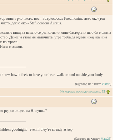
од нина: грло чисто, нос - Streptococcus Pneumoniae, лево око (тоа
чисто, десно око - Stafilococcus Aureus.
исевите пишува на што се резистентни овие бактерии и што би можела
ство. Денес ја утнавме матичната, утре треба да одиме и кај неа и на
а контрола.
 Нина месецов.
______________
o know how it feels to have your heart walk around outside your body...
(Одговор на членот
Viktori
)
Непосредна врска до пораките: 32
 во ред со окцето на Нинушка?
______________
ildren goodnight - even if they''re already asleep.
(Одговор на членот
Maca25
)