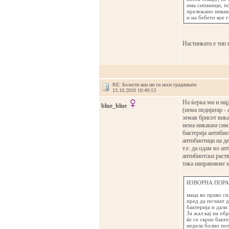
има сипаници, по
прележано никак
и на бебето кое 
Настинката е тип 
RE: Болести кои ни ги носи градинката
13.10.2010 10:49:13
На ќерка ми и нај
blue_blue
(нема педијатар -
земав брисот вика
нема никакви симп
бактерија антибио
антибиотици на де
т.е. да одам во а
антибиотски раств
така направивме и
ИЗВОРНА ПОРАК
маца во право си
пред да почнат д
бактерија и дали
За жал кај на об
ќе се скрие бакте
недела болно по