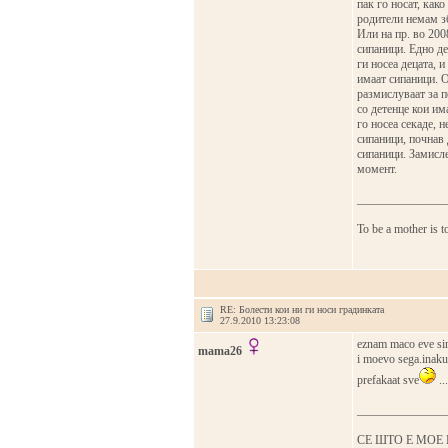
пак го носат, како
родители немам з
Или на пр. во 200
сипаници. Едно де
ги носеа децата, 
имаат сипаници. О
размислуваат за п
со детенце кои им
го носеа секаде, н
сипаници, почнав 
сипаници. Замисле
момент.
_______________
To be a mother is t
RE: Болести кои ни ги носи градинката
27.9.2010 13:23:08
eznam maco eve sino
mama26
i moevo sega.inaku
prefakaat sve
..
_______________
СЕ ШТО Е МОЕ 