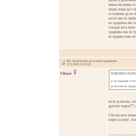
ѕвоно и дека нема 
ваква настинка со
ондак мора да е е
се плашам да не и
после пак ќе треб
во градинка ако с
створат кога мног
градинка пак ќе тр
ќе видиме како ќе
RE: Болести кои ни ги носи градинката
27.9.2010 13:10:35
Viktori
ИЗВОРНА ПОРАК
и на надица и те
ја носам во град
па ќе ја носиш, зо
другите мајки??? А
Син ми кога имаше
мајки за мене. Ам
_______________