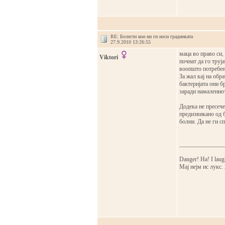
RE: Болести кои ни ги носи градинката
27.9.2010 13:26:55
маца во право си,
Viktori
почнат да го труја
воопшто потребен
За жал кај на обр
бактеријата они бр
заради намалениот
Додека не пресече
предизвикано од б
болни. Да не ги с
_______________
Danger! Ha! I laugh 
Мај нејм ис лукс.