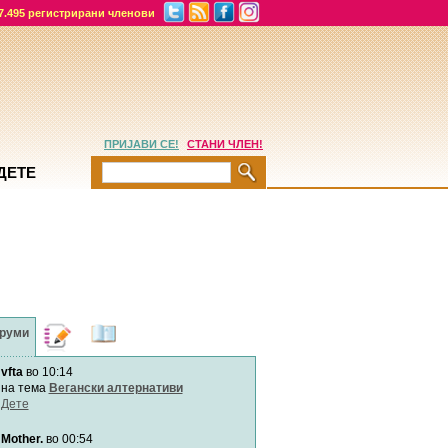
7.495 регистрирани членови
ПРИЈАВИ СЕ!
СТАНИ ЧЛЕН!
ДЕТЕ
руми
Дневници
Најнови
содржини
vfta
во 10:14
Хепинес
Автор:
Хепинес
на тема
Вегански алтернативи
Дете
Mother.
во 00:54
Мими