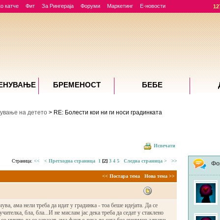
о катче
Фит
За Рингераја
Форуми
Маркетинг
Е-новости
12
ЕНУВАЊE
БРЕМЕНОСТ
БЕБЕ
ување на детето
> RE: Болести кои ни ги носи градинката
Испечати
Страница:
<<
< Претходна страница
1
[2]
3
4
5
Следна страница >
>>
Фо
<< Постара тема
Нова тема >>
чува, ама нели треба да идат у градинка - тоа беше идејата. Да се
учителка, бла, бла...И не мислам јас дека треба да седат у стаклено