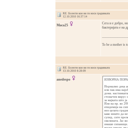
RE: Болести кои ни ги носи градинката
12.10.2010 16:37:14
Сега и е добро, н
Maca25
бактеријата е на д
_______________
To be a mother is t
RE: Болести кои ни ги носи градинката
13.10.2010 8:28:09
anedespo
ИЗВОРНА ПОРАК
Нормално дека ак
или пак има најо
дома. настинката
стомачен вирус и
за мајката што ја
Или на пр. во 20
епидемија на си
низ целата гради
како ништо да не
супер, сите прел
околината. Јас в
имаше сипаници. 
носеа секаде, не 