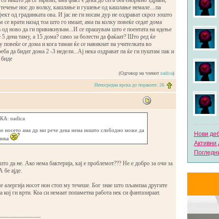
со ништо да се заразат, ама факт е дека до сега беа енормно здрави,
 течење нос до волку, кашлање и гушење од кашлање немале....па
фект од градинката ова. И јас не ги носам дур не оздрават скроз зошто
м се врати назад тоа што го имаат, ама па колку повеќе седат дома
а од ново да ги привикнувам...И се прашувам што е поентата на идење
е 5 дена таму, а 15 дома? само за болести да фаќаат? Што ред ќе
у повеќе се дома и кога таман ќе се навикнат на учителката во
еба да бидат дома 2 -3 недели...Ај нека оздрават па ќе ги пуштам пак и
 биде
(Одговор на членот
nadica
)
Непосредна врска до пораките: 26
А: nadica
че носето ама др ми рече дека нема ништо слободно може да
Нови де
инка
Активни 
Погледни
што да не. Ако нема бактерија, кај е проблемот??? Не е добро за очи за
 бе ајде.
 алергија носот нон стоп му течеше. Бог знае што пљампаа другите
а кој ги врти. Коа си немаат попаметна работа нек си фантазираат.
______________