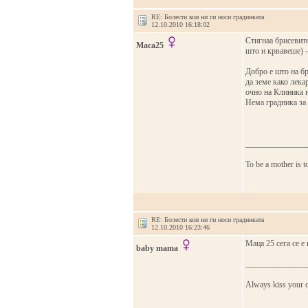
RE: Болести кои ни ги носи градинката
12.10.2010 16:18:02
Стигнаа брисевите 
Maca25
што и крвавеше) - 
Добро е што на бр
да земе како лекар
очно на Клиника н
Нема градника за
_______________
To be a mother is t
RE: Болести кои ни ги носи градинката
12.10.2010 16:23:46
Маца 25 сега се е
baby mama
_______________
Always kiss your ch