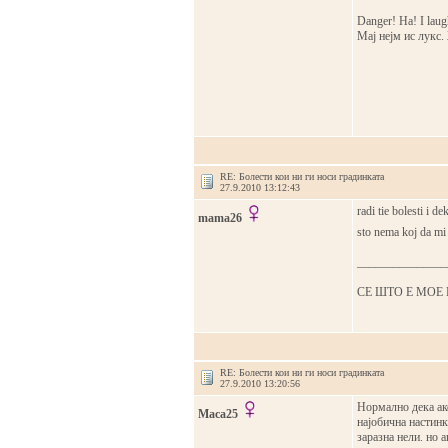
Danger! Ha! I laugh 
Мај нејм ис лукс.
RE: Болести кои ни ги носи градинката
27.9.2010 13:12:43
radi tie bolesti i d
mama26
sto nema koj da mi
_______________
СЕ ШТО Е МОЕ 
RE: Болести кои ни ги носи градинката
27.9.2010 13:20:56
Нормално дека ако
Maca25
најобична настинк
заразна нели. но 