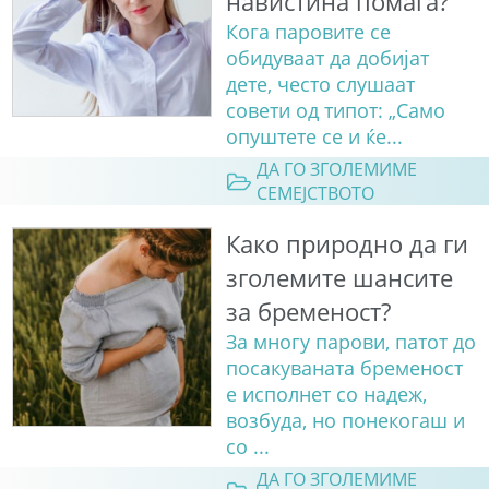
навистина помага?
Кога паровите се
обидуваат да добијат
дете, често слушаат
совети од типот: „Само
опуштете се и ќе...
ДА ГО ЗГОЛЕМИМЕ
СЕМЕЈСТВОТО
Како природно да ги
зголемите шансите
за бременост?
За многу парови, патот до
посакуваната бременост
е исполнет со надеж,
возбуда, но понекогаш и
со ...
ДА ГО ЗГОЛЕМИМЕ