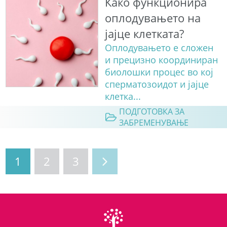
Како функционира
оплодувањето на
јајце клетката?
Оплодувањето е сложен
и прецизно координиран
биолошки процес во кој
сперматозоидот и јајце
клетка...
ПОДГОТОВКА ЗА
ЗАБРЕМЕНУВАЊЕ
1
2
3