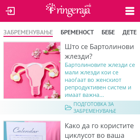
ЗАБРЕМЕНУВАЊЕ
БРЕМЕНОСТ
БЕБЕ
ДЕТЕ
Што се Бартолинови
жлезди?
Бартолиновите жлезди се
мали жлезди кои се
наоѓаат во женскиот
репродуктивен систем и
имаат важна...
ПОДГОТОВКА ЗА
ЗАБРЕМЕНУВАЊЕ
Како да го користите
циклусот во ваша