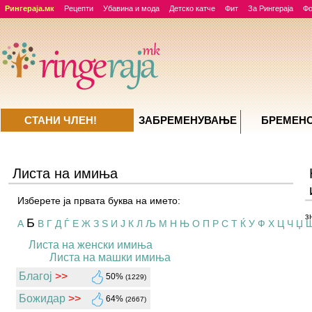
Рингераја.мк
Рецепти
Убавина и мода
Детско катче
Фит
За Рингераја
Ф
СТАНИ ЧЛЕН!
ЗАБРЕМЕНУВАЊE
БРЕМЕН
Листа на имиња
Изберете ја првата буква на името:
з
Б
А
В
Г
Д
Ѓ
Е
Ж
З
Ѕ
И
Ј
К
Л
Љ
М
Н
Њ
О
П
Р
С
Т
Ќ
У
Ф
Х
Ц
Ч
Џ
Листа на женски имиња
Листа на машки имиња
Благој
>>
50%
(1229)
Божидар
>>
64%
(2667)