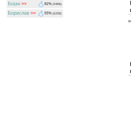
Бојан
>>
82%
(7456)
Борислав
>>
55%
(1233)
з