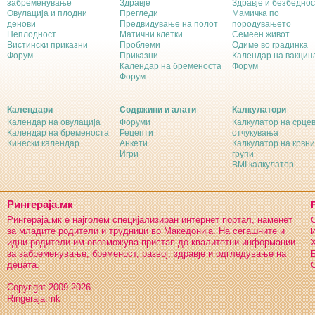
забременување
Здравје
Здравје и безбеднос
Овулација и плодни
Прегледи
Мамичка по
денови
Предвидување на полот
породувањето
Неплодност
Матични клетки
Семеен живот
Вистински приказни
Проблеми
Одиме во градинка
Форум
Приказни
Календар на вакцин
Календар на бременоста
Форум
Форум
Календари
Содржини и алати
Калкулатори
Календар на овулација
Форуми
Калкулатор на срце
Календар на бременоста
Рецепти
отчукувања
Кинески календар
Анкети
Калкулатор на крвни
Игри
групи
BMI калкулатор
Рингераја.мк
Рингераја.мк е најголем специјализиран интернет портал, наменет
С
за младите родители и трудници во Македонија. На сегашните и
И
идни родители им овозможува пристап до квалитетни информации
Х
за забременување, бременост, развој, здравје и одгледување на
Б
децата.
С
Copyright 2009-2026
Ringeraja.mk