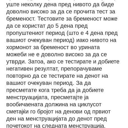
уште неколку дена пред нивото да биде
доволно високо за да се прочита тест за
бременост. Тестовите за бременост може
да се користат до 5 дена пред
пропуштениот период (што е 4 дена пред
вашиот очекуван период) иако нивото на
хормонот за бременост во урината
можеби не е доволно високо за да се
утврди. Затоа, ако се тестирате и добиете
негативен резултат, препорачуваме
повторно да се тестирате на денот на
вашиот очекуван период. За да
пресметате кога треба да ја добиете
менструацијата, пресметајте ја
вообичаената должина на циклусот
сметајќи го бројот на денови од првиот
ден на менструацијата до денот пред
почетокот на следната менструација.