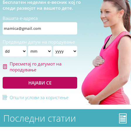
Бесплатен неделен е-весник кој го
следи развојот на вашето дете.
Вашата е-адреса
Предвиден датум на породување
Пресметај го датумот на
породување
НАЈАВИ СЕ
Општи услови за користење
Последни статии