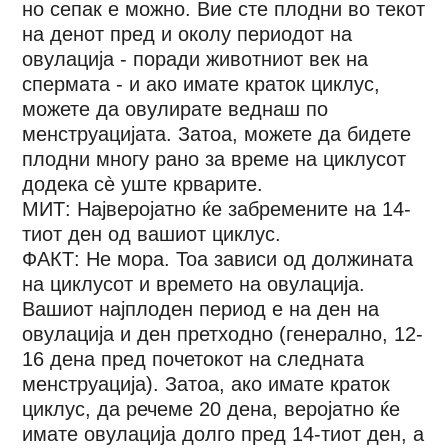
но сепак е можно. Вие сте плодни во текот
на денот пред и околу периодот на
овулација - поради животниот век на
спермата - и ако имате краток циклус,
можете да овулирате веднаш по
менструацијата. Затоа, можете да бидете
плодни многу рано за време на циклусот
додека сè уште крварите.
МИТ: Најверојатно ќе забремените на 14-
тиот ден од вашиот циклус.
ФАКТ: Не мора. Тоа зависи од должината
на циклусот и времето на овулација.
Вашиот најплоден период е на ден на
овулација и ден претходно (генерално, 12-
16 дена пред почетокот на следната
менструација). Затоа, ако имате краток
циклус, да речеме 20 дена, веројатно ќе
имате овулација долго пред 14-тиот ден, а