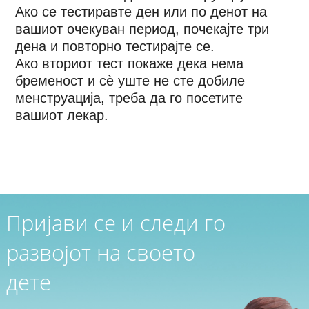
Ако се тестиравте ден или по денот на
вашиот очекуван период, почекајте три
дена и повторно тестирајте се.
Ако вториот тест покаже дека нема
бременост и сè уште не сте добиле
менструација, треба да го посетите
вашиот лекар.
Пријави се и следи го
развојот на своето
дете