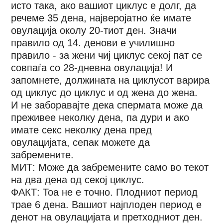
исто така, ако вашиот циклус е долг, да
речеме 35 дена, најверојатно ќе имате
овулација околу 20-тиот ден. Значи
правило од 14. денови е училишно
правило - за жени чиј циклус секој пат се
совпаѓа со 28-дневна овулација! И
запомнете, должината на циклусот варира
од циклус до циклус и од жена до жена.
И не заборавајте дека спермата може да
преживее неколку дена, па дури и ако
имате секс неколку дена пред
овулацијата, сепак можете да
забремените.
МИТ: Може да забремените само во текот
на два дена од секој циклус.
ФАКТ: Тоа не е точно. Плодниот период
трае 6 дена. Вашиот најплоден период е
денот на овулацијата и претходниот ден.