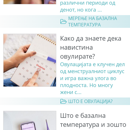
различни периоди од
денот, но кога ...
МЕРЕЊЕ НА БАЗАЛНА
ТЕМПЕРАТУРА
Како да знаете дека
навистина
овулирате?
Овулацијата е клучен дел
од менструалниот циклус
и игра важна улога во
плодноста. Но многу
жени с...
ШТО Е ОВУЛАЦИЈА?
Што е базална
температура и зошто