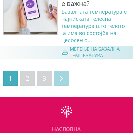
е важна?
Базалната температура е
најниската телесна
температура што телото
ја има во состојба на
целосен о...
МЕРЕЊЕ НА БАЗАЛНА
ТЕМПЕРАТУРА
1
2
3
НАСЛОВНА