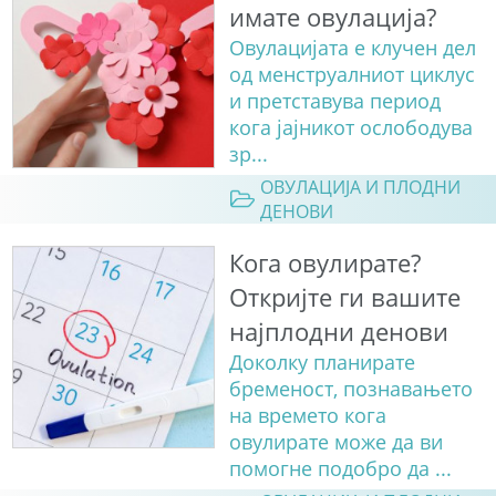
имате овулација?
Овулацијата е клучен дел
од менструалниот циклус
и претставува период
кога јајникот ослободува
зр...
ОВУЛАЦИЈА И ПЛОДНИ
ДЕНОВИ
Кога овулирате?
Откријте ги вашите
најплодни денови
Доколку планирате
бременост, познавањето
на времето кога
овулирате може да ви
помогне подобро да ...