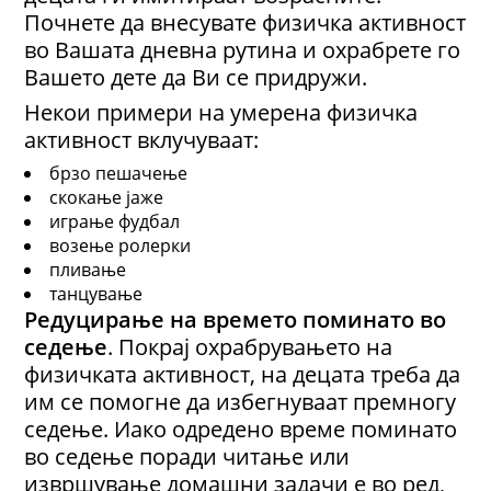
Почнете да внесувате физичка активност
во Вашата дневна рутина и охрабрете го
Вашето дете да Ви се придружи.
Некои примери на умерена физичка
активност вклучуваат:
брзо пешачење
скокање јаже
играње фудбал
возење ролерки
пливање
танцување
Редуцирање на времето поминато во
седење
. Покрај охрабрувањето на
физичката активност, на децата треба да
им се помогне да избегнуваат премногу
седење. Иако одредено време поминато
во седење поради читање или
извршување домашни задачи е во ред,