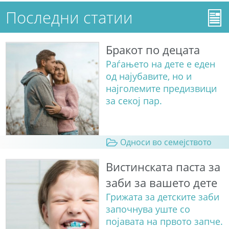
Последни статии
Бракот по децата
Раѓањето на дете е еден
од најубавите, но и
најголемите предизвици
за секој пар.
Односи во семејството
Вистинската паста за
заби за вашето дете
Грижата за детските заби
започнува уште со
појавата на првото запче.