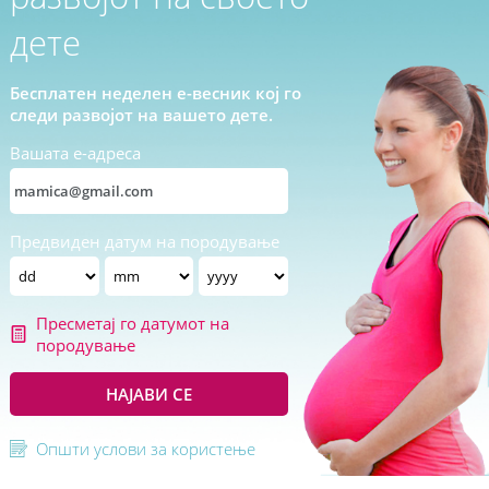
дете
Бесплатен неделен е-весник кој го
следи развојот на вашето дете.
Вашата е-адреса
Предвиден датум на породување
Пресметај го датумот на
породување
НАЈАВИ СЕ
Општи услови за користење