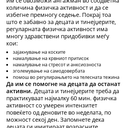
им се овозможи ангажман во соодветна
количина физичка активност и да се
избегне премногу седење. Покрај тоа
што е забавно за децата и тинејџерите,
регуларната физичка активност има
многу здравствени придобивки меѓу
кои:
зајакнување на коските
намалување на крвниот притисок
намалување на стресот и анксиозноста
зголемување на самодовербата
помош во регулирањљето на телесната тежина
Да им се помогне на децата да останат
активни.
Децата и тинејџерите треба да
практикуваат најмалку 60 мин. физичка
активност со умерен интензитет
повеќето од деновите во неделата, по
можност секој ден. Запомнете дека
децата ги имитираат возрасните.