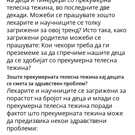
телесна тежина, во последните две
декади. Можеби се прашувате зошто
лекарите и научниците се толку
загрижени за овој тренд? Исто така, како
загрижени родители можеби се
прашувате: Кои чекори треба да ги
преземеме за да спречиме нашите деца
да се здобијат со прекумерна телесна
тежина?
Зошто прекумерната телесна тежина кај децата
се смета за здравствен проблем?
Лекарите и научниците се загрижени за
порастот на бројот на деца и млади со
прекумерна телесна тежина поради
фактот што прекумерната тежина може
да предизвика некои здравствени
проблеми: