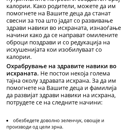
калории. Како родители, можете да им
помогнете на Вашите деца да станат
свесни за тоа што јадат со развивање
здрави навики во исхраната, изнаоѓање
начини како да се направат омилените
оброци поздрави и со редукација на
искушенијата кои изобилуваат со
калории.
Охрабрување на здравите навики во
исхраната.
Не постои некоја голема
тајна околу здравата исхрана. За да им
помогнете на Вашите деца и фамилија
да развијат здрави навики на исхрана,
потрудете се на следните начини:
обезбедете доволно зеленчук, овошје и
производи од цели зрна.