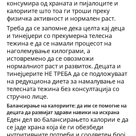
консумира од храната и пијалоците и
калориите што тоа ги троши преку
физичка активност и нормален раст.
Треба да се запомне дека целта кај деца
и тинејџери со прекумерна телесна
тежина е да се намали процесот на
наголемување килограми, а
истовремено да се овозможи
нормалниот раст и развиток. Децата и
тинејџерите НЕ ТРЕБА да се подложуваат
на редукциона диета за намалување на
телесната тежина без консултација со
стручно лице.
Балансирање на калориите: да им се помогне на
децата да развијат здрави навики на исхрана
Еден дел во балансирањето калории е да
се јаде храна која ќе ги обезбеди
нутритивните потреби и соодветен број