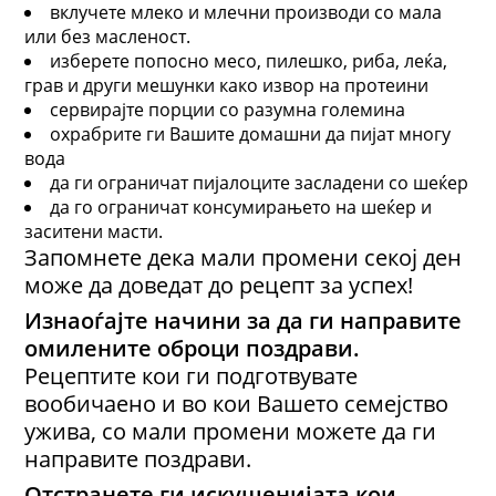
вклучете млеко и млечни производи со мала
или без масленост.
изберете попосно месо, пилешко, риба, леќа,
грав и други мешунки како извор на протеини
сервирајте порции со разумна големина
охрабрите ги Вашите домашни да пијат многу
вода
да ги ограничат пијалоците засладени со шеќер
да го ограничат консумирањето на шеќер и
заситени масти.
Запомнете дека мали промени секој ден
може да доведат до рецепт за успех!
Изнаоѓајте начини за да ги направите
омилените оброци поздрави.
Рецептите кои ги подготвувате
вообичаено и во кои Вашето семејство
ужива, со мали промени можете да ги
направите поздрави.
Отстранете ги искушенијата кои