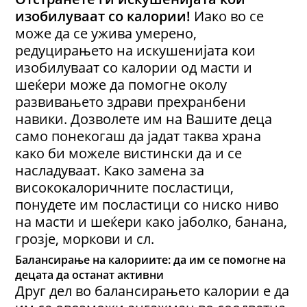
изобилуваат со калории!
Иако во се
може да се ужива умерено,
редуцирањето на искушенијата кои
изобилуваат со калории од масти и
шеќери може да помогне околу
развивањето здрави прехранбени
навики. Дозволете им на Вашите деца
само понекогаш да јадат таква храна
како би можеле вистински да и се
насладуваат. Како замена за
висококалоричните посластици,
понудете им посластици со ниско ниво
на масти и шеќери како јаболко, банана,
грозје, моркови и сл.
Балансирање на калориите: да им се помогне на
децата да останат активни
Друг дел во балансирањето калории е да