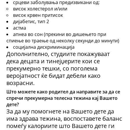
срцеви заболувања предизвикани од:
висок холестерол и/или
висок крвен притисок
дијабетис, тип 2
астма
апнеа во сон (прекини во дишењето при
спиење во траење од неколку секунди до минути)
социјална дискриминација
Дополнително, студиите покажуваат
дека децата и тинејџерите кои се
прекумерно тешки, со поголема
веројатност ќе бидат дебели како
возрасни.
Што можете како родител да направите за да се
спречи прекумерна телесна тежина кај Вашето
дете?
За да му помогнете на Вашето дете да
има здрава тежина, воспоставете баланс
помеѓу калориите што Вашето дете ги