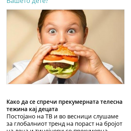
Вашето дете?
Како да се спречи прекумерната телесна
тежина кај децата
Постојано на ТВ и во весници слушаме
за глобалниот тренд на пораст на бројот
на деца и тинејџери со прекумерна