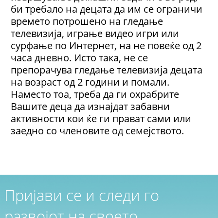
би требало на децата да им се ограничи
времето потрошено на гледање
телевизија, играње видео игри или
сурфање по Интернет, на не повеќе од 2
часа дневно. Исто така, не се
препорачува гледање телевизија децата
на возраст од 2 години и помали.
Наместо тоа, треба да ги охрабрите
Вашите деца да изнајдат забавни
активности кои ќе ги прават сами или
заедно со членовите од семејството.
Пријави се и следи го
развојот на своето