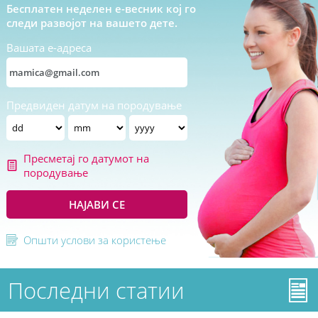
Бесплатен неделен е-весник кој го
следи развојот на вашето дете.
Вашата е-адреса
Предвиден датум на породување
Пресметај го датумот на
породување
НАЈАВИ СЕ
Општи услови за користење
Последни статии