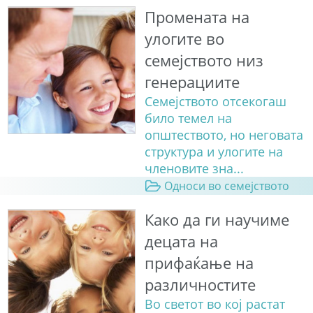
Промената на
улогите во
семејството низ
генерациите
Семејството отсекогаш
било темел на
општеството, но неговата
структура и улогите на
членовите зна...
Односи во семејството
Како да ги научиме
децата на
прифаќање на
различностите
Во светот во кој растат