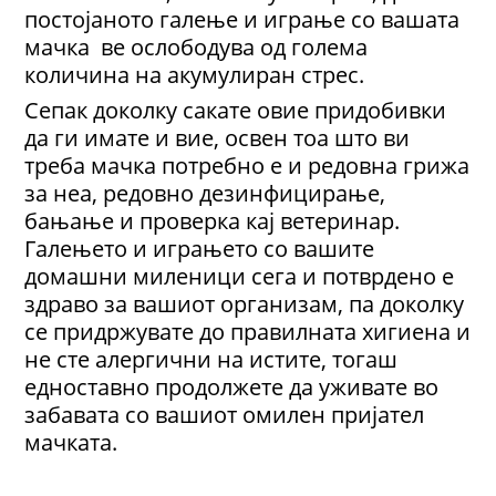
постојаното галење и играње со вашата
мачка ве ослободува од голема
количина на акумулиран стрес.
Сепак доколку сакате овие придобивки
да ги имате и вие, освен тоа што ви
треба мачка потребно е и редовна грижа
за неа, редовно дезинфицирање,
бањање и проверка кај ветеринар.
Галењето и играњето со вашите
домашни миленици сега и потврдено е
здраво за вашиот организам, па доколку
се придржувате до правилната хигиена и
не сте алергични на истите, тогаш
едноставно продолжете да уживате во
забавата со вашиот омилен пријател
мачката.