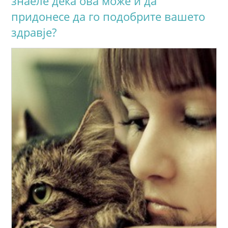
знаеле дека ова може и да
придонесе да го подобрите вашето
здравје?