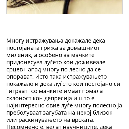
Многу истражувања докажале дека
постојаната грижа за домашниот
миленик, а особено за мачките
придонесува луѓето кои доживеале
срцев напад многу по лесно да се
опорават. Исто така истражувањето
покажало и дека луѓето кои постојано си
"играат" со мачките имаат помала
склоност кон депресија и што е
најинтересно овие луѓе многу полесно ја
преболуваат загубата на некој близок
или раскинувањето на врската.
Несомнено е, велат научниците, дека