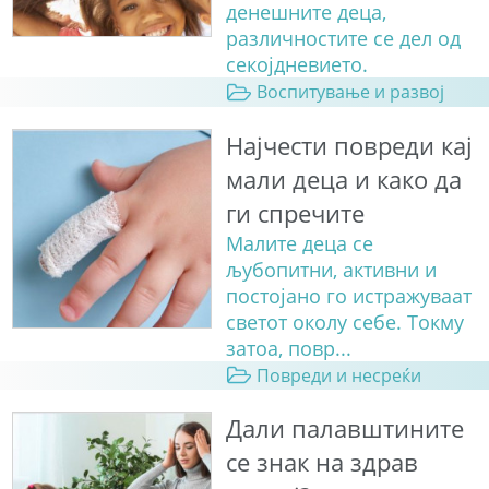
денешните деца,
различностите се дел од
секојдневието.
Воспитување и развој
Најчести повреди кај
мали деца и како да
ги спречите
Малите деца се
љубопитни, активни и
постојано го истражуваат
светот околу себе. Токму
затоа, повр...
Повреди и несреќи
Дали палавштините
се знак на здрав