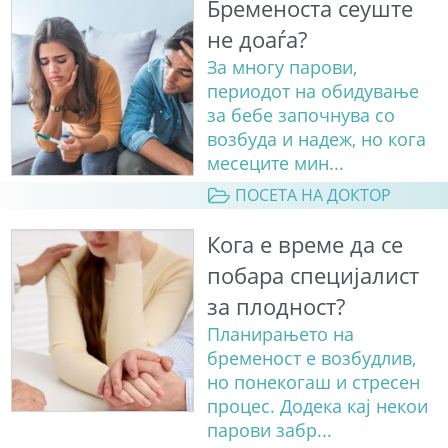
Бременоста сеуште
не доаѓа?
За многу парови,
периодот на обидување
за бебе започнува со
возбуда и надеж, но кога
месеците мин...
ПОСЕТА НА ДОКТОР
Кога е време да се
побара специјалист
за плодност?
Планирањето на
бременост е возбудлив,
но понекогаш и стресен
процес. Додека кај некои
парови забр...