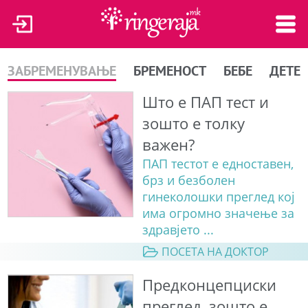
ЗАБРЕМЕНУВАЊЕ
БРЕМЕНОСТ
БЕБЕ
ДЕТЕ
Што е ПАП тест и
зошто е толку
важен?
ПАП тестот е едноставен,
брз и безболен
гинеколошки преглед кој
има огромно значење за
здравјето ...
ПОСЕТА НА ДОКТОР
Предконцепциски
преглед, зошто е