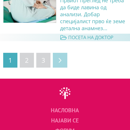
Првиот преглед не треба
да биде лавина од
анализи. Добар
специјалист прво ќе земе
детална анамнез...
ПОСЕТА НА ДОКТОР
1
2
3
НАСЛОВНА
НАЈАВИ СЕ