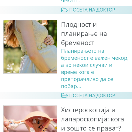
чека п...
ПОСЕТА НА ДОКТОР
Плодност и
планирање на
бременост
Планирањето на
бременост е важен чекор,
а во некои случаи и
време кога е
препорачливо да се
побар...
ПОСЕТА НА ДОКТОР
Хистероскопија и
лапароскопија: кога
и зошто се прават?