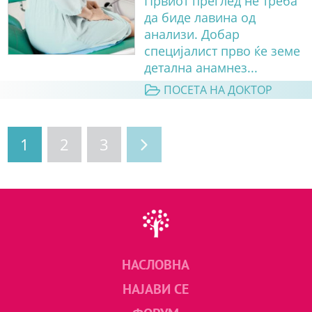
Првиот преглед не треба
да биде лавина од
анализи. Добар
специјалист прво ќе земе
детална анамнез...
ПОСЕТА НА ДОКТОР
1
2
3
НАСЛОВНА
НАЈАВИ СЕ