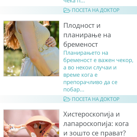
чека п...
ПОСЕТА НА ДОКТОР
Плодност и
планирање на
бременост
Планирањето на
бременост е важен чекор,
а во некои случаи и
време кога е
препорачливо да се
побар...
ПОСЕТА НА ДОКТОР
Хистероскопија и
лапароскопија: кога
и зошто се прават?