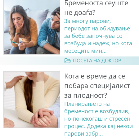
Бременоста сеуште
не доаѓа?
За многу парови,
периодот на обидување
за бебе започнува со
возбуда и надеж, но кога
месеците мин...
ПОСЕТА НА ДОКТОР
Кога е време да се
побара специјалист
за плодност?
Планирањето на
бременост е возбудлив,
но понекогаш и стресен
процес. Додека кај некои
парови забр...