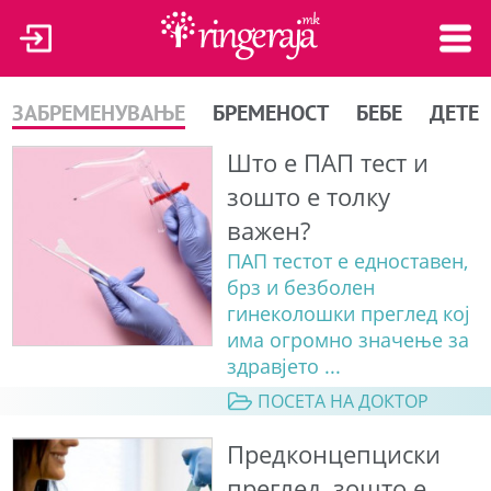
ЗАБРЕМЕНУВАЊЕ
БРЕМЕНОСТ
БЕБЕ
ДЕТЕ
Што е ПАП тест и
зошто е толку
важен?
ПАП тестот е едноставен,
брз и безболен
гинеколошки преглед кој
има огромно значење за
здравјето ...
ПОСЕТА НА ДОКТОР
Предконцепциски
преглед, зошто е