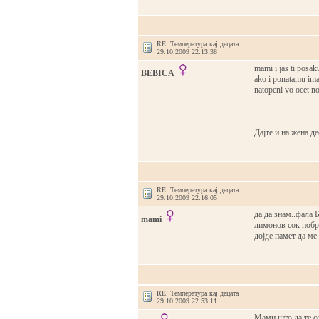
RE: Температура кај децата
29.10.2009 22:13:38
mami i jas ti posa
BEBICA
ako i ponatamu ima
natopeni vo ocet n
_______________
Дајте и на жена де
RE: Температура кај децата
29.10.2009 22:16:05
да да знам..фала 
mami
лимонов сок побрз
дојде памет да м
RE: Температура кај децата
29.10.2009 22:53:11
Мами што да те со