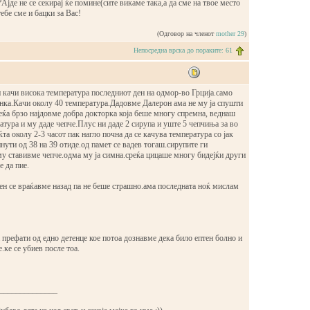
Ајде не се секирај ќе помине(сите викаме така,а да сме на твое место
ебе сме и бацки за Вас!
(Одговор на членот
mother 29
)
Непосредна врска до пораките: 61
 качи висока температура последниот ден на одмор-во Грција.само
нка.Качи околу 40 температура.Дадовме Далерон ама не му ја спушти
еќа брзо најдовме добра докторка која беше многу спремна, веднаш
тура и му даде чепче.Плус ни даде 2 сирупа и уште 5 чепчиња за во
ќта околу 2-3 часот пак нагло почна да се качува температура со јак
инути од 38 на 39 отиде.од памет се вадев тогаш.сирупите ги
у ставивме чепче.одма му ја симна.среќа цицаше многу бидејќи други
е да пие.
ен се враќавме назад па не беше страшно.ама последната ноќ мислам
префати од едно детенце кое потоа дознавме дека било ептен болно и
.ке се убиев после тоа.
______________