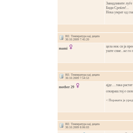
Завидливите луѓе с
Биди Среќен!...
Нека умрат од гла
RE: Температура кај децата
30.10.2009 7:45:20
цела нок си ја пре
mami
уште спие...ке го 
RE: Температура кај децата
30.10.2009 7:54:53
ајде.....така раста
mother 29
секираш.тој е си
< Поракaта ја уре
RE: Температура кај децата
30.10.2009 8:06:03