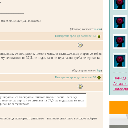
______________
 оние кои знаат да го живеат.
(Одговор на членот
mami
)
Непосредна врска до пораките: 51
уширавме, се масиравме, пиевме млеко и заспа...сега му мерев со тој за
му се симнала на 37,5..ке видамкако ке тера па ако треба вечер пак ке
(Одговор на членот
Еца
)
Непосредна врска до пораките: 52
Нови де
Активни 
Погледни
туширавме, се масиравме, пиевме млеко и заспа...сега му
а чело топломер, му се симнала на 37,5..ке видамкако ке тера
ер пак ке се тушираме
потреба од повторно туширање... ви посакувам што е можно побрзо