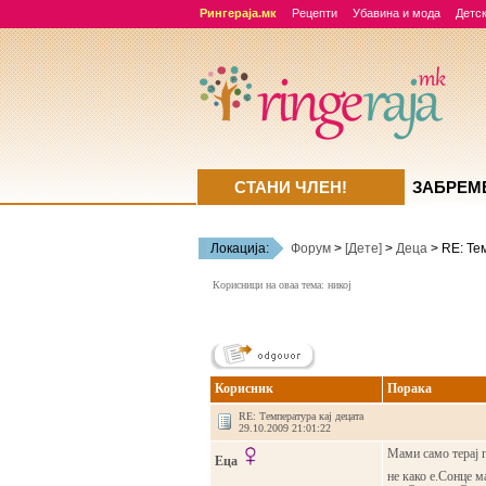
Рингераја.мк
Рецепти
Убавина и мода
Детск
СТАНИ ЧЛЕН!
ЗАБРЕМ
Локација:
Форум
>
[Дете]
>
Деца
> RE: Те
Корисници на оваа тема: никој
Корисник
Порака
RE: Температура кај децата
29.10.2009 21:01:22
Мами само терај г
Еца
не како е.Сонце м