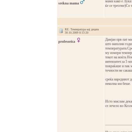
мами како е Лука?
srekna mama
ќе се тресеме)Со т
RE: Температура кај децата
30.10.2009 8:13:20
Дамјан прв пат ми
profesorica
што наполни годи
температурата.Ср
му измери темпера
текот на ноќта.Но
интензитет.за 5 м
повраќаше и пак м
течности не сакаш
среќа наредниот д
пеколна ми беше.
Исто мислам дека 
се лечело во Козле
_______________