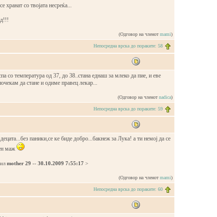
е хранат со твојата несреќа...
д!!!
(Одговор на членот
mami
)
Непосредна врска до пораките: 58
спа со температура од 37, до 38..стана еднаш за млеко да пие, и еве
почекам да стане и одиме правец лекар...
(Одговор на членот
nadica
)
Непосредна врска до пораките: 59
т децата...без паники,се ке биде добро...бакнеж за Лука! а ти немој да се
лен маж
дил
mother 29
--
30.10.2009 7:55:17
>
(Одговор на членот
mami
)
Непосредна врска до пораките: 60