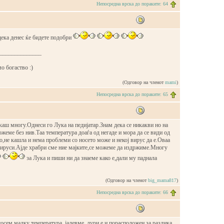
Непосредна врска до пораките: 64
дека денес ќе бидете подобри
______________
о богаство :)
(Одговор на членот
mami
)
Непосредна врска до пораките: 65
аш многу.Однеси го Лука на педијатар.Знам дека се никакви но на
ожеме без нив.Таа температура доаѓа од негаде и мора да се види од
,не кашла и нема проблеми со носето може и некој вирус да е.Оваа
вируси.Ајде храбри сме ние мајките,се можеме да издржиме.Многу
за Лука и пиши ни да знаеме како е,дали му паднала
(Одговор на членот
big_mama817
)
Непосредна врска до пораките: 66
 сосем малку температура, јадевме, дури е и порасположен за разлика