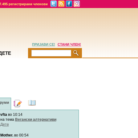
7.495 регистрирани членови
ПРИЈАВИ СЕ!
СТАНИ ЧЛЕН!
ДЕТЕ
руми
Дневници
Најнови
содржини
vfta
во 10:14
Хепинес
Автор:
Хепинес
на тема
Вегански алтернативи
Дете
Mother.
во 00:54
Мими