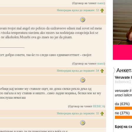
(Одговор на членот
mami
)
Непосредна врска до пораките: 53
kuvam tvojot mal angel sto pobrzo da ozdraveeve ednen mal sovet od mene
 visoka temperatura stavimu ako mozes na nodzinjata corapcinja koi se
o ne alkoholen.Mozebi ova go znaes no jas da pisam.
______________
сет добри совети, таа ќе го следи само еднинаесеттиот - својот.
(Одговор на членот
mami
)
Анкет
Непосредна врска до пораките: 54
Veruvate l
bebence1
Бебице,кај моиве му ставиле оцет, но дома свеки рекла дека од
veruvate li
о паѓала и му ставив и ништо...само ладни ноџиња, белки мм ке му
uroci islic
е послуша некогаш
da (
63%
)
(Одговор на членот
BEBICA
)
ne (
37%
)
Непосредна врска до пораките: 55
Број на с
ветувам и како да ти помогнам кога веќе се е