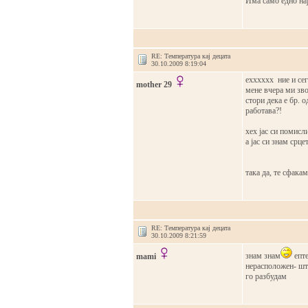
Има само едно нају
RE: Температура кај децата
30.10.2009 8:19:04
ехххххх ние и сег
mother 29
мене вчера ми зво
стори дека е бр. 
работава?!
хех јас си помисл
а јас си знам срце
така да, те сфакам
RE: Температура кај децата
30.10.2009 8:21:59
знам знам
епте
mami
нерасположен- што 
го разбудам