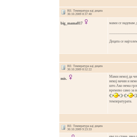
RE: Температура кај децата
30.10.2009 8:37:40
мами се надевам 
big_mama817
_______________
Децата се најголем
RE: Температура кај децата
30.10.2009 8:52:22
Мами немој да чек
mis.
некој начин и нем
што.Ако нема грло
времево само за 
температурата.
RE: Температура кај децата
30.10.2009 9:23:33
еве го стана, има