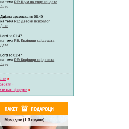
Автор:
Милен4е
на тема
RE: Шум на срце кај дете
Дете
Дијана арсовска
во 08:40
забава Бремените
Автор:
bobik
на тема
RE: Детски психолог
Дете
Lord
во 01:47
Цааци
Автор:
Цааци
на тема
RE: Крајници кај децата
Дете
Lord
во 01:47
Mimi
Автор:
Miimii
на тема
RE: Крајници кај децата
Дете
бати
Напиши свој дневник
дебати
Погледни ги сите дневници
 ги сите форуми