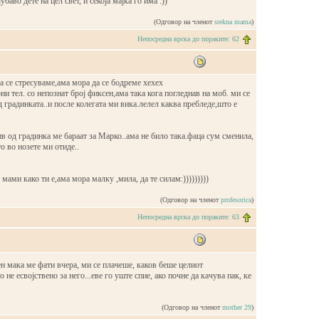
баво дете на цел свет, и секоја мајка го има :))
(Одговор на членот
srekna mama
)
Непосредна врска до пораките: 62
а се стресуваме,ама мора да се бодреме хехех
ни тел. со непознат број фиксен,ама така когa погледнав на моб. ми се
од градинката..и после колегата ми вика.лелел каква пребледе,што е
ив од градинка ме бараат за Марко..ама не било така.фаца сум сменила,
то во нозете ми отиде..
 мами како ти е,ама мора малку ,мила, да те силам:)))))))))
(Одговор на членот
profesorica
)
Непосредна врска до пораките: 63
н мака ме фати вчера, ми се плачеше, каков беше целиот
не есвојствено за него...еве го уште спие, ако почне да качува пак, ке
(Одговор на членот
mother 29
)