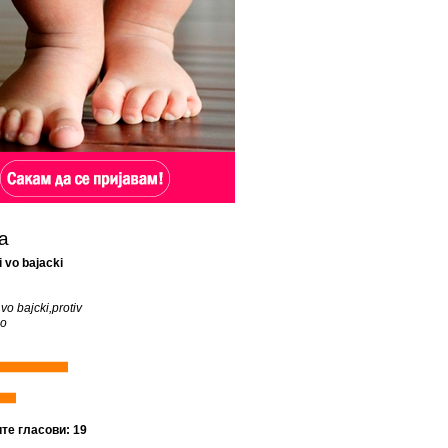
а
i vo bajacki
 vo bajcki,protiv
no
ите гласови: 19