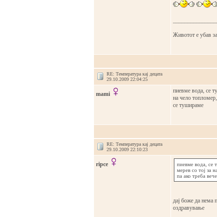
_______________
Животот е убав за
RE: Температура кај децата
29.10.2009 22:04:25
пиевме вода, се т
mami
на чело топломер, 
се тушираме
RE: Температура кај децата
29.10.2009 22:10:23
ripce
пиевме вода, се 
мерев со тој за н
па ако треба веч
дај боже да нема 
оздравување