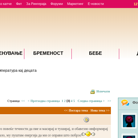
о катче
Фит
За Рингераја
Форуми
Маркетинг
Е-новости
12
ЕНУВАЊE
БРЕМЕНОСТ
БЕБЕ
мпература кај децата
Испечати
Страница:
<<
< Претходна страница
1
2
[3]
4
5
Следна страница >
>>
Фо
<< Постара тема
Нова тема >>
о повеќе течности да пие и масирај и туширај, и обавезно информирај
ало, му пуштам енергија да ми се оправи што побрзо