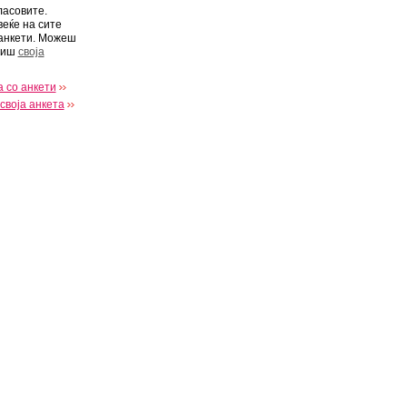
ласовите.
веќе на сите
анкети. Можеш
виш
своја
 со анкети
своја анкета