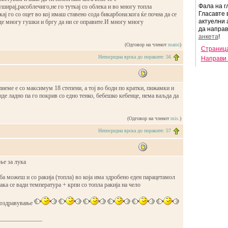
Фала на г
ширај,расоблечиго,не го туткај со облека и во многу топла
Гласавте 
ај го со оцет во кој имаш ставено сода бикарбона:кога ќе почна да се
актуелни 
де многу гушки и бргу да ни се оправите.И многу многу
да напра
анкета
!
(Одговор на членот
mami
)
Страница
Непосредна врска до пораките: 56
Направи 
пиеме е со максимум 18 степени, а тој во боди по кратки, пижамки и
иде ладно па го покрив со едно тенко, бебешко кебенце, нема ваљда да
(Одговор на членот
mis.
)
Непосредна врска до пораките: 57
ње за лука
ба можеш и со ракија (топла) во која има здробено еден парацетамол
ака се вади температура + крпи со топла ракија на чело
 оздравување
______________