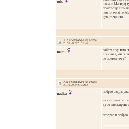
mis.
кажано.Масирај,ту
просторија.Измачк
пени мачкај го.Ај
супи,течности.
RE: Температура кај децата
29.10.2009 23:13:26
собата кеде што с
mami
вреќичка, ми се в
го претоплам а?
RE: Температура кај децата
29.10.2009 23:29:12
побрзо оздравува
nadica
ама ако има потре
да го измасираш т
поздрав и побрзо
_______________