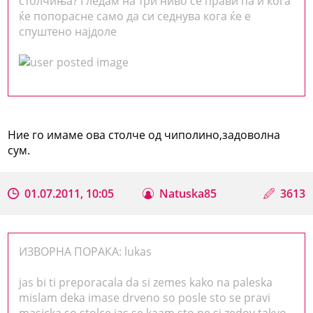
столчиња? Гледам на три ниво се прави па и кога
ќе попорасне само да си седнува кога ќе е
спуштено најдоле
Ние го имаме ова столче од чиполино,задоволна
сум.
01.07.2011, 10:05
Natuska85
3613
ИЗВОРНА ПОРАКА: lukas
jas bi ti preporacala da si zemes kako na paleska
mislam deka imase drveno so posle sto se pravi
masicka so stolce,jas se kaam sto ne si zedov takvo