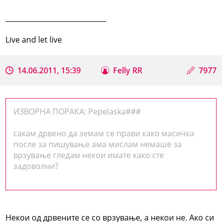
_____________________________
Live and let live
14.06.2011, 15:39
Felly RR
7977
ИЗВОРНА ПОРАКА: Pepelaska###
сакам дрвено да земам се прави како масичка
после за пишување ама мислам немаше за
врзување гледам некои имате како сте
задоволни?
Некои од дрвените се со врзување, а некои не. Ако си