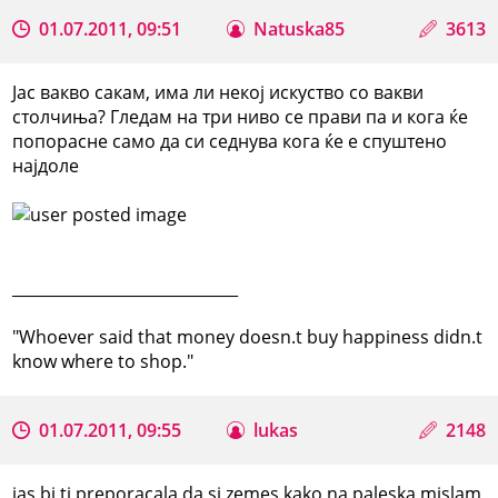
01.07.2011, 09:51
Natuska85
3613
Јас вакво сакам, има ли некој искуство со вакви
столчиња? Гледам на три ниво се прави па и кога ќе
попорасне само да си седнува кога ќе е спуштено
најдоле
_____________________________
"Whoever said that money doesn.t buy happiness didn.t
know where to shop."
01.07.2011, 09:55
lukas
2148
jas bi ti preporacala da si zemes kako na paleska mislam