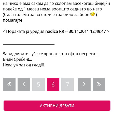
на чико е ама сакам да го склопам засекогаш бидејќи
повеќе од 1 месец нема воопшто седнато во него
(била голема за во столче тоа било за бебе
)
помагајте
< Поракaта ја уредил
nadica RR
--
30.11.2011 12:49:47
>
_____________________________
Завидливите луѓе се хранат со твојата несреќа...
Биди Среќен!...
Нека умрат од глад!!!
5
6
7
АКТИВНИ ДЕБАТИ