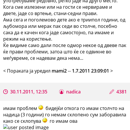
употребуваме редовно, ретко јаде на друго место.
Кога сме излезени или на гости се нервираме и
двете, јаде со вртење, стани-седни прави.
Ама сега и поголемово дете ако е триипол години, од
љубомора или мерак пак седи во столче, посебно
сака да е качен кога јаде самостојно, па имаме и
режим на користење.
Ќе видиме само дали после одмор некое од двеве пак
ќе прави проблеми, затоа што ќе се одвикне во
меѓувреме, се надевам дека нема...
< Поракaта ја уредил
mami2
--
1.7.2011 23:09:01
>
30.11.2011, 12:35
nadica
4381
имам проблем
бидејќи откога го имам столчто на
надица (3 години) го немам склопено сум заборавила
како се склопува
го имам ова