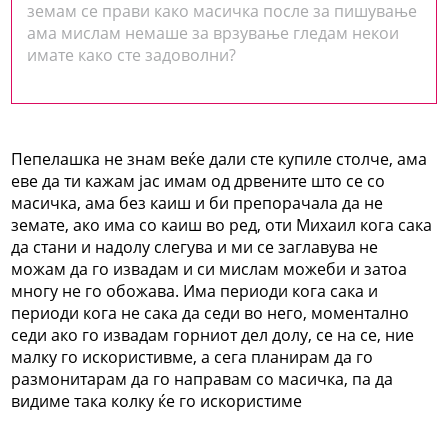
земам се прави како масичка после за пишување
ама мислам немаше за врзување гледам некои
имате како сте задоволни?
Пепелашка не знам веќе дали сте купиле столче, ама
еве да ти кажам јас имам од дрвените што се со
масичка, ама без каиш и би препорачала да не
земате, ако има со каиш во ред, оти Михаил кога сака
да стани и надолу слегува и ми се заглавува не
можам да го извадам и си мислам можеби и затоа
многу не го обожава. Има периоди кога сака и
периоди кога не сака да седи во него, моментално
седи ако го извадам горниот дел долу, се на се, ние
малку го искористивме, а сега планирам да го
размонитарам да го направам со масичка, па да
видиме така колку ќе го искористиме
_____________________________