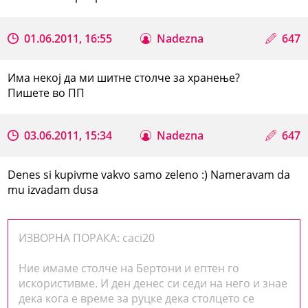
01.06.2011, 16:55
Nadezna
647
Има некој да ми шитне столче за хранење?
Пишете во ПП
03.06.2011, 15:34
Nadezna
647
Denes si kupivme vakvo samo zeleno :) Nameravam da
mu izvadam dusa
ИЗВОРНА ПОРАКА: caci20
Ние имаме столче на Бертони и ептен го
искористивме. И ден денес си седи на него и знае
дека кога е време за руцке дека столцето се