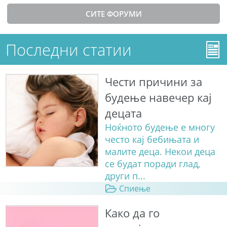
СИТЕ ФОРУМИ
Последни статии
Чести причини за
будење навечер кај
децата
Ноќното будење е многу
често кај бебињата и
малите деца. Некои деца
се будат поради глад,
други п...
Спиење
Како да го