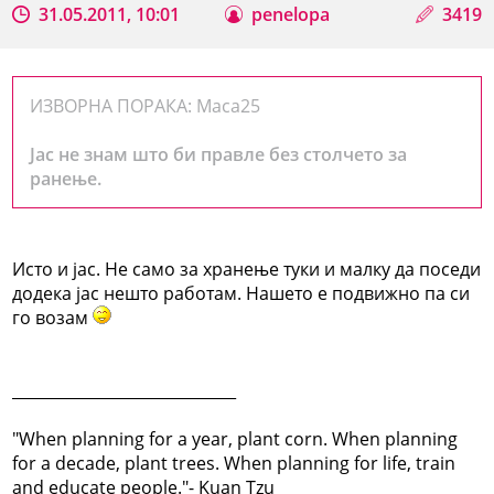
31.05.2011, 10:01
penelopa
3419
ИЗВОРНА ПОРАКА: Maca25
Јас не знам што би правле без столчето за
ранење.
Исто и јас. Не само за хранење туки и малку да поседи
додека јас нешто работам. Нашето е подвижно па си
го возам
_____________________________
"When planning for a year, plant corn. When planning
for a decade, plant trees. When planning for life, train
and educate people."- Kuan Tzu