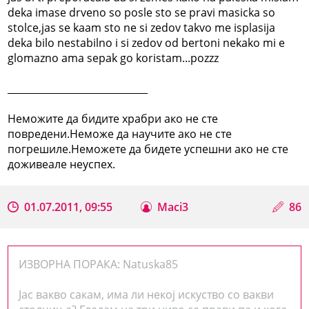
deka imase drveno so posle sto se pravi masicka so
stolce,jas se kaam sto ne si zedov takvo me isplasija
deka bilo nestabilno i si zedov od bertoni nekako mi e
glomazno ama sepak go koristam...pozzz
_____________________________
Неможите да бидите храбри ако не сте
повредени.Неможе да научите ако не сте
погрешиле.Неможете да бидете успешни ако не сте
доживеале неуспех.
01.07.2011, 09:55
Maci3
86
ИЗВОРНА ПОРАКА: Natuska85
Јас вакво сакам, има ли некој искуство со вакви