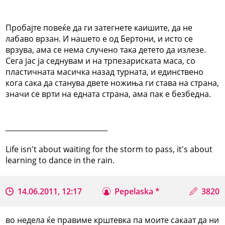
Пробајте повеќе да ги затегнете каишите, да не
лабаво врзан. И нашето е од Бертони, и исто се
врзува, ама се нема случено така детето да излезе.
Сега јас ја седнувам и на трпезариската маса, со
пластичната масичка назад турната, и единствено
кога сака да станува двете ножиња ги става на страна,
значи се врти на едната страна, ама пак е безбедна.
_____________________________
Life isn't about waiting for the storm to pass, it's about
learning to dance in the rain.
14.06.2011, 12:17
Pepelaska *
3820
во недела ќе правиме крштевка па моите сакаат да ни