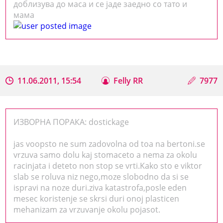
доблизува до маса и се јаде заедно со тато и
мама
11.06.2011, 15:54
Felly RR
7977
ИЗВОРНА ПОРАКА: dostickage
jas voopsto ne sum zadovolna od toa na bertoni.se
vrzuva samo dolu kaj stomaceto a nema za okolu
racinjata i deteto non stop se vrti.Kako sto e viktor
slab se roluva niz nego,moze slobodno da si se
ispravi na noze duri.ziva katastrofa,posle eden
mesec koristenje se skrsi duri onoj plasticen
mehanizam za vrzuvanje okolu pojasot.