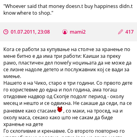
"Whoever said that money doesn.t buy happiness didn.t
know where to shop."
01.07.2011, 23:08
mami2
417
Кога се работи за купување на столче за хранење по
мене битно е да има три работи: Каиши за преку
рамо, пластичен дел помеѓу ноџињата да не може да
се лизне надоле детето и послужавник кој се вади за
миење.
Нашето е на Чико, старо е три години. Со првото дете
го користевме до една и пол година, ама тогаш
отидовме надвор од Скопје подолг период - околу
месец и нешто и се одвикна. Не сакаше да седи, па се
раневме како стасаме
, со маки, на тросед, на и
околу маса, секако како што не сакам да биде
хранење на дете
Го склопивме и кренавме. Со второто повторно го