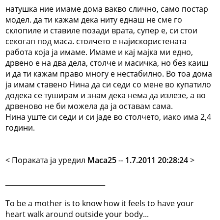
натушка ние имаме дома вакво слично, само постар
модел. да ти кажам дека ниту еднаш не сме го
склопиле и ставиле позади врата, супер е, си стои
секогап под маса. столчето е најискористената
работа која ја имаме. Имаме и кај мајка ми едно,
дрвено е на два дела, столче и масичка, но без каиш
и да ти кажам право многу е нестабилно. Во тоа дома
ја имам ставено Нина да си седи со мене во купатило
додека се туширам и знам дека нема да излезе, а во
дрвеново не би можела да ја оставам сама.
Нина уште си седи и си јаде во столчето, иако има 2,4
години.
< Поракaта ја уредил
Maca25
--
1.7.2011 20:28:24
>
_____________________________
To be a mother is to know how it feels to have your
heart walk around outside your body...