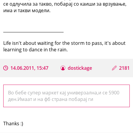
се одлучила за такво, побарај со каиши за врзување,
има и такви модели.
_____________________________
Life isn't about waiting for the storm to pass, it's about
learning to dance in the rain.
14.06.2011, 15:47
dostickage
2181
Во бебе супер маркет кај универзална,и се 5900
ден.Имаат и на фб страна побарај ги
Thanks :)