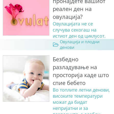
пронајдете вашиот
реален ден на
овулација?
Овулацијата не се
случува секогаш на
истиот ден од циклусот.
Овулација и плодни
денови
Безбедно
разладување на
просторија каде што
спие бебето
Во топлите летни денови,
високите температури
можат да бидат
непријатни и за