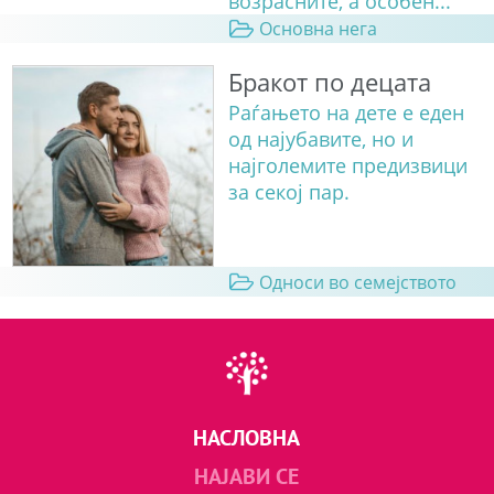
возрасните, а особен...
Основна нега
Бракот по децата
Раѓањето на дете е еден
од најубавите, но и
најголемите предизвици
за секој пар.
Односи во семејството
НАСЛОВНА
НАЈАВИ СЕ