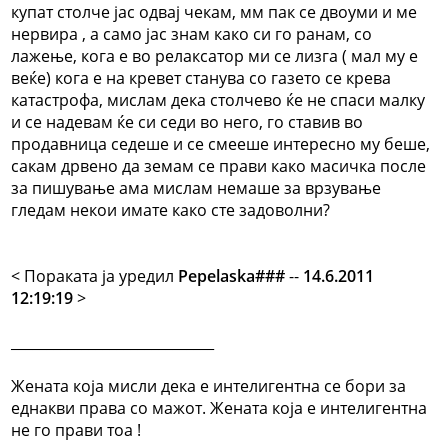
купат столче јас одвај чекам, мм пак се двоуми и ме
нервира , а само јас знам како си го ранам, со
лажење, кога е во релаксатор ми се лизга ( мал му е
веќе) кога е на кревет станува со газето се крева
катастрофа, мислам дека столчево ќе не спаси малку
и се надевам ќе си седи во него, го ставив во
продавница седеше и се смееше интересно му беше,
сакам дрвено да земам се прави како масичка после
за пишување ама мислам немаше за врзување
гледам некои имате како сте задоволни?
< Поракaта ја уредил
Pepelaska###
--
14.6.2011
12:19:19
>
_____________________________
Жената која мисли дека е интелигентна се бори за
еднакви права со мажот. Жената која е интелигентна
не го прави тоа !