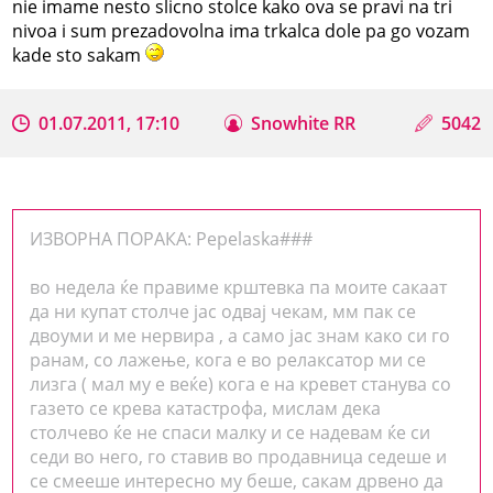
nie imame nesto slicno stolce kako ova se pravi na tri
nivoa i sum prezadovolna ima trkalca dole pa go vozam
kade sto sakam
01.07.2011, 17:10
Snowhite RR
5042
ИЗВОРНА ПОРАКА: Pepelaska###
во недела ќе правиме крштевка па моите сакаат
да ни купат столче јас одвај чекам, мм пак се
двоуми и ме нервира , а само јас знам како си го
ранам, со лажење, кога е во релаксатор ми се
лизга ( мал му е веќе) кога е на кревет станува со
газето се крева катастрофа, мислам дека
столчево ќе не спаси малку и се надевам ќе си
седи во него, го ставив во продавница седеше и
се смееше интересно му беше, сакам дрвено да