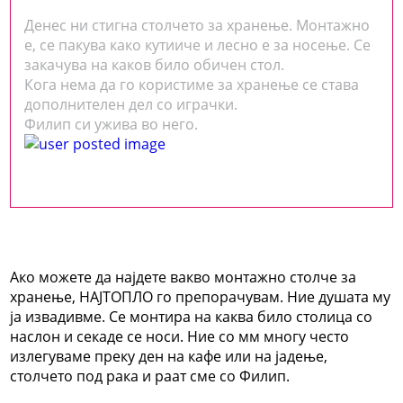
Денес ни стигна столчето за хранење. Монтажно
е, се пакува како кутииче и лесно е за носење. Се
закачува на каков било обичен стол.
Кога нема да го користиме за хранење се става
дополнителен дел со играчки.
Филип си ужива во него.
Ако можете да најдете вакво монтажно столче за
хранење, НАЈТОПЛО го препорачувам. Ние душата му
ја извадивме. Се монтира на каква било столица со
наслон и секаде се носи. Ние со мм многу често
излегуваме преку ден на кафе или на јадење,
столчето под рака и раат сме со Филип.