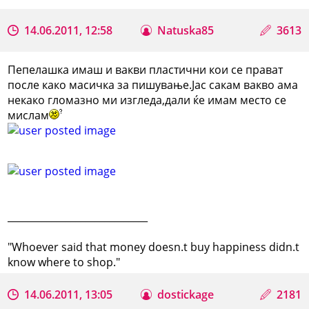
14.06.2011, 12:58
Natuska85
3613
Пепелашка имаш и вакви пластични кои се прават
после како масичка за пишување.Јас сакам вакво ама
некако гломазно ми изгледа,дали ќе имам место се
мислам
_____________________________
"Whoever said that money doesn.t buy happiness didn.t
know where to shop."
14.06.2011, 13:05
dostickage
2181