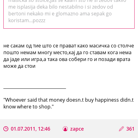
me isplasija deka bilo nestabilno i si zedov od
bertoni nekako mi e glomazno ama sepak go
koristam...pozzz
не сакам од тие што се прават како масичка со столче
пошто немам многу место,кај да го ставам кога нема
да јаде или игра,а така ова собери го и позади врата
може да стои
_____________________________
"Whoever said that money doesn.t buy happiness didn.t
know where to shop."
01.07.2011, 12:46
zapce
361