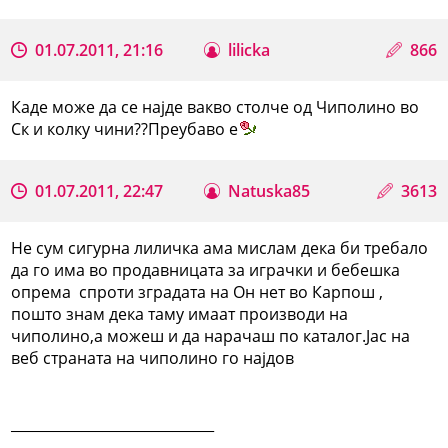
01.07.2011, 21:16
lilicka
866
Каде може да се најде вакво столче од Чиполино во
Ск и колку чини??Преубаво е
01.07.2011, 22:47
Natuska85
3613
Не сум сигурна лиличка ама мислам дека би требало
да го има во продавницата за играчки и бебешка
опрема спроти зградата на Он нет во Карпош ,
пошто знам дека таму имаат производи на
чиполино,а можеш и да нарачаш по каталог.Јас на
веб страната на чиполино го најдов
_____________________________