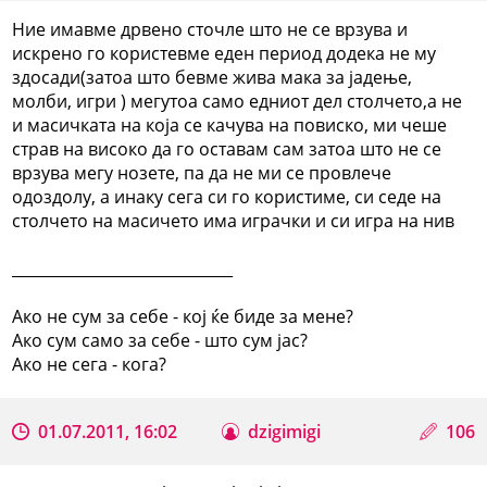
Ние имавме дрвено сточле што не се врзува и
искрено го користевме еден период додека не му
здосади(затоа што бевме жива мака за јадење,
молби, игри ) мегутоа само едниот дел столчето,а не
и масичката на која се качува на повиско, ми чеше
страв на високо да го оставам сам затоа што не се
врзува мегу нозете, па да не ми се провлече
одоздолу, а инаку сега си го користиме, си седе на
столчето на масичето има играчки и си игра на нив
_____________________________
Ако не сум за себе - кој ќе биде за мене?
Ако сум само за себе - што сум јас?
Ако не сега - кога?
01.07.2011, 16:02
dzigimigi
106