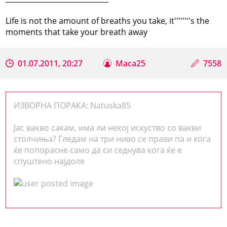
Life is not the amount of breaths you take, it''''''''s the
moments that take your breath away
01.07.2011, 20:27
Maca25
7558
ИЗВОРНА ПОРАКА: Natuska85
Јас вакво сакам, има ли некој искуство со вакви
столчиња? Гледам на три ниво се прави па и кога
ќе попорасне само да си седнува кога ќе е
спуштено најдоле