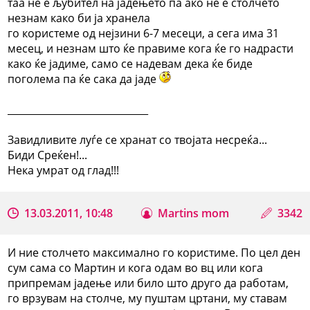
таа не е љубител на јадењето па ако не е столчето
незнам како би ја хранела
го користеме од нејзини 6-7 месеци, а сега има 31
месец, и незнам што ќе правиме кога ќе го надрасти
како ќе јадиме, само се надевам дека ќе биде
поголема па ќе сака да јаде
_____________________________
Завидливите луѓе се хранат со твојата несреќа...
Биди Среќен!...
Нека умрат од глад!!!
13.03.2011, 10:48
Martins mom
3342
И ние столчето максимално го користиме. По цел ден
сум сама со Мартин и кога одам во вц или кога
припремам јадење или било што друго да работам,
го врзувам на столче, му пуштам цртани, му ставам