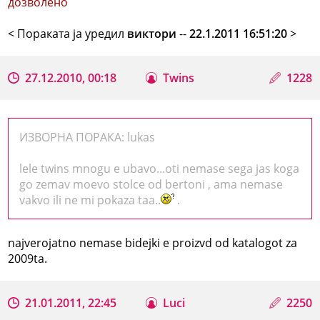
дозволено
< Поракaта ја уредил
виктори
--
22.1.2011 16:51:20
>
27.12.2010, 00:18
Twins
1228
ИЗВОРНА ПОРАКА: lukas
lele twins mnogu e ubavo...oti nemase sega jas koga
go zemav moevo stolce od bertoni , ama nemase
vakvo ili ne mi pokaza taa..
.
najverojatno nemase bidejki e proizvd od katalogot za
2009ta.
21.01.2011, 22:45
Luci
2250