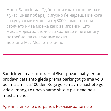
Ново, Sandric, да. Од бертони е како што пиша и
Лукас. Види побарај, сигурно ќе најдеш. Ние кога
го купувавме имаше и од 3000 само што под
столчето имаа мрежа како за играчки, што
мислам дека за столче за хранење и не е многу
потребно, па си зедовме вакво.
Бертони Mac Meal e поточно.
Sandric go ima istoto karshi Biser pozadi babycentar
prodavnicata shto gleda prema parkingot,go ima vo 3
boi mislam i e 2100 den.Koga go zemavme nasheto go
vidov i mnogu e ubavo samo shto e platneno ne e
mushameno.
Админ: линкот е отстранет. Рекламирање не е