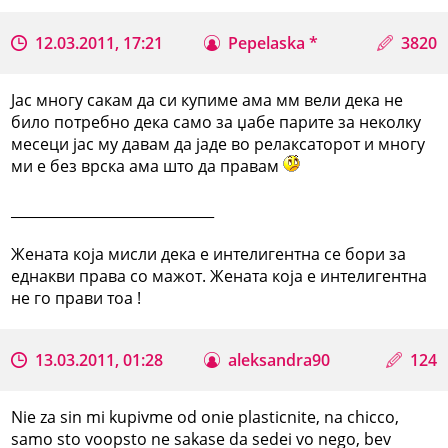
12.03.2011, 17:21
Pepelaska *
3820
Јас многу сакам да си купиме ама мм вели дека не
било потребно дека само за џабе парите за неколку
месеци јас му давам да јаде во релаксаторот и многу
ми е без врска ама што да правам
_____________________________
Жената која мисли дека е интелигентна се бори за
еднакви права со мажот. Жената која е интелигентна
не го прави тоа !
13.03.2011, 01:28
aleksandra90
124
Nie za sin mi kupivme od onie plasticnite, na chicco,
samo sto voopsto ne sakase da sedei vo nego, bev