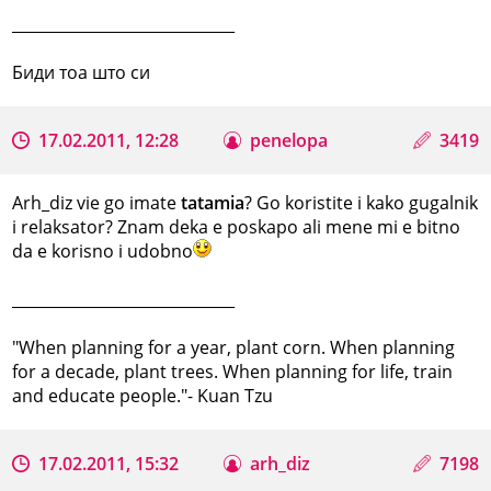
_____________________________
Биди тоа што си
17.02.2011, 12:28
penelopa
3419
Arh_diz vie go imate
tatamia
? Go koristite i kako gugalnik
i relaksator? Znam deka e poskapo ali mene mi e bitno
da e korisno i udobno
_____________________________
"When planning for a year, plant corn. When planning
for a decade, plant trees. When planning for life, train
and educate people."- Kuan Tzu
17.02.2011, 15:32
arh_diz
7198