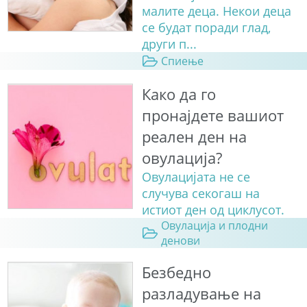
малите деца. Некои деца
се будат поради глад,
други п...
Спиење
Како да го
пронајдете вашиот
реален ден на
овулација?
Овулацијата не се
случува секогаш на
истиот ден од циклусот.
Овулација и плодни
денови
Безбедно
разладување на