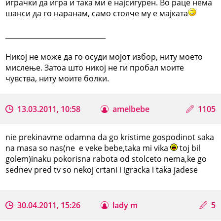
играчки да игра и така ми е најсигурен. Во раце нема
шанси да го наранам, само столче му е мајката
_____________________________
Никој не може да го осуди мојот избор, ниту моето
мислење. Затоа што никој не ги пробал моите
чувства, ниту моите болки.
13.03.2011, 10:58
amelbebe
1105
nie prekinavme odamna da go kristime gospodinot saka
na masa so nas(ne e veke bebe,taka mi vika
toj bil
golem)inaku pokorisna rabota od stolceto nema,ke go
sednev pred tv so nekoj crtani i igracka i taka jadese
30.04.2011, 15:26
lady m
5