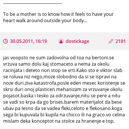
_____________________________
To be a mother is to know how it feels to have your
heart walk around outside your body...
30.05.2011, 16:19
dostickage
2181
jas voopsto ne sum zadovolna od toa na bertoni.se
vrzuva samo dolu kaj stomaceto a nema za okolu
racinjata i deteto non stop se vrti.Kako sto e viktor slab
se roluva niz nego,moze slobodno da si se ispravi na
noze duri.ziva katastrofa,posle eden mesec koristenje se
skrsi duri onoj plasticen mehanizam za vrzuvanje okolu
pojasot.baska i tesko za odrzuvanje,nitu se pere a nitu
se vadi so krpa da go brises.barem materijalot da bese
ubav pa lesno da se vadea fleki,celoto e flekosano.koga
sega bi kupuvala bi kupila na chicco ili na graco.vo celina
mislam deka konceptot na stolce za hranenje e top.