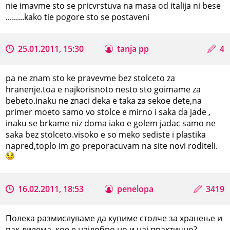
nie imavme sto se pricvrstuva na masa od italija ni bese
.........kako tie pogore sto se postaveni
25.01.2011, 15:30
tanja pp
4
pa ne znam sto ke pravevme bez stolceto za
hranenje.toa e najkorisnoto nesto sto goimame za
bebeto.inaku ne znaci deka e taka za sekoe dete,na
primer moeto samo vo stolce e mirno i saka da jade ,
inaku se brkame niz doma iako e golem jadac samo ne
saka bez stolceto.visoko e so meko sediste i plastika
napred,toplo im go preporacuvam na site novi roditeli.
16.02.2011, 18:53
penelopa
3419
Полека размислуваме да купиме столче за хранење и
пак дилема, кое е најдобро но и нај практично?