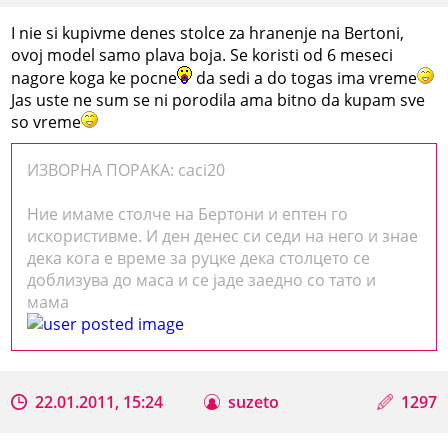
I nie si kupivme denes stolce za hranenje na Bertoni,
ovoj model samo plava boja. Se koristi od 6 meseci
nagore koga ke pocne
da sedi a do togas ima vreme
Jas uste ne sum se ni porodila ama bitno da kupam sve
so vreme
ИЗВОРНА ПОРАКА: caci20
Ние имаме столче на Бертони и ептен го
искористивме. И ден денес си седи на него и знае
дека кога е време за руцке дека столцето се
доблизува до маса и се јаде заедно со тато и
мама
22.01.2011, 15:24
suzeto
1297