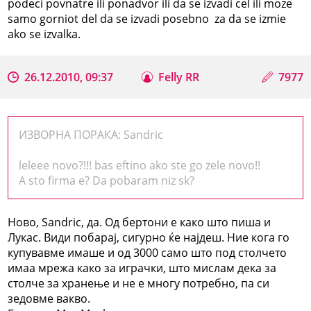
podeci povnatre ili ponadvor ili da se izvadi cel ili moze
samo gorniot del da se izvadi posebno za da se izmie
ako se izvalka.
26.12.2010, 09:37
Felly RR
7977
ИЗВОРНА ПОРАКА: Sandric
leleee novo?!!! bas eftino ako ste go zele novo!!
A sto firma e? Da pobaram niz sk?
Ново, Sandric, да. Од бертони е како што пиша и
Лукас. Види побарај, сигурно ќе најдеш. Ние кога го
купувавме имаше и од 3000 само што под столчето
имаа мрежа како за играчки, што мислам дека за
столче за хранење и не е многу потребно, па си
зедовме вакво.