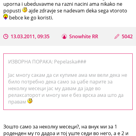
uporna i ubeduvavme na razni nacini ama nikako ne
popusti
ajde zdravje se nadevam deka sega vtoroto
bebce ke go koristi.
13.03.2011, 09:35
Snowhite RR
5042
ИЗВОРНА ПОРАКА: Pepelaska###
Јас многу сакам да си купиме ама мм вели дека не
било потребно дека само за џабе парите за
неколку месеци јас му давам да јаде во
релаксаторот и многу ми е без врска ама што да
правам
Зошто само за неколку месеци?, на внук ми за 1
роденден му го дадоа и тој уште седи во него, а е 2 и