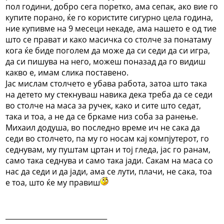
пол години, добро сега поретко, ама сепак, ако вие го
купите порано, ќе го користите сигурно цела година,
ние купивме на 9 месеци некаде, ама нашето е од тие
што се прават и како масичка со столче за понатаму
кога ќе биде поголем да може да си седи да си игра,
да си пишува на него, можеш поназад да го видиш
какво е, имам слика поставено.
Јас мислам столчето е убава работа, затоа што така
на детето му стекнуваш навика дека треба да се седи
во столче на маса за ручек, како и сите што седат,
така и тоа, а не да се бркаме низ соба за ранење.
Михаил додуша, во последно време ич не сака да
седи во столчето, па му го носам кај компјутерот, го
седнувам, му пуштам цртан и тој гледа, јас го ранам,
само така седнува и само така јади. Сакам на маса со
нас да седи и да јади, ама се лути, плачи, не сака, тоа
е тоа, што ќе му правиш
_____________________________