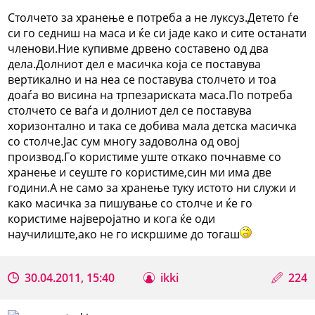
Столчето за хранење е потреба а не луксуз.Детето ѓе
си го седниш на маса и ќе си јаде како и сите останати
членови.Ние купивме дрвено составено од два
дела.Долниот дел е масичка која се поставува
вертикално и на неа се поставува столчето и тоа
доаѓа во висина на трпезариската маса.По потреба
столчето се ваѓа и долниот дел се поставува
хоризонтално и така се добива мала детска масичка
со столче.Јас сум многу задоволна од овој
производ.Го користиме уште откако почнавме со
хранење и сеуште го користиме,син ми има две
години.А не само за хранење туку истото ни служи и
како масичка за пишување со столче и ќе го
користиме најверојатно и кога ќе оди
научилиште,ако не го искршиме до тогаш
30.04.2011, 15:40
ikki
224