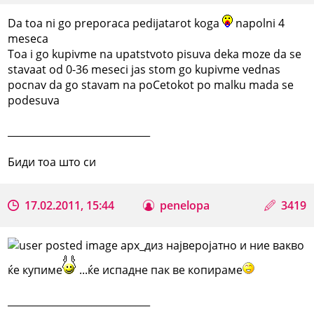
Da toa ni go preporaca pedijatarot koga
napolni 4
meseca
Toa i go kupivme na upatstvoto pisuva deka moze da se
stavaat od 0-36 meseci jas stom go kupivme vednas
pocnav da go stavam na poCetokot po malku mada se
podesuva
_____________________________
Биди тоа што си
17.02.2011, 15:44
penelopa
3419
арх_диз најверојатно и ние вакво
ќе купиме
...ќе испадне пак ве копираме
_____________________________