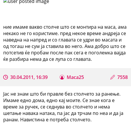
ние имаме вакво столче што се монтира на маса, ама
некако не го користиме. пред некое време андреја се
наведна на напред и со главата се удри во масата и
од тогаш не сум ја ставила во него. Ама добро што се
потсетив ќе пробам после пак сега е поголемка вајда
ќе разбира нема да се лупа со главата.
30.04.2011, 16:39
Maca25
7558
Јас не знам што би правле без столчето за ранење.
Имаме едно дома, едно кај моите. Се знае кога е
време за ручек, се седнува во столчето и нема
шетање навака натака, па јас да трчам по неа и да ја
ранам. Навистина е потреба столчето.