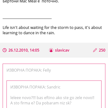
Бертони Mac Meal e поточно.
_____________________________
Life isn't about waiting for the storm to pass, it's about
learning to dance in the rain.
26.12.2010, 14:05
slavicav
250
ИЗВОРНА ПОРАКА: Felly
ИЗВОРНА ПОРАКА: Sandric
leleee novo?!!! bas eftino ako ste go zele novo!!
A sto firma e? Da pobaram niz sk?