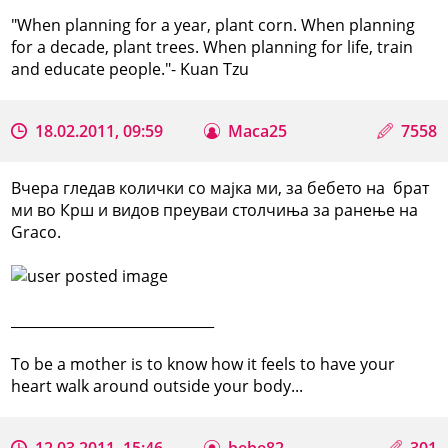
"When planning for a year, plant corn. When planning
for a decade, plant trees. When planning for life, train
and educate people."- Kuan Tzu
18.02.2011, 09:59
Maca25
7558
Вчера гледав колички со мајка ми, за бебето на брат
ми во Крш и видов преуваи столчиња за ранење на
Graco.
_____________________________
To be a mother is to know how it feels to have your
heart walk around outside your body...
12.03.2011, 15:46
bebe82
301