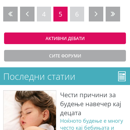
4
5
6
АКТИВНИ ДЕБАТИ
СИТЕ ФОРУМИ
Последни статии
Чести причини за
будење навечер кај
децата
Ноќното будење е многу
често кај бебињата и