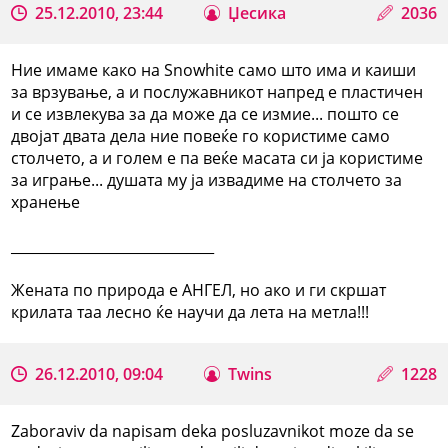
25.12.2010, 23:44
Џесика
2036
Ние имаме како на Snowhite само што има и каиши
за врзување, а и послужавникот напред е пластичен
и се извлекува за да може да се измие... пошто се
двојат двата дела ние повеќе го користиме само
столчето, а и голем е па веќе масата си ја користиме
за играње... душата му ја извадиме на столчето за
хранење
_____________________________
Жената по природа е АНГЕЛ, но ако и ги скршат
крилата таа лесно ќе научи да лета на метла!!!
26.12.2010, 09:04
Twins
1228
Zaboraviv da napisam deka posluzavnikot moze da se