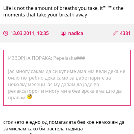
Life is not the amount of breaths you take, it''''''''s the
moments that take your breath away
13.03.2011, 10:35
nadica
4381
ИЗВОРНА ПОРАКА: Pepelaska###
Јас многу сакам да си купиме ама мм вели дека не
било потребно дека само за џабе парите за
неколку месеци јас му давам да јаде во
релаксаторот и многу ми е без врска ама што да
правам
столчето е едно од помагалата без кое неможам да
замислам како би растела надица