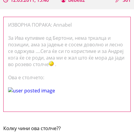
ИЗВОРНА ПОРАКА: Annabel
За Ива купивме од Бертони, нема тркалца и
позиции, ама за јадење е сосем доволно и лесно
се одржува ....Сега ќе си го користиме и за Андреј
кога ќе се роди, ама ми е жал што ќе мора да јади
во розево столче
.
Ова е столчето:
Колку чини ова столче??