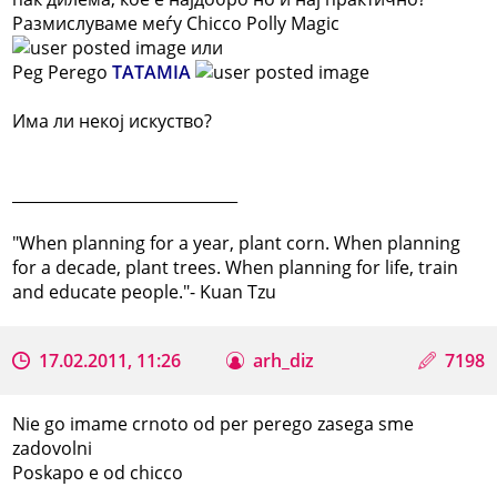
Размислуваме меѓу Chicco Polly Magic
или
Peg Perego
TATAMIA
Има ли некој искуство?
_____________________________
"When planning for a year, plant corn. When planning
for a decade, plant trees. When planning for life, train
and educate people."- Kuan Tzu
17.02.2011, 11:26
arh_diz
7198
Nie go imame crnoto od per perego zasega sme
zadovolni
Poskapo e od chicco