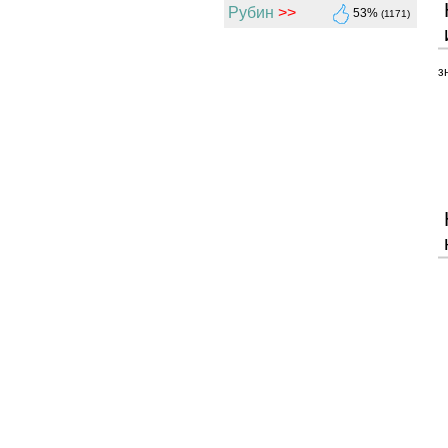
Рубин
>>
53%
(1171)
з