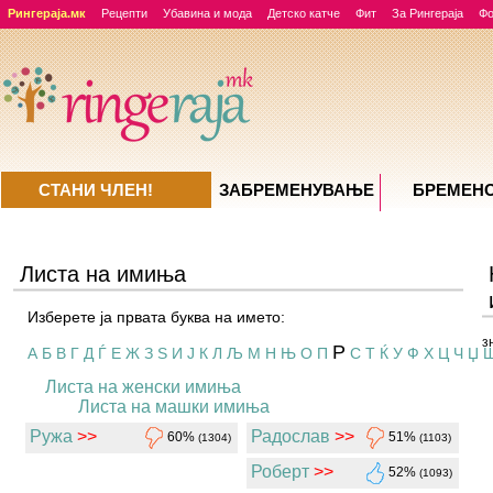
Рингераја.мк
Рецепти
Убавина и мода
Детско катче
Фит
За Рингераја
Ф
СТАНИ ЧЛЕН!
ЗАБРЕМЕНУВАЊE
БРЕМЕН
Листа на имиња
Изберете ја првата буква на името:
з
Р
А
Б
В
Г
Д
Ѓ
Е
Ж
З
Ѕ
И
Ј
К
Л
Љ
М
Н
Њ
О
П
С
Т
Ќ
У
Ф
Х
Ц
Ч
Џ
Листа на женски имиња
Листа на машки имиња
Ружа
>>
Радослав
>>
60%
51%
(1304)
(1103)
Роберт
>>
52%
(1093)