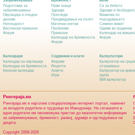
Забременување
Бременост
Бебе
Подготовка за
Први знаци
Се за бебето
забременување
Здравје
Здравје и безбеднос
Овулација и плодни
Прегледи
Мамичка по
денови
Предвидување на полот
породувањето
Неплодност
Матични клетки
Семеен живот
Вистински приказни
Проблеми
Одиме во градинка
Форум
Приказни
Календар на вакцин
Календар на бременоста
Форум
Форум
Календари
Содржини и алати
Калкулатори
Календар на овулација
Форуми
Калкулатор на срце
Календар на бременоста
Рецепти
отчукувања
Кинески календар
Анкети
Калкулатор на крвни
Игри
групи
BMI калкулатор
Рингераја.мк
Рингераја.мк е најголем специјализиран интернет портал, наменет
С
за младите родители и трудници во Македонија. На сегашните и
И
идни родители им овозможува пристап до квалитетни информации
Х
за забременување, бременост, развој, здравје и одгледување на
Б
децата.
С
Copyright 2009-2026