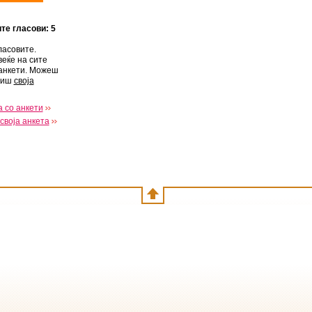
ите гласови: 5
ласовите.
веќе на сите
анкети. Можеш
виш
своја
 со анкети
своја анкета