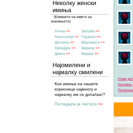
Неколку женски
имиња
(Кликнете на името за
значењето)
Атина
>>
Загорка
>>
Анастасија
>>
Гордана
>>
Деспина
>>
Маргарита
>>
Орхидеја
>>
Марина
>>
Дивна
>>
Марија
>>
Најомилени и
најмалку омилени
имиња
Нови де
Кои имиња на нашите
Активни 
корисници најмногу и
Погледни
најмалку им се допаѓаат?
Погледајте ја листата
>>