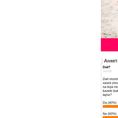
Анкет
Dali?
Jana9
Dali mozet
vasiot zivo
na koja mo
kazete buk
tajna?
Da (
40%
)
Ne (
60%
)