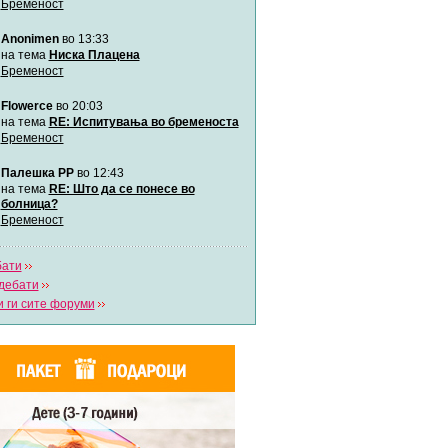
Бременост
забава Бремените
Anonimen
во 13:33
Автор:
bobik
на тема
Ниска Плацена
Бременост
Цааци
Flowerce
во 20:03
Автор:
Цааци
на тема
RE: Испитувања во бременоста
Бременост
Mimi
Палешка РР
во 12:43
Автор:
Miimii
на тема
RE: Што да се понесе во
болница?
Бременост
Напиши свој дневник
Погледни ги сите дневници
бати
дебати
 ги сите форуми