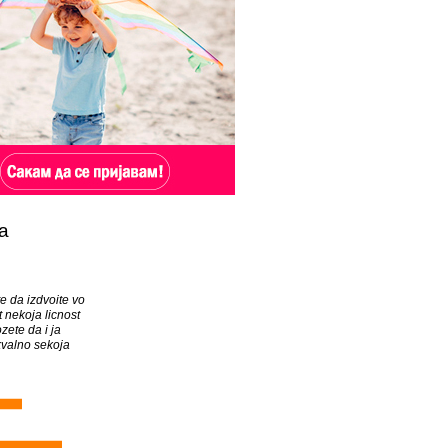
а
e da izdvoite vo
t nekoja licnost
zete da i ja
valno sekoja