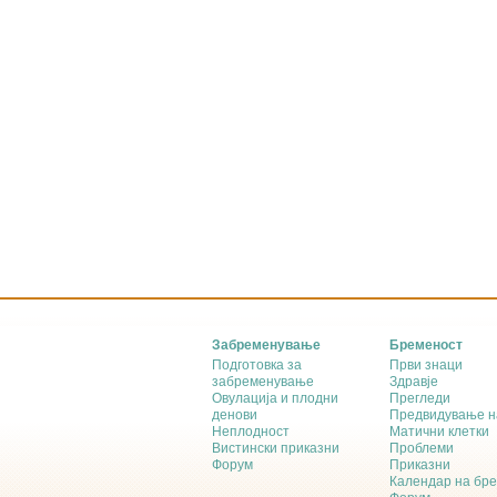
Забременување
Бременост
Подготовка за
Први знаци
забременување
Здравје
Овулација и плодни
Прегледи
денови
Предвидување н
Неплодност
Матични клетки
Вистински приказни
Проблеми
Форум
Приказни
Календар на бр