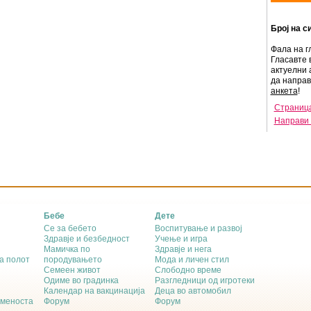
Број на с
Фала на г
Гласавте 
актуелни 
да напра
анкета
!
Страница
Направи 
Бебе
Дете
Се за бебето
Воспитување и развој
Здравје и безбедност
Учење и игра
Мамичка по
Здравје и нега
а полот
породувањето
Мода и личен стил
Семеен живот
Слободно време
Одиме во градинка
Разгледници од игротеки
Календар на вакцинација
Деца во автомобил
еменоста
Форум
Форум