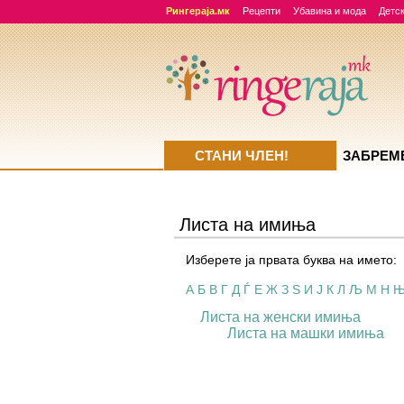
Рингераја.мк
Рецепти
Убавина и мода
Детск
СТАНИ ЧЛЕН!
ЗАБРЕМ
Листа на имиња
Изберете ја првата буква на името:
А
Б
В
Г
Д
Ѓ
Е
Ж
З
Ѕ
И
Ј
К
Л
Љ
М
Н
Листа на женски имиња
Листа на машки имиња