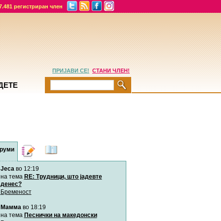
7.481 регистриран член
ПРИЈАВИ СЕ!
СТАНИ ЧЛЕН!
ДЕТЕ
руми
Дневници
Најнови
содржини
Jeca
во 12:19
Хепинес
Автор:
Хепинес
на тема
RE: Трудници, што јадевте
денес?
Бременост
Мими
Мамма
во 18:19
Автор:
Милен4е
на тема
Песнички на македонски