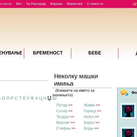
о катче
Фит
За Рингераја
Форуми
Маркетинг
Е-новости
12
ЕНУВАЊE
БРЕМЕНОСТ
БЕБЕ
Неколку машки
имиња
(Кликнете на името за
Фо
значењето)
Џ
Њ
О
П
Р
С
Т
Ќ
У
Ф
Х
Ц
Ч
Ш
Петар
>>
Живко
>>
Сотир
>>
Горазд
>>
Теодор
>>
Анѓел
>>
Мартин
>>
Кирил
>>
Стефан
>>
Бојан
>>