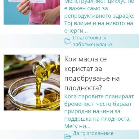
Менструалниот циклус не
е важен само за
репродуктивното здравје.
Тој влијае и на нивото на
енерги...
Подготовка за
забременување
Кои масла се
користат за
подобрување на
плодноста?
Кога паровите планираат
бременост, често бараат
природни начини за
поддршка на плодноста.
Меѓу ни...
Да го зголемиме