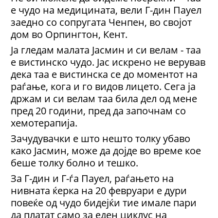
е чудо на медицината, вели Г-дин Пауел
заедно со сопругата Ченпен, во својот
дом во Орпингтон, Кент.
Ја гледам малата Јасмин и си велам - таа
е вистинско чудо. Јас искрено не верував
дека таа е вистинска се до моментот на
раѓање, кога и го видов лицето. Сега ја
држам и си велам таа била дел од мене
пред 20 години, пред да започнам со
хемотерапија.
Зачудувачки е што нешто толку убаво
како Јасмин, може да дојде во време кое
беше толку болно и тешко.
За Г-дин и Г-ѓа Пауел, раѓањето на
нивната ќерка на 20 февруари е дури
повеќе од чудо бидејќи тие имале пари
да платат само за еден циклус на