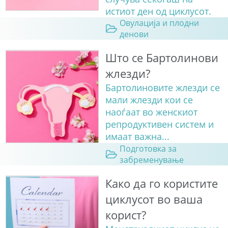
истиот ден од циклусот.
Овулација и плодни
денови
Што се Бартолинови
жлезди?
Бартолиновите жлезди се
мали жлезди кои се
наоѓаат во женскиот
репродуктивен систем и
имаат важна...
Подготовка за
забременување
Како да го користите
циклусот во ваша
корист?