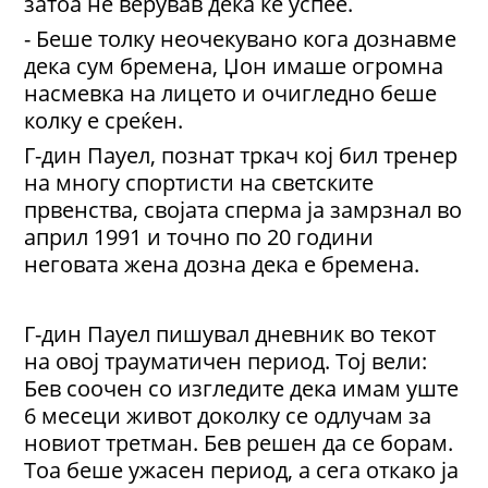
затоа не верував дека ќе успее.
- Беше толку неочекувано кога дознавме
дека сум бремена, Џон имаше огромна
насмевка на лицето и очигледно беше
колку е среќен.
Г-дин Пауел, познат тркач кој бил тренер
на многу спортисти на светските
првенства, својата сперма ја замрзнал во
април 1991 и точно по 20 години
неговата жена дозна дека е бремена.
Г-дин Пауел пишувал дневник во текот
на овој трауматичен период. Тој вели:
Бев соочен со изгледите дека имам уште
6 месеци живот доколку се одлучам за
новиот третман. Бев решен да се борам.
Тоа беше ужасен период, а сега откако ја