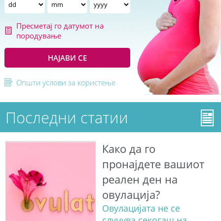
Пресметај го датумот на
породување
НАЈАВИ СЕ
Општи услови за користење
Последни статии
Како да го
пронајдете вашиот
реален ден на
овулација?
Овулацијата не се
случува секогаш на