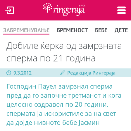
ЗАБРЕМЕНУВАЊЕ
БРЕМЕНОСТ
БЕБЕ
ДЕТЕ
Добиле ќерка од замрзната
сперма по 21 година
9.3.2012
Редакција Рингераја
Господин Пауел замрзнал сперма
пред да го започне третманот и кога
целосно оздравел по 20 години,
спермата ја искористиле за на свет
да дојде нивното бебе Јасмин