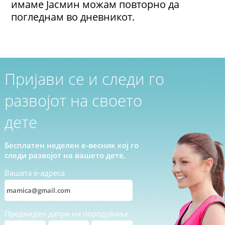
имаме Јасмин можам повторно да
погледнам во дневникот.
Пријави се и следи го
развојот на своето
дете
Бесплатен неделен е-весник кој го
следи развојот на вашето дете.
Вашата е-адреса
Предвиден датум на породување