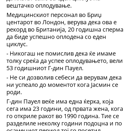
вештачко оплодување.
Медицинскиот персонал во Бриџ
центарот во Лондон, верува дека ова е
рекорд во Британија, 20 годишна сперма
да биде успешно оплодена со еден
циклус.
- Никогаш не помислив дека ќе имаме
толку среќа да успее оплодувањето, вели
53 годишниот Г-дин Пауел.
- Не си дозволив себеси да верувам дека
ни успеало до моментот кога Јасмин се
роди.
Г-дин Пауел веќе има една ќерка, која
сега има 23 години, од првата жена, кога
го откриле ракот во 1990 година. Тие се
разделиле неколку години подоцна и по
осамениот период тој го посетил