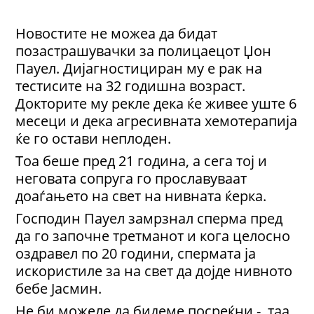
Новостите не можеа да бидат
позастрашувачки за полицаецот Џон
Пауел. Дијагностициран му е рак на
тестисите на 32 годишна возраст.
Докторите му рекле дека ќе живее уште 6
месеци и дека агресивната хемотерапија
ќе го остави неплоден.
Тоа беше пред 21 година, а сега тој и
неговата сопруга го прославуваат
доаѓањето на свет на нивната ќерка.
Господин Пауел замрзнал сперма пред
да го започне третманот и кога целосно
оздравел по 20 години, спермата ја
искористиле за на свет да дојде нивното
бебе Јасмин.
Не би можеле да бидеме посреќни - таа