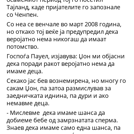
Тајланд, каде пријателите го запознале
со Ченпен.
Со неа се венчале во март 2008 година,
но откако тој веќе ја предупредил дека
веројатно нема никогаш да имаат
потомство.
Госпоѓа Пауел, изјавува: Џон ми објасни
дека поради ракот веројатно нема да
имаме деца.
Секако јас бев вознемирена, но многу го
сакам Џон, па затоа размислував за
заедничката иднина, па дури и ако
немавме деца.
- Мислевме дека имаме шанса да
добиеме бебе од замрзнатата сперма.
Знаев дека имаме само една шанса, па