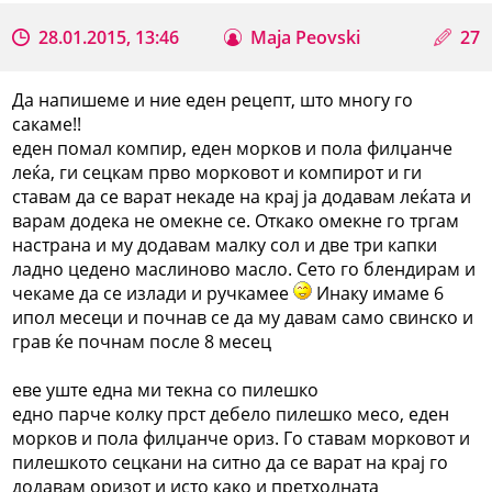
28.01.2015, 13:46
Maja Peovski
27
Да напишеме и ние еден рецепт, што многу го
сакаме!!
еден помал компир, еден морков и пола филџанче
леќа, ги сецкам прво морковот и компирот и ги
ставам да се варат некаде на крај ја додавам леќата и
варам додека не омекне се. Откако омекне го тргам
настрана и му додавам малку сол и две три капки
ладно цедено маслиново масло. Сето го блендирам и
чекаме да се излади и ручкамее
Инаку имаме 6
ипол месеци и почнав се да му давам само свинско и
грав ќе почнам после 8 месец
еве уште една ми текна со пилешко
едно парче колку прст дебело пилешко месо, еден
морков и пола филџанче ориз. Го ставам морковот и
пилешкото сецкани на ситно да се варат на крај го
додавам оризот и исто како и претходната