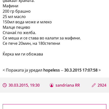
џвакаат храната.
Мафини
200 гр брашно
25 мл масло
150мл вода може и млеко
Малце пециво
Спанаќ по желба.
Се меша и се става во калапи за мафини.
Се пече 20мин, на 180степени
Ќерка ми ги обожава
< Поракaта ја уредил
hopeless
--
30.3.2015 17:07:58
>
30.03.2015, 19:30
sandriana RR
2924