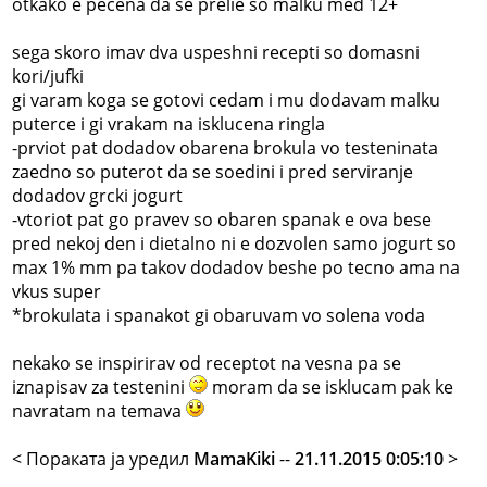
otkako e pecena da se prelie so malku med 12+
sega skoro imav dva uspeshni recepti so domasni
kori/jufki
gi varam koga se gotovi cedam i mu dodavam malku
puterce i gi vrakam na isklucena ringla
-prviot pat dodadov obarena brokula vo testeninata
zaedno so puterot da se soedini i pred serviranje
dodadov grcki jogurt
-vtoriot pat go pravev so obaren spanak e ova bese
pred nekoj den i dietalno ni e dozvolen samo jogurt so
max 1% mm pa takov dodadov beshe po tecno ama na
vkus super
*brokulata i spanakot gi obaruvam vo solena voda
nekako se inspirirav od receptot na vesna pa se
iznapisav za testenini
moram da se isklucam pak ke
navratam na temava
< Поракaта ја уредил
MamaKiki
--
21.11.2015 0:05:10
>