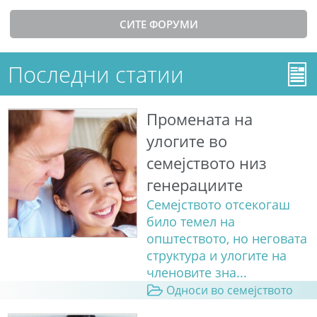
СИТЕ ФОРУМИ
Последни статии
Промената на
улогите во
семејството низ
генерациите
Семејството отсекогаш
било темел на
општеството, но неговата
структура и улогите на
членовите зна...
Односи во семејството