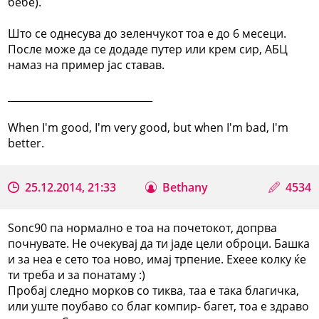
бебе).
Што се однесува до зеленчукот тоа е до 6 месеци.
После може да се додаде путер или крем сир, АБЦ
намаз на пример јас ставав.
_____________________________
When I'm good, I'm very good, but when I'm bad, I'm
better.
25.12.2014, 21:33
Bethany
4534
Sonc90 па нормално е тоа на почетокот, допрва
почнувате. Не очекувај да ти јаде цели оброци. Башка
и за неа е сето тоа ново, имај трпение. Ехеее колку ќе
ти треба и за понатаму :)
Пробај следно морков со тиква, таа е така благичка,
или уште поубаво со благ компир- багет, тоа е здраво