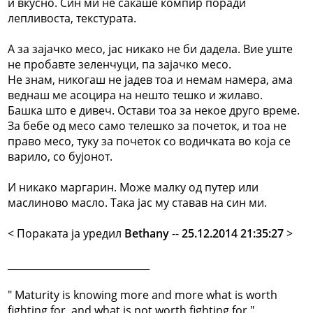
и вкусно. Син ми не сакаше компир поради
лепливоста, текстурата.
А за зајачко месо, јас никако не би дадела. Вие уште
не пробавте зеленчуци, па зајачко месо.
Не знам, никогаш не јадев тоа и немам намера, ама
веднаш ме асоцира на нешто тешко и жилаво.
Башка што е дивеч. Остави тоа за некое друго време.
За бебе од месо само телешко за почеток, и тоа не
право месо, туку за почеток со водичката во која се
варило, со бујонот.
И никако маргарин. Може малку од путер или
маслиново масло. Така јас му ставав на син ми.
< Поракaта ја уредил
Bethany
--
25.12.2014 21:35:27
>
_____________________________
" Maturity is knowing more and more what is worth
fighting for, and what is not worth fighting for."