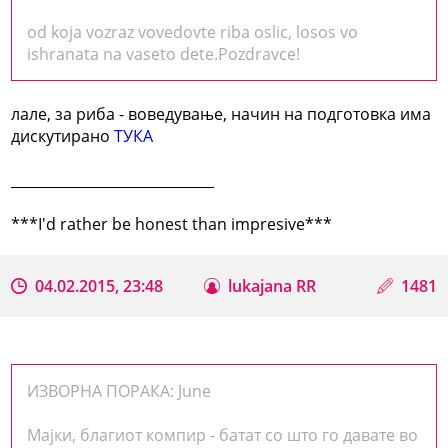
od koja vozraz vovedovte riba oslic, losos vo
ishranata na vaseto dete.Pozdravce!
лале, за риба - воведување, начин на подготовка има
дискутирано
ТУКА
_____________________________
***I'd rather be honest than impresive***
04.02.2015, 23:48
lukajana RR
1481
ИЗВОРНА ПОРАКА: June
Мајки, благиот компир - батат со што го давате во