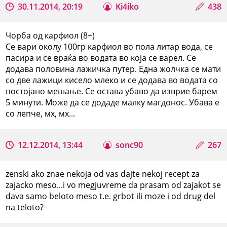
30.11.2014, 20:19
Ki4iko
438
Чорба од карфиол (8+)
Се вари околу 100гр карфиол во пола литар вода, се
пасира и се враќа во водата во која се варел. Се
додава половина лажичка путер. Една жолчка се мати
со две лажици кисело млеко и се додава во водата со
постојано мешање. Се остава убаво да изврие барем
5 минути. Може да се додаде малку магдонос. Убава е
со лепче, мх, мх...
12.12.2014, 13:44
sonc90
267
zenski ako znae nekoja od vas dajte nekoj recept za
zajacko meso...i vo megjuvreme da prasam od zajakot se
dava samo beloto meso t.e. grbot ili moze i od drug del
na teloto?