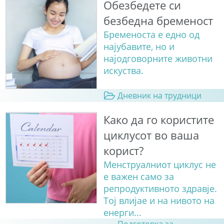
Обезбедете си
безбедна бременост
Бременоста е едно од
најубавите, но и
најодговорните животни
искуства.
Дневник на трудници
Како да го користите
циклусот во ваша
корист?
Менструалниот циклус не
е важен само за
репродуктивното здравје.
Тој влијае и на нивото на
енерги...