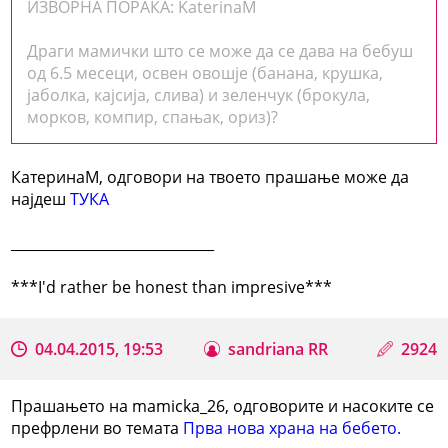
ИЗВОРНА ПОРАКА: KaterinaM
Драги мамички што се може да се дава на бебуш
од 6.5 месеци, освен овошје (банана, крушка,
јаболка, кајсија, слива) и зеленчук (брокула,
морков, компир, спањак, ориз)?
КатеринаМ, одговори на твоето прашање може да
најдеш
ТУКА
_____________________________
***I'd rather be honest than impresive***
04.04.2015, 19:53
sandriana RR
2924
Прашањето на mamicka_26, одговорите и насоките се
префрлени во темата
Прва нова храна на бебето.