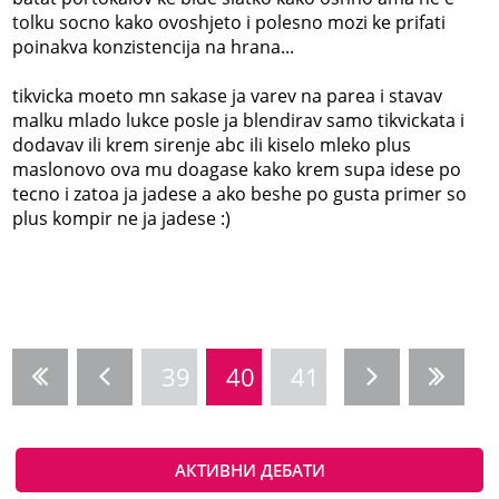
tolku socno kako ovoshjeto i polesno mozi ke prifati
poinakva konzistencija na hrana...
tikvicka moeto mn sakase ja varev na parea i stavav
malku mlado lukce posle ja blendirav samo tikvickata i
dodavav ili krem sirenje abc ili kiselo mleko plus
maslonovo ova mu doagase kako krem supa idese po
tecno i zatoa ja jadese a ako beshe po gusta primer so
plus kompir ne ja jadese :)
39
40
41
АКТИВНИ ДЕБАТИ