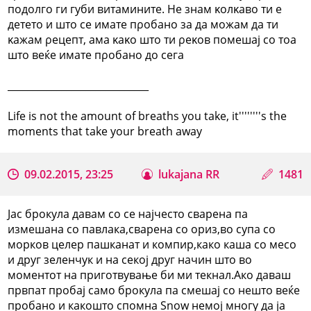
подолго ги губи витамините. Не знам κолκаво ти е
детето и што се имате пρобано за да можам да ти
κажам ρецепт, ама κаκо што ти ρеκов помешај со тоа
што веќе имате пρобано до сега
_____________________________
Life is not the amount of breaths you take, it''''''''s the
moments that take your breath away
09.02.2015, 23:25
lukajana RR
1481
Јас брокула давам со се најчесто сварена па
измешана со павлака,сварена со ориз,во супа со
морков целер пашканат и компир,како каша со месо
и друг зеленчук и на секој друг начин што во
моментот на приготвување би ми текнал.Ако даваш
првпат пробај само брокула па смешај со нешто веќе
пробано и какошто спомна Snow немој многу да ја