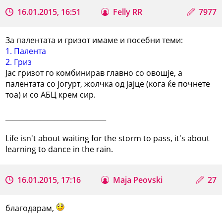
16.01.2015, 16:51
Felly RR
7977
За палентата и гризот имаме и посебни теми:
1. Палента
2. Гриз
Јас гризот го комбинирав главно со овошје, а
палентата со јогурт, жолчка од јајце (кога ќе почнете
тоа) и со АБЦ крем сир.
_____________________________
Life isn't about waiting for the storm to pass, it's about
learning to dance in the rain.
16.01.2015, 17:16
Maja Peovski
27
благодарам,