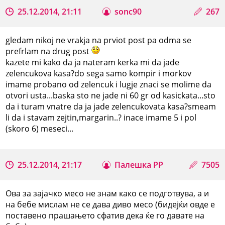
25.12.2014, 21:11
sonc90
267
gledam nikoj ne vrakja na prviot post pa odma se
prefrlam na drug post
kazete mi kako da ja nateram kerka mi da jade
zelencukova kasa?do sega samo kompir i morkov
imame probano od zelencuk i lugje znaci se molime da
otvori usta...baska sto ne jade ni 60 gr od kasickata...sto
da i turam vnatre da ja jade zelencukovata kasa?smeam
li da i stavam zejtin,margarin..? inace imame 5 i pol
(skoro 6) meseci...
25.12.2014, 21:17
Палешка РР
7505
Ова за зајачко месо не знам како се подготвува, а и
на бебе мислам не се дава диво месо (бидејќи овде е
поставено прашањето сфатив дека ќе го давате на