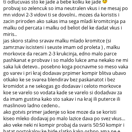
ti odlucuvas sto ke jade a bebe kolku ke jade
probvaj so zelencuk so ima neutralen vkus i ne mesaj po
mn vidovi 2-3 vidovi ti se dovolni.. mozes da koristis i
zacin priroden ako sakas ima sega mladi kromitcinja pa
malku od percata i malku od beliot del ke dadat vkus i
miris..
jas skoro stalno sravav malku mlado kromitce (si
zamrznav iscisteni i seuste imam od proleta ) , malku
morkovce da recam 2-3 krukcinja, edno malo parce
pashkanat e probvav i so maldo lukce ama nekako ne mi
saka luk detevo.. posebno koga pocnavme so meso vaka
go varev i pri kraj dodavav prpimer kompir blitva ubavo
otkako ke se svarea blendirav bez paskanatot i bez
kromidot a ne sekogas go dodavav i celoto morkovce
koe se varelo so vodata kade se varelo si dodadvav za
da imam gustina kako sto sakav i na kraj ili puterce ili
maslinovo ladno cedeno..
ako gotvis primer jadenje so koe moze da se koristi
kiseo mleko dodavaj po malo lazice dava po svez vkus...
ako veke neki ni kompir probaj da svaris 50:50 kompir i
batat portokalov ke bide slatko kako oshno ama ne e