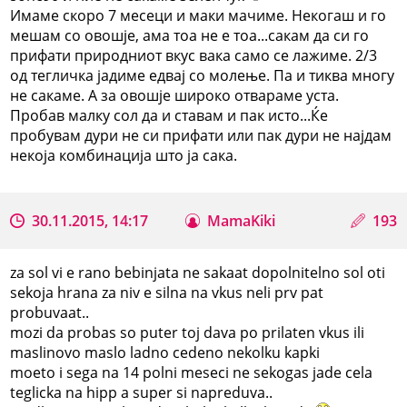
Имаме скоро 7 месеци и маки мачиме. Некогаш и го
мешам со овошје, ама тоа не е тоа...сакам да си го
прифати природниот вкус вака само се лажиме. 2/3
од тегличка јадиме едвај со молење. Па и тиква многу
не сакаме. А за овошје широко отвараме уста.
Пробав малку сол да и ставам и пак исто...Ќе
пробувам дури не си прифати или пак дури не најдам
некоја комбинација што ја сака.
30.11.2015, 14:17
MamaKiki
193
za sol vi e rano bebinjata ne sakaat dopolnitelno sol oti
sekoja hrana za niv e silna na vkus neli prv pat
probuvaat..
mozi da probas so puter toj dava po prilaten vkus ili
maslinovo maslo ladno cedeno nekolku kapki
moeto i sega na 14 polni meseci ne sekogas jade cela
teglicka na hipp a super si napreduva..