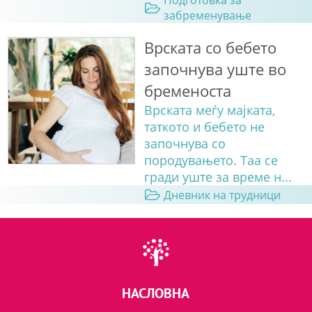
Подготовка за
забременување
Врската со бебето
започнува уште во
бременоста
Врската меѓу мајката,
таткото и бебето не
започнува со
породувањето. Таа се
гради уште за време н...
Дневник на трудници
НАСЛОВНА