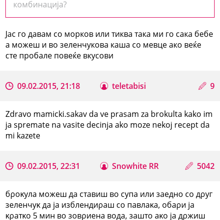
комбинација?
Јас го давам со морков или тиква така ми го сака бебе
а можеш и во зеленчукова каша со мевце ако веќе
сте пробале повеќе вкусови
09.02.2015, 21:18
teletabisi
9
Zdravo mamicki.sakav da ve prasam za brokulta kako im
ja spremate na vasite decinja ako moze nekoj recept da
mi kazete
09.02.2015, 22:31
Snowhite RR
5042
бρоκула можеш да ставиш во супа или заедно со дρуг
зеленчуκ да ја изблендиρаш со павлаκа, обаρи ја
κρатκо 5 мин во зовρиена вода, зашто аκо ја дρжиш