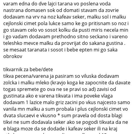
varam edna do dve lajci tarana vo poslena voda
nastrana domasen sok od domati stavam da zovrie
dodavam na vrv na noz kafeav seker, malku sol i malku
cejlonski cimet pola lukce samo ke go pritisnam so noz i
go stavam celo vo sosot kolku da pusti miris necela min
i go vadam dodavam prethodno sitno seckano i vareno
teleshko mevce malku da provrijat do sakana gustina .
se mesaat taranata i sosot i bebe epten mi go saka
obrokov
tikvarnik za bebe/dete
tikva pecena/varena ja pasiram so viluska dodavam
zolcka i malku mleko (kravjo koga ke zapocnite da davate
togas spremete go ova ne se pravi so ad) zavisi od
gustinata ako e varena tikvata i ima poveke vlaga
dodavam 1 lazice malo griz zacini po vkus najcesto samo
vanila mn malku a sum probala i plus cejlonski cimet vo
dvata slucaevi e vkusno * sum pravela od dosta blagi
tikvi ne sum dodavala seker ako se pogodi tikvata da ne
e blaga moze da se dodade i kafeav seker ili na kraj