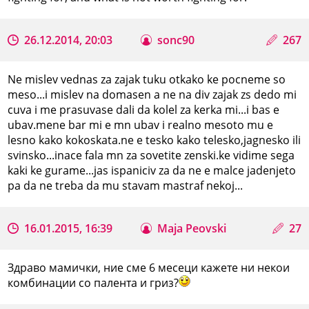
26.12.2014, 20:03
sonc90
267
Ne mislev vednas za zajak tuku otkako ke pocneme so
meso...i mislev na domasen a ne na div zajak zs dedo mi
cuva i me prasuvase dali da kolel za kerka mi...i bas e
ubav.mene bar mi e mn ubav i realno mesoto mu e
lesno kako kokoskata.ne e tesko kako telesko,jagnesko ili
svinsko...inace fala mn za sovetite zenski.ke vidime sega
kaki ke gurame...jas ispaniciv za da ne e malce jadenjeto
pa da ne treba da mu stavam mastraf nekoj...
16.01.2015, 16:39
Maja Peovski
27
Здраво мамички, ние сме 6 месеци кажете ни некои
комбинации со палента и гриз?