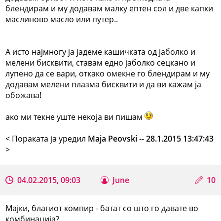
блендирам и му додавам малку ептен сол и две капки
маслиново масло или путер..
А исто најмногу ја јадеме кашичката од јаболко и
мелени бисквити, ставам едно јаболко сецкано и
лупено да се вари, откако омекне го блендирам и му
додавам мелени плазма бисквити и да ви кажам ја
обожава!
ако ми текне уште некоја ви пишам
< Поракaта ја уредил
Maja Peovski
--
28.1.2015 13:47:43
>
04.02.2015, 09:03
June
10
Мајки, благиот компир - батат со што го давате во
комбинација?