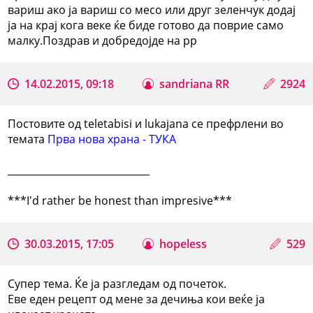
вариш ако ја вариш со месо или друг зеленчук додај
ја на крај кога веке ќе биде готово да поврие само
малку.Поздрав и добредојде на рр
14.02.2015, 09:18
sandriana RR
2924
Постовите од teletabisi и lukajana се префрлени во
темата
Прва нова храна - ТУКА
_____________________________
***I'd rather be honest than impresive***
30.03.2015, 17:05
hopeless
529
Супер тема. Ќе ја разгледам од почеток.
Еве еден рецепт од мене за дечиња кои веќе ја