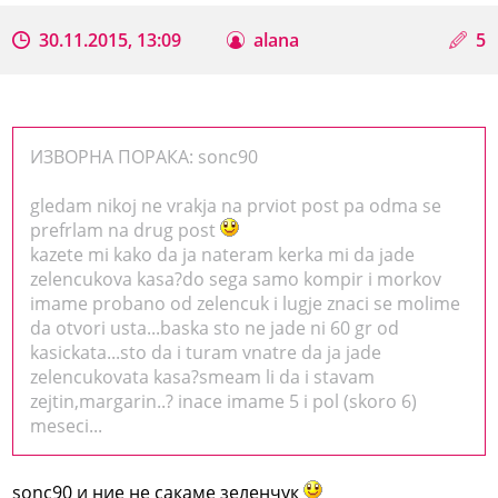
30.11.2015, 13:09
alana
5
ИЗВОРНА ПОРАКА: sonc90
gledam nikoj ne vrakja na prviot post pa odma se
prefrlam na drug post
kazete mi kako da ja nateram kerka mi da jade
zelencukova kasa?do sega samo kompir i morkov
imame probano od zelencuk i lugje znaci se molime
da otvori usta...baska sto ne jade ni 60 gr od
kasickata...sto da i turam vnatre da ja jade
zelencukovata kasa?smeam li da i stavam
zejtin,margarin..? inace imame 5 i pol (skoro 6)
meseci...
sonc90 и ние не сакаме зеленчук