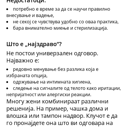
потребно е време за да се научи правилно
внесување и вадење,
не секој се чувствува удобно со оваа практика,
бара внимателно миење и стерилизација.
Што е „најздраво“?
Не постои универзален одговор.
Најважно е:
редовно менување без разлика која е
избраната опција,
одржување на интимната хигиена,
следење на сигналите од телото како иритации,
непријатност или алергиски реакции.
Многу жени комбинираат различни
решенија. На пример, чашка дома и
влошка или тампон надвор. Клучот е да
го пронајдете она што ви одговара на