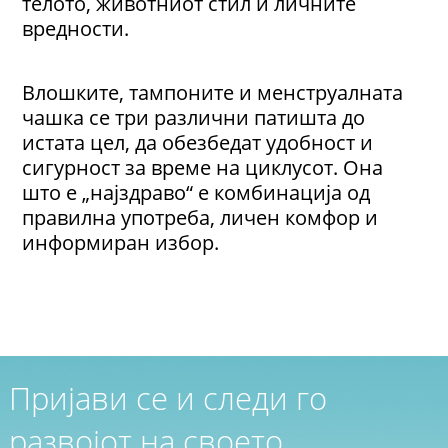
телото, животниот стил и личните
вредности.
Влошките, тампоните и менструалната
чашкa се три различни патишта до
истата цел, да обезбедат удобност и
сигурност за време на циклусот. Она
што е „најздраво“ е комбинација од
правилна употреба, личен комфор и
информиран избор.
Пријави се и следи го
развојот на своето