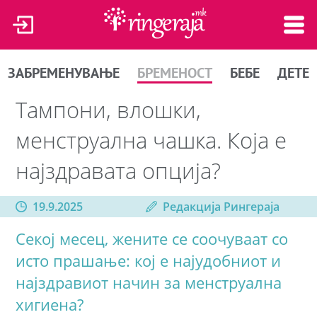
ЗАБРЕМЕНУВАЊЕ
БРЕМЕНОСТ
БЕБЕ
ДЕТЕ
Тампони, влошки,
менструална чашка. Која е
најздравата опција?
19.9.2025
Редакција Рингераја
Секој месец, жените се соочуваат со
исто прашање: кој е најудобниот и
најздравиот начин за менструална
хигиена?