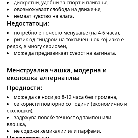
дискретни, удобни за спорт и пливање,
овозможуваат слобода на движење,
немаат чувство на влага.
Недостатоци:
потребно е почесто менување (на 4-6 часа),
ризик од синдром на токсичен шок кој иако е
редок, е многу сериозен,
може да предизвикаат сувост на вагината.
Менструална чаш
ка,
модерна и
еколошка алтернатива
Предности:
може да се носи до 8-12 часа без промена,
се користи повторно со години (економично и
еколошки),
задржува повеќе течност од тампон или
влошка,
не содржи хемикалии или парфеми.
Недостатоци: