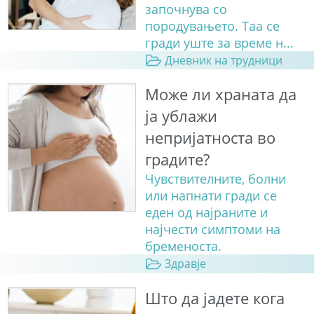
започнува со
породувањето. Таа се
гради уште за време н...
Дневник на трудници
Може ли храната да
ја ублажи
непријатноста во
градите?
Чувствителните, болни
или напнати гради се
еден од најраните и
најчести симптоми на
бременоста.
Здравје
Што да јадете кога