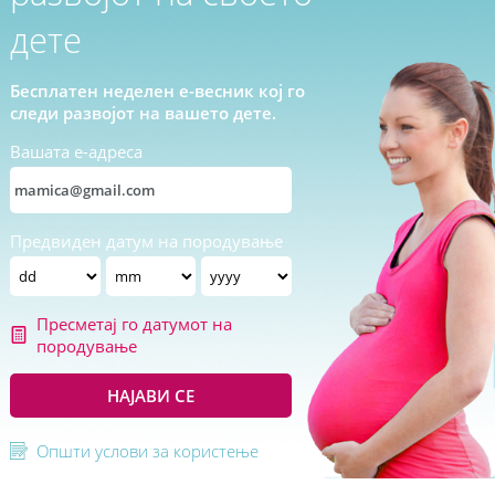
дете
Бесплатен неделен е-весник кој го
следи развојот на вашето дете.
Вашата е-адреса
Предвиден датум на породување
Пресметај го датумот на
породување
НАЈАВИ СЕ
Општи услови за користење