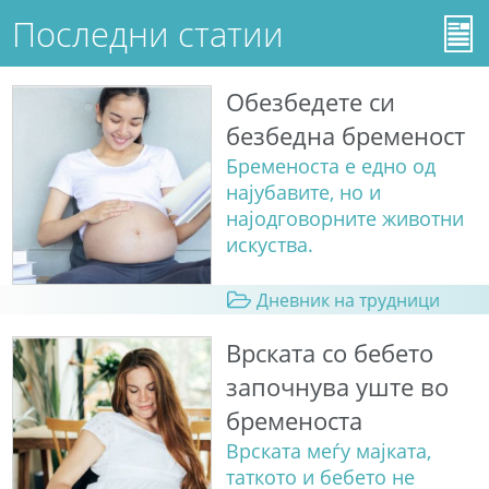
Последни статии
Обезбедете си
безбедна бременост
Бременоста е едно од
најубавите, но и
најодговорните животни
искуства.
Дневник на трудници
Врската со бебето
започнува уште во
бременоста
Врската меѓу мајката,
таткото и бебето не