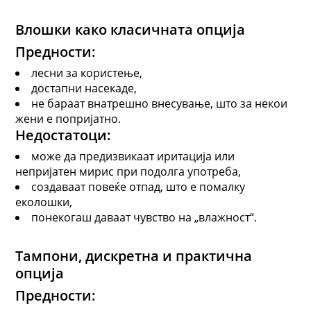
Влошки
како
класичната опција
Предности:
лесни за користење,
достапни насекаде,
не бараат внатрешно внесување, што за некои
жени е попријатно.
Недостатоци:
може да предизвикаат иритација или
непријатен мирис при подолга употреба,
создаваат повеќе отпад, што е помалку
еколошки,
понекогаш даваат чувство на „влажност“.
Тампони
,
дискретн
а
и практичн
а
опција
Предности: