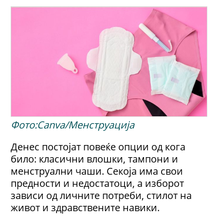
Фото:Canva/Менструација
Денес постојат повеќе опции од кога
било: класични влошки, тампони и
менструални чаши. Секоја има свои
предности и недостатоци, а изборот
зависи од личните потреби, стилот на
живот и здравствените навики.