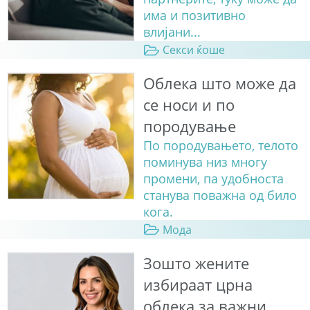
има и позитивно
влијани...
Секси ќоше
Облека што може да
се носи и по
породување
По породувањето, телото
поминува низ многу
промени, па удобноста
станува поважна од било
кога.
Мода
Зошто жените
избираат црна
облека за важни