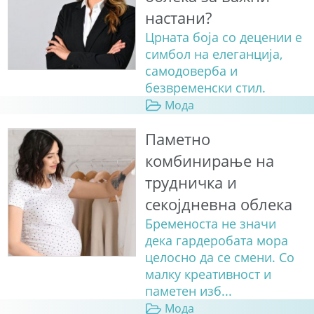
настани?
Црната боја со децении е
симбол на елеганција,
самодоверба и
безвременски стил.
Мода
Паметно
комбинирање на
трудничка и
секојдневна облека
Бременоста не значи
дека гардеробата мора
целосно да се смени. Со
малку креативност и
паметен изб...
Мода