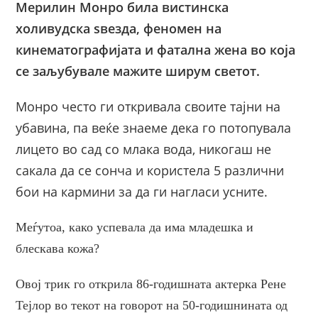
Мерилин Монро била вистинска
холивудска ѕвезда, феномен на
кинематографијата и фатална жена во која
се заљубувале мажите ширум светот.
Монро често ги откривала своите тајни на
убавина, па веќе знаеме дека го потопувала
лицето во сад со млака вода, никогаш не
сакала да се сонча и користела 5 различни
бои на кармини за да ги нагласи усните.
Меѓутоа, како успевала да има младешка и
блескава кожа?
Овој трик го открила 86-годишната актерка Рене
Тејлор во текот на говорот на 50-годишнината од