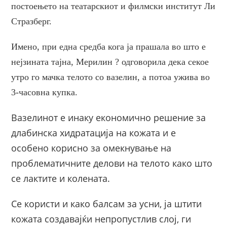
постоењето на театарскиот и филмски институт Ли
Стразберг.
Имено, при една средба кога ја прашала во што е
нејзината тајна, Мерилин ? одговорила дека секое
утро го мачка телото со вазелин, а потоа ужива во
3-часовна купка.
Вазелинот е инаку економично решение за
длабинска хидратација на кожата и е
особено корисно за омекнување на
проблематичните делови на телото како што
се лактите и колената.
Се користи и како балсам за усни, ја штити
кожата создавајќи непропустлив слој, ги