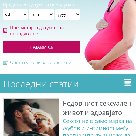
Предвиден датум на породување
Пресметај го датумот на
породување
НАЈАВИ СЕ
Општи услови за користење
Последни статии
Редовниот сексуален
живот и здравјето
Сексот не е само израз на
љубов и интимност меѓу
партнерите, туку може да