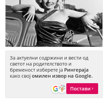
За актуелни содржини и вести од
светот на родителството и
бременост изберете ја
Рингераја
како свој
омилен извор на Google.
Постави