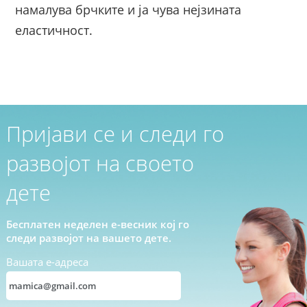
намалува брчките и ја чува нејзината
еластичност.
Пријави се и следи го
развојот на своето
дете
Бесплатен неделен е-весник кој го
следи развојот на вашето дете.
Вашата е-адреса