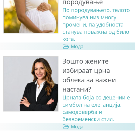
породување
По породувањето, телото
поминува низ многу
промени, па удобноста
станува поважна од било
кога.
Мода
Зошто жените
избираат црна
облека за важни
настани?
Црната боја со децении е
симбол на елеганција,
самодоверба и
безвременски стил.
Мода