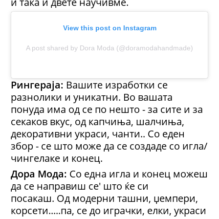
и така и двете научивме.
View this post on Instagram
A post shared by Dora Moda (@doramodahandmade)
Рингераја:
Вашите изработки се
разнолики и уникатни. Во вашата
понуда има од се по нешто - за сите и за
секаков вкус, од капчиња, шалчиња,
декоративни украси, чанти.. Со еден
збор - се што може да се создаде со игла/
чингелаке и конец.
Дора Мода:
Со една игла и конец можеш
да се направиш се' што ќе си
посакаш. Од модерни ташни, џемпери,
корсети.....па, се до играчки, елки, украси