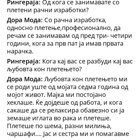
Рингераја:
Од кога се занимавате со
плетени рачни изработки?
Дора Мода:
Со рачна изработка,
односно плетење,професионално, да
речам се занимавам од пред три- четири
години, кога за прв пат ја имав првата
нарачка.
Рингераја:
Кога кај вас се разбуди кај вас
љубовта кон плетењето?
Дора Мода:
Љубовта кон плетењето ми
се роди уште од мојата седма година од
мојот живот. Мајка ми постојано
хеклаше. Ќе дојдеше од работа, и кога
сакаше да се релаксира обавезно си ја
земаше иглата во рака и плетеше.
Плетеше по шема, разни милиња,
чаршафи.... Јас и сестра ми и помагавме