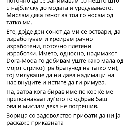
поточно да се занимавам со нешто што
е најблиску до модата и уредувањето.
Мислам дека генот за тоа го носам од
татко ми.
Ете, дојде ден сонот да ми се оствари, да
изработувам и креирам рачно
изработени, поточно плетени
изработки. Името, односно, надимакот
Dora-Moda го добивам уште како мала од
мојот стрико(прв братучед на татко ми),
тој милуваше да ни дава надимаци на
нас внуците и истите да ги римува.
Па, затоа кога бирав име по кое ќе ме
препознаваат луѓето го одбрав баш
ова и мислам дека не погрешив.
Зорица со задоволство прифати да ни ја
раскаже приказната