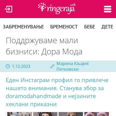
ЗАБРЕМЕНУВАЊЕ
БРЕМЕНОСТ
БЕБЕ
ДЕТЕ
Поддржуваме мали
бизниси: Дора Мода
Марина Кљајиќ
1.12.2023
Петковски
Еден Инстаграм профил го привлече
нашето внимание. Станува збор за
doramodahandmade и нејзините
хеклани приказни