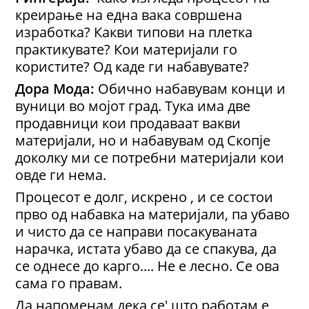
креирање на една вака совршена
изработка? Какви типови на плетка
практикувате? Кои материјали го
користите? Од каде ги набавувате?
Дора Мода:
Обично набавувам конци и
вуници во мојот град. Тука има две
продавници кои продаваат вакви
материјали, но и набавувам од Скопје
доколку ми се потребни материјали кои
овде ги нема.
Процесот е долг, искрено , и се состои
прво од набавка на материјали, па убаво
и чисто да се направи посакуваната
нарачка, истата убаво да се спакува, да
се однесе до карго.... Не е лесно. Сe ова
сама го правам.
Да напоменам дека се' што работам е