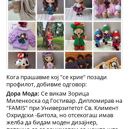
Кога прашавме кој "се крие" позади
профилот, добивме одговор:
Дора Мода:
Се викам Зорица
Миленкоска од Гостивар. Дипломирав на
"FAMIS" при Универзитетот Св. Климент
Охридски -Битола, но отсекогаш имав
желба да бидам моден дизајнер,