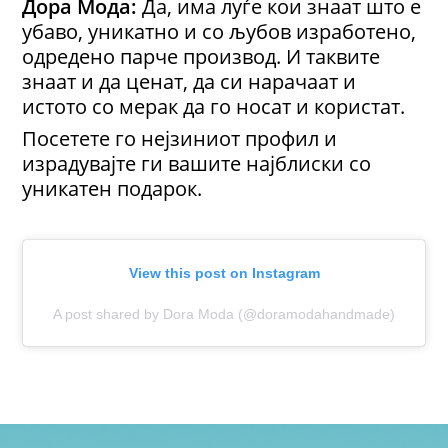
Дора Мода:
Да, има луѓе кои знаат што е
убаво, уникатно и со љубов изработено,
одредено парче производ. И таквите
знаат и да ценат, да си нарачаат и
истото со мерак да го носат и користат.
Посетете го нејзиниот профил и
израдувајте ги вашите најблиски со
уникатен подарок.
View this post on Instagram
A post shared by Dora Moda (@doramodahandmade)