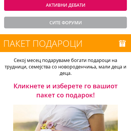
АКТИВНИ ДЕБАТИ
СИТЕ ФОРУМИ
ПАКЕТ ПОДАРОЦИ
Секој месец подаруваме богати подароци на
трудници, семејства со новороденчиња, мали деца и
деца.
Кликнете и изберете го вашиот
пакет со подарок!