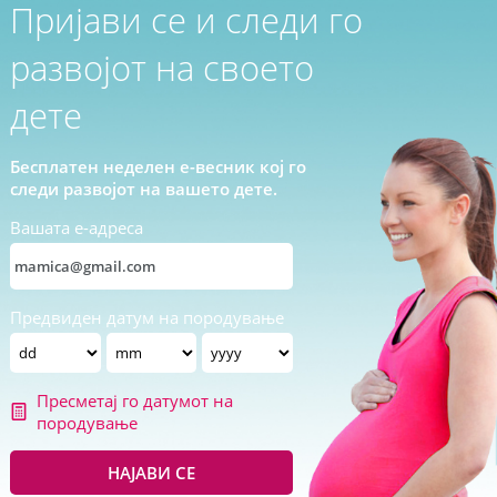
Пријави се и следи го
развојот на своето
дете
Бесплатен неделен е-весник кој го
следи развојот на вашето дете.
Вашата е-адреса
Предвиден датум на породување
Пресметај го датумот на
породување
НАЈАВИ СЕ