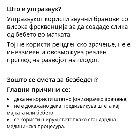
Што е ултразвук?
Ултразвукот користи звучни бранови со
висока фреквенција за да создаде слика
од бебето во матката.
Тој
не користи рендгенско зрачење, не е
инвазивен и овозможува реален
преглед на развојот на плодот.
Зошто се смета за безбеден?
Главни причини
се
:
дека не користи штетно јонизирачко зрачење,
не е докажано дека предизвикува штета кај
мајката или бебето,
се користи ширум светот како стандардна
медицинска процедура.