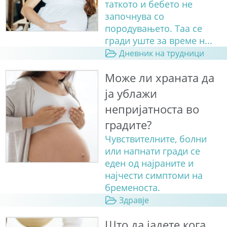
таткото и бебето не
започнува со
породувањето. Таа се
гради уште за време н...
Дневник на трудници
Може ли храната да
ја ублажи
непријатноста во
градите?
Чувствителните, болни
или напнати гради се
еден од најраните и
најчести симптоми на
бременоста.
Здравје
Што да јадете кога