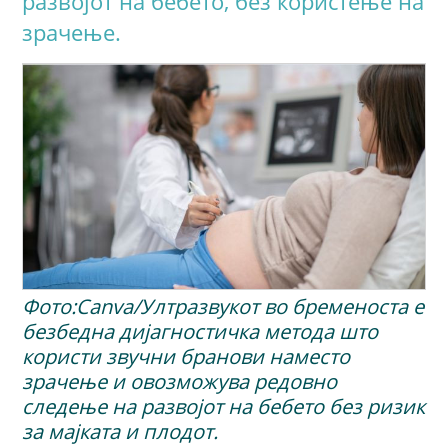
развојот на бебето, без користење на
зрачење.
Фото:Canva/Ултразвукот во бременоста е
безбедна дијагностичка метода што
користи звучни бранови наместо
зрачење и овозможува редовно
следење на развојот на бебето без ризик
за мајката и плодот.