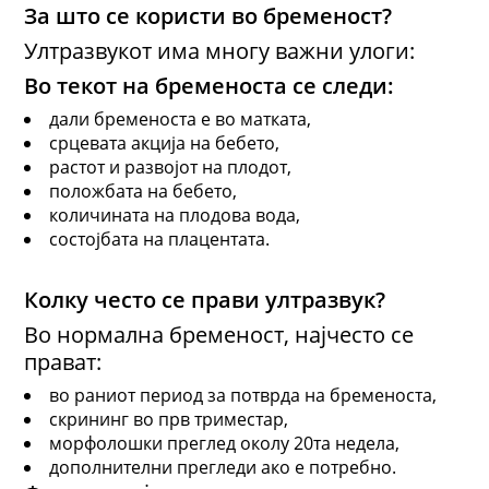
За што се користи во бременост?
Ултразвукот има многу важни улоги:
Во текот на бременоста се следи:
дали бременоста е во матката,
срцевата акција на бебето,
растот и развојот на плодот,
положбата на бебето,
количината на плодова вода,
состојбата на плацентата.
Колку често се прави ултразвук?
Во нормална бременост, најчесто се
прават:
во раниот период за потврда на бременоста,
скрининг во прв триместар,
морфолошки преглед околу 20та недела,
дополнителни прегледи ако е потребно.