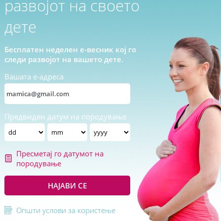
развојот на своето
дете
Бесплатен неделен е-весник кој го
следи развојот на вашето дете.
Вашата е-адреса
Предвиден датум на породување
Пресметај го датумот на
породување
НАЈАВИ СЕ
Општи услови за користење