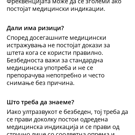
Фреквенцијата може да се зголеми ако
постојат медицински индикации.
Дали има ризици?
Според досегашните медицински
истражувања не постојат докази за
штета кога се користи правилно.
Безбедноста важи за стандардна
медицинска употреба и не се
препорачува непотребно и често
снимање без причина.
Што треба да знаеме?
Иако ултразвукот е безбеден, тој треба да
се прави доколку постои одредена
медицинска индикација и се прави од
стручно лице со соодветна опрема и