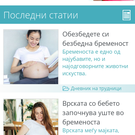
Последни статии
Обезбедете си
безбедна бременост
Бременоста е едно од
најубавите, но и
најодговорните животни
искуства.
Дневник на трудници
Врската со бебето
започнува уште во
бременоста
Врската меѓу мајката,