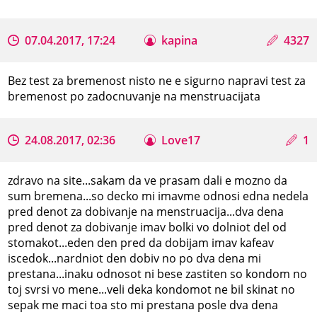
07.04.2017, 17:24
kapina
4327
Bez test za bremenost nisto ne e sigurno napravi test za
bremenost po zadocnuvanje na menstruacijata
24.08.2017, 02:36
Love17
1
zdravo na site...sakam da ve prasam dali e mozno da
sum bremena...so decko mi imavme odnosi edna nedela
pred denot za dobivanje na menstruacija...dva dena
pred denot za dobivanje imav bolki vo dolniot del od
stomakot...eden den pred da dobijam imav kafeav
iscedok...nardniot den dobiv no po dva dena mi
prestana...inaku odnosot ni bese zastiten so kondom no
toj svrsi vo mene...veli deka kondomot ne bil skinat no
sepak me maci toa sto mi prestana posle dva dena