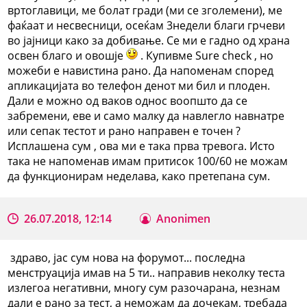
вртоглавици, ме болат гради (ми се зголемени), ме
фаќаат и несвесници, осеќам 3недели благи грчеви
во јајници како за добивање. Се ми е гадно од храна
освен благо и овошје
. Купивме Sure check , но
можеби е навистина рано. Да напоменам според
апликацијата во телефон денот ми бил и плоден.
Дали е можно од ваков однос воопшто да се
забремени, еве и само малку да навлегло навнатре
или сепак тестот и рано направен е точен ?
Исплашена сум , ова ми е така прва тревога. Исто
така не напоменав имам притисок 100/60 не можам
да функционирам неделава, како претепана сум.
26.07.2018, 12:14
Anonimen
здраво, јас сум нова на форумот... последна
менструација имав на 5 ти.. направив неколку теста
излегоа негативни, многу сум разочарана, незнам
дали е рано за тест, а неможам да дочекам, требада