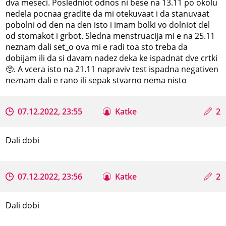
dva meseci. Posledniot odnos ni bese na 13.11 po okolu
nedela pocnaa gradite da mi otekuvaat i da stanuvaat
pobolni od den na den isto i imam bolki vo dolniot del
od stomakot i grbot. Sledna menstruacija mi e na 25.11
neznam dali set_o ova mi e radi toa sto treba da
dobijam ili da si davam nadez deka ke ispadnat dve crtki
🥺. A vcera isto na 21.11 napraviv test ispadna negativen
neznam dali e rano ili sepak stvarno nema nisto
07.12.2022, 23:55
Katke
2
Dali dobi
07.12.2022, 23:56
Katke
2
Dali dobi