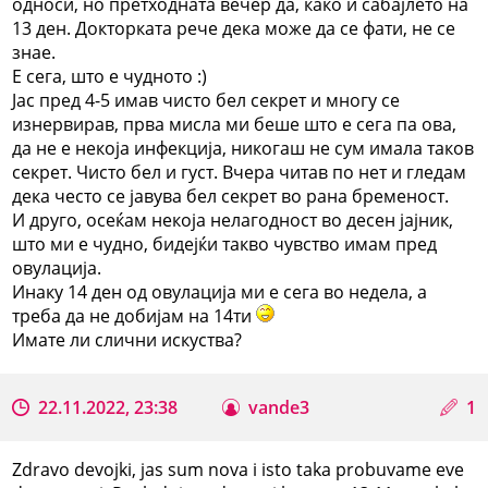
односи, но претходната вечер да, како и сабајлето на
13 ден. Докторката рече дека може да се фати, не се
знае.
Е сега, што е чудното :)
Јас пред 4-5 имав чисто бел секрет и многу се
изнервирав, прва мисла ми беше што е сега па ова,
да не е некоја инфекција, никогаш не сум имала таков
секрет. Чисто бел и густ. Вчера читав по нет и гледам
дека често се јавува бел секрет во рана бременост.
И друго, осеќам некоја нелагодност во десен јајник,
што ми е чудно, бидејќи такво чувство имам пред
овулација.
Инаку 14 ден од овулација ми е сега во недела, а
треба да не добијам на 14ти
Имате ли слични искуства?
22.11.2022, 23:38
vande3
1
Zdravo devojki, jas sum nova i isto taka probuvame eve