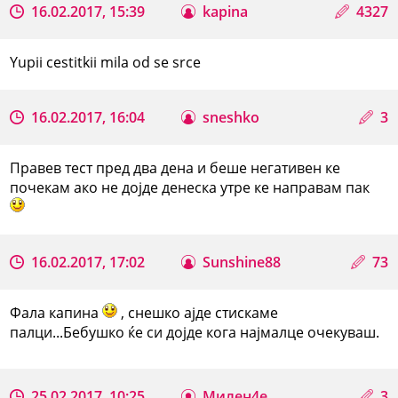
16.02.2017, 15:39
kapina
4327
Yupii cestitkii mila od se srce
16.02.2017, 16:04
sneshko
3
Правев тест пред два дена и беше негативен ке
почекам ако не дојде денеска утре ке направам пак
16.02.2017, 17:02
Sunshine88
73
Фала капина
, снешко ајде стискаме
палци...Бебушко ќе си дојде кога најмалце очекуваш.
25.02.2017, 10:25
Милен4е
3