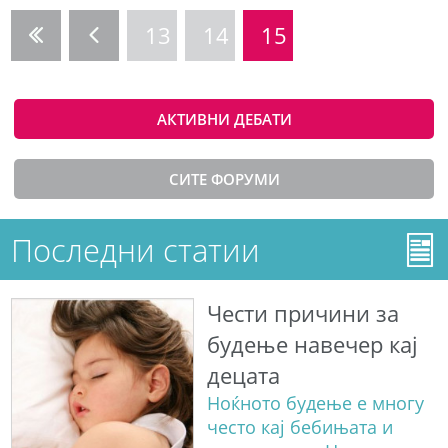
13
14
15
АКТИВНИ ДЕБАТИ
СИТЕ ФОРУМИ
Последни статии
Чести причини за
будење навечер кај
децата
Ноќното будење е многу
често кај бебињата и