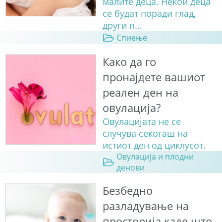
малите деца. Некои деца
се будат поради глад,
други п...
Спиење
Како да го
пронајдете вашиот
реален ден на
овулација?
Овулацијата не се
случува секогаш на
истиот ден од циклусот.
Овулација и плодни
денови
Безбедно
разладување на
просторија каде што