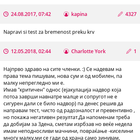
24.08.2017, 07:42
kapina
4327
Napravi si test za bremenost preku krv
12.05.2018, 02:44
Charlotte York
1
Најпрво здраво на сите членки. :) Се надевам на
права тема пишувам, нова сум и од мобилен, па
малку непрегледно ми е.
Имав "критичен" однос (ејакулација надвор која
потоа заврши навнатре малце и сопругот не е
сигурен дали се било надвор) па денес решив да
направам тест, чисто од радозналост и превентивно ,
но покажа негативен резултат.Да напоменам треба
да добијам за 3дена, сметам изрбзав но веќе недела
имам неподносливи мачнини, повраќање -киселини
многу малку,ми се гади од храна само зинувам,