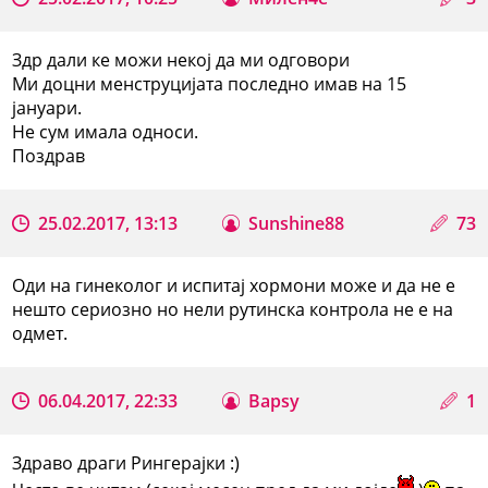
Здр дали ке можи некој да ми одговори
Ми доцни менструцијата последно имав на 15
јануари.
Не сум имала односи.
Поздрав
25.02.2017, 13:13
Sunshine88
73
Оди на гинеколог и испитај хормони може и да не е
нешто сериозно но нели рутинска контрола не е на
одмет.
06.04.2017, 22:33
Bapsy
1
Здраво драги Рингерајки :)