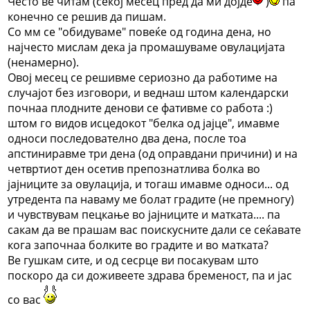
Често ве читам (секој месец пред да ми дојде
)
па
конечно се решив да пишам.
Со мм се "обидуваме" повеќе од година дена, но
најчесто мислам дека ја промашуваме овулацијата
(ненамерно).
Овој месец се решивме сериозно да работиме на
случајот без изговори, и веднаш штом календарски
почнаа плодните денови се фативме со работа :)
штом го видов исцедокот "белка од јајце", имавме
односи последователно два дена, после тоа
апстиниравме три дена (од оправдани причини) и на
четвртиот ден осетив препознатлива болка во
јајниците за овулација, и тогаш имавме односи... од
утредента па наваму ме болат градите (не премногу)
и чувствувам пецкање во јајниците и матката.... па
сакам да ве прашам вас поискусните дали се сеќавате
кога започнаа болките во градите и во матката?
Ве гушкам сите, и од сесрце ви посакувам што
поскоро да си доживеете здрава бременост, па и јас
со вас