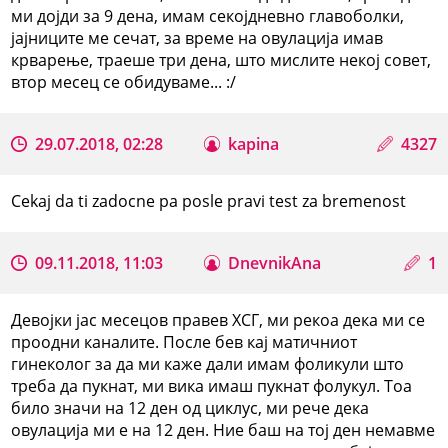
ми дојди за 9 дена, имам секојдневно главоболки,
јајниците ме сечат, за време на овулација имав
крварење, траеше три дена, што мислите некој совет,
втор месец се обидуваме... :/
29.07.2018, 02:28
kapina
4327
Cekaj da ti zadocne pa posle pravi test za bremenost
09.11.2018, 11:03
DnevnikAna
1
Девојки јас месецов правев ХСГ, ми рекоа дека ми се
проодни каналите. После бев кај матичниот
гинеколог за да ми каже дали имам фоликули што
треба да пукнат, ми вика имаш пукнат фолукул. Тоа
било значи на 12 ден од циклус, ми рече дека
овулација ми е на 12 ден. Ние баш на тој ден немавме