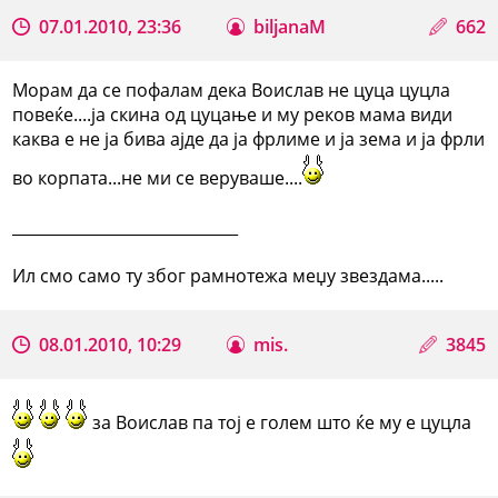
07.01.2010, 23:36
biljanaM
662
Морам да се пофалам дека Воислав не цуца цуцла
повеќе....ја скина од цуцање и му реков мама види
каква е не ја бива ајде да ја фрлиме и ја зема и ја фрли
во корпата...не ми се веруваше....
_____________________________
Ил смо само ту због рамнотежа меџу звездама.....
08.01.2010, 10:29
mis.
3845
за Воислав па тој е голем што ќе му е цуцла