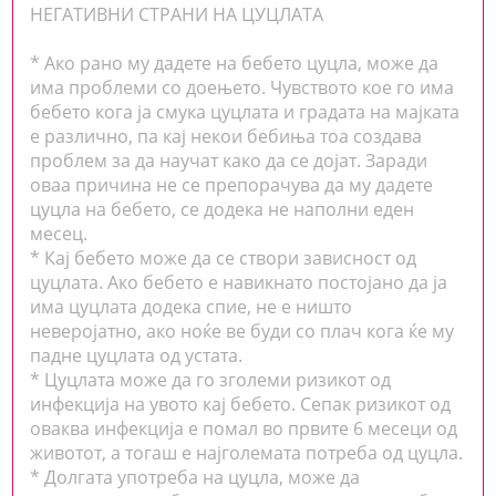
НЕГАТИВНИ СТРАНИ НА ЦУЦЛАТА
* Ако рано му дадете на бебето цуцла, може да
има проблеми со доењето. Чувството кое го има
бебето кога ја смука цуцлата и градата на мајката
е различно, па кај некои бебиња тоа создава
проблем за да научат како да се дојат. Заради
оваа причина не се препорачува да му дадете
цуцла на бебето, се додека не наполни еден
месец.
* Кај бебето може да се створи зависност од
цуцлата. Ако бебето е навикнато постојано да ја
има цуцлата додека спие, не е ништо
неверојатно, ако ноќе ве буди со плач кога ќе му
падне цуцлата од устата.
* Цуцлата може да го зголеми ризикот од
инфекција на увото кај бебето. Сепак ризикот од
оваква инфекција е помал во првите 6 месеци од
животот, а тогаш е најголемата потреба од цуцла.
* Долгата употреба на цуцла, може да