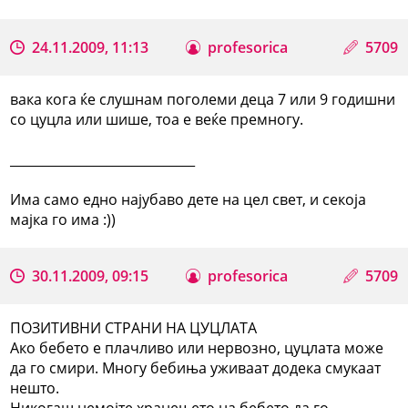
24.11.2009, 11:13
profesorica
5709
вака кога ќе слушнам поголеми деца 7 или 9 годишни
со цуцла или шише, тоа е веќе премногу.
_____________________________
Има само едно најубаво дете на цел свет, и секоја
мајка го има :))
30.11.2009, 09:15
profesorica
5709
ПОЗИТИВНИ СТРАНИ НА ЦУЦЛАТА
Ако бебето е плачливо или нервозно, цуцлата може
да го смири. Многу бебиња уживаат додека смукаат
нешто.
Никогаш немојте хранењето на бебето да го