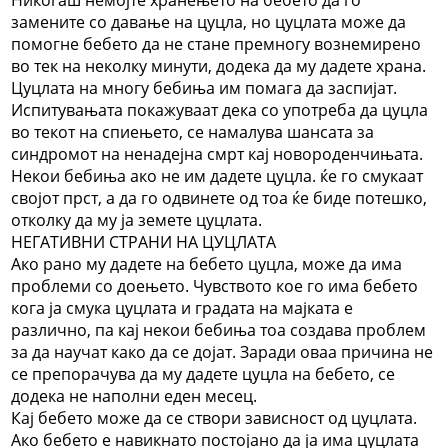
замените со давање на цуцла, но цуцлата може да
помогне бебето да не стане премногу вознемирено
во тек на неколку минути, додека да му дадете храна.
Цуцлата на многу бебиња им помага да заспијат.
Испитувањата покажуваат дека со употреба да цуцла
во текот на спиењето, се намалува шансата за
синдромот на ненадејна смрт кај новороденчињата.
Некои бебиња ако не им дадете цуцла. ќе го смукаат
својот прст, а да го одвинете од тоа ќе биде потешко,
отколку да му ја земете цуцлата.
НЕГАТИВНИ СТРАНИ НА ЦУЦЛАТА
Ако рано му дадете на бебето цуцла, може да има
проблеми со доењето. Чувството кое го има бебето
кога ја смука цуцлата и градата на мајката е
различно, па кај некои бебиња тоа создава проблем
за да научат како да се дојат. Заради оваа причина не
се препорачува да му дадете цуцла на бебето, се
додека не наполни еден месец.
Кај бебето може да се створи зависност од цуцлата.
Ако бебето е навикнато постојано да ја има цуцлата