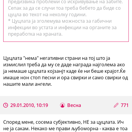
предизвика проблеми со искривување на забите.
Сепак за да се случи тоа треба бебето да биде со
цуцла во текот на неколку години.
* Цуцлата ја зголемува можноста за габични
инфекции во устата и инфекции на органите за
преработка на храната.
Цуцлата "нема" негативни страни на тој што ја
измислил треба да му се даде награда најголема ако
ја немаше цуцлата којзанјт каде ќе ни беше крајот.Ќе
имаше нон стоп песни и ора свирки и само свирки од
нашите мали ангели.
29.01.2010, 10:19
Весна
771
Според мене, сосема субјективно, НЕ за цуцлата. Ич
не ја сакам. Некако ме прави љубоморна - каква е тоа