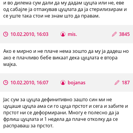
и во дилема сум дали да му дадам цуцла или не, еве
од сабајле ја отпакував цуцлата да ја стерилизирам и
се уште така стои не знам што да правам.
10.02.2010, 16:03
mis.
3845
Ако е мирно и не плаче нема зошто да му ја дадеш но
ако е плачливо бебе викаат дека цуцлата е втора
мајка.
10.02.2010, 16:07
bojanas
187
Јас сум за цуцла дефинитивно зашто син ми не
цуцаше цуцла ама си го цуца прстот и сега и забите и
прстот ни се деформирани. Многу е полесно да ја
фрлиш цуцлата и 1 недела да плаче отколку да се
расправаш за прстот.