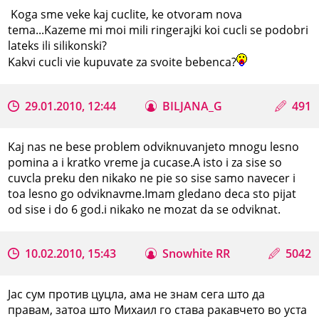
Koga sme veke kaj cuclite, ke otvoram nova
tema...Kazeme mi moi mili ringerajki koi cucli se podobri
lateks ili silikonski?
Kakvi cucli vie kupuvate za svoite bebenca?
29.01.2010, 12:44
BILJANA_G
491
Kaj nas ne bese problem odviknuvanjeto mnogu lesno
pomina a i kratko vreme ja cucase.A isto i za sise so
cuvcla preku den nikako ne pie so sise samo navecer i
toa lesno go odviknavme.Imam gledano deca sto pijat
od sise i do 6 god.i nikako ne mozat da se odviknat.
10.02.2010, 15:43
Snowhite RR
5042
Јас сум против цуцла, ама не знам сега што да
правам, затоа што Михаил го става ракавчето во уста