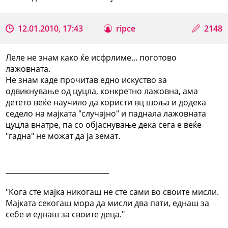
12.01.2010, 17:43
ripce
2148
Леле не знам како ќе исфрлиме... поготово
лажовната.
Не знам каде прочитав едно искуство за
одвикнување од цуцла, конкретно лажовна, ама
детето веќе научило да користи вц шоља и додека
седело на мајката "случајно" и паднала лажовната
цуцла внатре, па со објаснување дека сега е веќе
"гадна" не можат да ја земат.
_____________________________
"Кога сте мајка никогаш не сте сами во своите мисли.
Мајката секогаш мора да мисли два пати, еднаш за
себе и еднаш за своите деца."