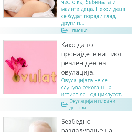
често кај бебињата и
малите деца. Некои деца
се будат поради глад,
други п...
Спиење
Како да го
пронајдете вашиот
реален ден на
овулација?
Овулацијата не се
случува секогаш на
истиот ден од циклусот.
Овулација и плодни
денови
Безбедно
разладување на