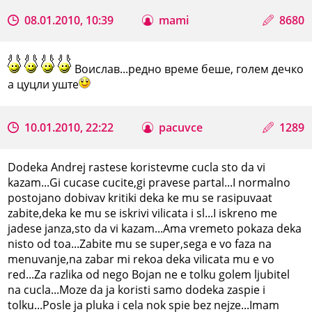
08.01.2010, 10:39
mami
8680
Воислав...редно време беше, голем дечко
а цуцли уште
10.01.2010, 22:22
pacuvce
1289
Dodeka Andrej rastese koristevme cucla sto da vi
kazam...Gi cucase cucite,gi pravese partal...I normalno
postojano dobivav kritiki deka ke mu se rasipuvaat
zabite,deka ke mu se iskrivi vilicata i sl...I iskreno me
jadese janza,sto da vi kazam...Ama vremeto pokaza deka
nisto od toa...Zabite mu se super,sega e vo faza na
menuvanje,na zabar mi rekoa deka vilicata mu e vo
red...Za razlika od nego Bojan ne e tolku golem ljubitel
na cucla...Moze da ja koristi samo dodeka zaspie i
tolku...Posle ja pluka i cela nok spie bez nejze...Imam