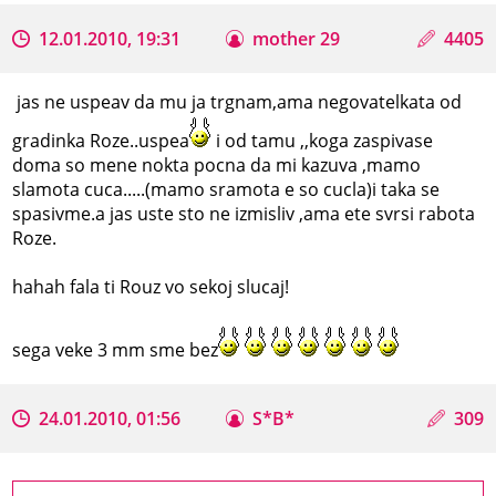
12.01.2010, 19:31
mother 29
4405
jas ne uspeav da mu ja trgnam,ama negovatelkata od
gradinka Roze..uspea
i od tamu ,,koga zaspivase
doma so mene nokta pocna da mi kazuva ,mamo
slamota cuca.....(mamo sramota e so cucla)i taka se
spasivme.a jas uste sto ne izmisliv ,ama ete svrsi rabota
Roze.
hahah fala ti Rouz vo sekoj slucaj!
sega veke 3 mm sme bez
24.01.2010, 01:56
S*B*
309