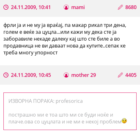
24.11.2009, 10:41
mami
8680
фрли ја и не му ја враќај, па макар рикал три дена,
голем е веќе за цуцла...или кажи му дека сте ја
заборавиле некаде далеку кај што сте биле а во
продавница не ви даваат нова да купите..сепак ке
треба многу упорност
24.11.2009, 10:45
mother 29
4405
ИЗВОРНА ПОРАКА: profesorica
пострашно ми е тоа што ми се буди ноќе и
плаче.ова со цуцлата и не ми е некој проблем