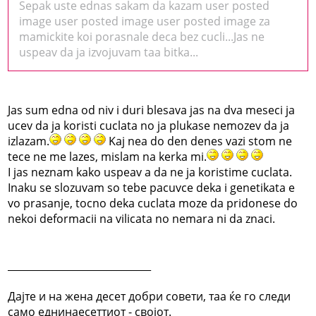
Sepak uste ednas sakam da kazam user posted
image user posted image user posted image za
mamickite koi porasnale deca bez cucli...Jas ne
uspeav da ja izvojuvam taa bitka...
Jas sum edna od niv i duri blesava jas na dva meseci ja
ucev da ja koristi cuclata no ja plukase nemozev da ja
izlazam.
Kaj nea do den denes vazi stom ne
tece ne me lazes, mislam na kerka mi.
I jas neznam kako uspeav a da ne ja koristime cuclata.
Inaku se slozuvam so tebe pacuvce deka i genetikata e
vo prasanje, tocno deka cuclata moze da pridonese do
nekoi deformacii na vilicata no nemara ni da znaci.
_____________________________
Дајте и на жена десет добри совети, таа ќе го следи
само еднинаесеттиот - својот.