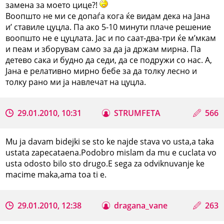
замена за моето цице?!
Воопшто не ми се допаѓа кога ќе видам дека на Јана
и’ ставиле цуцла. Па ако 5-10 минути плаче решение
воопшто не е цуцлата. Јас и по саат-два-три ќе м’мкам
и пеам и зборувам само за да ја држам мирна. Па
детево сака и будно да седи, да се подружи со нас. А,
Јана е релативно мирно бебе за да толку лесно и
толку рано ми ја навлечат на цуцла.
29.01.2010, 10:31
STRUMFETA
566
Mu ja davam bidejki se sto ke najde stava vo usta,a taka
ustata zapecataena.Podobro mislam da mu e cuclata vo
usta odosto bilo sto drugo.E sega za odviknuvanje ke
macime maka,ama toa ti e.
29.01.2010, 12:38
dragana_vane
263