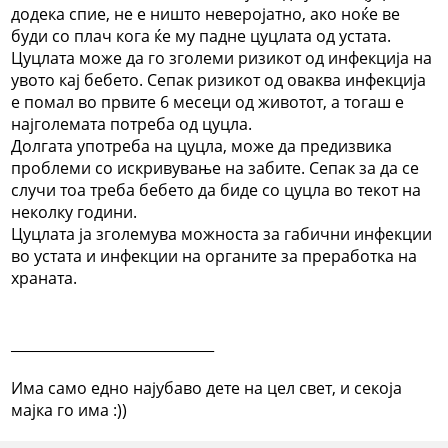
додека спие, не е ништо неверојатно, ако ноќе ве
буди со плач кога ќе му падне цуцлата од устата.
Цуцлата може да го зголеми ризикот од инфекција на
увото кај бебето. Сепак ризикот од оваква инфекција
е помал во првите 6 месеци од животот, а тогаш е
најголемата потреба од цуцла.
Долгата употреба на цуцла, може да предизвика
проблеми со искривување на забите. Сепак за да се
случи тоа треба бебето да биде со цуцла во текот на
неколку години.
Цуцлата ја зголемува можноста за габични инфекции
во устата и инфекции на органите за преработка на
храната.
_____________________________
Има само едно најубаво дете на цел свет, и секоја
мајка го има :))