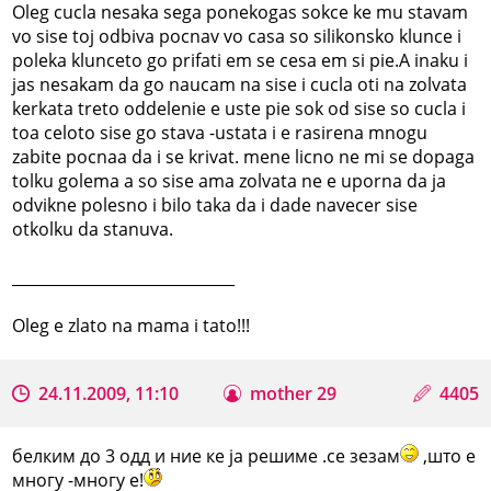
Oleg cucla nesaka sega ponekogas sokce ke mu stavam
vo sise toj odbiva pocnav vo casa so silikonsko klunce i
poleka klunceto go prifati em se cesa em si pie.A inaku i
jas nesakam da go naucam na sise i cucla oti na zolvata
kerkata treto oddelenie e uste pie sok od sise so cucla i
toa celoto sise go stava -ustata i e rasirena mnogu
zabite pocnaa da i se krivat. mene licno ne mi se dopaga
tolku golema a so sise ama zolvata ne e uporna da ja
odvikne polesno i bilo taka da i dade navecer sise
otkolku da stanuva.
_____________________________
Oleg e zlato na mama i tato!!!
24.11.2009, 11:10
mother 29
4405
белким до 3 одд и ние ке ја решиме .се зезам
,што е
многу -многу е!