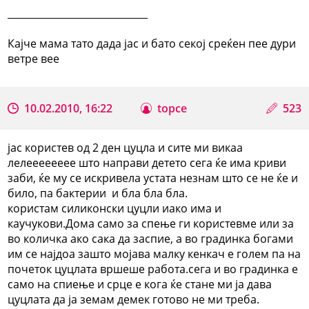
_____________________________
Кајче мама тато дада јас и бато секој среќен пее дури
ветре вее
10.02.2010, 16:22
topce
523
јас користев од 2 ден цуцла и сите ми викаа
лелееееееее што направи детето сега ќе има криви
заби, ќе му се искривела устата незнам што се не ќе и
било, па бактерии и бла бла бла.
користам силиконски цуцли иако има и
каучукови.Дома само за спење ги користевме или за
во количка ако сака да заспие, а во градинка богами
им се најдоа зашто мојава малку кенкач е голем па на
почеток цуцлата вршеше работа.сега и во градинка е
само на спиење и срце е кога ќе стане ми ја дава
цуцлата да ја земам демек готово не ми треба.