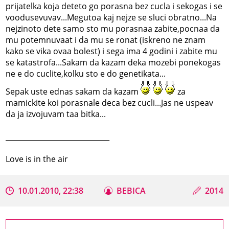
prijatelka koja deteto go porasna bez cucla i sekogas i se
voodusevuvav...Megutoa kaj nejze se sluci obratno...Na
nejzinoto dete samo sto mu porasnaa zabite,pocnaa da
mu potemnuvaat i da mu se ronat (iskreno ne znam
kako se vika ovaa bolest) i sega ima 4 godini i zabite mu
se katastrofa...Sakam da kazam deka mozebi ponekogas
ne e do cuclite,kolku sto e do genetikata...
Sepak uste ednas sakam da kazam
za
mamickite koi porasnale deca bez cucli...Jas ne uspeav
da ja izvojuvam taa bitka...
_____________________________
Love is in the air
10.01.2010, 22:38
BEBICA
2014