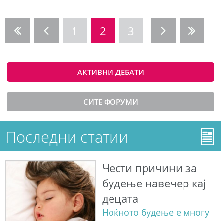
1
2
3
АКТИВНИ ДЕБАТИ
СИТЕ ФОРУМИ
Последни статии
Чести причини за
будење навечер кај
децата
Ноќното будење е многу