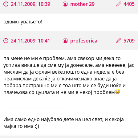
24.11.2009, 10:39
mother 29
4405
одвикнувањето!
24.11.2009, 10:41
profesorica
5709
па мене не ми е проблем, ама свекор ми дека го
успива викаше да сме му ја донеселе, ама нееееее, јас
мислам да ја фрлам веќе.пошто една недела е без
неа.мислам дека ќе ја откачиме.иако знае да ја
побара.пострашно ми е тоа што ми се буди ноќе и
плаче.ова со цуцлата и не ми е некој проблем
_____________________________
Има само едно најубаво дете на цел свет, и секоја
мајка го има :))