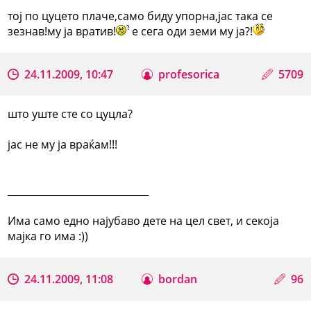
тој по цуцето плаче,само биду упорна,јас така се
зезнав!му ја вратив!
е сега оди земи му ја?!
24.11.2009, 10:47
profesorica
5709
што уште сте со цуцла?
јас не му ја враќам!!!
_____________________________
Има само едно најубаво дете на цел свет, и секоја
мајка го има :))
24.11.2009, 11:08
bordan
96