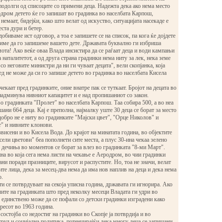
подолги од списоците со примени деца. Надежта дека ако нема место
дром детето ќе го запишат во градинка во населбата Карпош,
немаат, бидејќи, како што велат од искуство, ситуацијата насекаде е
еста дури и бетер.
обиваме ист одговор, а тоа е запишете се на список, па кога ќе дојдете
авиме да го запишеме вашето дете. Државата буквално ги избриша
ота! Ако веќе оваа Влада инсистира да се раѓаат деца и води кампањи
 наталитетот, а од друга страна градинки нема ниту за лек, нека земе
со неговите министри да ни ги чуваат децата", вели скопјанка, која
ед не може да си го запише детето во градинка во населбата Кисела
екаат пред градинките, оние внатре пак се туткаат. Бројот на децата во
надминува нивниот капацитет и е над пропишаниот со закон.
о градинката "Пролет" во населбата Карпош. Таа собира 500, а во неа
ани 664 деца. Кај е преполна, најмалку уште 30 деца се борат за место
обро не е ниту во градинките "Мајски цвет", "Орце Николов" и
" и нивните клонови.
звисени и во Кисела Вода. До крајот на минатата година, во објектите
сели цветови" беа пополнети сите места, а плус 30-ина чекаа зелено
 дечиња во моментов се борат за влез во градинката "8-ми Март".
а во која сега нема листи на чекање е Аеродром, во чии градинки
ани поради празниците, вирусот и распустите. Но, тоа не значи, велат
те лица, дека за месец-два нема да има нов наплив на деца и дека нема
о.
и се потврдуваат на секоја уписна година, државата ги игнорира. Ако
лите на градинката што пред неколку месеци Владата ги удри во
единствено може да се пофали со детски градинки изградени како
ресот во 1963 година.
остојба со недостиг на градинки во Скопје ја потврдија и во
руд и социјална политика, потенцирајќи дека многу деца се запишани