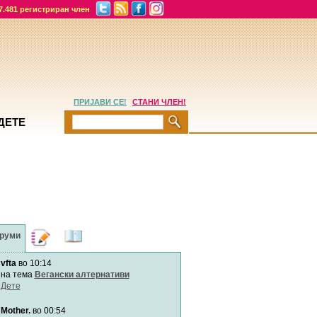
7.481 регистриран член
ПРИЈАВИ СЕ!
СТАНИ ЧЛЕН!
ДЕТЕ
руми
Дневници
Најнови
содржини
vfta
во 10:14
Хепинес
Автор:
Хепинес
на тема
Вегански алтернативи
Дете
Mother.
во 00:54
Мими