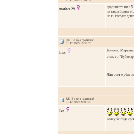
градинката ни е 5
mother 29
ги гледа,брише мр
не ги гледаат дец
RE: Во која градинка?
31.12.2009 18:56:23
Конечно Мартина о
Еца
стан, во "Бубама
_______________
Животот е убав за
RE: Во која градинка?
31.12.2009 20:05:28
Iva
колку ќе биде сре