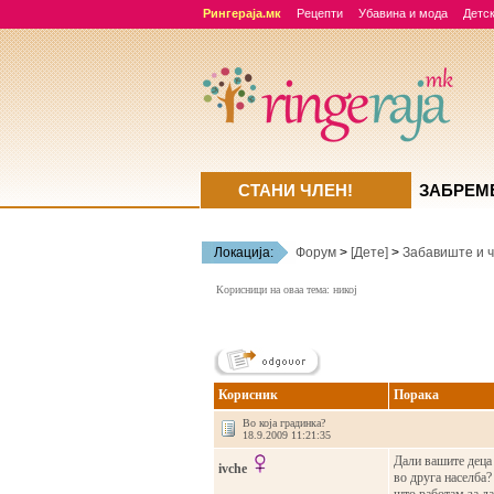
Рингераја.мк
Рецепти
Убавина и мода
Детск
СТАНИ ЧЛЕН!
ЗАБРЕМ
Локација:
Форум
>
[Дете]
>
Забавиште и ч
Корисници на оваа тема: никој
Корисник
Порака
Во која градинка?
18.9.2009 11:21:35
Дали вашите деца 
ivche
во друга населба?