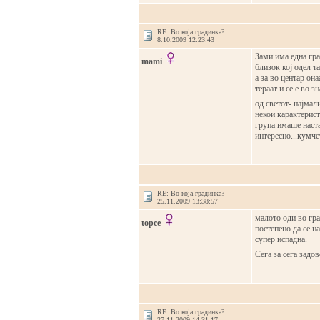
RE: Во која градинка?
8.10.2009 12:23:43
Зами има една гра
mami
близок кој одел т
а за во центар она
тераат и се е во з
од светот- најмал
некои карактеристи
група имаше наста
интересно...кумче
RE: Во која градинка?
25.11.2009 13:38:57
малото оди во гра
topce
постепено да се н
супер испадна.
Сега за сега задо
RE: Во која градинка?
27.11.2009 14:31:17