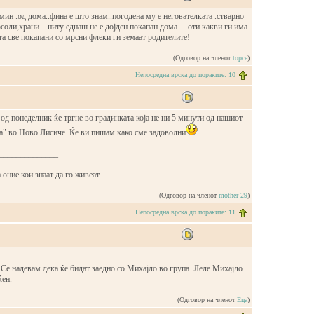
 мин .од дома..фина е што знам..погодена му е негователката .стварно
соли,храни....ниту еднаш не е дојден покапан дома ....оти какви ги има
ата све покапани со мрсни флеки ги земаат родителите!
(Одговор на членот
topce
)
Непосредна врска до пораките: 10
д понеделник ќе тргне во градинката која не ни 5 минути од нашиот
ра" во Ново Лисиче. Ќе ви пишам како сме задоволни
______________
 оние кои знаат да го живеат.
(Одговор на членот
mother 29
)
Непосредна врска до пораките: 11
Се надевам дека ќе бидат заедно со Михајло во група. Леле Михајло
ќен.
(Одговор на членот
Еца
)