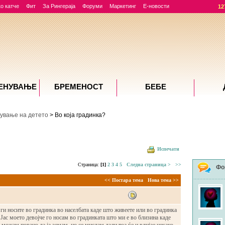
о катче
Фит
За Рингераја
Форуми
Маркетинг
Е-новости
12
ЕНУВАЊE
БРЕМЕНОСТ
БЕБЕ
ување на детето
> Во која градинка?
Испечати
Страница:
[1]
2
3
4
5
Следна страница >
>>
Фо
<< Постара тема
Нова тема >>
ги носите во градинка во населбата каде што живеете или во градинка
 Јас моето девојче го носам во градинката што ми е во близина каде