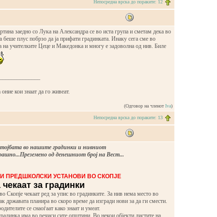
Непосредна врска до пораките: 12
тина заедно со Лука на Александра се во иста група и сметам дека во
а беше плус побрзо да ја прифати градинката. Инаку сега сме во
 на учителките Цеце и Македонка и многу е задоволна од нив. Биле
______________
 оние кои знаат да го живеат.
(Одговор на членот
Iva
)
Непосредна врска до пораките: 13
стојбата во нашите градинки и нивниот
ашно...Преземено од денешниот број на Вест...
И ПРЕДШКОЛСКИ УСТАНОВИ ВО СКОПЈЕ
а чекаат за градинки
во Скопје чекаат ред за упис во градинките. За нив нема место во
ак државата планира во скоро време да изгради нови за да ги смести.
родителите се снаоѓаат како знаат и умеат.
радинка има во речиси сите општини. Во некои објекти листите на