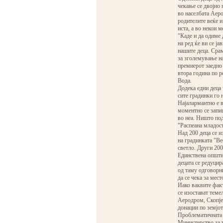
чекање се двојно 
во населбата Аеро
родителите веќе и 
иста, а во некои м
"Каде и да одиме д
на ред ќе ви се ј
нашите деца. Срам
за зголемување на
премиерот заедно 
втора година по р
Вода.
Додека едни деца ч
сите градинки го 
Најалармантно е в
моментно се запиш
во неа. Ништо под
"Распеана младост
Над 200 деца се и
на градинката "Ве
светло. Други 200
Единствена општин
децата се редуцир
од таму одговорни
да се чека за мест
Иако ваквите факт
се изостават теме
Аеродром, Скопје 
донации по земјот
Проблематичната с
Министерство за т