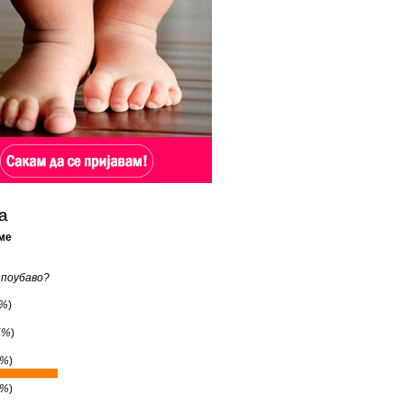
а
ме
 поубаво?
4%
)
5%
)
1%
)
1%
)