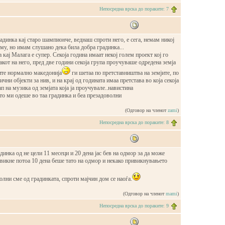
Непосредна врска до пораките: 7
адинка кај старо шампионче, веднаш спроти него, е сега, немам никој
аму, но имам слушано дека била добра градинка...
а кај Малага е супер. Секоја година имаат некој голем проект кој го
накот на него, пред две години секоја група проучуваше одредена земја
ите нормално македонија
ги шетаа по претставништва на земјите, по
чни објекти за нив, и на крај од годината имаа претстава во која секоја
п на музика од земјата која ја проучувале..навистина
то ми одеше во таа градинка и беа презадоволни
(Одговор на членот
zami
)
Непосредна врска до пораките: 8
динка од не цели 11 месеци и 20 дена јас бев на одмор за да може
авикне потоа 10 дена беше тато на одмор и некако привикнувањето
волни сме од градинката, спроти мајчин дом се наоѓа.
(Одговор на членот
mami
)
Непосредна врска до пораките: 9