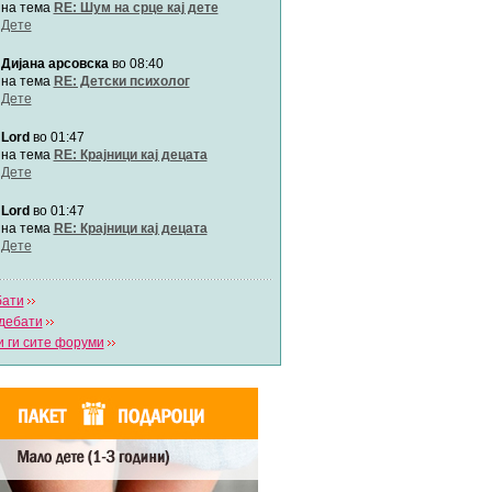
Автор:
Милен4е
на тема
RE: Шум на срце кај дете
Дете
Дијана арсовска
во 08:40
забава Бремените
Автор:
bobik
на тема
RE: Детски психолог
Дете
Lord
во 01:47
Цааци
Автор:
Цааци
на тема
RE: Крајници кај децата
Дете
Lord
во 01:47
Mimi
Автор:
Miimii
на тема
RE: Крајници кај децата
Дете
бати
Напиши свој дневник
дебати
Погледни ги сите дневници
 ги сите форуми