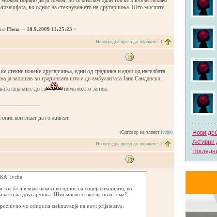
 можам порано да ја земам, но се мислам дали тоа ќе и влијае некако
ализацијата, во однос на стекнувањето на другарчиња. Што мислите
дил
Elena
--
18.9.2009 11:25:23
>
Непосредна врска до пораките: 1
ќе стекне повеќе другарчиња, едни од градинка и едни од населбата
ина ја запишав во градинката што е до амбулантата Јане Сандански,
ата која ми е до га
нема место за неа.
______________
 оние кои знаат да го живеат.
(Одговор на членот
ivche
)
Нови де
Активни 
Непосредна врска до пораките: 2
Погледни
А: ivche
 тоа ќе и влијае некако во однос на социјализацијата, во
вањето на другарчиња. Што мислите вие на оваа тема?
 pozitivno vo odnos na steknuvanje na novi prijatelstva.