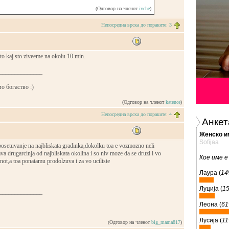
(Одговор на членот
ivche
)
Непосредна врска до пораките: 3
to kaj sto ziveeme na okolu 10 min.
______________
о богаство :)
(Одговор на членот
katence
)
Непосредна врска до пораките: 4
Анкет
Женско и
Sofijaa
setuvanje na najbliskata gradinka,dokolku toa e vozmozno neli
va drugarcinja od najbliskata okolina i so niv moze da se druzi i vo
Кое име е
enot,a toa ponatamu prodolzuva i za vo uciliste
Лаура (
1
Луција (
1
______________
Леона (
6
Лусија (
1
(Одговор на членот
big_mama817
)