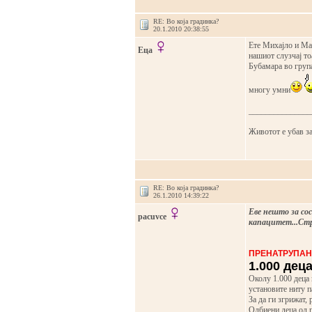
RE: Во која градинка?
20.1.2010 20:38:55
Ете Михајло и Мар
Еца
нашиот слузчај то
Бубамара во група
многу умни
_______________
Животот е убав за
RE: Во која градинка?
26.1.2010 14:39:22
Еве нешто за со
pacuvce
капацитет...Стр
ПРЕНАТРУПАН
1.000 дец
Околу 1.000 деца 
установите ниту п
За да ги згрижат, 
Одбиени деца од г