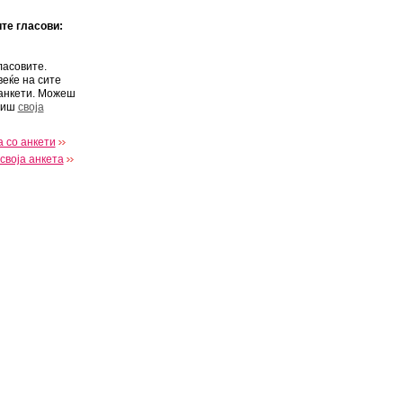
ите гласови:
ласовите.
веќе на сите
анкети. Можеш
виш
своја
 со анкети
своја анкета