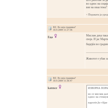
што работам за да
во однос на социј
вие на оваа тема?
< Поракaта ја уре
RE: Во која градинка?
18.9.2009 11:27:36
Мислам дека така 
Еца
своја. И јас Март
бидејќи во градинк
_______________
Животот е убав за
RE: Во која градинка?
18.9.2009 11:36:47
katence
ИЗВОРНА ПОРАК
но се мислам дали
однос на стекну
naprotiv,ke vlijae