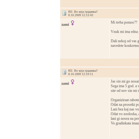
RE: Во која градинка?
8.10.2009 12:13:43
Mi treba pomos??
zami
Vnuk mi ima edna go
Dali nekoj od vas g
navedete konkretno 
RE: Во која градинка?
8.10.2009 12:19:11
Jas sin mi go nosa
zami
Sega ima 5 god. a v
site od nov sin mi m
Organiziraat rabotn
Odat na prosetki po
Lani bea kaj nas vo
Odat vo zooloska, a
lani gi nosea na pr
Vo gradinkata imaa f