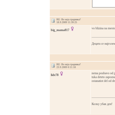
RE: Во која градинка?
18.9.2009 11:39:25
vo blizina na mesto
big_mama817
_______________
Децата се најголем
RE: Во која градинка?
23.9.2009 0:11:18
nema poubavo od po
lide78
tuka deteto zapozna
ostanatiot del od d
_______________
Колку убав ден!