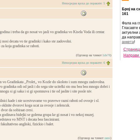
Непосредна врска до пораките: 5
Број на с
161
Фала на г
Гласавте 
dina i treba da go nosat vo jasli vo gradinka vo Kisela Voda ili centar.
актуелни 
да напра
i nosi decata vo tie gradinki i kako ste zadovolni.
анкета
!
za koja gradinka se raboti.
Страница
Направи 
(Одговор на членот
lide78
)
Непосредна врска до пораките: 6
m vo Gradinkata ,,Prolet,, vo Kozle do skoloto i sum mnogu zadovolna.
o gradinka odi od jasli i do sega site ucitelki sto mu bea bea mnogu dobri i
nogu si gi saka i si gi spomnuva i tie od jaslite i site posle niv.
ilnici kade i nie ucestvuvame vo pravewe razni raboti od ovosje i sl.
 oklnite dvorovi koga ucat za ovosje i zelencuk.
 dvor da sobiraat cresi.
 godinava bidejki se golema grupa ke gi nosat i vo nekoj muzej.
eedstava vo MNT i decata bea fascinirani.
akultativno angliski, fizickio i balet.
(Одговор на членот
zami
)