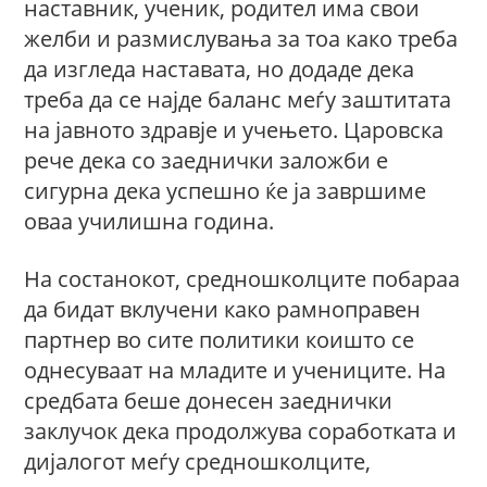
наставник, ученик, родител има свои
желби и размислувања за тоа како треба
да изгледа наставата, но додаде дека
треба да се најде баланс меѓу заштитата
на јавното здравје и учењето. Царовска
рече дека со заеднички заложби е
сигурна дека успешно ќе ја завршиме
оваа училишна година.
На состанокот, средношколците побараа
да бидат вклучени како рамноправен
партнер во сите политики коишто се
однесуваат на младите и учениците. На
средбата беше донесен заеднички
заклучок дека продолжува соработката и
дијалогот меѓу средношколците,