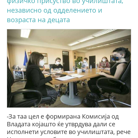
физичко присуство во училиштата,
независно од одделението и
возраста на децата
-За таа цел е формирана Комисија од
Владата којашто ќе утврдува дали се
исполнети условите во училиштата, рече