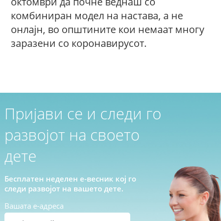
октомври да почне веднаш со
комбиниран модел на настава, а не
онлајн, во општините кои немаат многу
заразени со коронавирусот.
Пријави се и следи го
развојот на своето
дете
Бесплатен неделен е-весник кој го
следи развојот на вашето дете.
Вашата е-адреса