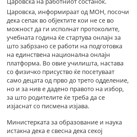
Царовска на работниот состанок.
Царовска, информираат од МОН, посочи
дека сепак во објектите кои не се во
можност да ги исполнат протоколите,
учебната година ќе стартува онлајн за
што забрзано се работи на подготовка
на единствена национална онлајн
платформа. Во овие училишта, настава
со физичко присуство ќе посетуваат
само децата од прво до трето одделение,
но и за нив е дадено правото на избор,
за што родителите ќе треба да се
изјаснат со писмена изјава.
Министерката за образование и наука
истакна дека е свесна дека секој