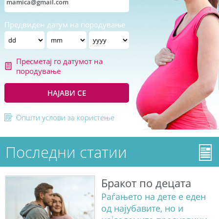
Предвиден датум на породување
Пресметај го датумот на
породување
НАЈАВИ СЕ
Општи услови за користење
Последни статии
Бракот по децата
Раѓањето на дете е еден
од најубавите, но и