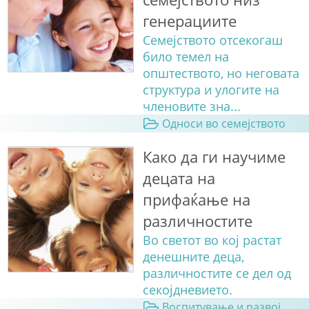
генерациите
Семејството отсекогаш
било темел на
општеството, но неговата
структура и улогите на
членовите зна...
Односи во семејството
Како да ги научиме
децата на
прифаќање на
различностите
Во светот во кој растат
денешните деца,
различностите се дел од
секојдневието.
Воспитување и развој