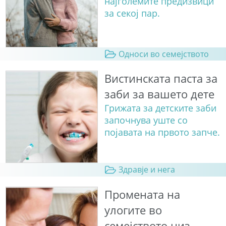
најголемите предизвици
за секој пар.
Односи во семејството
Вистинската паста за
заби за вашето дете
Грижата за детските заби
започнува уште со
појавата на првото запче.
Здравје и нега
Промената на
улогите во
семејството низ